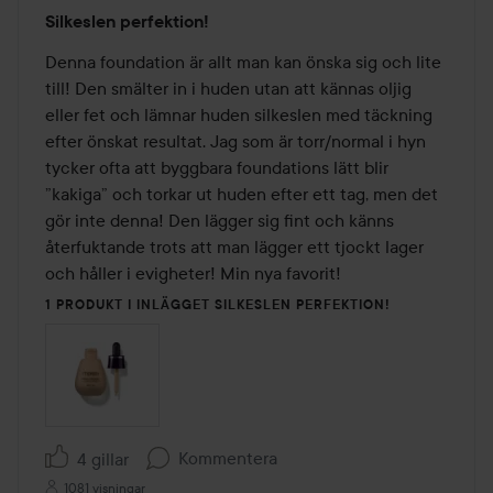
Betyg:
Silkeslen perfektion!
5
av
Denna foundation är allt man kan önska sig och lite 
5
till! Den smälter in i huden utan att kännas oljig 
eller fet och lämnar huden silkeslen med täckning 
efter önskat resultat. Jag som är torr/normal i hyn 
tycker ofta att byggbara foundations lätt blir 
”kakiga” och torkar ut huden efter ett tag, men det 
gör inte denna! Den lägger sig fint och känns 
återfuktande trots att man lägger ett tjockt lager 
och håller i evigheter! Min nya favorit! 
1 PRODUKT I INLÄGGET SILKESLEN PERFEKTION!
Kommentera
4 gillar
1081 visningar