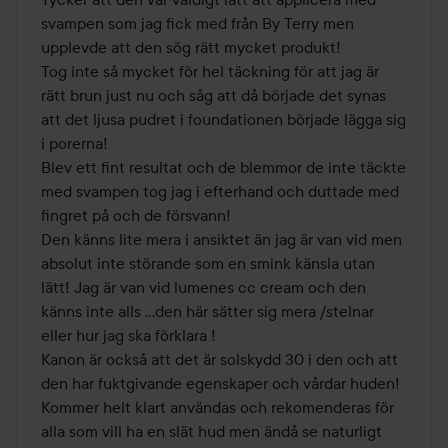
svampen som jag fick med från By Terry men 
upplevde att den sög rätt mycket produkt! 

Tog inte så mycket för hel täckning för att jag är 
rätt brun just nu och såg att då började det synas 
att det ljusa pudret i foundationen började lägga sig 
i porerna! 

Blev ett fint resultat och de blemmor de inte täckte 
med svampen tog jag i efterhand och duttade med 
fingret på och de försvann! 

Den känns lite mera i ansiktet än jag är van vid men 
absolut inte störande som en smink känsla utan 
lätt! Jag är van vid lumenes cc cream och den 
känns inte alls ...den här sätter sig mera /stelnar 
eller hur jag ska förklara ! 

Kanon är också att det är solskydd 30 i den och att 
den har fuktgivande egenskaper och vårdar huden! 

Kommer helt klart användas och rekomenderas för 
alla som vill ha en slät hud men ändå se naturligt 