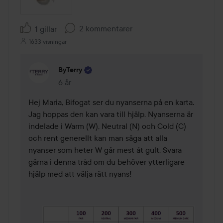
2 kommentarer
1 gillar
1633 visningar
ByTerry
6 år
Kommentaren lades 6 år
Hej Maria, Bifogat ser du nyanserna på en karta. 
Jag hoppas den kan vara till hjälp. Nyanserna är 
indelade i Warm (W), Neutral (N) och Cold (C) 
och rent generellt kan man säga att alla 
nyanser som heter W går mest åt gult. Svara 
gärna i denna tråd om du behöver ytterligare 
hjälp med att välja rätt nyans! 