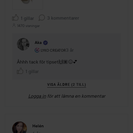
3 kommentarer
1 gillar
1470 visningar
Aka
Användarens roll: Lyko Creator.
3 år
Kommentaren lades 3 år
LYKO CREATOR
Åhhh tack för tipset🙌🏽😊💕
1 gillar
VISA ÄLDRE (2 TILL)
Logga in
för att lämna en kommentar
Helén