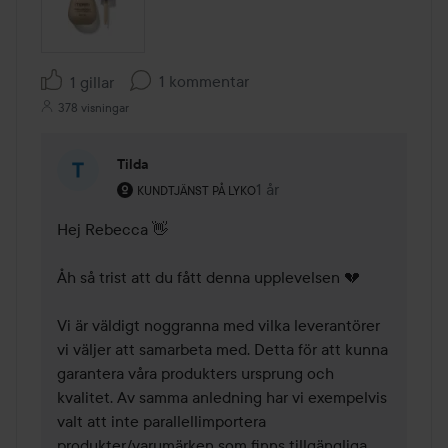
1 kommentar
1 gillar
378 visningar
Tilda
Användarens roll: Kundtjänst på Lyko.
1 år
Kommentaren lades 1 år
KUNDTJÄNST PÅ LYKO
Hej Rebecca 👋

Åh så trist att du fått denna upplevelsen 💔

Vi är väldigt noggranna med vilka leverantörer 
vi väljer att samarbeta med. Detta för att kunna 
garantera våra produkters ursprung och 
kvalitet. Av samma anledning har vi exempelvis 
valt att inte parallellimportera 
produkter/varumärken som finns tillgängliga 