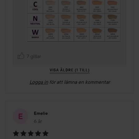
7 gillar
VISA ÄLDRE (1 TILL)
Logga in
för att lämna en kommentar
Emelie
6 år
Inlägget skapades 6 år