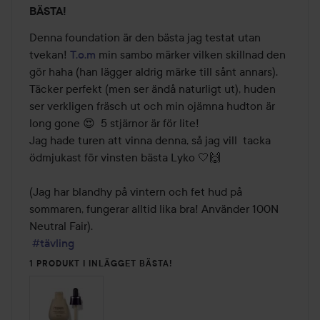
Betyg:
BÄSTA!
5
av
Denna foundation är den bästa jag testat utan 
5
tvekan! 
T.o.m
 min sambo märker vilken skillnad den 
gör haha (han lägger aldrig märke till sånt annars). 
Täcker perfekt (men ser ändå naturligt ut), huden 
ser verkligen fräsch ut och min ojämna hudton är 
long gone 😍  5 stjärnor är för lite! 

Jag hade turen att vinna denna, så jag vill  tacka 
ödmjukast för vinsten bästa Lyko 🤍🙌

(Jag har blandhy på vintern och fet hud på 
sommaren, fungerar alltid lika bra! Använder 100N 
Neutral Fair).

#tävling
1 PRODUKT I INLÄGGET BÄSTA!