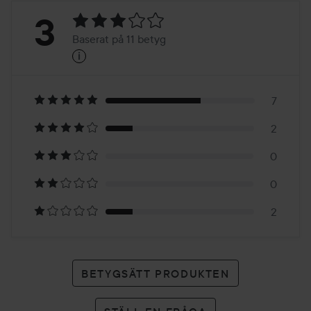
Betyg:
3
Baserat på 11 betyg
i
3
Baserat
på
7
2
11
0
betyg
0
2
BETYGSÄTT PRODUKTEN