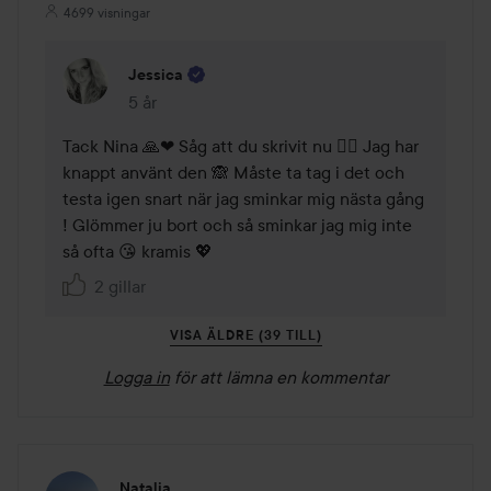
4699 visningar
Jessica
5 år
Kommentaren lades 5 år
Tack Nina 🙏❤ Såg att du skrivit nu 🤷‍♀️ Jag har 
knappt använt den 🙈 Måste ta tag i det och 
testa igen snart när jag sminkar mig nästa gång 
! Glömmer ju bort och så sminkar jag mig inte 
så ofta 😘 kramis 💖
2 gillar
VISA ÄLDRE (39 TILL)
Logga in
för att lämna en kommentar
Natalia