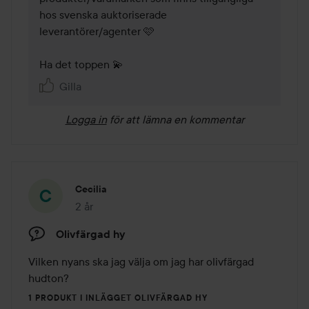
hos svenska auktoriserade 
leverantörer/agenter 🩷

Ha det toppen 💫
Gilla
Logga in
för att lämna en kommentar
Cecilia
2 år
Inlägget skapades 2 år
Olivfärgad hy
Vilken nyans ska jag välja om jag har olivfärgad 
hudton? 
1 PRODUKT I INLÄGGET OLIVFÄRGAD HY