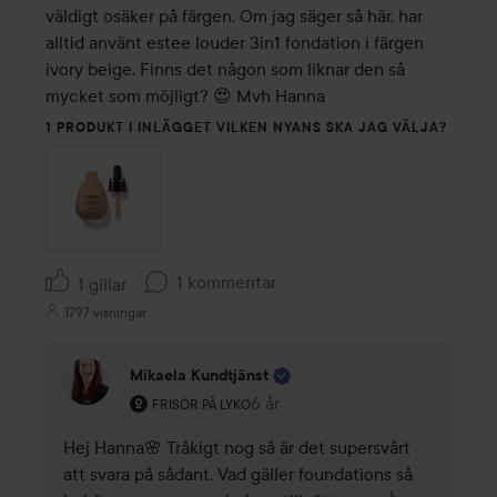
väldigt osäker på färgen. Om jag säger så här, har 
alltid använt estee louder 3in1 fondation i färgen 
ivory beige. Finns det någon som liknar den så 
mycket som möjligt? 😍 Mvh Hanna 
1 PRODUKT I INLÄGGET VILKEN NYANS SKA JAG VÄLJA?
1 kommentar
1 gillar
1797 visningar
Mikaela Kundtjänst
Användarens roll: Frisör på Lyko.
6 år
Kommentaren lades 6 år
FRISÖR PÅ LYKO
Hej Hanna🌸 Tråkigt nog så är det supersvårt 
att svara på sådant. Vad gäller foundations så 