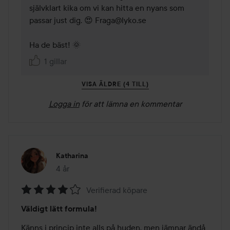
självklart kika om vi kan hitta en nyans som 
passar just dig. 😍 Fraga@lyko.se

Ha de bäst! 🌞
1 gillar
VISA ÄLDRE (4 TILL)
Logga in
för att lämna en kommentar
Katharina
4 år
Inlägget skapades 4 år
Verifierad köpare
Betyg:
Väldigt lätt formula!
4
av
Känns i princip inte alls på huden, men jämnar ändå 