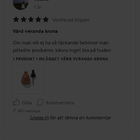
1 år
Inlägget skapades 1 år
Verifierad köpare
Betyg:
Värd veranda krona
5
av
Om man vill ej ha så täckande behöver man 
5
pittelite produkter, känns inget bra på huden
1 PRODUKT I INLÄGGET VÄRD VERANDA KRONA
Gilla
Kommentera
407 visningar
Logga in
för att lämna en kommentar