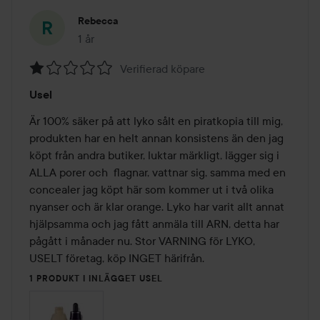
Rebecca
1 år
Inlägget skapades 1 år
Verifierad köpare
Betyg:
Usel
1
av
Är 100% säker på att lyko sålt en piratkopia till mig, 
5
produkten har en helt annan konsistens än den jag 
köpt från andra butiker, luktar märkligt, lägger sig i 
ALLA porer och  flagnar, vattnar sig, samma med en 
concealer jag köpt här som kommer ut i två olika 
nyanser och är klar orange. Lyko har varit allt annat 
hjälpsamma och jag fått anmäla till ARN, detta har 
pågått i månader nu. Stor VARNING för LYKO, 
USELT företag, köp INGET härifrån. 
1 PRODUKT I INLÄGGET USEL