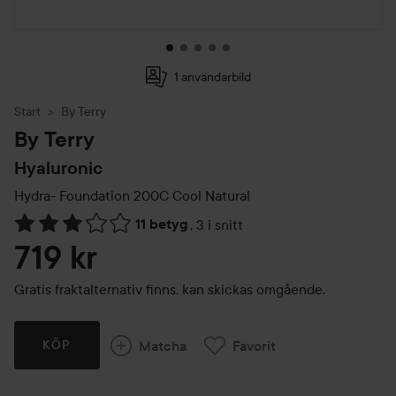
1 användarbild
Start
By Terry
By Terry
Hyaluronic
Hydra- Foundation
200C Cool Natural
11 betyg
,
3 i snitt
Hoppa till Betyg & kommentarer
719 kr
Gratis fraktalternativ finns, kan skickas omgående.
Matcha
Favorit
KÖP