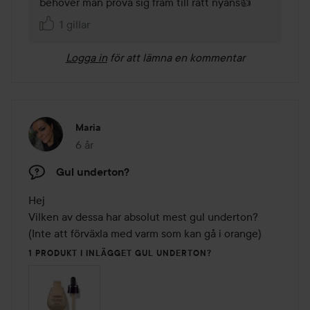
behöver man prova sig fram till rätt nyans👍
1 gillar
Logga in
för att lämna en kommentar
Maria
6 år
Inlägget skapades 6 år
Gul underton?
Hej

Vilken av dessa har absolut mest gul underton? 
(Inte att förväxla med varm som kan gå i orange)
1 PRODUKT I INLÄGGET GUL UNDERTON?