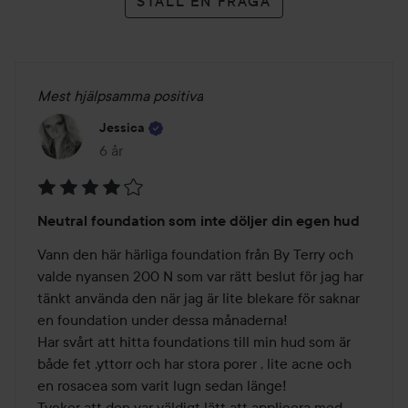
STÄLL EN FRÅGA
Mest hjälpsamma positiva
Jessica
6 år
Inlägget skapades 6 år
Betyg:
Neutral foundation som inte döljer din egen hud
4
av
Vann den här härliga foundation från By Terry och 
5
valde nyansen 200 N som var rätt beslut för jag har 
tänkt använda den när jag är lite blekare för saknar 
en foundation under dessa månaderna! 

Har svårt att hitta foundations till min hud som är 
både fet ,yttorr och har stora porer , lite acne och 
en rosacea som varit lugn sedan länge!  

Tycker att den var väldigt lätt att applicera med 