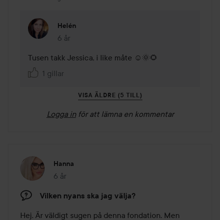
Helén
6 år
Kommentaren lades 6 år
Tusen takk Jessica, i like måte ☺️🌞🌻
1 gillar
VISA ÄLDRE (5 TILL)
Logga in
för att lämna en kommentar
Hanna
6 år
Inlägget skapades 6 år
Vilken nyans ska jag välja?
Hej. Är väldigt sugen på denna fondation. Men 