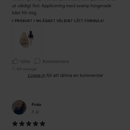
5
ut väldigt fint. Applicering med svamp fungerade 
bäst för mig.
1 PRODUKT I INLÄGGET VÄLDIGT LÄTT FORMULA!
Gilla
Kommentera
831 visningar
Logga in
för att lämna en kommentar
Frida
5 år
Inlägget skapades 5 år