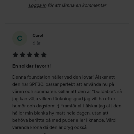
Logga in
för att lämna en kommentar
Carol
6 år
Inlägget skapades 6 år
Betyg:
En solklar favorit!
5
av
Denna foundation håller vad den lovar! Älskar att 
5
den har SPF30, passar perfekt att använda nu på 
våren och sommaren. Gillar att den är "buildable", så 
jag kan välja vilken täckningsgrad jag vill ha efter 
humör och dagsform :) Framför allt älskar jag att den 
håller min blanka hy matt hela dagen, utan att 
behöva berätta på med puder eller liknande. Värd 
varenda krona då den är dryg också.  