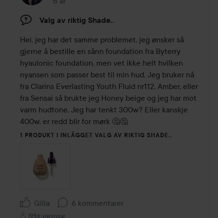
6 år
Inlägget skapades 6 år
Valg av riktig Shade..
Hei, jeg har det samme problemet, jeg ønsker så 
gjerne å bestille en sånn foundation fra Byterry 
hyaulonic foundation, men vet ikke helt hvilken 
nyansen som passer best til min hud. Jeg bruker nå 
fra Clarins Everlasting Youth Fluid nr112. Amber, eller 
fra Sensai så brukte jeg Honey beige og jeg har mot 
varm hudtone. Jeg har tenkt 300w? Eller kanskje 
400w, er redd blir for mørk 🤔🤔
1 PRODUKT I INLÄGGET VALG AV RIKTIG SHADE..
Gilla
6 kommentarer
1956 visningar