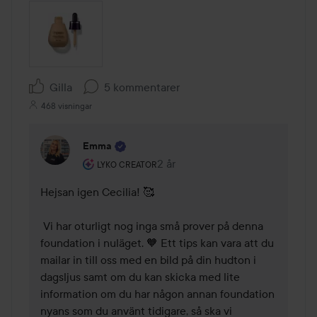
Gilla
5 kommentarer
468 visningar
Emma
Användarens roll: Lyko Creator.
2 år
Kommentaren lades 2 år
LYKO CREATOR
Hejsan igen Cecilia! 🥰

 Vi har oturligt nog inga små prover på denna 
foundation i nuläget. 🧡 Ett tips kan vara att du 
mailar in till oss med en bild på din hudton i 
dagsljus samt om du kan skicka med lite 
information om du har någon annan foundation 
nyans som du använt tidigare, så ska vi 