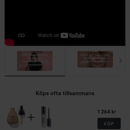
att uppnå en varaktig och felfri bas
2. Applicera sedan Hyaluronic Foundation
3. Avsluta och fixera din makeup genom att applicera
Hyaluronic Hydra-Powder med lätt hand över hela ansiktet
Terry de Gunzburg
Build you coverage |
introduces
NEW Hyaluronic
Hyaluronic Hydra-
Hydra-Foundation
00:25
Foundation
02:29
Köps ofta tillsammans
1 264 kr
KÖP