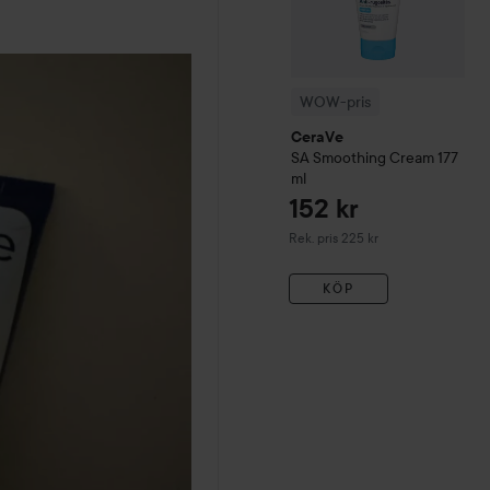
WOW-pris
CeraVe
SA Smoothing
Cream
177
ml
152 kr
Rekommenderat pris 225 kr
Rek. pris 225 kr
KÖP