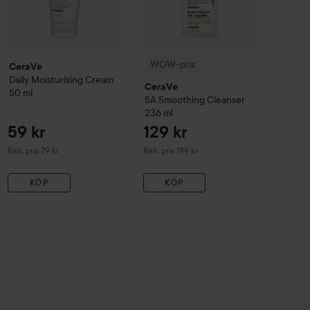
WOW-pris
CeraVe
Daily Moisturising Cream
CeraVe
50 ml
SA Smoothing
Cleanser
236 ml
59 kr
129 kr
Rekommenderat pris 79 kr
Rekommenderat pris 199 kr
Rek. pris 79 kr
Rek. pris 199 kr
KÖP
KÖP