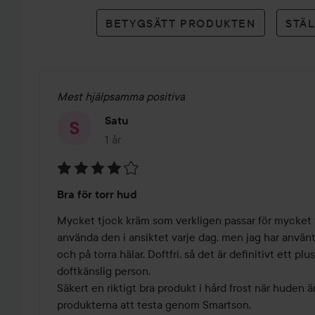
betyg
BETYGSÄTT PRODUKTEN
STÄ
Mest hjälpsamma positiva
Satu
1 år
Inlägget skapades 1 år
Betyg:
Bra för torr hud
4
av
Mycket tjock kräm som verkligen passar för mycket to
5
använda den i ansiktet varje dag, men jag har använ
och på torra hälar. Doftfri, så det är definitivt ett plu
doftkänslig person.

Säkert en riktigt bra produkt i hård frost när huden är 
produkterna att testa genom Smartson.