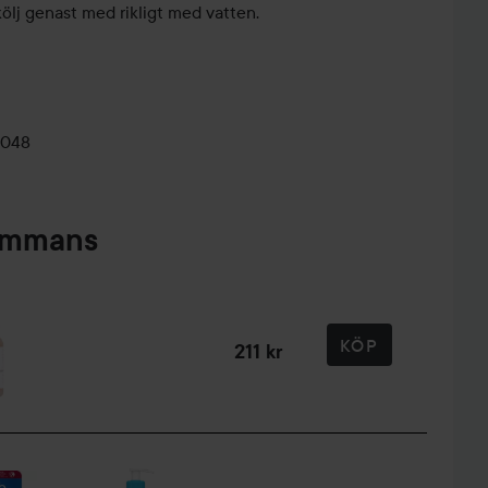
ölj genast med rikligt med vatten.
0048
sammans
KÖP
211 kr