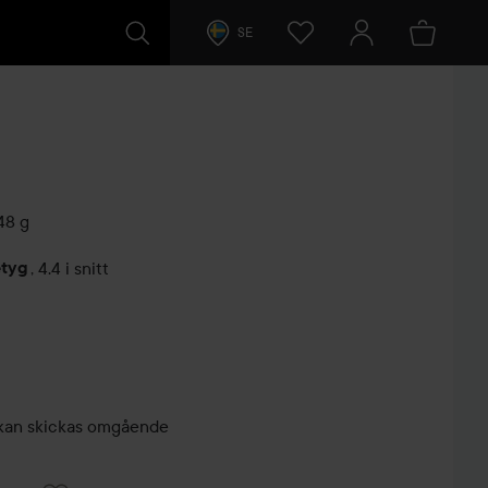
SE
48 g
etyg
,
4.4 i snitt
arer
r, kan skickas omgående