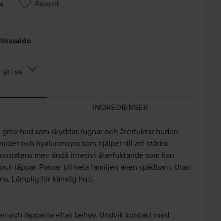
a
Favorit
tikssaldo
 att se
INGREDIENSER
 grov hud som skyddar, lugnar och återfuktar huden.
mider och hyaluronsyra som hjälper till att stärka
konsistens men ändå intesivt återfuktande som kan
och läppar. Passar till hela familjen även spädbarn. Utan
rna. Lämplig för känslig hud.
pen och läpparna efter behov. Undvik kontakt med