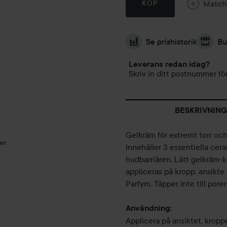
Match
KÖP
Se prishistorik
Bu
Leverans redan idag?
Skriv in ditt postnummer för
BESKRIVNING
Gelkräm för extremt torr och
der
Innehåller 3 essentiella cera
hudbarriären. Lätt gelkräm-
appliceras på kropp, ansikte 
Parfym. Täpper inte till pore
Användning:
Applicera på ansiktet, krop