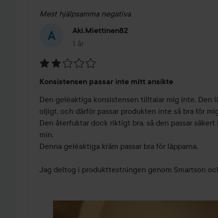
Mest hjälpsamma negativa
Aki.miettinen82
1 år
Inlägget skapades 1 år
Betyg:
Konsistensen passar inte mitt ansikte
2
av
Den geléaktiga konsistensen tilltalar mig inte. Den l
5
oljigt, och därför passar produkten inte så bra för mig.
Den återfuktar dock riktigt bra, så den passar säkert 
min.

Denna geléaktiga kräm passar bra för läpparna.

Jag deltog i produkttestningen genom Smartson och 