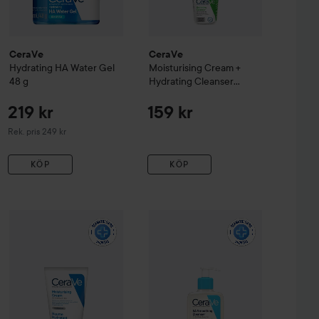
CeraVe
CeraVe
Hydrating HA Water Gel
Moisturising Cream +
48 g
Hydrating Cleanser
Bundle
219 kr
159 kr
Rekommenderat pris 249 kr
Rek. pris 249 kr
KÖP
KÖP
152 kr
59 kr
thing
CeraVe
Cream
Daily Moisturising Cream
177 ml
WOW-pris
50 ml
CeraVe
SA Smoothing
Cl
Rekommenderat pris 225 kr
Rekommenderat pris 79 kr