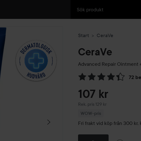
Start
CeraVe
CeraVe
Advanced Repair Ointment
72 b
Hoppa till Betyg & komment
107 kr
Rekommenderat pris 129 kr
Rek. pris 129 kr
WOW-pris
Fri frakt vid köp från 300 k