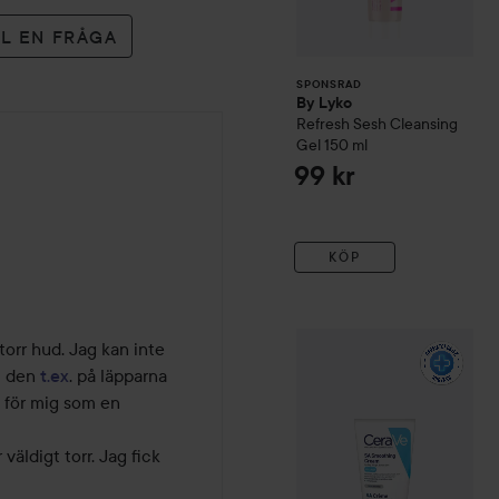
LL EN FRÅGA
SPONSRAD
By Lyko
Refresh Sesh Cleansing
Gel
150 ml
99 kr
KÖP
WOW-pris
CeraVe
SA Smoo
rr hud. Jag kan inte 
t den 
t.ex
. på läpparna 
s för mig som en 
väldigt torr. Jag fick 