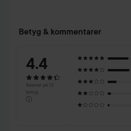
Betyg & kommentarer
Betyg:
4.4
4.4
Baserat
Baserat på 72
på
betyg
i
72