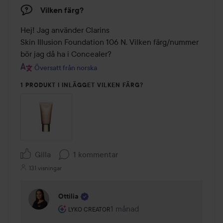
Vilken färg?
Hej! Jag använder Clarins

Skin Illusion Foundation 106 N. Vilken färg/nummer 
bör jag då ha i Concealer?
Översatt från norska
1 PRODUKT I INLÄGGET VILKEN FÄRG?
Gilla
1 kommentar
131 visningar
Ottilia
Användarens roll: Lyko Creator.
1 månad
Kommentaren lades 1 månad
LYKO CREATOR