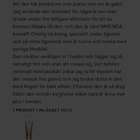
av
Att den här produkten inte pratas mer om är galet. 
5
Jag använde den konstant för några år sen men 
letade sedan lite billigare alternativ för att nu 
komma tillbaka till den, och den är värd VARENDA 
krona!!! Otrolig täckning, speciellt under ögonen 
och på mina ögonlock som är tunna och mörka med 
synliga blodkärl. 

Den smälter verkligen in i huden och lägger sig så 
naturligt fint och utan att creasa sig. Det behövs 
minimalt med produkt (råkar jag ta för mycket har 
det creasat lite grann) och jag brukar dutta in den 
med fingret för bäst effekt. Eftersom den är så dryg 
håller den också i evigheter vilket bara är ännu mer 
plus i kanten. 
1 PRODUKT I INLÄGGET 10/10