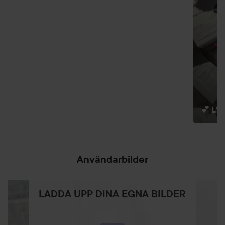
Applicera ögonkräm innan concealern för optimala
resultat.
15 ml
💕 LY
Användarbilder
LADDA UPP DINA EGNA BILDER