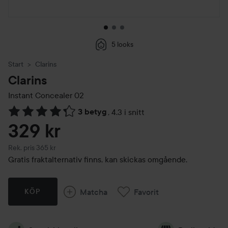
5 looks
Start
Clarins
Clarins
Instant Concealer
02
3 betyg
,
4.3 i snitt
Hoppa till Betyg & kommentarer
329 kr
Rekommenderat pris 365 kr
Rek. pris 365 kr
Gratis fraktalternativ finns, kan skickas omgående.
Matcha
Favorit
KÖP