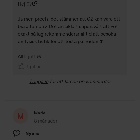
Hej 😊👋

Ja men precis, det stämmer att 02 kan vara ett 
bra alternativ. Det är såklart supersvårt att vet 
exakt så jag rekommenderar alltid att besöka 
en fysisk butik för att testa på huden ❣️

Allt gott ❄️
1 gillar
Logga in
för att lämna en kommentar
Maria
8 månader
Inlägget skapades 8 månader
Nyans