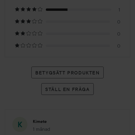
på
1
3
0
betyg
0
0
BETYGSÄTT PRODUKTEN
STÄLL EN FRÅGA
Kimete
1 månad
Inlägget skapades 1 månad