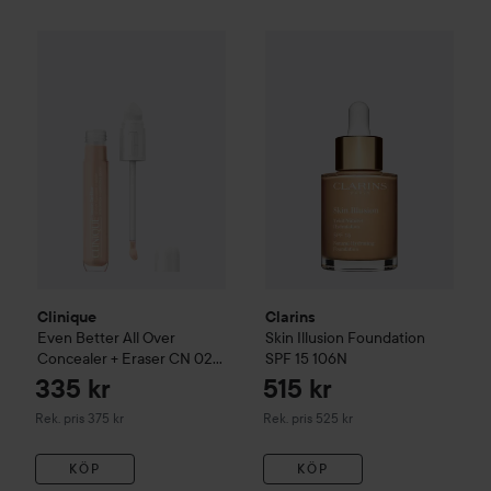
Clinique
Even Better
All Over Concealer + Eraser
Clarins
Skin Illusion Foundati
CN 02 Bre
Clinique
Clarins
Even Better
All Over
Skin Illusion Foundation
Concealer + Eraser
CN 02
SPF 15
106N
Breeze
335 kr
515 kr
Rekommenderat pris 375 kr
Rekommenderat pris 525 kr
Rek. pris 375 kr
Rek. pris 525 kr
KÖP
KÖP