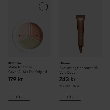
Make Up Store
Cover All Mix
The Original
179 kr
Clarins
Everlasting Concealer
SPONSRAD
Clarins
SPONSRAD
Make Up Store
Everlasting Concealer
05
Cover All Mix
The Original
Very Deep
179 kr
243 kr
Rekommenderat pris 365 kr
Rek. pris 365 kr
KÖP
KÖP