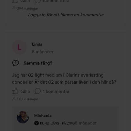
Gilla
Kommentera
394 visningar
Logga in
för att lämna en kommentar
Linda
8 månader
Inlägget skapades 8 månader
Samma färg?
Jag har 02 light medium i Clarins everlasting 
concealer. Är det 02 som passar även i den här då?
Gilla
1 kommentar
1187 visningar
Michaela
Användarens roll: Kundtjänst på Lyko.
8 månader
Kommentaren lades 8 mån
KUNDTJÄNST PÅ LYKO