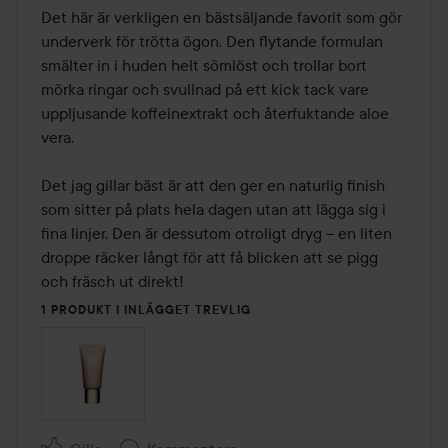
av
Det här är verkligen en bästsäljande favorit som gör 
5
underverk för trötta ögon. Den flytande formulan 
smälter in i huden helt sömlöst och trollar bort 
mörka ringar och svullnad på ett kick tack vare 
uppljusande koffeinextrakt och återfuktande aloe 
vera.

Det jag gillar bäst är att den ger en naturlig finish 
som sitter på plats hela dagen utan att lägga sig i 
fina linjer. Den är dessutom otroligt dryg – en liten 
droppe räcker långt för att få blicken att se pigg 
och fräsch ut direkt!
1 PRODUKT I INLÄGGET TREVLIG