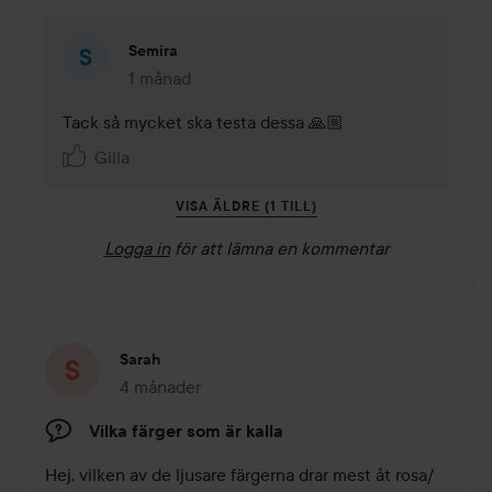
Semira
1 månad
Kommentaren lades 1 månad
Tack så mycket ska testa dessa 🙏🏼
Gilla
VISA ÄLDRE (1 TILL)
Logga in
för att lämna en kommentar
Sarah
4 månader
Inlägget skapades 4 månader
Vilka färger som är kalla
Hej, vilken av de ljusare färgerna drar mest åt rosa/ 