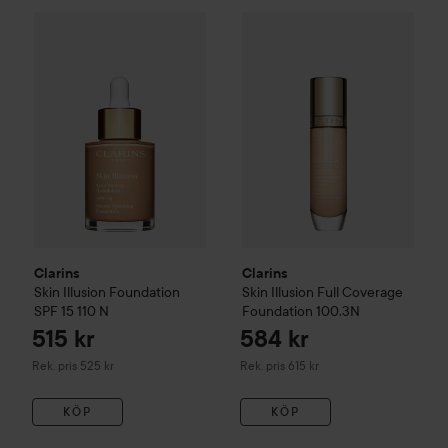
515 kr
Clarins
Skin Illusion Foundation SPF 15
Clarins
Skin Illusion Full Cov
110 N
Rekommenderat pris 525 kr
Clarins
Clarins
Skin Illusion Foundation
Skin Illusion Full Coverage
SPF 15
110 N
Foundation
100.3N
515 kr
584 kr
Rekommenderat pris 525 kr
Rekommenderat pris 615 kr
Rek. pris 525 kr
Rek. pris 615 kr
KÖP
KÖP