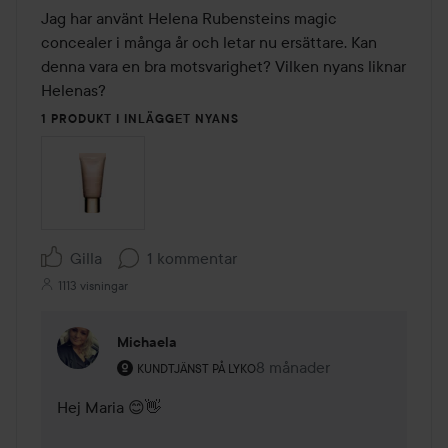
Jag har använt Helena Rubensteins magic 
concealer i många år och letar nu ersättare. Kan 
denna vara en bra motsvarighet? Vilken nyans liknar 
Helenas?
1 PRODUKT I INLÄGGET NYANS
Gilla
1 kommentar
1113 visningar
Michaela
Användarens roll: Kundtjänst på Lyko.
8 månader
Kommentaren lades 8 mån
KUNDTJÄNST PÅ LYKO
Hej Maria 😊👋
