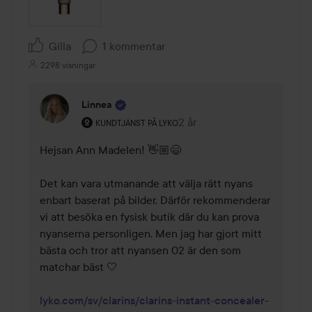
Gilla
1 kommentar
2298 visningar
Linnea
Användarens roll: Kundtjänst på Lyko.
2 år
Kommentaren lades 2 år
KUNDTJÄNST PÅ LYKO
Hejsan Ann Madelen! 👋🏼😄 

Det kan vara utmanande att välja rätt nyans 
enbart baserat på bilder. Därför rekommenderar 
vi att besöka en fysisk butik där du kan prova 
nyanserna personligen. Men jag har gjort mitt 
bästa och tror att nyansen 02 är den som 
matchar bäst 🤍

lyko.com/sv/clarins/clarins-instant-concealer-