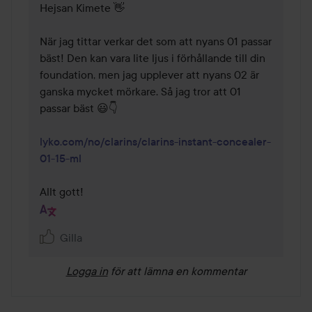
Hejsan Kimete 👋

När jag tittar verkar det som att nyans 01 passar 
bäst! Den kan vara lite ljus i förhållande till din 
foundation, men jag upplever att nyans 02 är 
ganska mycket mörkare. Så jag tror att 01 
passar bäst 😃👇

lyko.com/no/clarins/clarins-instant-concealer-
01-15-ml
Allt gott!
Gilla
Logga in
för att lämna en kommentar