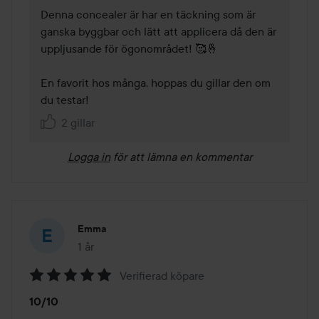
Denna concealer är har en täckning som är 
ganska byggbar och lätt att applicera då den är 
uppljusande för ögonområdet! 🥰🤞

En favorit hos många, hoppas du gillar den om 
du testar! 
2 gillar
Logga in
för att lämna en kommentar
Emma
1 år
Inlägget skapades 1 år
Verifierad köpare
Betyg:
10/10
5