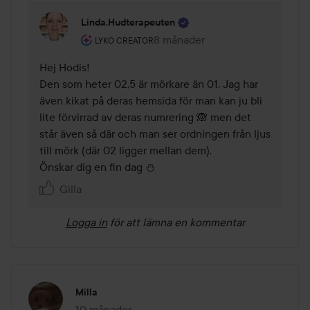
Linda.hudterapeuten
Användarens roll: Lyko Creator.
8 månader
Kommentaren lades 8 månader
LYKO CREATOR
Hej Hodis!

Den som heter 02,5 är mörkare än 01. Jag har 
även kikat på deras hemsida för man kan ju bli 
lite förvirrad av deras numrering 🙈 men det 
står även så där och man ser ordningen från ljus 
till mörk (där 02 ligger mellan dem).

Önskar dig en fin dag ⛄
Gilla
Logga in
för att lämna en kommentar
Milla
10 månader