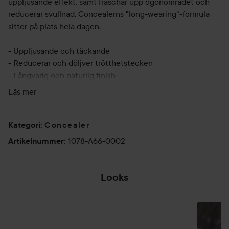
uppljusande effekt, samt fräschar upp ögonområdet och
reducerar svullnad. Concealerns "long-wearing"-formula
sitter på plats hela dagen.
- Uppljusande och täckande
- Reducerar och döljver trötthetstecken
- Långvarig och naturlig finish
Läs mer
Användning:
Mörka fläckar och ojämnheter: Applicera en liten mängd
Concealer
concealer – med fingertopparna, en makeupborste eller en
Kategori
:
makeupsvamp – och tona omedelbart så formulan smälter
1078-A66-0002
Artikelnummer
:
in i huden. Applicera hudvård innan concealern för
optimala resultat.
Looks
BROWN AND
Området under ögonen: Applicera en liten mängd – med
GREEN SHIMMER
fingertopparna eller en makeupsvamp – på inre ögonvrån
EYELOOK...
DAGENS LOOK
och arbetat dig mot den yttre ögonvrån. Du kan även
HOPPA ÖVER SEKTIONEN
applicera lite concealer som primer på ögonlocken.