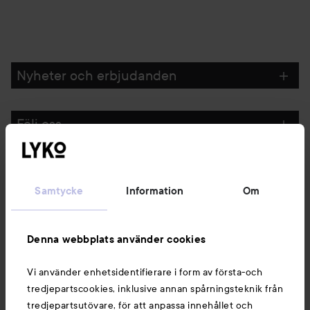
Nyheter och erbjudanden
Följ oss
Kundservice
Samtycke
Information
Om
Information
Denna webbplats använder cookies
Du kanske också gillar
Vi använder enhetsidentifierare i form av första-och
tredjepartscookies, inklusive annan spårningsteknik från
tredjepartsutövare, för att anpassa innehållet och