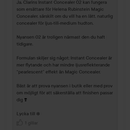
Ja, Clarins Instant Concealer 02 kan fungera 
som ersättare för Helena Rubinstein Magic 
Concealer, särskilt om du vill ha en lätt, naturlig 
concealer för ljus‑till‑medium hudton.

Nyansen 02 är troligen närmast den du haft 
tidigare.

Formulan skiljer sig något: Instant Concealer är 
mer flytande och har mindre ljusreflekterande 
“pearlescent” effekt än Magic Concealer.

Bäst är att prova nyansen i butik eller med prov 
om möjligt för att säkerställa att finishen passar 
dig ❣️

Lycka till ❄️
1 gillar