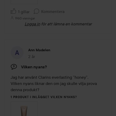
Kommentera
1 gillar
1960 visningar
Logga in
för att lämna en kommentar
Ann Madelen
2 år
Inlägget skapades 2 år
Vilken nyans?
Jag har använt Clarins everlasting ”honey”. 

Vilken nyans liknar den om jag skulle vilja prova 
denna produkt? 
1 PRODUKT I INLÄGGET VILKEN NYANS?