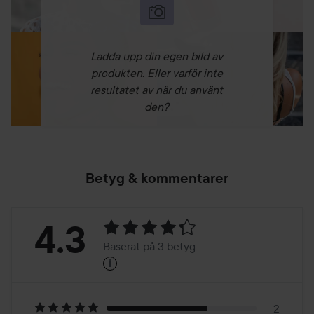
Ladda upp din egen bild av
produkten. Eller varför inte
resultatet av när du använt
den?
Betyg & kommentarer
Betyg:
4.3
Baserat på 3 betyg
i
4.3
Baserat
2