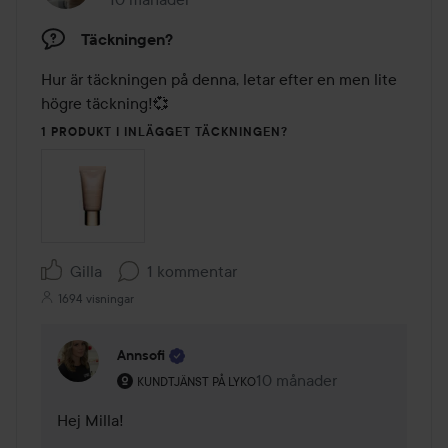
Inlägget skapades 10 månader
Täckningen?
Hur är täckningen på denna, letar efter en men lite 
högre täckning!💞
1 PRODUKT I INLÄGGET TÄCKNINGEN?
Gilla
1 kommentar
1694 visningar
Annsofi
Användarens roll: Kundtjänst på Lyko.
10 månader
Kommentaren lades 10 mån
KUNDTJÄNST PÅ LYKO
Hej Milla!
