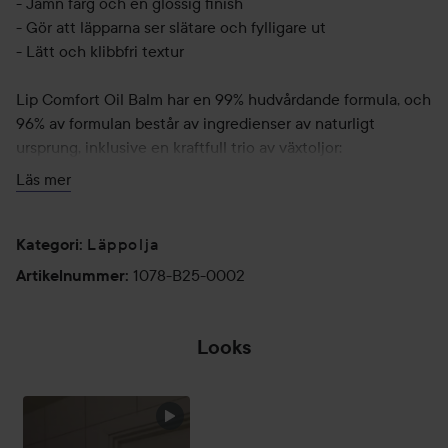
- Jämn färg och en glossig finish
- Gör att läpparna ser slätare och fylligare ut
- Lätt och klibbfri textur
Lip Comfort Oil Balm har en 99% hudvårdande formula, och
96% av formulan består av ingredienser av naturligt
ursprung, inklusive en kraftfull trio av växtoljor:
Äppelrosolja hjälper till att ge läpparna näring och ökad
Läs mer
komfort. Jojobaolja ger läpparna näring. Hasselnötsolja
hjälper till att ge läpparna näring och bevara fukt, och en
peptid verkar för att återfukta och plumpa läpparna.
Läppolja
Kategori
:
1078-B25-0002
Artikelnummer
:
Användning:
Skönhetstips!
Looks
❄️✨WINTER
Applicera Lip Comfort Oil Balm som en primer innan du
WONDERLAND
applicerar Joli Rouge Satin.
✨❄️
SOMM
HOPPA ÖVER SEKTIONEN
Applicera Lip Comfort Oil Balm följt av Joli Rouge Satin,