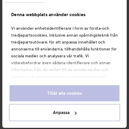
Denna webbplats använder cookies
Vi använder enhetsidentifierare i form av första-och
tredjepartscookies, inklusive annan spårningsteknik från
tredjepartsutövare, för att anpassa innehållet och
annonserna till användarna, tillhandahålla funktioner för
sociala medier och analysera vår trafik. Vi
vidarebefordrar även sådana identifierare och annan
information från din enhet till de sociala medier och
annons- och analysföretag som vi samarbetar med.
Dessa kan i sin tur kombinera informationen med annan
information som du har tillhandahållit eller som de har
Tillåt alla cookies
samlat in när du har använt deras tjänster. Du godkänner
våra cookies vid fortsatt användande av vår webbplats.
För information om hur du kan ändra inställningarna för
Anpassa
cookies, se vår
Cookie Policy