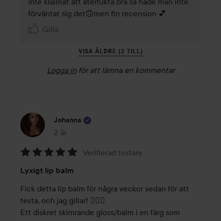
inte klaimat att återfukta bra så hade man inte 
förväntat sig det🙃men fin recension 💕
Gilla
VISA ÄLDRE (2 TILL)
Logga in
för att lämna en kommentar
Johanna
2 år
Inlägget skapades 2 år
Verifierad testare
Betyg:
Lyxigt lip balm
5
av
Fick detta lip balm för några veckor sedan för att 
5
testa, och jag gillar! 👍🏽🥰

Ett diskret skimrande gloss/balm i en färg som 