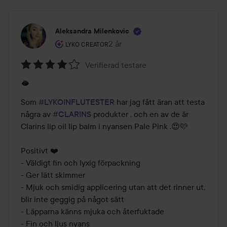
Aleksandra Milenkovic
Användarens roll: Lyko Creator.
2 år
Inlägget skapades 2 år
LYKO CREATOR
Verifierad testare
Betyg:
🫦
4
av
Som 
#LYKOINFLUTESTER
 har jag fått äran att testa 
5
några av 
#CLARINS
 produkter , och en av de är 
Clarins lip oil lip balm i nyansen Pale Pink .😍🩷

Positivt ❤️

- Väldigt fin och lyxig förpackning

- Ger lätt skimmer 

- Mjuk och smidig applicering utan att det rinner ut, 
blir inte geggig på något sätt 

- Läpparna känns mjuka och återfuktade 

- Fin och ljus nyans 
