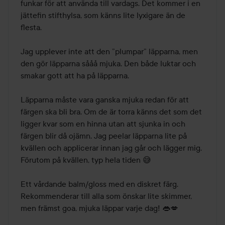
funkar för att använda till vardags. Det kommer i en 
jättefin stifthylsa, som känns lite lyxigare än de 
flesta. 

Jag upplever inte att den ”plumpar” läpparna, men 
den gör läpparna sååå mjuka. Den både luktar och 
smakar gott att ha på läpparna.

Läpparna måste vara ganska mjuka redan för att 
färgen ska bli bra. Om de är torra känns det som det  
ligger kvar som en hinna utan att sjunka in och 
färgen blir då ojämn. Jag peelar läpparna lite på 
kvällen och applicerar innan jag går och lägger mig.  
Förutom på kvällen, typ hela tiden 😅 

Ett vårdande balm/gloss med en diskret färg.

Rekommenderar till alla som önskar lite skimmer, 
men främst goa, mjuka läppar varje dag! 👄💋
