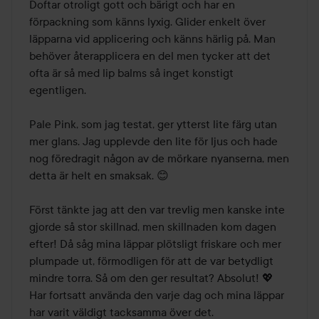
Doftar otroligt gott och bärigt och har en 
förpackning som känns lyxig. Glider enkelt över 
läpparna vid applicering och känns härlig på. Man 
behöver återapplicera en del men tycker att det 
ofta är så med lip balms så inget konstigt 
egentligen.

Pale Pink, som jag testat, ger ytterst lite färg utan 
mer glans. Jag upplevde den lite för ljus och hade 
nog föredragit någon av de mörkare nyanserna, men 
detta är helt en smaksak. 😊

Först tänkte jag att den var trevlig men kanske inte 
gjorde så stor skillnad, men skillnaden kom dagen 
efter! Då såg mina läppar plötsligt friskare och mer 
plumpade ut, förmodligen för att de var betydligt 
mindre torra. Så om den ger resultat? Absolut! 💖 
Har fortsatt använda den varje dag och mina läppar 
har varit väldigt tacksamma över det.
