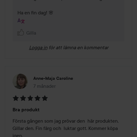
Ha en fin dag! 🌸
Gilla
Logga in
för att lämna en kommentar
Anne-Maja Caroline
7 månader
Inlägget skapades 7 månader
Betyg:
Bra produkt
5
av
Första gången som jag prövar den  här produkten. 
5
Gillar den. Fin färg och  luktar gott. Kommer köpa 
igen.