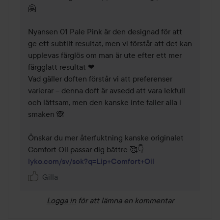
🤗 

Nyansen 01 Pale Pink är den designad för att 
ge ett subtilt resultat, men vi förstår att det kan 
upplevas färglös om man är ute efter ett mer 
färgglatt resultat ❤ 

Vad gäller doften förstår vi att preferenser 
varierar – denna doft är avsedd att vara lekfull 
och lättsam, men den kanske inte faller alla i 
smaken 🙈 

Önskar du mer återfuktning kanske originalet 
lyko.com/sv/sok?q=Lip+Comfort+Oil
Gilla
Logga in
för att lämna en kommentar