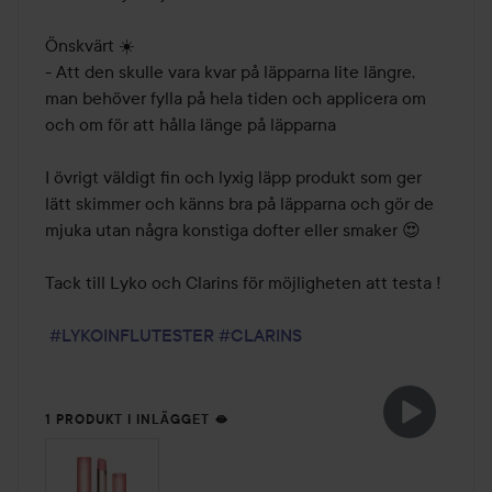
Önskvärt ☀️

- Att den skulle vara kvar på läpparna lite längre, 
man behöver fylla på hela tiden och applicera om 
och om för att hålla länge på läpparna 

I övrigt väldigt fin och lyxig läpp produkt som ger 
lätt skimmer och känns bra på läpparna och gör de 
mjuka utan några konstiga dofter eller smaker 😍

Tack till Lyko och Clarins för möjligheten att testa ! 

#LYKOINFLUTESTER
#CLARINS
1 PRODUKT I INLÄGGET 🫦