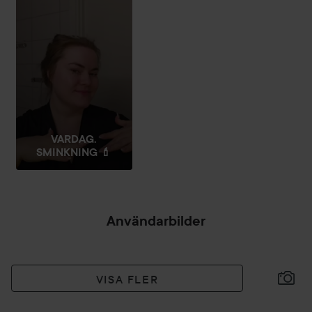
avsluta med Lip Comfort Oil.
Applicera ett tunt lager av Lip Comfort Oil Balm i nyansen
01 Pale Pink som en nattmask för vackra och återfuktade
läppar på morgonen.
3 g
VARDAG.
SMINKNING 💄
Användarbilder
VISA FLER