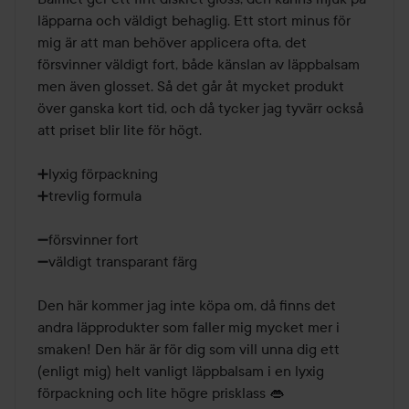
läpparna och väldigt behaglig. Ett stort minus för 
mig är att man behöver applicera ofta, det 
försvinner väldigt fort, både känslan av läppbalsam 
men även glosset. Så det går åt mycket produkt 
över ganska kort tid, och då tycker jag tyvärr också 
att priset blir lite för högt. 

➕lyxig förpackning 

➕trevlig formula

➖försvinner fort 

➖väldigt transparant färg 

Den här kommer jag inte köpa om, då finns det 
andra läpprodukter som faller mig mycket mer i 
smaken! Den här är för dig som vill unna dig ett 
(enligt mig) helt vanligt läppbalsam i en lyxig 
förpackning och lite högre prisklass 👄
