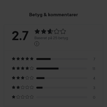
Betyg & kommentarer
Betyg:
2.7
Baserat på 25 betyg
i
2.7
Baserat
på
7
11
25
4
betyg
3
0