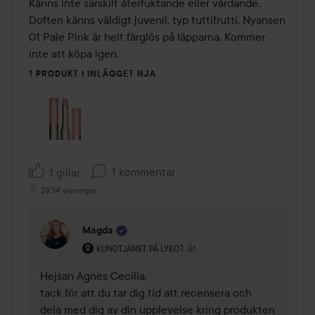
av
Känns inte särskilt återfuktande eller vårdande. 
5
Doften känns väldigt juvenil, typ tuttifrutti. Nyansen 
01 Pale Pink är helt färglös på läpparna. Kommer 
inte att köpa igen.
1 PRODUKT I INLÄGGET NJA
1 kommentar
1 gillar
2934 visningar
Magda
Användarens roll: Kundtjänst på Lyko.
1 år
Kommentaren lades 1 år
KUNDTJÄNST PÅ LYKO
Hejsan Agnes Cecilia,

tack för att du tar dig tid att recensera och 
dela med dig av din upplevelse kring produkten 