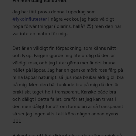
Fin men dålig hållbarhet
2
av
Jag har fått prova denna i uppdrag som 
5
#lykoinflutester
 i några veckor, jag hade väldigt 
höga förväntningar ( clarins, hallå? 😍) men den här 
var inte en match för mig.. 

Det är en väldigt fin förpackning, som känns nätt 
och lyxig. Färgen gjorde mig lite orolig då den är 
väldigt rosa, och jag lutar gärna mer är det bruna 
hållet på läppar. Jag har en ganska mörk rosa färg på 
mina läppar naturligt, så ljus rosa brukar aldrig bli bra 
på mig. Men den här funkade bra på mig då den är 
praktiskt taget helt transparant. Kanske både bra 
och dåligt i detta fallet, bra för att jag kan trivas i 
den men dåligt för att om formulan är så transparant 
så ser jag ingen vits i att köpa någon annan nyans 
🤷🏼‍♀️

Balmet ger ett fint diskret gloss, den känns mjuk på 