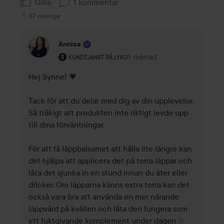
Gilla
1 kommentar
87 visningar
Annica
Användarens roll: Kundtjänst på Lyko.
1 månad
Kommentaren lades 1 måna
KUNDTJÄNST PÅ LYKO
Hej Synne! 💗

Tack för att du delar med dig av din upplevelse. 
Så tråkigt att produkten inte riktigt levde upp 
till dina förväntningar.

För att få läppbalsamet att hålla lite längre kan 
det hjälpa att applicera det på torra läppar och 
låta det sjunka in en stund innan du äter eller 
dricker. Om läpparna känns extra torra kan det 
också vara bra att använda en mer närande 
läppvård på kvällen och låta den fungera som 
ett fuktgivande komplement under dagen ✨
