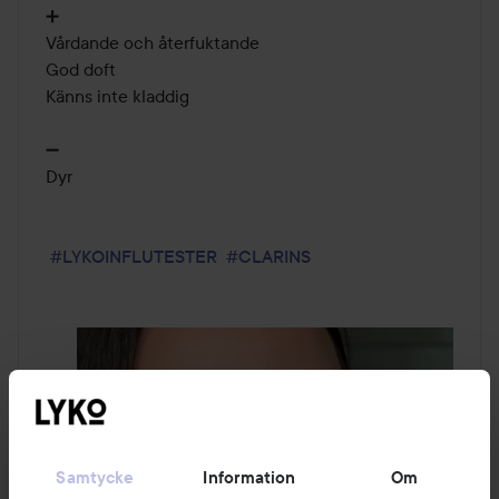
➕

Vårdande och återfuktande

God doft

Känns inte kladdig

➖ 

Dyr

#LYKOINFLUTESTER
#CLARINS
Samtycke
Information
Om