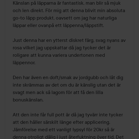
Känslan på läpparna är fantastisk, man blir så mjuk 
och len direkt. För mig att denna blivit min absoluta 
go-to läpp produkt, oavsett om jag har naturliga 
läppar eller ovanpå ett läppenna/läppstift. 

Just denna har en ytterst diskret färg, svag nyans av 
rosa vilket jag uppskattar då jag tycker det är 
roligare att kunna variera undertonen med 
läppennor. 

Den har även en doft/smak av jordgubb och låt dig 
inte skrämmas av det om du är känslig utan det är 
svagt men ack så lagom för att få den lilla 
bonuskänslan. 

Att den inte får full pott är då jag tyvärr inte tycker 
att den håller särskilt länge efter applicering. 
Jämförelse med ett vanligt lypsyl för 20kr så är 
denna otroligt dålig i just återfuktning över tid. Det 