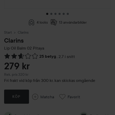
4 looks
13 användarbilder
Start
Clarins
Clarins
Lip Oil Balm
02 Pitaya
25 betyg
,
2.7 i snitt
Hoppa till Betyg & kommentarer
279 kr
Rekommenderat pris 320 kr
Rek. pris 320 kr
Fri frakt vid köp från 300 kr, kan skickas omgående
Matcha
Favorit
KÖP