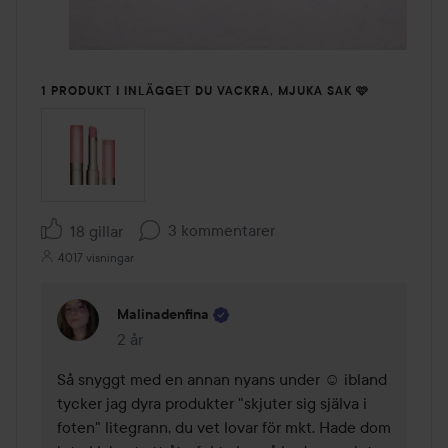
1 PRODUKT I INLÄGGET DU VACKRA, MJUKA SAK 🩷
3 kommentarer
18 gillar
4017 visningar
Malinadenfina
2 år
Kommentaren lades 2 år
Så snyggt med en annan nyans under ☺️ ibland 
tycker jag dyra produkter "skjuter sig själva i 
foten" litegrann, du vet lovar för mkt. Hade dom 