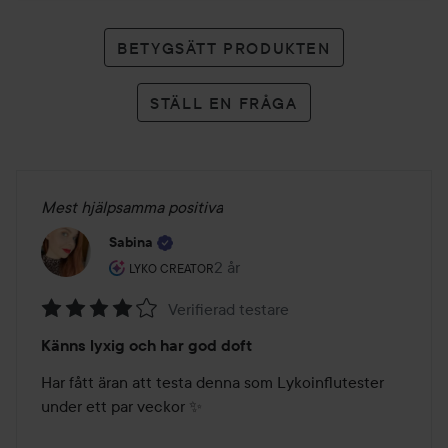
BETYGSÄTT PRODUKTEN
STÄLL EN FRÅGA
Mest hjälpsamma positiva
Sabina
Användarens roll: Lyko Creator.
2 år
Inlägget skapades 2 år
LYKO CREATOR
Verifierad testare
Betyg:
Känns lyxig och har god doft
4
av
Har fått äran att testa denna som Lykoinflutester 
5
under ett par veckor ✨
