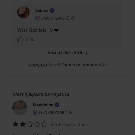
Sabina
Användarens roll: Lyko Creator.
2 år
Kommentaren lades 2 år
LYKO CREATOR
Visst Gabriela! ☺️❤️
Gilla
VISA ÄLDRE (5 TILL)
Logga in
för att lämna en kommentar
Mest hjälpsamma negativa
Madeleine
Användarens roll: Lyko Creator.
2 år
Inlägget skapades 2 år
LYKO CREATOR
Verifierad testare
Betyg: