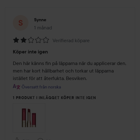
Synne
1 månad
Inlägget skapades 1 månad
Verifierad köpare
Betyg:
Köper inte igen
2
av
Den här känns fin på läpparna när du applicerar den, 
5
men har kort hållbarhet och torkar ut läpparna 
istället för att återfukta. Besviken.
Översatt från norska
1 PRODUKT I INLÄGGET KÖPER INTE IGEN