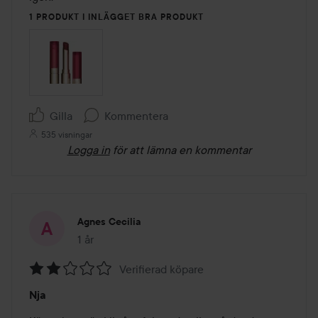
1 PRODUKT I INLÄGGET BRA PRODUKT
Gilla
Kommentera
535 visningar
Logga in
för att lämna en kommentar
Agnes Cecilia
1 år
Inlägget skapades 1 år
Verifierad köpare
Betyg:
Nja
2