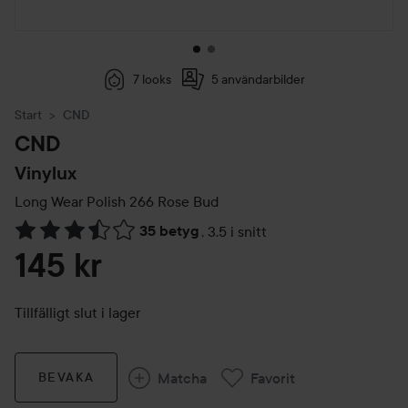
7 looks
5 användarbilder
Start
CND
CND
Vinylux
Long Wear Polish
266 Rose Bud
35 betyg
,
3.5 i snitt
Hoppa till Betyg & kommentarer
145 kr
Tillfälligt slut i lager
Matcha
Favorit
BEVAKA