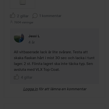
1 kommentar
2 gillar
7604 visningar
Jessi L
4 år
Kommentaren lades 4 år
All vitbaserade lack är lite svårare. Testa att 
skaka flaskan hårt i mist 30 sec och lacka i tunt 
lager, 2 st. Första lagret ska inte täcka typ. Sen 
avsluta med VLX Top Coat.
4 gillar
Logga in
för att lämna en kommentar