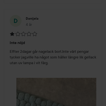
Danijela
4 år
Inlägget skapades 4 år
Betyg:
Inte nöjd
1
av
Effter 2dagar går nagelack bort.Inte värt pengar 
5
tycker jag.ville ha något som håller längre lik gellack 
utan uv lampa i vit färg.