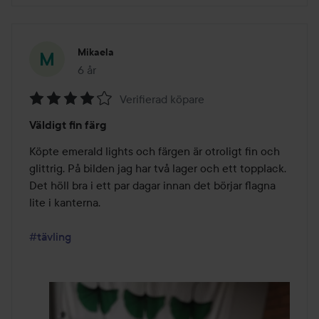
Mikaela
6 år
Inlägget skapades 6 år
Verifierad köpare
Betyg:
Väldigt fin färg
4
av
Köpte emerald lights och färgen är otroligt fin och 
5
glittrig. På bilden jag har två lager och ett topplack. 
Det höll bra i ett par dagar innan det börjar flagna 
lite i kanterna.

#tävling