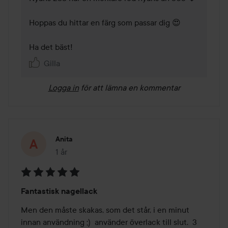
Hoppas du hittar en färg som passar dig 😍

Ha det bäst!
Gilla
Logga in
för att lämna en kommentar
Anita
1 år
Inlägget skapades 1 år
Betyg:
Fantastisk nagellack
5
av
Men den måste skakas, som det står, i en minut 
5
innan användning ;)  använder överlack till slut.  3 