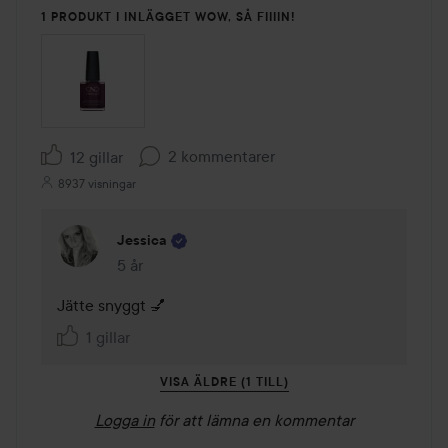
1 PRODUKT I INLÄGGET WOW, SÅ FIIIIN!
2 kommentarer
12 gillar
8937 visningar
Jessica
5 år
Kommentaren lades 5 år
Jätte snyggt 💅
1 gillar
VISA ÄLDRE (1 TILL)
Logga in
för att lämna en kommentar