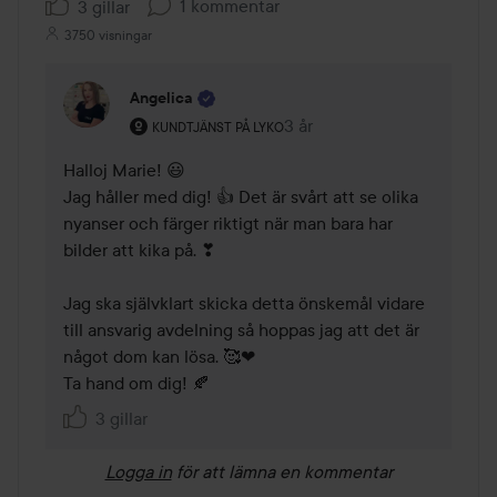
1 kommentar
3 gillar
3750 visningar
Angelica
Användarens roll: Kundtjänst på Lyko.
3 år
Kommentaren lades 3 år
KUNDTJÄNST PÅ LYKO
Halloj Marie! 😃

Jag håller med dig! 👍 Det är svårt att se olika 
nyanser och färger riktigt när man bara har 
bilder att kika på. ❣

Jag ska självklart skicka detta önskemål vidare 
till ansvarig avdelning så hoppas jag att det är 
något dom kan lösa. 🥰❤

Ta hand om dig! 🍂
3 gillar
Logga in
för att lämna en kommentar