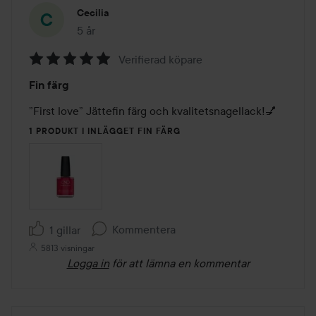
Cecilia
5 år
Inlägget skapades 5 år
Verifierad köpare
Betyg:
Fin färg
5
av
”First love” Jättefin färg och kvalitetsnagellack!💅
5
1 PRODUKT I INLÄGGET FIN FÄRG
Kommentera
1 gillar
5813 visningar
Logga in
för att lämna en kommentar