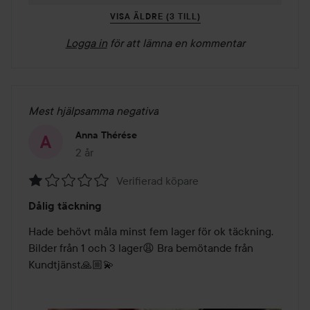
VISA ÄLDRE (3 TILL)
Logga in
för att lämna en kommentar
Mest hjälpsamma negativa
Anna Thérése
2 år
Inlägget skapades 2 år
Verifierad köpare
Betyg:
Dålig täckning
1
av
Hade behövt måla minst fem lager för ok täckning. 
5
Bilder från 1 och 3 lager😩 Bra bemötande från 
Kundtjänst🙏🏼💫