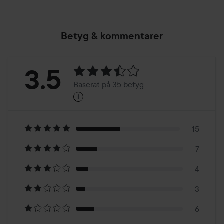
Betyg & kommentarer
Betyg:
3.5
Baserat på 35 betyg
i
3.5
Baserat
på
15
7
35
4
betyg
3
6