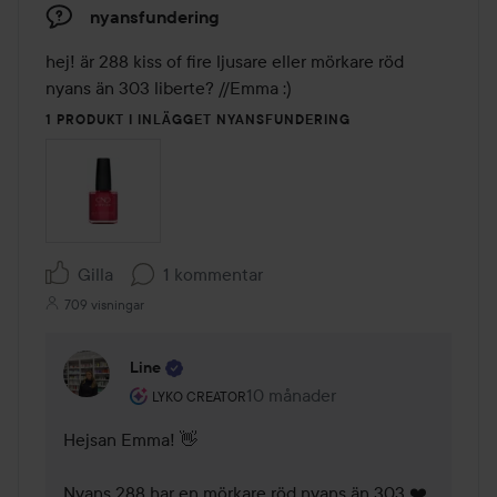
nyansfundering
hej! är 288 kiss of fire ljusare eller mörkare röd 
nyans än 303 liberte? //Emma :)
1 PRODUKT I INLÄGGET NYANSFUNDERING
Gilla
1 kommentar
709 visningar
Line
Användarens roll: Lyko Creator.
10 månader
Kommentaren lades 10 månader
LYKO CREATOR
Hejsan Emma! 👋

Nyans 288 har en mörkare röd nyans än 303 ❤️
