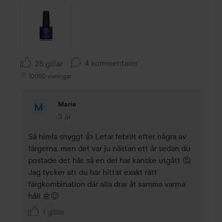
4 kommentarer
25 gillar
10050 visningar
Marie
3 år
Kommentaren lades 3 år
Så himla snyggt 👍 Letar febrilt efter några av 
färgerna, men det var ju nästan ett år sedan du 
postade det här, så en del har kanske utgått 🤔 
Jag tycker att du har hittat exakt rätt 
färgkombination där alla drar åt samma varma 
håll 🌼😊
1 gillar