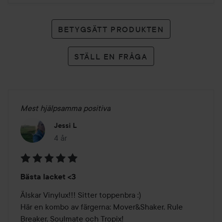
BETYGSÄTT PRODUKTEN
STÄLL EN FRÅGA
Mest hjälpsamma positiva
Jessi L
4 år
Inlägget skapades 4 år
Betyg:
Bästa lacket <3
5
av
Älskar Vinylux!!! Sitter toppenbra :)

5
Här en kombo av färgerna: Mover&Shaker, Rule 
Breaker, Soulmate och Tropix!