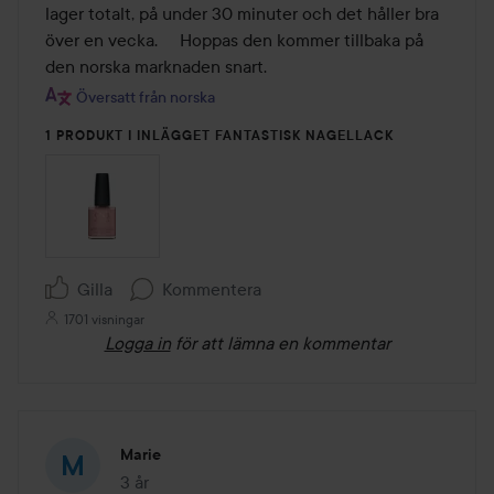
lager totalt, på under 30 minuter och det håller bra 
över en vecka.     Hoppas den kommer tillbaka på 
den norska marknaden snart.
Översatt från norska
1 PRODUKT I INLÄGGET FANTASTISK NAGELLACK
Gilla
Kommentera
1701 visningar
Logga in
för att lämna en kommentar
Marie
3 år
Inlägget skapades 3 år