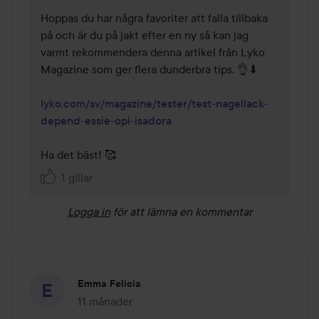
Hoppas du har några favoriter att falla tillbaka 
på och är du på jakt efter en ny så kan jag 
varmt rekommendera denna artikel från Lyko 
Magazine som ger flera dunderbra tips. 👌⬇

lyko.com/sv/magazine/tester/test-nagellack-
depend-essie-opi-isadora
Ha det bäst! 🥰 
1 gillar
Logga in
för att lämna en kommentar
Emma Felicia
11 månader
Inlägget skapades 11 månader