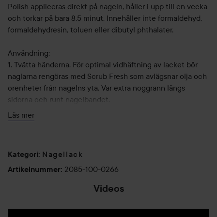
Polish appliceras direkt på nageln, håller i upp till en vecka
och torkar på bara 8,5 minut. Innehåller inte formaldehyd,
formaldehydresin, toluen eller dibutyl phthalater.
Användning:
1. Tvätta händerna. För optimal vidhäftning av lacket bör
naglarna rengöras med Scrub Fresh som avlägsnar olja och
orenheter från nagelns yta. Var extra noggrann längs
sidorna och runt nagelbandet.
Läs mer
2. Skaka Vinylux™ Polish och Weekly Top Coat kraftigt i 30
sek. (Kom ihåg att du inte ska använda underlack när du
använder Vinylux™, eftersom detta är inbyggt i det färgade
Nagellack
Kategori
:
lacket). Vinylux™ torkar mycket snabbare än traditionella
nagellack, det är därför viktigt att du försöker använda dig
2085-100-0266
Artikelnummer
:
av 3-4 tunna strykningar per nagel, när du applicerar
Videos
lacket.
3. Du undviker ränder genom att lägga penseln horisontellt