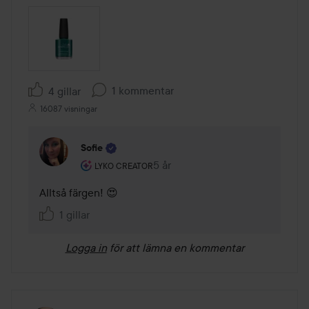
1 kommentar
4 gillar
16087 visningar
Sofie
Användarens roll: Lyko Creator.
5 år
Kommentaren lades 5 år
LYKO CREATOR
Alltså färgen! 😍
1 gillar
Logga in
för att lämna en kommentar