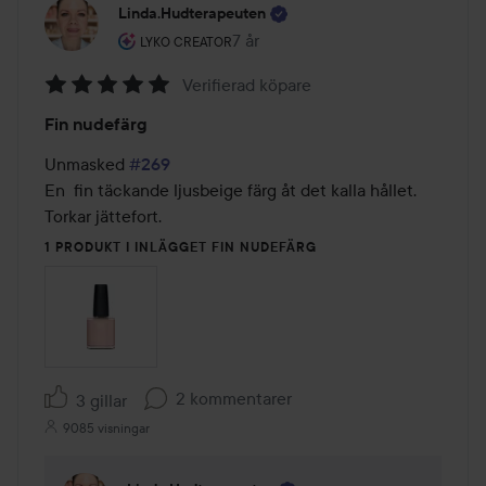
Linda.hudterapeuten
Användarens roll: Lyko Creator.
7 år
Inlägget skapades 7 år
LYKO CREATOR
Verifierad köpare
Betyg:
Fin nudefärg
5
av
Unmasked 
#269
5
En  fin täckande ljusbeige färg åt det kalla hållet. 
Torkar jättefort. 
1 PRODUKT I INLÄGGET FIN NUDEFÄRG
2 kommentarer
3 gillar
9085 visningar