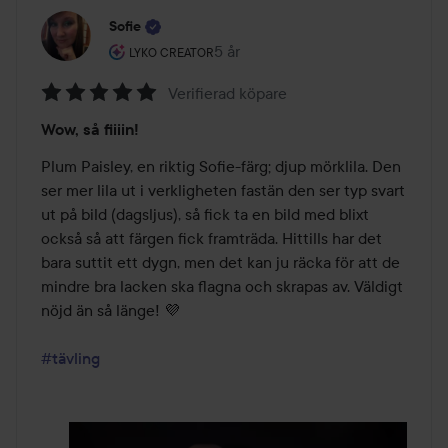
Sofie
Användarens roll: Lyko Creator.
5 år
Inlägget skapades 5 år
LYKO CREATOR
Verifierad köpare
Betyg:
Wow, så fiiiin!
5
av
Plum Paisley, en riktig Sofie-färg; djup mörklila. Den 
5
ser mer lila ut i verkligheten fastän den ser typ svart 
ut på bild (dagsljus), så fick ta en bild med blixt 
också så att färgen fick framträda. Hittills har det 
bara suttit ett dygn, men det kan ju räcka för att de 
mindre bra lacken ska flagna och skrapas av. Väldigt 
nöjd än så länge! 💜

#tävling