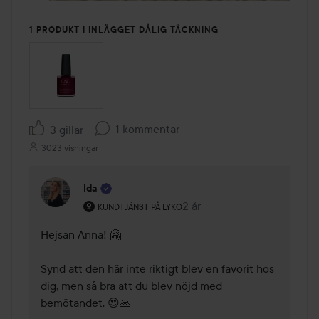
1 PRODUKT I INLÄGGET DÅLIG TÄCKNING
1 kommentar
3 gillar
3023 visningar
Ida
Användarens roll: Kundtjänst på Lyko.
2 år
Kommentaren lades 2 år
KUNDTJÄNST PÅ LYKO
Hejsan Anna! 🤗 

Synd att den här inte riktigt blev en favorit hos 
dig, men så bra att du blev nöjd med 
bemötandet. 😍🙏 
