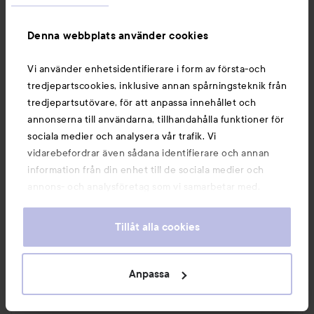
1 PRODUKT I INLÄGGET UNMAKED ÄR BÄST!
Denna webbplats använder cookies
Vi använder enhetsidentifierare i form av första-och
tredjepartscookies, inklusive annan spårningsteknik från
tredjepartsutövare, för att anpassa innehållet och
Kommentera
2 gillar
annonserna till användarna, tillhandahålla funktioner för
sociala medier och analysera vår trafik. Vi
6738 visningar
Logga in
för att lämna en kommentar
vidarebefordrar även sådana identifierare och annan
information från din enhet till de sociala medier och
annons- och analysföretag som vi samarbetar med.
Dessa kan i sin tur kombinera informationen med annan
information som du har tillhandahållit eller som de har
Josefin
Tillåt alla cookies
samlat in när du har använt deras tjänster. Du godkänner
7 år
Inlägget skapades 7 år
våra cookies vid fortsatt användande av vår webbplats.
Verifierad köpare
För information om hur du kan ändra inställningarna för
Anpassa
Betyg:
cookies, se vår
Cookie Policy
vagabond
3