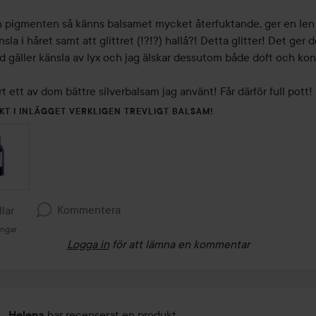
 pigmenten så känns balsamet mycket återfuktande, ger en len 
sla i håret samt att glittret (!?!?) hallå?! Detta glitter! Det ger det
d gäller känsla av lyx och jag älskar dessutom både doft och kons
rt ett av dom bättre silverbalsam jag använt! Får därför full pott!
KT I INLÄGGET VERKLIGEN TREVLIGT BALSAM!
Kommentera
llar
ingar
Logga in
för att lämna en kommentar
har recenserat en produkt
Helena