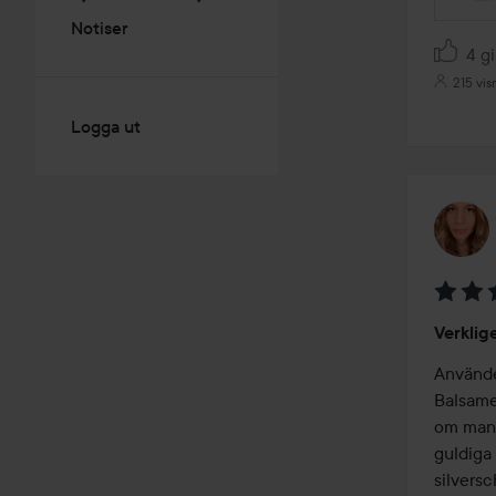
Notiser
4 gi
215 vis
Logga ut
Betyg:
Verklig
5
av
Använde
5
Balsame
om man e
guldiga 
silversc