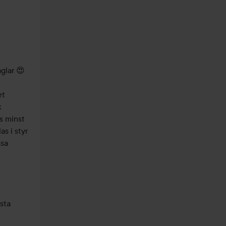
glar 😍

t 
 
s minst 
s i styr 
sa 
sta 