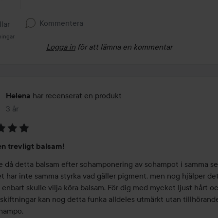
Kommentera
llar
ningar
Logga in
för att lämna en kommentar
har recenserat en produkt
Helena
3 år
Inlägget skapades 3 år
en trevligt balsam!
 då detta balsam efter schamponering av schampot i samma seri
t har inte samma styrka vad gäller pigment, men nog hjälper det
nbart skulle vilja köra balsam. För dig med mycket ljust hårt oc
skiftningar kan nog detta funka alldeles utmärkt utan tillhörande
hampo.
