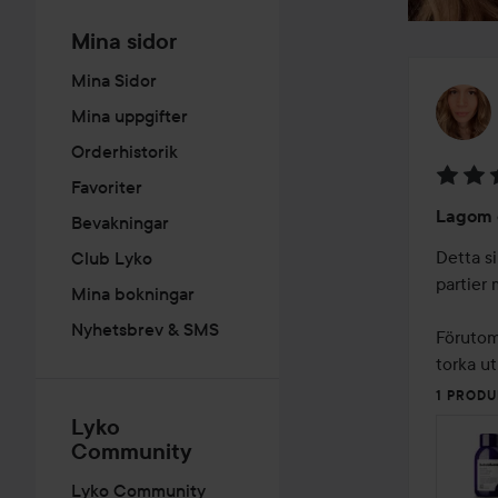
Mina sidor
Mina Sidor
Mina uppgifter
Orderhistorik
Favoriter
Betyg:
Lagom e
Bevakningar
4
av
Detta s
Club Lyko
5
partier 
Mina bokningar
Nyhetsbrev & SMS
Förutom 
torka ut
1 PRODU
Lyko
Community
Lyko Community