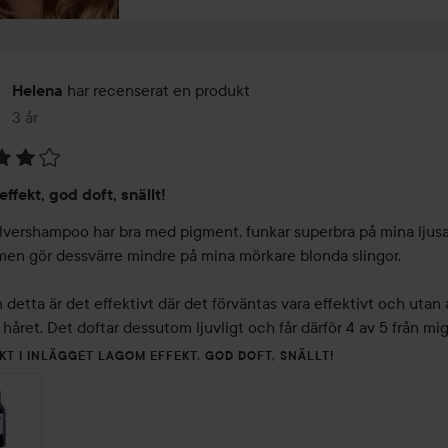
har recenserat en produkt
Helena
3 år
Inlägget skapades 3 år
ffekt, god doft, snällt!
ilvershampoo har bra med pigment, funkar superbra på mina ljusa
men gör dessvärre mindre på mina mörkare blonda slingor. 

detta är det effektivt där det förväntas vara effektivt och utan a
 håret. Det doftar dessutom ljuvligt och får därför 4 av 5 från mi
KT I INLÄGGET LAGOM EFFEKT, GOD DOFT, SNÄLLT!