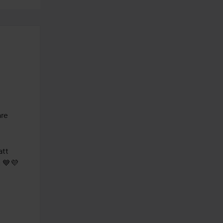
re 
tt 
g 💙💜