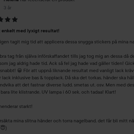
3 år
Inlägget skapades 3 år
t enkelt med lyxigt resultat!
igen tagit mig tid att applicera dessa snygga stickers på mina na
bra tag från själva införskaffandet tills jag tog mig an dessa då de
om jag aldrig hade tid. Ack så fel jag hade vad gäller tiden! Gick
 snabbt! 😀 För att uppnå liknande resultat med vanligt lack kräv
r lack inklusive bas & topplack. Då ska det torkas, händer ska hålla
undvika att det fastnar diverse ludd, smetas ut, osv. Men med des
bara lite klistrande, UV lampa i 60 sek, och tadaa! Klart!

nderar starkt! 

ursäkta mina slitna händer och torra nagelband, det får bli mitt nä
 😇)