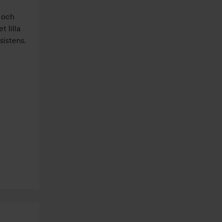
och 
 lilla 
istens.
