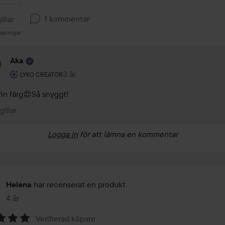
1 kommentar
illar
isningar
Aka
Användarens roll: Lyko Creator.
3 år
Kommentaren lades 3 år
LYKO CREATOR
fin färg😍Så snyggt!
gillar
Logga in
för att lämna en kommentar
har recenserat en produkt
Helena
4 år
Inlägget skapades 4 år
Verifierad köpare