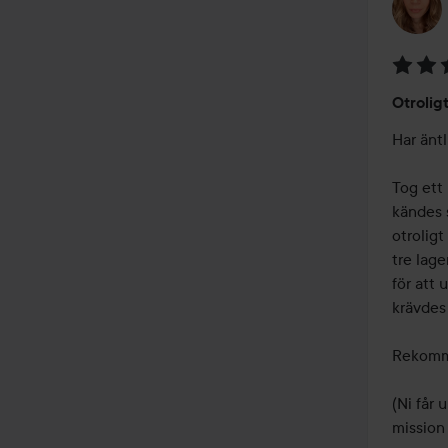
Betyg:
Otrolig
5
av
Har äntl
5
Tog ett 
kändes s
otroligt
tre lage
för att 
krävdes 
Rekomme
(Ni får 
mission