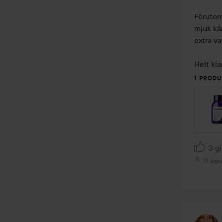
Förutom
mjuk kän
extra va
Helt kla
1 PRODU
3 gi
111 visn