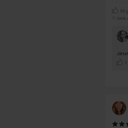
10 g
2004 v
Jätte
1 