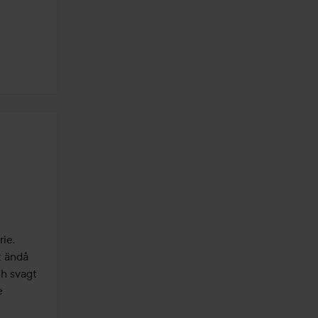
e. 
 ändå 
h svagt 
 