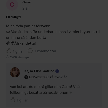
Carro
2 år
Inlägget skapades 2 år
Otroligt!
Mina röda partier försvann

😅 Vad är detta för underbart, innan kvissler bryter ut till 
en finne så är den borta

😂🌟Älskar detta! 
1 kommentar
1 gillar
2708 visningar
Kajsa Elise Catrine
Användarens roll: Medarbetare på Lyko.
2 år
Kommentaren lades 2 år
MEDARBETARE PÅ LYKO
Vad kul att du också gillar den Carro! Vi är 
fullkomligt besatta på redaktionen ✨
1 gillar