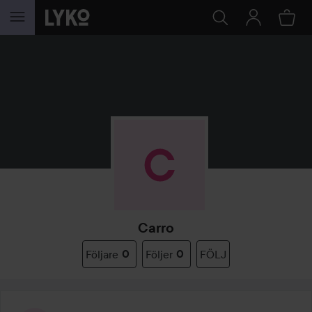
HOPPA TILL INNEHÅLLET
Carro
Följare
0
Följer
0
FÖLJ