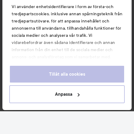
Vi använder enhetsidentifierare i form av första-och
tredjepartscookies, inklusive annan spårningsteknik från
tredjepartsutövare, för att anpassa innehållet och
annonserna till användarna, tillhandahålla funktioner för
sociala medier och analysera vår trafik. Vi
vidarebefordrar även sådana identifierare och annan
information från din enhet till de sociala medier och
annons- och analysföretag som vi samarbetar med.
Dessa kan i sin tur kombinera informationen med annan
information som du har tillhandahållit eller som de har
Tillåt alla cookies
samlat in när du har använt deras tjänster. Du godkänner
våra cookies vid fortsatt användande av vår webbplats.
För information om hur du kan ändra inställningarna för
Anpassa
cookies, se vår
Cookie Policy
Nyheter och erbjudanden