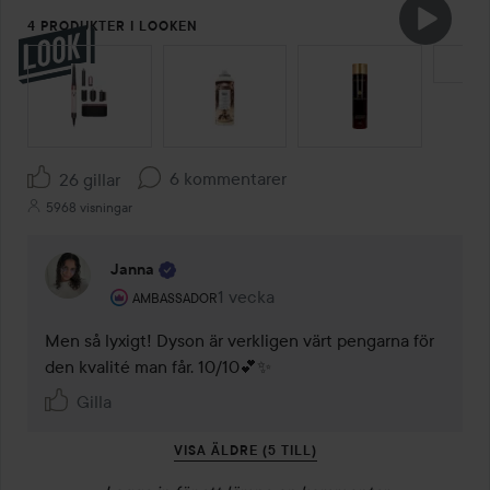
4 PRODUKTER I LOOKEN
HOPPA ÖVER SEKTIONEN
6 kommentarer
26 gillar
5968 visningar
Janna
Användarens roll: Ambassador.
1 vecka
Kommentaren lades 1 vecka
AMBASSADOR
Men så lyxigt! Dyson är verkligen värt pengarna för 
den kvalité man får. 10/10💕✨
Gilla
VISA ÄLDRE (5 TILL)