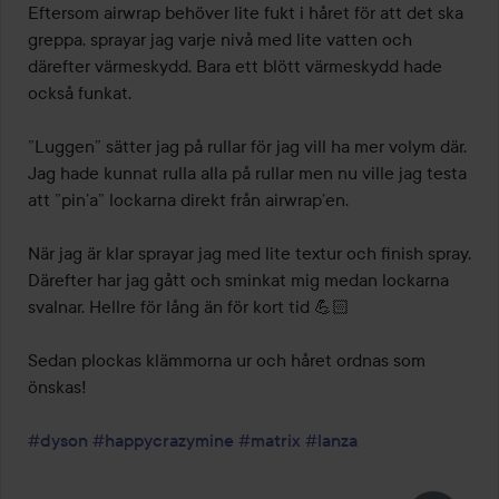
Eftersom airwrap behöver lite fukt i håret för att det ska 
greppa, sprayar jag varje nivå med lite vatten och 
därefter värmeskydd. Bara ett blött värmeskydd hade 
också funkat.

”Luggen” sätter jag på rullar för jag vill ha mer volym där. 
Jag hade kunnat rulla alla på rullar men nu ville jag testa 
att ”pin’a” lockarna direkt från airwrap’en.

När jag är klar sprayar jag med lite textur och finish spray. 
Därefter har jag gått och sminkat mig medan lockarna 
svalnar. Hellre för lång än för kort tid 💪🏻

Sedan plockas klämmorna ur och håret ordnas som 
önskas!

#dyson
#happycrazymine
#matrix
#lanza