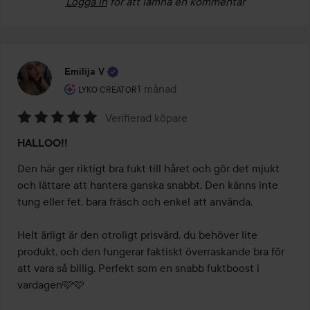
Logga in
för att lämna en kommentar
Emilija V
Användarens roll: Lyko Creator.
1 månad
Inlägget skapades 1 månad
LYKO CREATOR
Verifierad köpare
Betyg:
HALLOO!!
5
av
Den här ger riktigt bra fukt till håret och gör det mjukt 
5
och lättare att hantera ganska snabbt. Den känns inte 
tung eller fet, bara fräsch och enkel att använda.

Helt ärligt är den otroligt prisvärd, du behöver lite 
produkt, och den fungerar faktiskt överraskande bra för 
att vara så billig. Perfekt som en snabb fuktboost i 
vardagen🩷🩷
