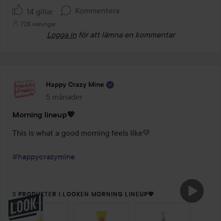
Kommentera
14 gillar
728 visningar
Logga in
för att lämna en kommentar
Happy Crazy Mine
5 månader
Inlägget skapades 5 månader
Morning lineup💖
This is what a good morning feels like💛

#happycrazymine
3 PRODUKTER I LOOKEN MORNING LINEUP💖
HOPPA ÖVER SEKTIONEN