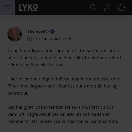
HOPPA TILL INNEHÅLLET
ThereseR✨
Användarens roll: Lyko Creator.
1 vecka
Inlägget skapades 1 vecka
LYKO CREATOR
✨Jag har tidigare delat upp håret i tre sektioner: nedre 
håret (nacken, i princip), mellanskiktet och övre skiktet. 
Här har jag övre skiktet kvar.

Håret är sedan tidigare tvättat, applicerat mousse och 
fönat rakt. Jag sov med Heatless curls men de har jag 
borstat ur.

Jag har gjort lockar sektion för sektion. Först ca 10s 
varmluft, några sekunder kallare luft och sedan en 
klämma för att locken ska kunna svalna i samma form.
