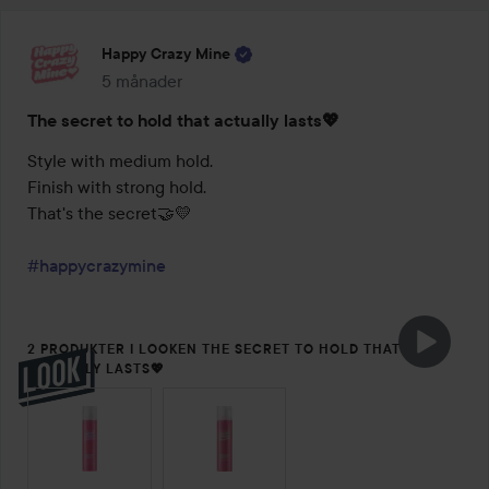
Happy Crazy Mine
5 månader
Inlägget skapades 5 månader
The secret to hold that actually lasts💖
Style with medium hold.

Finish with strong hold.

That's the secret🤝💛

#happycrazymine
2 PRODUKTER I LOOKEN THE SECRET TO HOLD THAT
ACTUALLY LASTS💖
HOPPA ÖVER SEKTIONEN