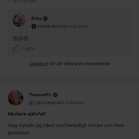
805 visningar
Erika
Användarens roll: Frisör på Lyko.
6 månader
Kommentaren lades 6 månader
FRISÖR PÅ LYKO
😍😍😍
1 gillar
Logga in
för att lämna en kommentar
ThereseR✨
Användarens roll: Lyko Creator.
6 månader
Inlägget skapades 6 månader
LYKO CREATOR
Mjukare självfall
Idag stylade jag håret med betydligt mindre och färre 
produkter.
