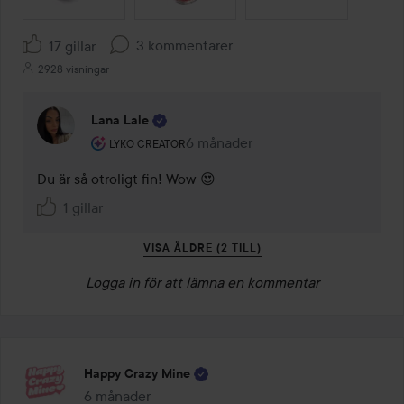
3 kommentarer
17 gillar
2928 visningar
Lana Lale
Användarens roll: Lyko Creator.
6 månader
Kommentaren lades 6 månader
LYKO CREATOR
Du är så otroligt fin! Wow 😍
1 gillar
VISA ÄLDRE (2 TILL)
Logga in
för att lämna en kommentar
Happy Crazy Mine
6 månader
Inlägget skapades 6 månader