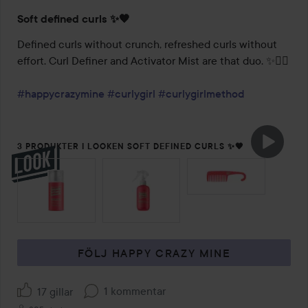
Soft defined curls ✨🧡
Defined curls without crunch, refreshed curls without 
effort. Curl Definer and Activator Mist are that duo. ✨💁‍♀️

#happycrazymine
#curlygirl
#curlygirlmethod
3 PRODUKTER I LOOKEN SOFT DEFINED CURLS ✨🧡
HOPPA ÖVER SEKTIONEN
FÖLJ HAPPY CRAZY MINE
1 kommentar
17 gillar