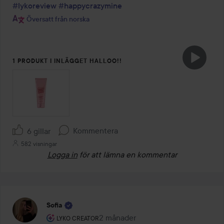
#lykoreview
#happycrazymine
Översatt från norska
1 PRODUKT I INLÄGGET HALLOO!!
Kommentera
6 gillar
582 visningar
Logga in
för att lämna en kommentar
Sofia
Användarens roll: Lyko Creator.
2 månader
Inlägget skapades 2 månader
LYKO CREATOR