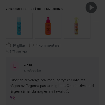
7 PRODUKTER I INLÄGGET UNBOXING
HOPPA ÖVER SEKTIONEN
4 kommentarer
19 gillar
3174 visningar
Linda
4 månader
Kommentaren lades 4 månader
Erborian är väldigt bra, men jag tycker inte att 
någon av färgerna passar mig helt. Om du trivs med 
färgen så har du nog en ny favorit 😉