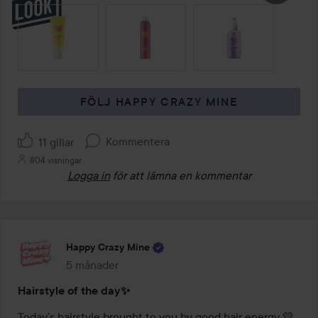
HOPPA ÖVER SEKTIONEN
FÖLJ HAPPY CRAZY MINE
Kommentera
11 gillar
804 visningar
Logga in
för att lämna en kommentar
Happy Crazy Mine
5 månader
Inlägget skapades 5 månader
Hairstyle of the day✨
Today’s hairstyle brought to you by good hair energy 💛
