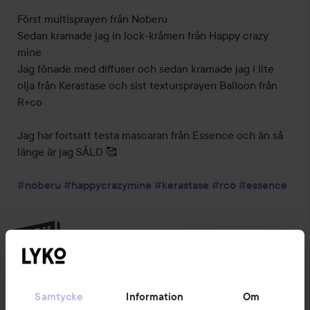
Först multisprayen från Noberu

Sedan kramade jag in lock-kråmen från Happy crazy 
mine

Jag fönade med diffuser och sedan kramade jag i lite 
olja från Kerastase och sist textursprayen Balloon från 
R+co

Jag har fortsatt testa mascaran från Essence och än så 
länge är jag SÅLD 🥰

#noberu
#happycrazymine
#kerastase
#rco
#essence
Samtycke
Information
Om