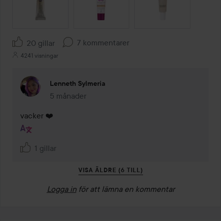
7 kommentarer
20 gillar
4241 visningar
Lenneth Sylmeria
5 månader
Kommentaren lades 5 månader
vacker ❤️
1 gillar
VISA ÄLDRE (6 TILL)
Logga in
för att lämna en kommentar