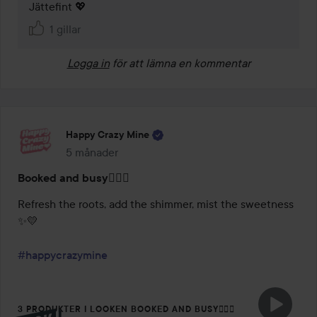
Jättefint 💖
1 gillar
Logga in
för att lämna en kommentar
Happy Crazy Mine
5 månader
Inlägget skapades 5 månader
Booked and busy🧖‍♀️✨
Refresh the roots, add the shimmer, mist the sweetness 
✨💛

#happycrazymine
3 PRODUKTER I LOOKEN BOOKED AND BUSY🧖‍♀️✨