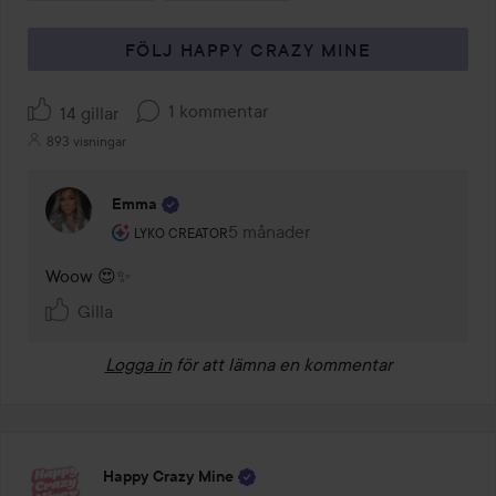
FÖLJ HAPPY CRAZY MINE
1 kommentar
14 gillar
893 visningar
Emma
Användarens roll: Lyko Creator.
5 månader
Kommentaren lades 5 månader
LYKO CREATOR
Woow 😍✨
Gilla
Logga in
för att lämna en kommentar
Happy Crazy Mine