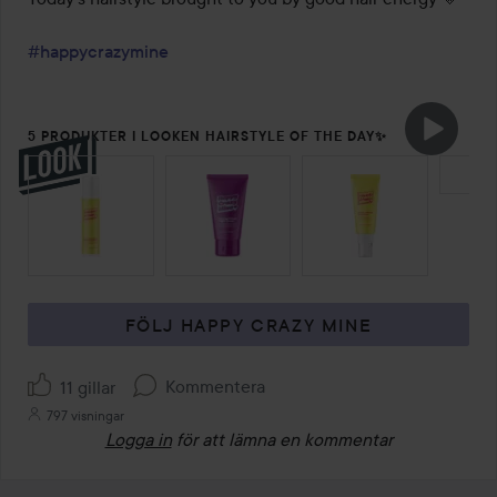
#happycrazymine
5 PRODUKTER I LOOKEN HAIRSTYLE OF THE DAY✨
HOPPA ÖVER SEKTIONEN
FÖLJ HAPPY CRAZY MINE
Kommentera
11 gillar
797 visningar
Logga in
för att lämna en kommentar