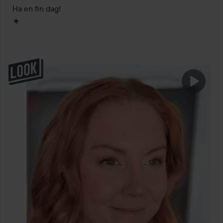
Ha en fin dag!

☀️ 
