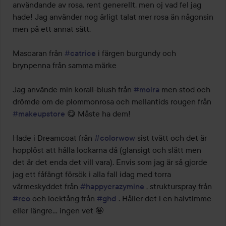
användande av rosa, rent generellt, men oj vad fel jag 
hade! Jag använder nog ärligt talat mer rosa än någonsin 
men på ett annat sätt.

Mascaran från 
#catrice
 i färgen burgundy och 
brynpenna från samma märke 

Jag använde min korall-blush från 
#moira
 men stod och 
drömde om de plommonrosa och mellantids rougen från 
#makeupstore
 😋 Måste ha dem!

Hade i Dreamcoat från 
#colorwow
 sist tvätt och det är 
hopplöst att hålla lockarna då (glansigt och slätt men 
det är det enda det vill vara). Envis som jag är så gjorde 
jag ett fåfängt försök i alla fall idag med torra 
värmeskyddet från 
#happycrazymine
 , strukturspray från 
#rco
 och locktång från 
#ghd
 . Håller det i en halvtimme 
eller längre… ingen vet 🤪
