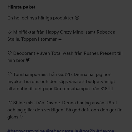
Hämta paket
En hel del nya härliga produkter 😍

🤍 Minifläktar från Happy Crazy Mine, samt Rebecca 
Stella. Toppen i sommar ☀️

🤍 Deodorant + även Total wash från Pusher. Present till 
min bror 💝

🤍 Torrshampo-mist från Got2b. Denna har jag hört 
mycket bra om, och den sägs vara ett budgetvänligt 
alternativ till det populära torrschampot från K18👌🏼

🤍 Shine mist från Davroe. Denna har jag använt förut 
och jag gillar den verkligen! Så god doft och den ger fin 
glans ✨

#happycrazymine
#rebeccastella
#got2b
#davroe