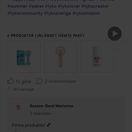
#summer
#paket
#lyko
#lykolover
#lykocreator
#lykocommunity
#lykosverige
#lykomission
6 PRODUKTER I INLÄGGET HÄMTA PAKET
HOPPA ÖVER SEKTIONEN
2 kommentarer
12 gillar
360 visningar
Susann Gerd Marianne
2 månader
Kommentaren lades 2 månader
Finna produkter 💕