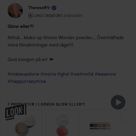
ThereseR✨
Användarens roll: Lyko Creator.
6 månader
Inlägget skapades 6 månader
LYKO CREATOR
Glow eller?!
Alltså… Make up Stores Wonder powder…. Överträffade 
mina förväntningar med råge!!!

God morgon på er! 💋 

#makeupstore
#moira
#ghd
#wetnwild
#essence
#happycrazymine
7 PRODUKTER I LOOKEN GLOW ELLER?!
HOPPA ÖVER SEKTIONEN