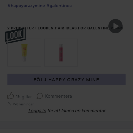
#happycrazymine
#galentines
2 PRODUKTER I LOOKEN HAIR IDEAS FOR GALENTINE PLANS
🎀
HOPPA ÖVER SEKTIONEN
FÖLJ HAPPY CRAZY MINE
Kommentera
15 gillar
798 visningar
Logga in
för att lämna en kommentar