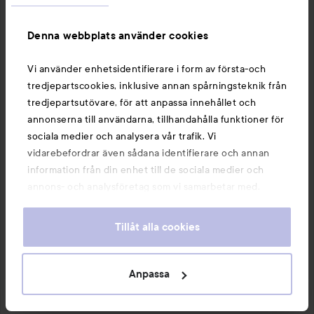
Denna webbplats använder cookies
Vi använder enhetsidentifierare i form av första-och
tredjepartscookies, inklusive annan spårningsteknik från
tredjepartsutövare, för att anpassa innehållet och
annonserna till användarna, tillhandahålla funktioner för
sociala medier och analysera vår trafik. Vi
vidarebefordrar även sådana identifierare och annan
information från din enhet till de sociala medier och
annons- och analysföretag som vi samarbetar med.
Dessa kan i sin tur kombinera informationen med annan
information som du har tillhandahållit eller som de har
Tillåt alla cookies
samlat in när du har använt deras tjänster. Du godkänner
våra cookies vid fortsatt användande av vår webbplats.
För information om hur du kan ändra inställningarna för
Anpassa
cookies, se vår
Cookie Policy