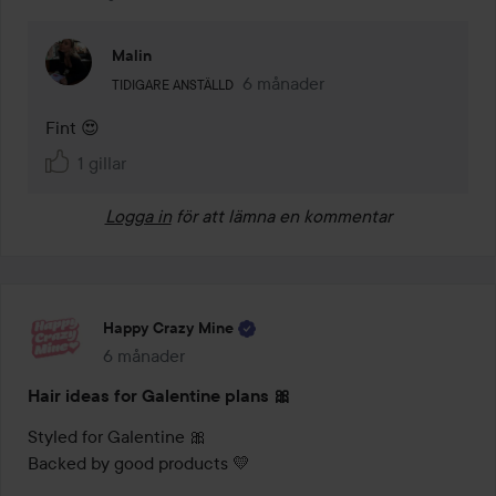
Malin
Användarens roll: Tidigare anställd.
6 månader
Kommentaren lades 6 månader
TIDIGARE ANSTÄLLD
Fint 😍
1 gillar
Logga in
för att lämna en kommentar
Happy Crazy Mine
6 månader
Inlägget skapades 6 månader
Hair ideas for Galentine plans 🎀
Styled for Galentine 🎀

Backed by good products 💛
