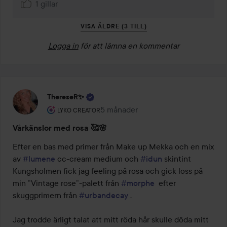
1 gillar
VISA ÄLDRE (3 TILL)
Logga in
för att lämna en kommentar
ThereseR✨
Användarens roll: Lyko Creator.
5 månader
Inlägget skapades 5 månader
LYKO CREATOR
Vårkänslor med rosa 🥰🌸
Efter en bas med primer från Make up Mekka och en mix 
av 
#lumene
 cc-cream medium och 
#idun
 skintint 
Kungsholmen fick jag feeling på rosa och gick loss på 
min ”Vintage rose”-palett från 
#morphe
  efter 
skuggprimern från 
#urbandecay
 . 

Jag trodde ärligt talat att mitt röda hår skulle döda mitt 