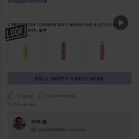
#happycrazymine
3 PRODUKTER I LOOKEN SOFT WAVES AND A LITTLE BOW
KIND OF LOVE. 🎀💛
HOPPA ÖVER SEKTIONEN
FÖLJ HAPPY CRAZY MINE
1 kommentar
12 gillar
750 visningar
ElliR
Användarens roll: Lyko Creator.
5 månader
Kommentaren lades 5 månader
LYKO CREATOR