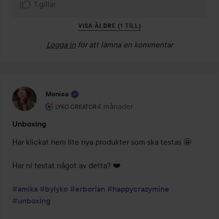
1 gillar
VISA ÄLDRE (1 TILL)
Logga in
för att lämna en kommentar
Monica
Användarens roll: Lyko Creator.
4 månader
Inlägget skapades 4 månader
LYKO CREATOR
Unboxing
Har klickat hem lite nya produkter som ska testas 🤩

Har ni testat något av detta? ❤️

#amika
#bylyko
#erborian
#happycrazymine
#unboxing