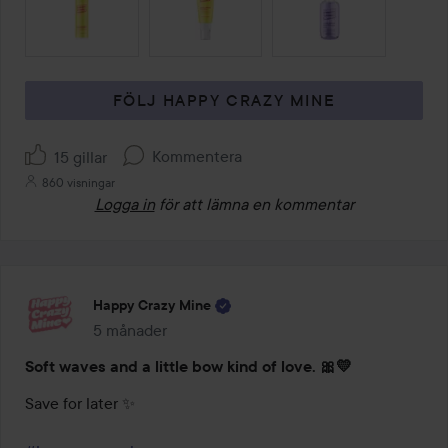
FÖLJ HAPPY CRAZY MINE
Kommentera
15 gillar
860 visningar
Logga in
för att lämna en kommentar
Happy Crazy Mine
5 månader
Inlägget skapades 5 månader
Soft waves and a little bow kind of love. 🎀💛
Save for later ✨
