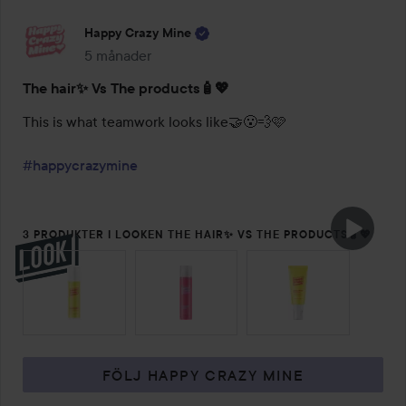
Happy Crazy Mine
5 månader
Inlägget skapades 5 månader
The hair✨ Vs The products🧴💖
This is what teamwork looks like🤝😮‍💨🩷

#happycrazymine
3 PRODUKTER I LOOKEN THE HAIR✨ VS THE PRODUCTS🧴💖
HOPPA ÖVER SEKTIONEN
FÖLJ HAPPY CRAZY MINE