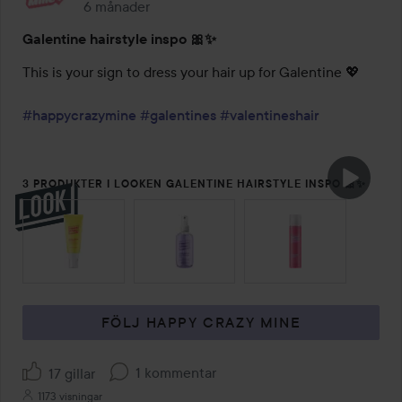
6 månader
Inlägget skapades 6 månader
Galentine hairstyle inspo 🎀✨
This is your sign to dress your hair up for Galentine 💖

#happycrazymine
#galentines
#valentineshair
3 PRODUKTER I LOOKEN GALENTINE HAIRSTYLE INSPO 🎀✨
HOPPA ÖVER SEKTIONEN
FÖLJ HAPPY CRAZY MINE
1 kommentar
17 gillar
1173 visningar