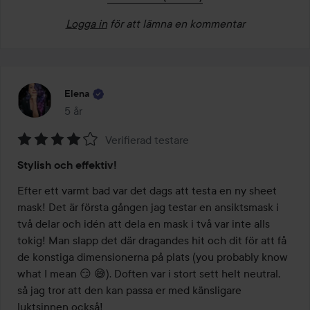
Logga in
för att lämna en kommentar
Elena
5 år
Inlägget skapades 5 år
Verifierad testare
Betyg:
Stylish och effektiv!
4
av
Efter ett varmt bad var det dags att testa en ny sheet 
5
mask! Det är första gången jag testar en ansiktsmask i 
två delar och idén att dela en mask i två var inte alls 
tokig! Man slapp det där dragandes hit och dit för att få 
de konstiga dimensionerna på plats (you probably know 
what I mean 😏 😅). Doften var i stort sett helt neutral, 
så jag tror att den kan passa er med känsligare 
luktsinnen också! 
