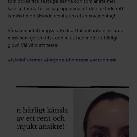
som också fick testa på denna och som är lite mer 
känslig för dofter än jag, upplevde att den luktade rätt 
kemiskt men älskade resultaten efter användning!

Så, sammanfattningsvis: En kraftful och intensiv scrub 
mask som ger en frisk och mjuk hud med ett härligt 
glow! Väl värd att testa!

#lykoinflutester
#jorgobe
#homespa
#scrubmask