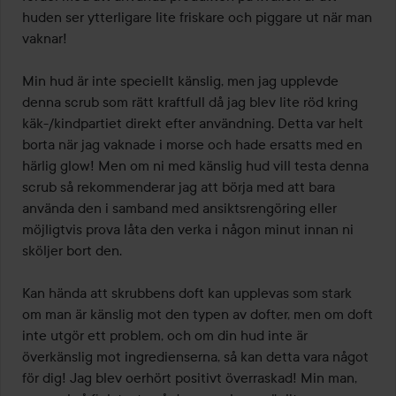
huden ser ytterligare lite friskare och piggare ut när man 
vaknar! 

Min hud är inte speciellt känslig, men jag upplevde 
denna scrub som rätt kraftfull då jag blev lite röd kring 
käk-/kindpartiet direkt efter användning. Detta var helt 
borta när jag vaknade i morse och hade ersatts med en 
härlig glow! Men om ni med känslig hud vill testa denna 
scrub så rekommenderar jag att börja med att bara 
använda den i samband med ansiktsrengöring eller 
möjligtvis prova låta den verka i någon minut innan ni 
sköljer bort den. 

Kan hända att skrubbens doft kan upplevas som stark 
om man är känslig mot den typen av dofter, men om doft 
inte utgör ett problem, och om din hud inte är 
överkänslig mot ingredienserna, så kan detta vara något 
för dig! Jag blev oerhört positivt överraskad! Min man, 