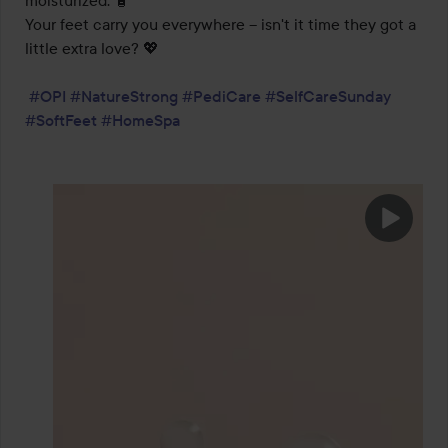
moisturized. 🧴

Your feet carry you everywhere – isn't it time they got a 
little extra love? 💖 

#OPI
#NatureStrong
#PediCare
#SelfCareSunday
#SoftFeet
#HomeSpa