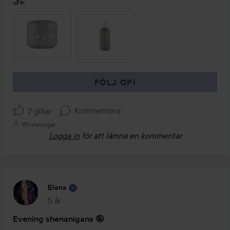
🛁✨
HOPPA ÖVER SEKTIONEN
FÖLJ OPI
Kommentera
7 gillar
151 visningar
Logga in
för att lämna en kommentar
Elena
5 år
Inlägget skapades 5 år
Evening shenanigans 🤪