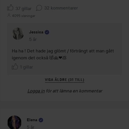
32 kommentarer
37 gillar
4095 visningar
Jessica
5 år
Kommentaren lades 5 år
Ha ha ! Det hade jag glömt / förträngt att man gått 
igenom det också 🤣🙏❤💩
1 gillar
VISA ÄLDRE (31 TILL)
Logga in
för att lämna en kommentar
Elena
5 år
Inlägget skapades 5 år