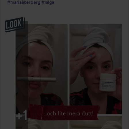
#mariaåkerberg
#lalga
+
1