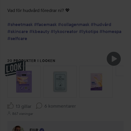
Vad för hudvård föredrar ni? 💖

#sheetmask
#facemask
#collagenmask
#hudvård
#skincare
#kbeauty
#lykocreator
#lykotips
#homespa
#selfcare
20 PRODUKTER I LOOKEN
HOPPA ÖVER SEKTIONEN
6 kommentarer
13 gillar
867 visningar
ElliR