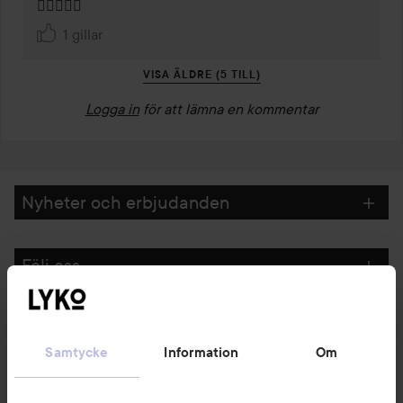
👌🏻👌🏻🥰
1 gillar
VISA ÄLDRE (5 TILL)
Logga in
för att lämna en kommentar
Nyheter och erbjudanden
Följ oss
Kundservice
Samtycke
Information
Om
Information