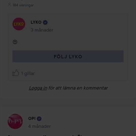
184 visningar
LYKO
3 månader
Kommentaren lades 3 månader
😍
FÖLJ LYKO
1 gillar
Logga in
för att lämna en kommentar
OPI
4 månader
Inlägget skapades 4 månader