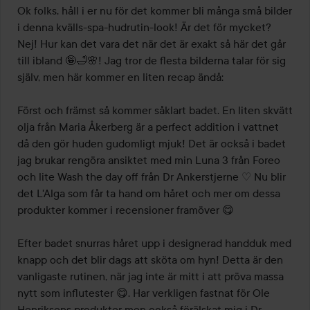
Ok folks, håll i er nu för det kommer bli många små bilder 
i denna kvälls-spa-hudrutin-look! Är det för mycket? 
Nej! Hur kan det vara det när det är exakt så här det går 
till ibland 🤪🛁🌸! Jag tror de flesta bilderna talar för sig 
själv, men här kommer en liten recap ändå:

Först och främst så kommer såklart badet. En liten skvätt 
olja från Maria Åkerberg är a perfect addition i vattnet 
då den gör huden gudomligt mjuk! Det är också i badet 
jag brukar rengöra ansiktet med min Luna 3 från Foreo 
och lite Wash the day off från Dr Ankerstjerne ♡ Nu blir 
det L'Alga som får ta hand om håret och mer om dessa 
produkter kommer i recensioner framöver 😋

Efter badet snurras håret upp i designerad handduk med 
knapp och det blir dags att sköta om hyn! Detta är den 
vanligaste rutinen, när jag inte är mitt i att pröva massa 
nytt som influtester 😋. Har verkligen fastnat för Ole 
Henriksens produkter men också förälskat mig i Dr 