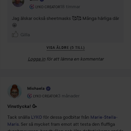
Användarens roll: Lyko Creator.
18 timmar
Kommentaren lades 18 timmar
LYKO CREATOR
Jag älskar också sheetmasks 🥰🥰 Många härliga där 
🤩
Gilla
VISA ÄLDRE (5 TILL)
Logga in
för att lämna en kommentar
Michaela
Användarens roll: Lyko Creator.
3 månader
Inlägget skapades 3 månader
LYKO CREATOR
Vinstlycka! 🥳
Tack snälla 
LYKO
 för dessa godbitar från 
Marie-Stella-
Maris
. Ser så mycket fram emot att testa den fluffiga 