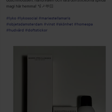
duschmoussen, handtvålen och låta doftstickorna sprida 
magi här hemma! 🫧🪄🫶🏻

#lyko
#lykosocial
#mariestellamaris
#objetsdamsterdam
#vinst
#skönhet
#homespa
#hudvård
#doftstickor