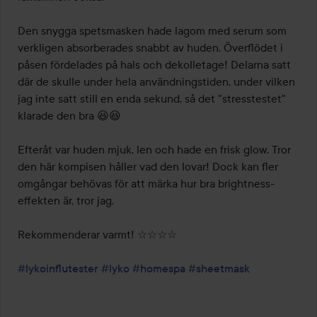
Den snygga spetsmasken hade lagom med serum som 
verkligen absorberades snabbt av huden. Överflödet i 
påsen fördelades på hals och dekolletage! Delarna satt 
där de skulle under hela användningstiden, under vilken 
jag inte satt still en enda sekund, så det "stresstestet" 
klarade den bra 😆😆

Efteråt var huden mjuk, len och hade en frisk glow. Tror 
den här kompisen håller vad den lovar! Dock kan fler 
omgångar behövas för att märka hur bra brightness-
effekten är, tror jag.

Rekommenderar varmt! ☆☆☆☆

#lykoinflutester
#lyko
#homespa
#sheetmask