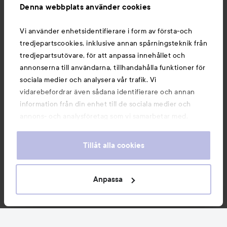
Denna webbplats använder cookies
Du kanske också gillar
Vi använder enhetsidentifierare i form av första-och
tredjepartscookies, inklusive annan spårningsteknik från
tredjepartsutövare, för att anpassa innehållet och
annonserna till användarna, tillhandahålla funktioner för
sociala medier och analysera vår trafik. Vi
vidarebefordrar även sådana identifierare och annan
information från din enhet till de sociala medier och
annons- och analysföretag som vi samarbetar med.
Dessa kan i sin tur kombinera informationen med annan
information som du har tillhandahållit eller som de har
Tillåt alla cookies
samlat in när du har använt deras tjänster. Du godkänner
våra cookies vid fortsatt användande av vår webbplats.
Copyright 2026
För information om hur du kan ändra inställningarna för
Anpassa
E-handel av Avensia
cookies, se vår
Cookie Policy