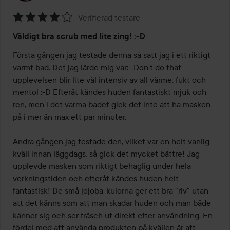
Verifierad testare
Betyg:
Väldigt bra scrub med lite zing! :-D
4
av
Första gången jag testade denna så satt jag i ett riktigt 
5
varmt bad. Det jag lärde mig var: -Don't do that- 
upplevelsen blir lite väl intensiv av all värme, fukt och 
mentol :-D Efteråt kändes huden fantastiskt mjuk och 
ren, men i det varma badet gick det inte att ha masken 
på i mer än max ett par minuter. 

Andra gången jag testade den, vilket var en helt vanlig 
kväll innan läggdags, så gick det mycket bättre! Jag 
upplevde masken som riktigt behaglig under hela 
verkningstiden och efteråt kändes huden helt 
fantastisk! De små jojoba-kulorna ger ett bra "riv" utan 
att det känns som att man skadar huden och man både 
känner sig och ser fräsch ut direkt efter användning. En 
fördel med att använda produkten på kvällen är att 