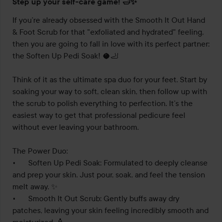
Step up your self-care game! 🛁✨
If you’re already obsessed with the Smooth It Out Hand 
& Foot Scrub for that "exfoliated and hydrated" feeling, 
then you are going to fall in love with its perfect partner: 
the Soften Up Pedi Soak! 🥥🦶

Think of it as the ultimate spa duo for your feet. Start by 
soaking your way to soft, clean skin, then follow up with 
the scrub to polish everything to perfection. It’s the 
easiest way to get that professional pedicure feel 
without ever leaving your bathroom.

The Power Duo:

•	Soften Up Pedi Soak: Formulated to deeply cleanse 
and prep your skin. Just pour, soak, and feel the tension 
melt away. ✨

•	Smooth It Out Scrub: Gently buffs away dry 
patches, leaving your skin feeling incredibly smooth and 