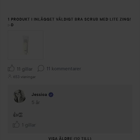
1 PRODUKT I INLÄGGET VÄLDIGT BRA SCRUB MED LITE ZING!
:-D
11 kommentarer
11 gillar
653 visningar
Jessica
5 år
Kommentaren lades 5 år
👍👏
1 gillar
VISA ÄLDRE (10 TILL)