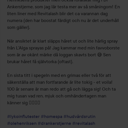
Ankerstjerne, som jag lär testa mer av så småningom! En 
liten liner med Revitalash blir det ca varannan dag 
numera (den har boostat färdigt och nu är det underhåll 
som gäller).

När ansiktet är klart släpps håret ut och lite härlig spray 
från L'Alga sprayas på! Jag kammar med min favvoborste 
som är av okänt märke då loggan skavts bort 😅 Sen 
brukar håret få självtorka (oftast).

En sista titt i spegeln med en grimas eller två för att 
säkerställa att man fortfarande är lite tokig - et voila! 
100 år senare är man redo att gå och lägga sig! Och ta 
mig tusan vad ren, mjuk och omhändertagen man 
känner sig 👌🏻😄🥰

#lykoinflutester
#homespa
#hudvårdsrutin
#olehenriksen
#drankerstjerne
#revitalash