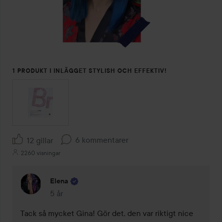
1 PRODUKT I INLÄGGET STYLISH OCH EFFEKTIV!
6 kommentarer
12 gillar
2260 visningar
Elena
5 år
Kommentaren lades 5 år
Tack så mycket Gina! Gör det, den var riktigt nice 