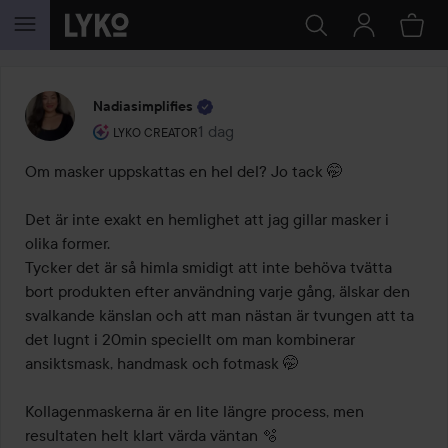
HOPPA TILL INNEHÅLLET
Nadiasimplifies
Användarens roll: Lyko Creator.
1 dag
Inlägget skapades 1 dag
LYKO CREATOR
Om masker uppskattas en hel del? Jo tack 🤭

Det är inte exakt en hemlighet att jag gillar masker i 
olika former. 

Tycker det är så himla smidigt att inte behöva tvätta 
bort produkten efter användning varje gång, älskar den 
svalkande känslan och att man nästan är tvungen att ta 
det lugnt i 20min speciellt om man kombinerar 
ansiktsmask, handmask och fotmask 🤭

Kollagenmaskerna är en lite längre process, men 
resultaten helt klart värda väntan 🫧
