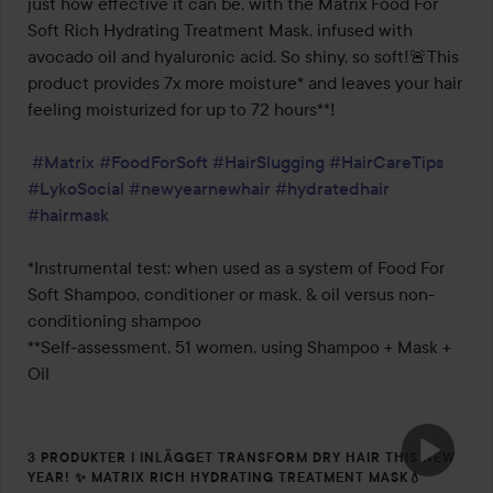
just how effective it can be, with the Matrix Food For 
Soft Rich Hydrating Treatment Mask, infused with 
avocado oil and hyaluronic acid. So shiny, so soft!🚨This 
product provides 7x more moisture* and leaves your hair 
feeling moisturized for up to 72 hours**!

#Matrix
#FoodForSoft
#HairSlugging
#HairCareTips
#LykoSocial
#newyearnewhair
#hydratedhair
#hairmask
*Instrumental test: when used as a system of Food For 
Soft Shampoo, conditioner or mask, & oil versus non-
conditioning shampoo

**Self-assessment, 51 women, using Shampoo + Mask + 
Oil
3 PRODUKTER I INLÄGGET TRANSFORM DRY HAIR THIS NEW
YEAR! ✨ MATRIX RICH HYDRATING TREATMENT MASK💧