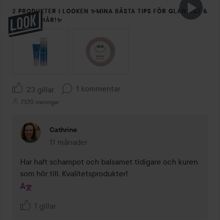
2 PRODUKTER I LOOKEN ✨MINA BÄSTA TIPS FÖR GLANSIGT &
FYLLIGT HÅR!✨
HOPPA ÖVER SEKTIONEN
1 kommentar
23 gillar
7370 visningar
Cathrine
11 månader
Kommentaren lades 11 månader
Har haft schampot och balsamet tidigare och kuren 
som hör till. Kvalitetsprodukter!
1 gillar