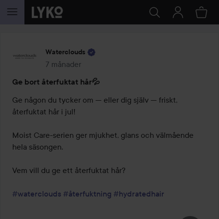
HOPPA TILL INNEHÅLLET
Waterclouds
7 månader
Inlägget skapades 7 månader
Ge bort återfuktat hår💦
Ge någon du tycker om — eller dig själv — friskt, 
återfuktat hår i jul!

Moist Care-serien ger mjukhet, glans och välmående 
hela säsongen.

Vem vill du ge ett återfuktat hår?

#waterclouds
#återfuktning
#hydratedhair