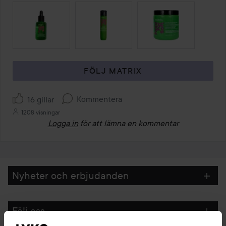
HOPPA ÖVER SEKTIONEN
FÖLJ MATRIX
Kommentera
16 gillar
1208 visningar
Logga in
för att lämna en kommentar
Nyheter och erbjudanden
Följ oss