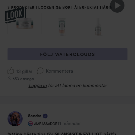
3 PRODUKTER I LOOKEN GE BORT ÅTERFUKTAT HÅR💦
HOPPA ÖVER SEKTIONEN
FÖLJ WATERCLOUDS
Kommentera
13 gillar
653 visningar
Logga in
för att lämna en kommentar
Sandra
Användarens roll: Ambassador.
11 månader
Inlägget skapades 11 månader
AMBASSADOR
✨Mina bästa tips för GLANSIGT & FYLLIGT hår!✨