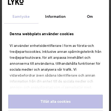
Kundservice
Samtycke
Information
Om
Information
Denna webbplats använder cookies
Du kanske också gillar
Vi använder enhetsidentifierare i form av första-och
tredjepartscookies, inklusive annan spårningsteknik från
tredjepartsutövare, för att anpassa innehållet och
annonserna till användarna, tillhandahålla funktioner för
sociala medier och analysera vår trafik. Vi
vidarebefordrar även sådana identifierare och annan
information från din enhet till de sociala medier och
annons- och analysföretag som vi samarbetar med.
Dessa kan i sin tur kombinera informationen med annan
information som du har tillhandahållit eller som de har
Tillåt alla cookies
samlat in när du har använt deras tjänster. Du godkänner