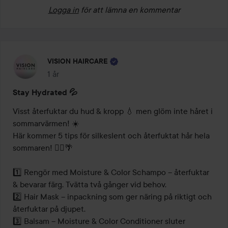
Logga in
för att lämna en kommentar
VISION HAIRCARE
1 år
Inlägget skapades 1 år
Stay Hydrated 💦
Visst återfuktar du hud & kropp 💧 men glöm inte håret i 
sommarvärmen! ☀️

Här kommer 5 tips för silkeslent och återfuktat hår hela 
sommaren! 💁‍♀️🌴

1️⃣ Rengör med Moisture & Color Schampo – återfuktar 
& bevarar färg. Tvätta två gånger vid behov.

2️⃣ Hair Mask – inpackning som ger näring på riktigt och 
återfuktar på djupet.

3️⃣ Balsam – Moisture & Color Conditioner sluter 