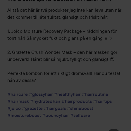
Alltså det här är två produkter jag inte kan leva utan när 
det kommer till återfuktat, glansigt och friskt hår:

1. Joico Moisture Recovery Package – räddningen för 
torrt hår! Så mycket fukt och glans på en gång 💧✨

2. Grazette Crush Wonder Mask – den här masken gör 
underverk! Håret blir så mjukt, fylligt och glansigt 😍

Perfekta kombon för ett riktigt drömsvall! Har du testat 
nån av dessa?

#haircare
#glossyhair
#healthyhair
#hairroutine
#hairmask
#hydratedhair
#hairproducts
#hairtips
#joico
#grazette
#hairgoals
#shineboost
#moistureboost
#bouncyhair
#selfcare