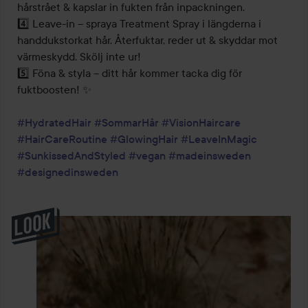
hårstrået & kapslar in fukten från inpackningen.

4️⃣ Leave-in – spraya Treatment Spray i längderna i 
handdukstorkat hår. Återfuktar, reder ut & skyddar mot 
värmeskydd. Skölj inte ur!

5️⃣ Föna & styla – ditt hår kommer tacka dig för 
fuktboosten! ✨

#HydratedHair
#SommarHår
#VisionHaircare
#HairCareRoutine
#GlowingHair
#LeaveInMagic
#SunkissedAndStyled
#vegan
#madeinsweden
#designedinsweden