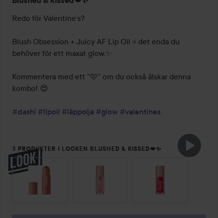
Blushed & Kissed💋✨
Redo för Valentine’s?

Blush Obsession + Juicy AF Lip Oil = det enda du 
behöver för ett maxat glow.✨

Kommentera med ett ”🩷” om du också älskar denna 
kombo! 😍

#dashl
#lipoil
#läppolja
#glow
#valentines
3 PRODUKTER I LOOKEN BLUSHED & KISSED💋✨
HOPPA ÖVER SEKTIONEN