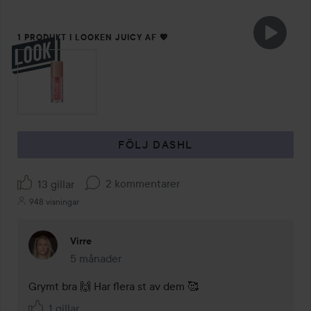
1 PRODUKT I LOOKEN JUICY AF 💖
FÖLJ DASHL
2 kommentarer
13 gillar
948 visningar
Virre
5 månader
Kommentaren lades 5 månader
Grymt bra 🙌 Har flera st av dem 🥰
1 gillar