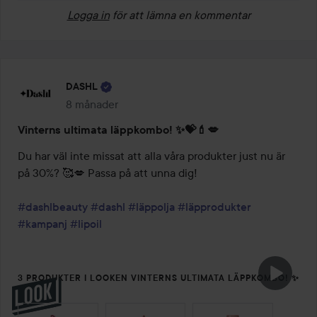
Logga in
för att lämna en kommentar
DASHL
8 månader
Inlägget skapades 8 månader
Vinterns ultimata läppkombo! ✨💝💄💋
Du har väl inte missat att alla våra produkter just nu är 
på 30%? 🥰💋 Passa på att unna dig! 

#dashlbeauty
#dashl
#läppolja
#läpprodukter
#kampanj
#lipoil
3 PRODUKTER I LOOKEN VINTERNS ULTIMATA LÄPPKOMBO! ✨
💝💄💋