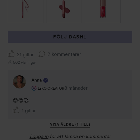
HOPPA ÖVER SEKTIONEN
FÖLJ DASHL
2 kommentarer
21 gillar
502 visningar
Anna
Användarens roll: Lyko Creator.
8 månader
Kommentaren lades 8 månader
LYKO CREATOR
😍😍🥰
1 gillar
VISA ÄLDRE (1 TILL)
Logga in
för att lämna en kommentar