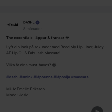
DASHL
8 månader
Inlägget skapades 8 månader
The essentials: läppar & fransar 💋
Lyft din look på sekunder med Read My Lip Liner, Juicy 
AF Lip Oil & Fabulash Mascara!

Vilka är dina must-haves? 😍

#dashl
#smink
#läppenna
#läppolja
#mascara
MUA: Emelie Eriksson

Model: Josie 