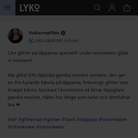
HOPPA TILL INNEHÅLLET
Nadiasimplifies
Användarens roll: Lyko Creator.
1 månad
Inlägget skapades 1 månad
LYKO CREATOR
Lite glitter på läpparna, speciellt under sommaren, gillar 
vi minsann! 

Har gillat Elfs läppolja ganska mycket senaste, den ger 
en lite kylande känsla på läpparna, finkornigt glitter som 
knappt känns, tjockare i konsistens så liknar läppglans 
ganska mycket, håller hur länge som helst och återfuktar 
bra 💋 

#elf
#glitterlips
#glitter
#lipoil
#läppolja
#lykomission
#lykoreview
#lykocreator