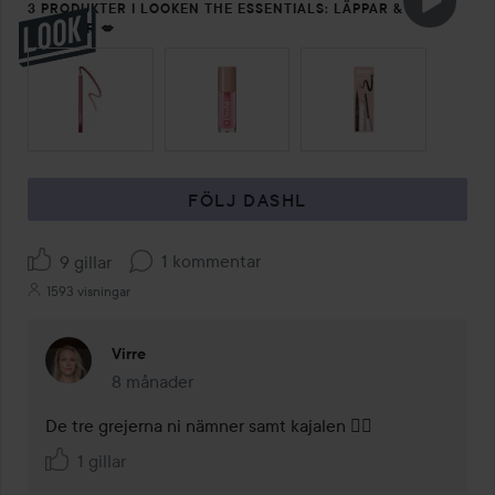
3 PRODUKTER I LOOKEN THE ESSENTIALS: LÄPPAR &
FRANSAR 💋
HOPPA ÖVER SEKTIONEN
FÖLJ DASHL
1 kommentar
9 gillar
1593 visningar
Virre
8 månader
Kommentaren lades 8 månader
De tre grejerna ni nämner samt kajalen 👌🏻
1 gillar