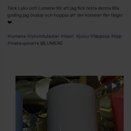
Tack Lyko och Lumene för att jag fick testa denna lilla 
goding jag önskar och hoppas att det kommer fler färger 
❤️.

#lumene
#lykoinfutester
#lipoil
#juicy
#läppolja
#lipp
#makeupmarre
 @LUMENE 
