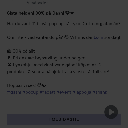
6 månader
Inlägget skapades 6 månader
Sista helgen! 30% på Dashl 🩷💋
Har du varit förbi vår pop-up på Lyko Drottninggatan än?

Om inte - vad väntar du på? 😍 Vi finns där 
t.o.m
 söndag!

🛍️ 30% på allt

🤎 Fri enklare brynstyling under helgen

🎡 Lyckohjul med vinst varje gång! Köp minst 2 
produkter & snurra på hjulet, alla vinster är full size!

#dashl
#popup
#rabatt
#event
#läppolja
#smink
FÖLJ DASHL