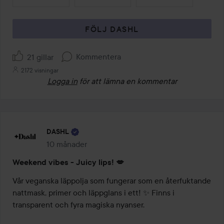
FÖLJ DASHL
Kommentera
21 gillar
2172 visningar
Logga in
för att lämna en kommentar
DASHL
10 månader
Inlägget skapades 10 månader
Weekend vibes - Juicy lips! 💋
Vår veganska läppolja som fungerar som en återfuktande 
nattmask, primer och läppglans i ett! ✨ Finns i 
transparent och fyra magiska nyanser.
