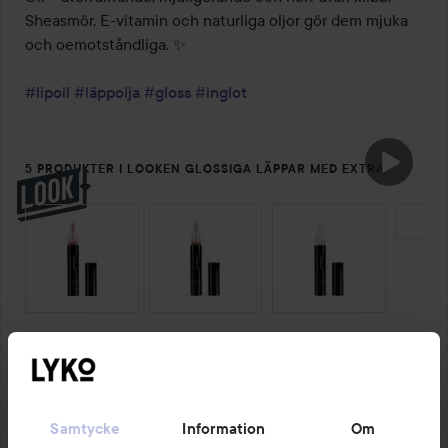
Shea­smör, E-vitamin och naturliga oljor gör dem mjuka 
och oemotståndliga. ✨

#lipoil
#läppolja
#gloss
#inglot
5 PRODUKTER I LOOKEN GLOSSIGA LÄPPAR MED EXTRA
KÄRLEK 💋
HOPPA ÖVER SEKTIONEN
FÖLJ INGLOT
Kommentera
11 gillar
Samtycke
Information
Om
1330 visningar