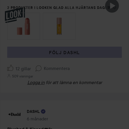
2 PRODUKTER I LOOKEN GLAD ALLA HJÄRTANS DAG! 💌 💘
HOPPA ÖVER SEKTIONEN
FÖLJ DASHL
Kommentera
12 gillar
509 visningar
Logga in
för att lämna en kommentar
DASHL
6 månader
Inlägget skapades 6 månader