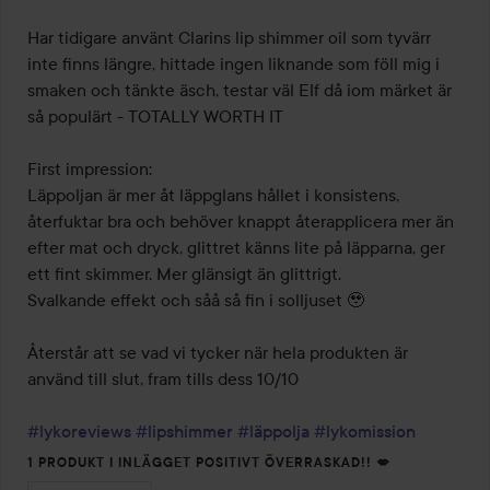
Har tidigare använt Clarins lip shimmer oil som tyvärr 
inte finns längre, hittade ingen liknande som föll mig i 
smaken och tänkte äsch, testar väl Elf då iom märket är 
så populärt - TOTALLY WORTH IT 

First impression: 

Läppoljan är mer åt läppglans hållet i konsistens, 
återfuktar bra och behöver knappt återapplicera mer än 
efter mat och dryck, glittret känns lite på läpparna, ger 
ett fint skimmer. Mer glänsigt än glittrigt. 

Svalkande effekt och såå så fin i solljuset 🥹

Återstår att se vad vi tycker när hela produkten är 
använd till slut, fram tills dess 10/10 

#lykoreviews
#lipshimmer
#läppolja
#lykomission
1 PRODUKT I INLÄGGET POSITIVT ÖVERRASKAD!! 💋