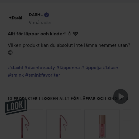
DASHL
9 månader
Inlägget skapades 9 månader
Allt för läppar och kinder! 💄 🩷
Vilken produkt kan du absolut inte lämna hemmet utan? 
😍

#dashl
#dashlbeauty
#läppenna
#läppolja
#blush
#smink
#sminkfavoriter
10 PRODUKTER I LOOKEN ALLT FÖR LÄPPAR OCH KINDER! 💄
🩷
HOPPA ÖVER SEKTIONEN