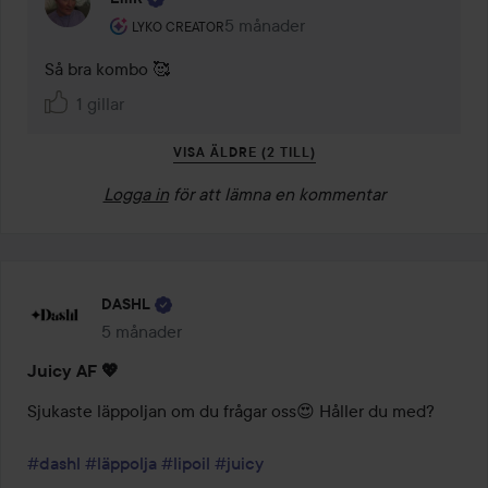
Användarens roll: Lyko Creator.
5 månader
Kommentaren lades 5 månader
LYKO CREATOR
Så bra kombo 🥰
1 gillar
VISA ÄLDRE (2 TILL)
Logga in
för att lämna en kommentar
DASHL
5 månader
Inlägget skapades 5 månader
Juicy AF 💖
Sjukaste läppoljan om du frågar oss😍 Håller du med?

#dashl
#läppolja
#lipoil
#juicy