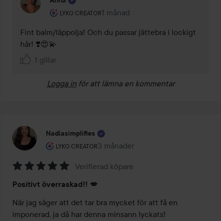
Anna
Användarens roll: Lyko Creator.
1 månad
Kommentaren lades 1 månad
LYKO CREATOR
Fint balm/läppolja! Och du passar jättebra i lockigt 
hår! ❣️😍💫
1 gillar
Logga in
för att lämna en kommentar
Nadiasimplifies
Användarens roll: Lyko Creator.
3 månader
Inlägget skapades 3 månader
LYKO CREATOR
Verifierad köpare
Betyg:
Positivt överraskad!! 💋
5
av
När jag säger att det tar bra mycket för att få en 
5
imponerad, ja då har denna minsann lyckats! 
