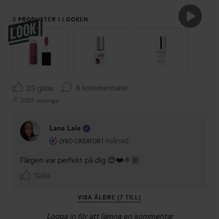
3 PRODUKTER I LOOKEN
HOPPA ÖVER SEKTIONEN
8 kommentarer
23 gillar
2305 visningar
Lana Lale
Användarens roll: Lyko Creator.
1 månad
Kommentaren lades 1 månad
LYKO CREATOR
Färgen var perfekt på dig 😍❤️🤌🏼
Gilla
VISA ÄLDRE (7 TILL)
Logga in
för att lämna en kommentar