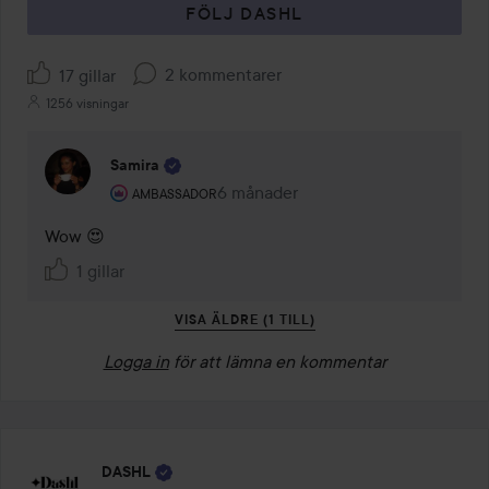
FÖLJ DASHL
2 kommentarer
17 gillar
1256 visningar
Samira
Användarens roll: Ambassador.
6 månader
Kommentaren lades 6 månader
AMBASSADOR
Wow 😍
1 gillar
VISA ÄLDRE (1 TILL)
Logga in
för att lämna en kommentar
DASHL