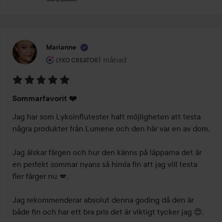
Marianne
Användarens roll: Lyko Creator.
1 månad
Inlägget skapades 1 månad
LYKO CREATOR
Betyg:
Sommarfavorit ❤️
5
av
Jag har som Lykoinflutester haft möjligheten att testa 
5
några produkter från Lumene och den här var en av dom.

Jag älskar färgen och hur den känns på läpparna det är 
en perfekt sommar nyans så himla fin att jag vill testa 
fler färger nu 💋.

Jag rekommenderar absolut denna goding då den är 
både fin och har ett bra pris det är viktigt tycker jag 😍.
