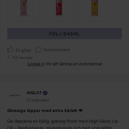
FÖLJ DASHL
Kommentera
13 gillar
763 visningar
Logga in
för att lämna en kommentar
INGLOT
11 månader
Inlägget skapades 11 månader
Glossiga läppar med extra kärlek 💋
Ge läpparna en fyllig, glansig finish med High Gloss Lip 
Oil – återfuktande, mjukgörande och helt utan klibb. 