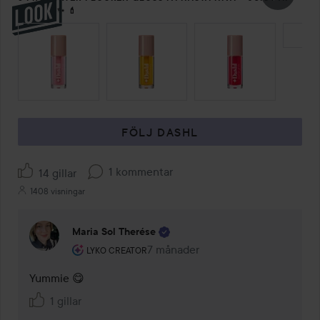
LIP OIL! ✨ 💄
HOPPA ÖVER SEKTIONEN
FÖLJ DASHL
1 kommentar
14 gillar
1408 visningar
Maria Sol Therése
Användarens roll: Lyko Creator.
7 månader
Kommentaren lades 7 månader
LYKO CREATOR
Yummie 😋
1 gillar