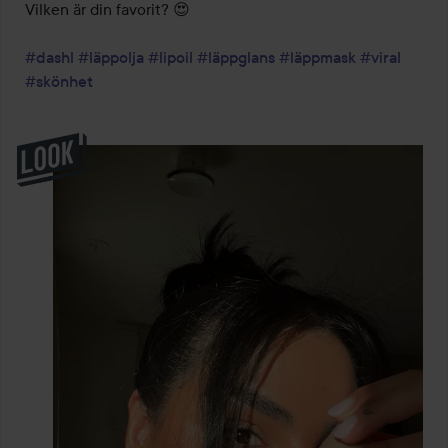
Vilken är din favorit? 😍

#dashl
#läppolja
#lipoil
#läppglans
#läppmask
#viral
#skönhet