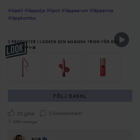
#dashl
#läppolja
#lipoil
#läppserum
#läppenna
#läppkombo
3 PRODUKTER I LOOKEN DEN MAGISKA TRION FÖR DINA
LÄPPAR 💋✨🎀
HOPPA ÖVER SEKTIONEN
FÖLJ DASHL
3 kommentarer
20 gillar
1084 visningar
ElliR