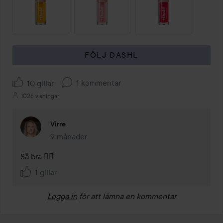
FÖLJ DASHL
1 kommentar
10 gillar
1026 visningar
Virre
9 månader
Kommentaren lades 9 månader
Så bra 👌🏻
1 gillar
Logga in
för att lämna en kommentar