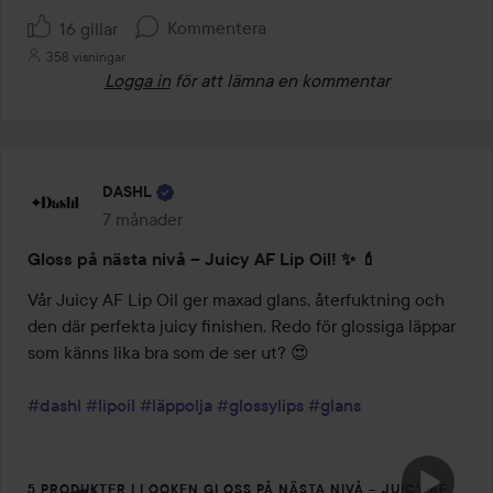
Kommentera
16 gillar
358 visningar
Logga in
för att lämna en kommentar
DASHL
7 månader
Inlägget skapades 7 månader
Gloss på nästa nivå – Juicy AF Lip Oil! ✨ 💄
Vår Juicy AF Lip Oil ger maxad glans, återfuktning och 
den där perfekta juicy finishen. Redo för glossiga läppar 
som känns lika bra som de ser ut? 😍

#dashl
#lipoil
#läppolja
#glossylips
#glans
5 PRODUKTER I LOOKEN GLOSS PÅ NÄSTA NIVÅ – JUICY AF