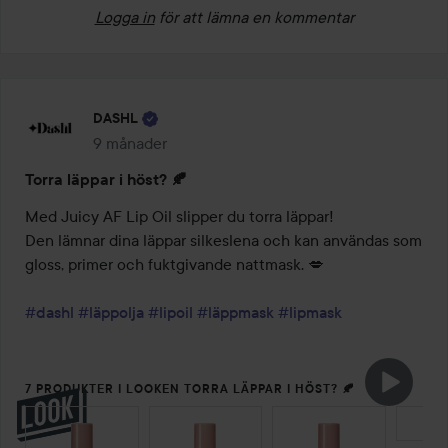
Logga in
för att lämna en kommentar
DASHL
9 månader
Inlägget skapades 9 månader
Torra läppar i höst? 🍂
Med Juicy AF Lip Oil slipper du torra läppar! 

Den lämnar dina läppar silkeslena och kan användas som 
gloss, primer och fuktgivande nattmask. 💋

#dashl
#läppolja
#lipoil
#läppmask
#lipmask
7 PRODUKTER I LOOKEN TORRA LÄPPAR I HÖST? 🍂
HOPPA ÖVER SEKTIONEN