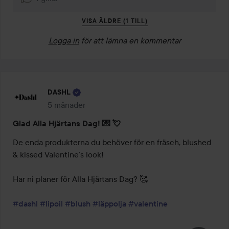
VISA ÄLDRE (1 TILL)
Logga in
för att lämna en kommentar
DASHL
5 månader
Inlägget skapades 5 månader
Glad Alla Hjärtans Dag! 💌 💘
De enda produkterna du behöver för en fräsch, blushed 
& kissed Valentine’s look!

Har ni planer för Alla Hjärtans Dag? 🥰

#dashl
#lipoil
#blush
#läppolja
#valentine