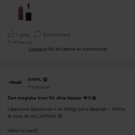
Kommentera
1 gillar
417 visningar
Logga in
för att lämna en kommentar
DASHL
5 månader
Inlägget skapades 5 månader
Den magiska trion för dina läppar 💋✨🎀
Läppenna, läppserum + en riktigt juicy läppolja ✨ Detta 
är trion du VILLHÖVER 😍

Håller ni med?
