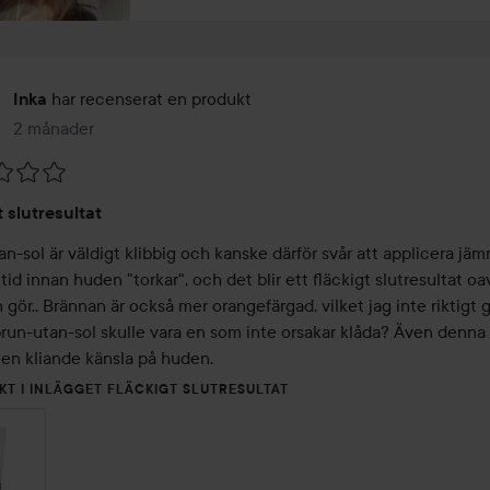
har recenserat en produkt
Inka
2 månader
Inlägget skapades 2 månader
t slutresultat
n-sol är väldigt klibbig och kanske därför svår att applicera jämn
 tid innan huden "torkar", och det blir ett fläckigt slutresultat oav
gör.. Brännan är också mer orangefärgad, vilket jag inte riktigt gil
brun-utan-sol skulle vara en som inte orsakar klåda? Även denna 
 en kliande känsla på huden.
KT I INLÄGGET FLÄCKIGT SLUTRESULTAT