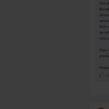
Om du
Bondi
skons
tanni
BUS-d
lyko.
Tips:
produ
Hoppa
G