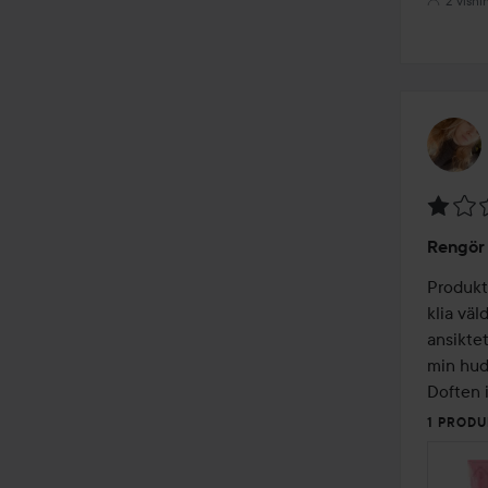
2 visni
Betyg:
Rengör 
1
av
Produkt
5
klia vä
ansiktet
min hud
Doften 
1 PRODU