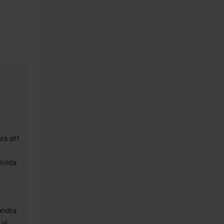
a att 
ilda 
ndra 
vi 