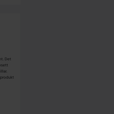
t. Det 
sett 
lar. 
produkt 