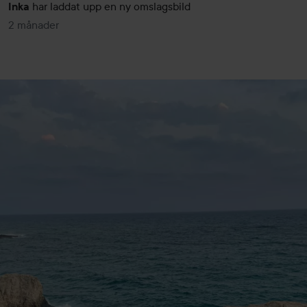
har laddat upp en ny omslagsbild
Inka
2 månader
Inlägget skapades 2 månader