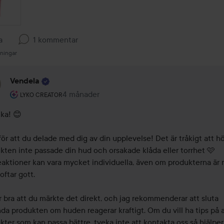
a
1 kommentar
sningar
Vendela
Användarens roll: Lyko Creator.
4 månader
Kommentaren lades 4 månader
LYKO CREATOR
ka! 😊

för att du delade med dig av din upplevelse! Det är tråkigt att hör
kten inte passade din hud och orsakade klåda eller torrhet 🩷 
aktioner kan vara mycket individuella, även om produkterna är m
ftar gott.

r bra att du märkte det direkt, och jag rekommenderar att sluta 
da produkten om huden reagerar kraftigt. Om du vill ha tips på a
kter som kan passa bättre, tveka inte att kontakta oss så hjälper 