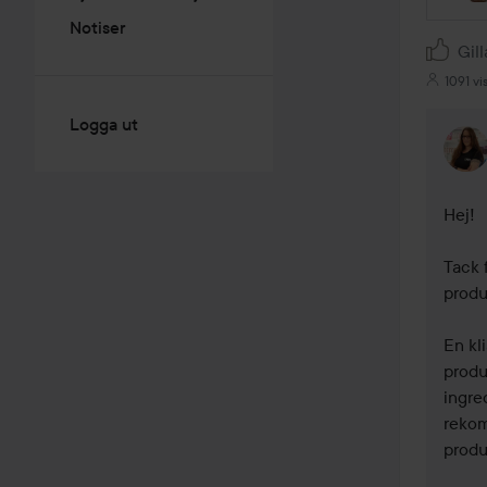
Notiser
Gill
1091 vi
Logga ut
Hej!

Tack 
produ
En kl
produk
ingre
rekom
produk