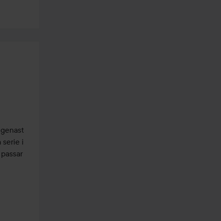
genast 
erie i 
passar 