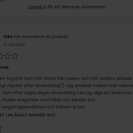
ngar
Logga in
för att lämna en kommentar
har recenserat en produkt
Inka
4 månader
Inlägget skapades 4 månader
inte
en tog inte bort mitt smink från huden och mitt ansikte började 
ldigt mycket efter användning🙄 Jag använde krämen från samma s
, men efter några dagars användning kan jag säga att dessa inte 
. Huden reagerade med klåda och kändes torr.

i rengöringsprodukten och krämen är bra.
KT I INLÄGGET RENGÖR INTE