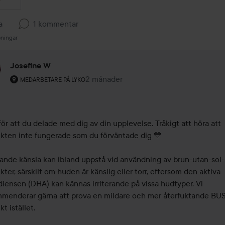
a
1 kommentar
sningar
Josefine W
Användarens roll: Medarbetare på Lyko.
2 månader
Kommentaren lades 2 månader
MEDARBETARE PÅ LYKO
för att du delade med dig av din upplevelse. Tråkigt att höra att 
kten inte fungerade som du förväntade dig 💛

iande känsla kan ibland uppstå vid användning av brun-utan-sol-
ter, särskilt om huden är känslig eller torr, eftersom den aktiva 
diensen (DHA) kan kännas irriterande på vissa hudtyper. Vi 
menderar gärna att prova en mildare och mer återfuktande BU
t istället.
