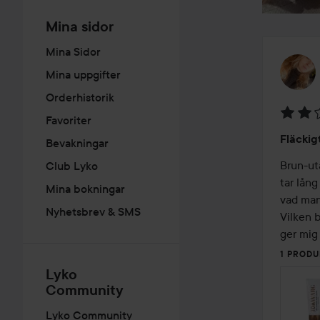
Mina sidor
Mina Sidor
Mina uppgifter
Orderhistorik
Favoriter
Betyg:
Fläckig
Bevakningar
2
av
Brun-uta
Club Lyko
5
tar lång
Mina bokningar
vad man 
Nyhetsbrev & SMS
Vilken 
ger mig
1 PRODU
Lyko
Community
Lyko Community