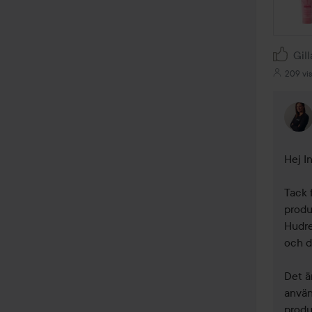
Gill
209 vi
Hej In
Tack 
produ
Hudre
och do
Det ä
använ
produ