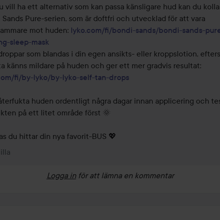
 vill ha ett alternativ som kan passa känsligare hud kan du kolla i
 Sands Pure-serien, som är doftfri och utvecklad för att vara 
ammare mot huden: 
lyko.com/fi/bondi-sands/bondi-sands-pure
ng-sleep-mask
roppar som blandas i din egen ansikts- eller kroppslotion, efter
de ofta känns mildare på huden och ger ett mer gradvis resultat: 
com/fi/by-lyko/by-lyko-self-tan-drops
 återfukta huden ordentligt några dagar innan applicering och tes
kten på ett litet område först 🌞

s du hittar din nya favorit-BUS 💖
illa
Logga in
för att lämna en kommentar