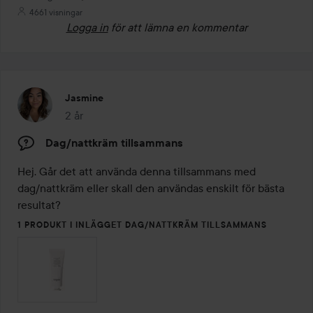
4661 visningar
Logga in
för att lämna en kommentar
Jasmine
2 år
Inlägget skapades 2 år
Dag/nattkräm tillsammans
Hej. Går det att använda denna tillsammans med 
dag/nattkräm eller skall den användas enskilt för bästa 
resultat? 
1 PRODUKT I INLÄGGET DAG/NATTKRÄM TILLSAMMANS