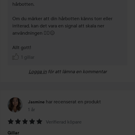
hårbotten.

Om du märker att din hårbotten känns torr eller 
irriterad, kan det vara en signal att skala ner 
användningen 💆‍♀️😊

Allt gott!
1 gillar
Logga in
för att lämna en kommentar
har recenserat en produkt
Jasmine
1 år
Inlägget skapades 1 år
Verifierad köpare
Betyg:
Gillar