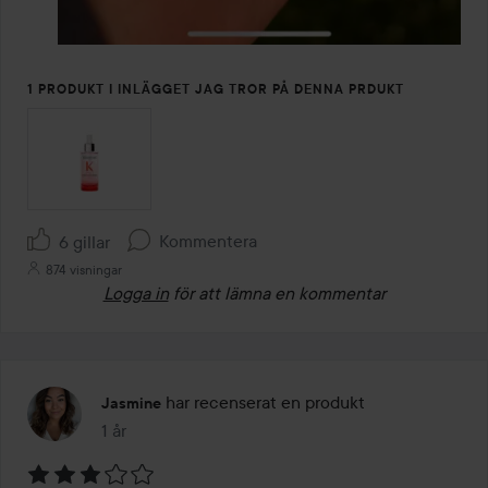
1 PRODUKT I INLÄGGET JAG TROR PÅ DENNA PRDUKT
Kommentera
6 gillar
874 visningar
Logga in
för att lämna en kommentar
har recenserat en produkt
Jasmine
1 år
Inlägget skapades 1 år