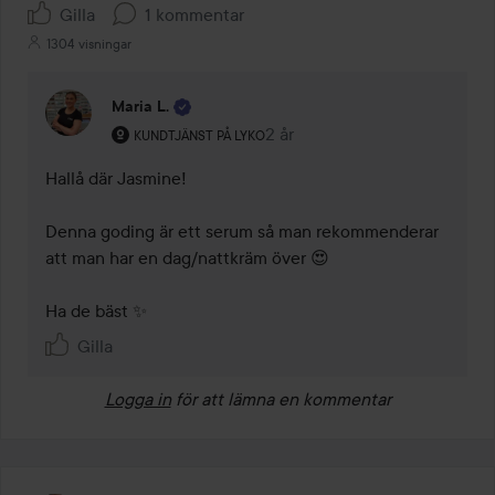
Gilla
1 kommentar
1304 visningar
Maria L.
Användarens roll: Kundtjänst på Lyko.
2 år
Kommentaren lades 2 år
KUNDTJÄNST PÅ LYKO
Hallå där Jasmine!

Denna goding är ett serum så man rekommenderar 
att man har en dag/nattkräm över 😍

Ha de bäst ✨
Gilla
Logga in
för att lämna en kommentar