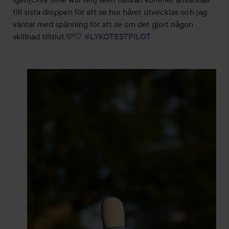
till sista droppen för att se hur håret utvecklas och jag 
väntar med spänning för att se om det gjort någon 
skillnad tillslut.🩷🤍 
#LYKOTESTPILOT