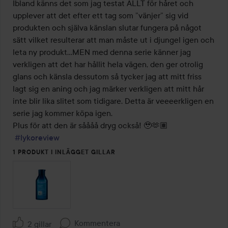
5
Ibland känns det som jag testat ALLT för håret och 
upplever att det efter ett tag som ”vänjer” sig vid 
produkten och själva känslan slutar fungera på något 
sätt vilket resulterar att man måste ut i djungel igen och 
leta ny produkt…MEN med denna serie känner jag 
verkligen att det har hållit hela vägen, den ger otrolig 
glans och känsla dessutom så tycker jag att mitt friss 
lagt sig en aning och jag märker verkligen att mitt hår 
inte blir lika slitet som tidigare. Detta är veeeerkligen en 
serie jag kommer köpa igen. 

Plus för att den är såååå dryg också! 🥹🫶🏽 

#lykoreview
1 PRODUKT I INLÄGGET GILLAR
Kommentera
2 gillar