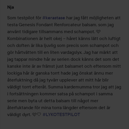
Betyg:
Nja
3
av
Som testpilot för 
#kerastase
 har jag fått möjligheten att 
5
testa Genesis Fondant Renforcateur balsam, som jag 
använt tidigare tillsammans med schampot. 🩷 
Kombinationen är helt okej – håret känns lätt och luftigt 
och doften är lika ljuvlig som precis som schampot och 
gör hårtvätten till en liten vardagslyx. Jag har märkt att 
jag tappar mindre hår av serien dock känns det som det 
kanske inte är av främst just balsamet och eftersom mitt 
lockiga hår är ganska torrt hade jag önskat ännu mer 
återfuktning då jag tyvärr upplever att mitt hår blir 
väldigt torrt efteråt. Summa kardemumma tror jag att jag 
i fortsättningen kommer satsa på schampot i samma 
serie men byta ut detta balsam till något mer 
återfuktande för mina torra längder eftersom det är 
väldigt dyrt. 🩷🤍 
#LYKOTESTPILOT