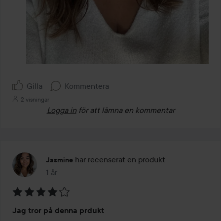
Gilla
Kommentera
2 visningar
Logga in
för att lämna en kommentar
har recenserat en produkt
Jasmine
1 år
Inlägget skapades 1 år
Betyg:
Jag tror på denna prdukt
4