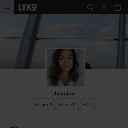
HOPPA TILL INNEHÅLLET
Jasmine
Följare
4
Följer
47
FÖLJ