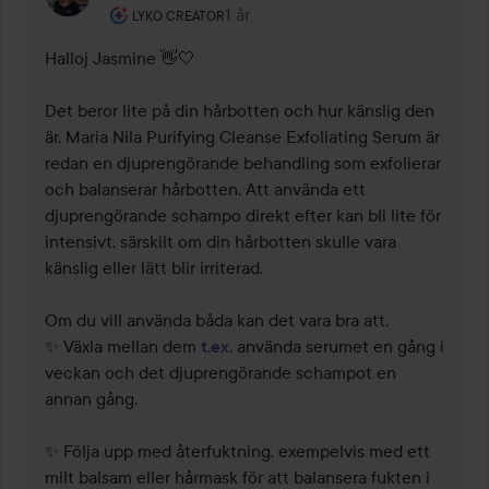
Användarens roll: Lyko Creator.
1 år
Kommentaren lades 1 år
LYKO CREATOR
Halloj Jasmine 👋🤍 

Det beror lite på din hårbotten och hur känslig den 
är. Maria Nila Purifying Cleanse Exfoliating Serum är 
redan en djuprengörande behandling som exfolierar 
och balanserar hårbotten. Att använda ett 
djuprengörande schampo direkt efter kan bli lite för 
intensivt, särskilt om din hårbotten skulle vara 
känslig eller lätt blir irriterad.

Om du vill använda båda kan det vara bra att,

✨ Växla mellan dem 
t.ex
. använda serumet en gång i 
veckan och det djuprengörande schampot en 
annan gång.

✨ Följa upp med återfuktning, exempelvis med ett 
milt balsam eller hårmask för att balansera fukten i 