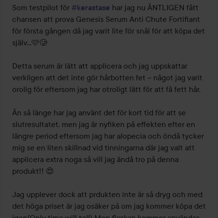
av
Som testpilot för 
#kerastase
 har jag nu ÄNTLIGEN fått 
5
chansen att prova Genesis Serum Anti Chute Fortifiant 
för första gången då jag varit lite för snål för att köpa det 
själv…🩷🥲

Detta serum är lätt att applicera och jag uppskattar 
verkligen att det inte gör hårbotten fet – något jag varit 
orolig för eftersom jag har otroligt lätt för att få fett hår. 

Än så länge har jag använt det för kort tid för att se 
slutresultatet, men jag är nyfiken på effekten efter en 
längre period eftersom jag har alopecia och öndå tycker 
mig se en liten skillnad vid tinningarna där jag valt att 
applicera extra noga så vill jag ändå tro på denna 
produkt!! 😍

Jag upplever dock att prdukten inte är så dryg och med 
det höga priset är jag osäker på om jag kommer köpa det 
igen(Only time will tell) Men flaskan kommer användas 