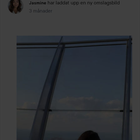
har laddat upp en ny omslagsbild
Jasmine
3 månader
Inlägget skapades 3 månader