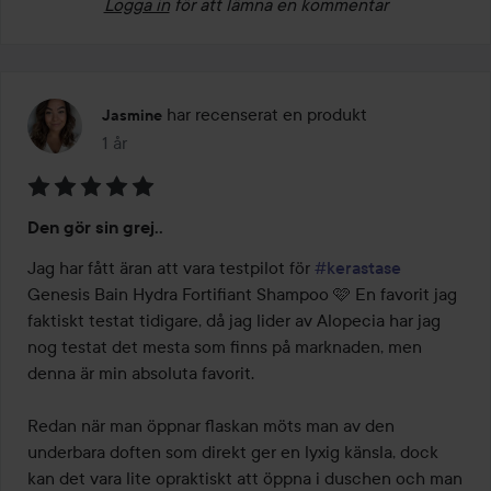
Logga in
för att lämna en kommentar
har recenserat en produkt
Jasmine
1 år
Inlägget skapades 1 år
Betyg:
Den gör sin grej..
5
av
Jag har fått äran att vara testpilot för 
#kerastase
5
Genesis Bain Hydra Fortifiant Shampoo 🩷 En favorit jag 
faktiskt testat tidigare, då jag lider av Alopecia har jag 
nog testat det mesta som finns på marknaden, men 
denna är min absoluta favorit. 

Redan när man öppnar flaskan möts man av den 
underbara doften som direkt ger en lyxig känsla, dock 
kan det vara lite opraktiskt att öppna i duschen och man 