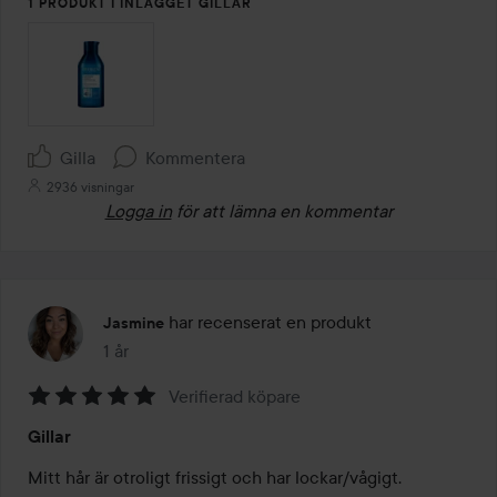
1 PRODUKT I INLÄGGET GILLAR
Gilla
Kommentera
2936 visningar
Logga in
för att lämna en kommentar
har recenserat en produkt
Jasmine
1 år
Inlägget skapades 1 år
Verifierad köpare
Betyg:
Gillar
5
av
Mitt hår är otroligt frissigt och har lockar/vågigt. 
