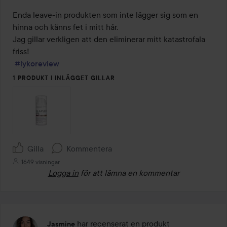
5
av
Enda leave-in produkten som inte lägger sig som en 
5
hinna och känns fet i mitt hår. 

Jag gillar verkligen att den eliminerar mitt katastrofala 
friss! 

#lykoreview
1 PRODUKT I INLÄGGET GILLAR
Gilla
Kommentera
1649 visningar
Logga in
för att lämna en kommentar
har recenserat en produkt
Jasmine