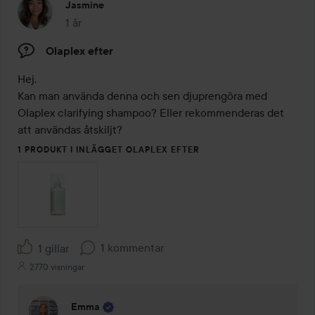
Jasmine
1 år
Inlägget skapades 1 år
Olaplex efter
Hej. 

Kan man använda denna och sen djuprengöra med 
Olaplex clarifying shampoo? Eller rekommenderas det 
att användas åtskiljt? 
1 PRODUKT I INLÄGGET OLAPLEX EFTER
1 kommentar
1 gillar
2770 visningar
Emma