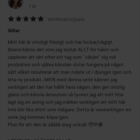
1 år
Inlägget skapades 1 år
Verifierad köpare
Betyg:
Gillar
5
av
Mitt hår är otroligt frissigt och har lockar/vågigt. 

5
Ibland känns det som jag testat ALLT för håret och 
upplever att det efter ett tag som ”vänjer” sig vid 
produkten och själva känslan slutar fungera på något 
sätt vilket resulterar att man måste ut i djungel igen och 
leta ny produkt…MEN med denna serie känner jag 
verkligen att det har hållit hela vägen, den ger otrolig 
glans och känsla dessutom så tycker jag att mitt friss 
lagt sig en aning och jag märker verkligen att mitt hår 
inte blir lika slitet som tidigare. Detta är veeeerkligen en 
serie jag kommer köpa igen. 

Plus för att den är såååå dryg också! 🥹🫶🏽 
