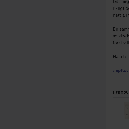
fått fä
rikligt
hatt!). 
En samm
solskyd
först vi
Har du 
#spfte
1 PRODU