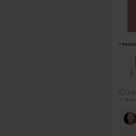
7 PRODU
HOPPA
3 gi
34 visn