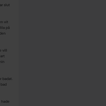
 slut 
 vit 
ila på 
den 
vill 
rt 
in 
 badat. 
 bad 
 hade 