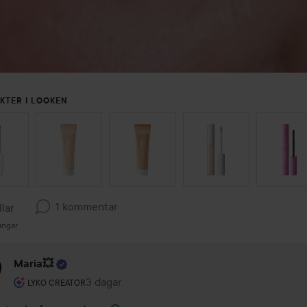
KTER I LOOKEN
 ÖVER SEKTIONEN
1 kommentar
llar
ingar
Maria💥
Användarens roll: Lyko Creator.
3 dagar
Kommentaren lades 3 dagar
LYKO CREATOR