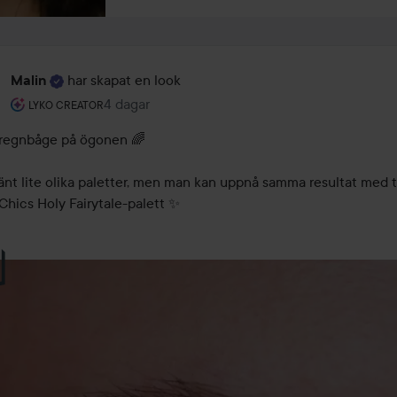
har skapat en look
Malin
Användarens roll: Lyko Creator.
4 dagar
Inlägget skapades 4 dagar
LYKO CREATOR
 regnbåge på ögonen 🌈 

nt lite olika paletter, men man kan uppnå samma resultat med t. 
Chics Holy Fairytale-palett ✨