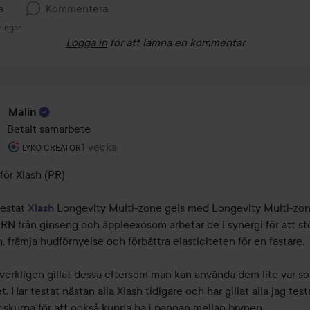
a
Kommentera
ningar
Logga in
för att lämna en kommentar
Malin
Betalt samarbete
Användarens roll: Lyko Creator.
1 vecka
Inlägget skapades 1 vecka
LYKO CREATOR
ör Xlash (PR)

estat 
Xlash
 Longevity Multi-zone gels med Longevity Multi-zon
N från ginseng och äppleexosom arbetar de i synergi för att stö
, främja hudförnyelse och förbättra elasticiteten för en fastare.

 verkligen gillat dessa eftersom man kan använda dem lite var so
et. Har testat nästan alla Xlash tidigare och har gillat alla jag test
 skurna för att också kunna ha i pannan mellan brynen, 