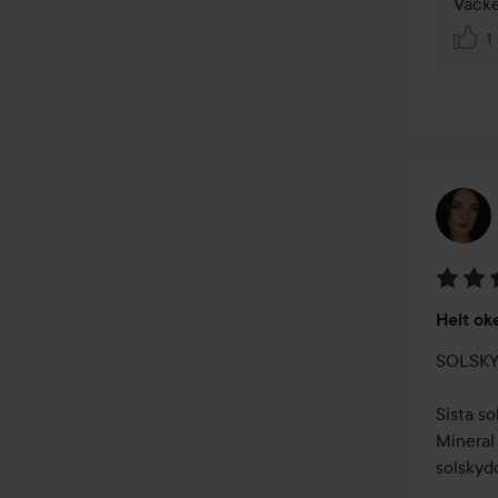
Vacke
1 
Betyg:
Helt ok
3
av
SOLSKY
5
Sista so
Mineral
solskydd