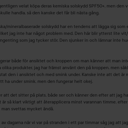
entligen velat köpa deras kemiska solskydd SPF50+, men den var
skulle handla, så den kanske det får bli nästa gång.

ska/mineralbaserade solskydd har en tendens att lägga sig som en
ilket jag inte har något problem med. Den här blir ytterst lite vit/l
ingenting som jag tycker stör. Den sjunker in och lämnar inte hu
gerar både för ansiktet och kroppen om man känner att man inte 
olika produkter, jag har främst använt den på kroppen, men såkla
tat den i ansiktet och med smink under. Kanske inte att det är m
att ha under smink, men den fungerar helt okej.

 att det sitter på plats, både ser och känner den efter att jag har
är så klart viktigt att återapplicera minst varannan timme, efter
m man svettas mycket ändå.

 av dagarna när vi var på stranden i ett par timmar såg jag att jag