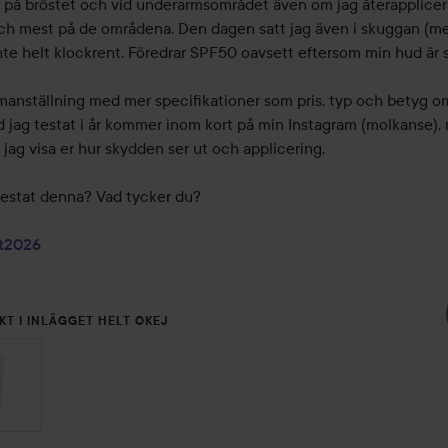
rg på bröstet och vid underarmsområdet även om jag återapplicera
 och mest på de områdena. Den dagen satt jag även i skuggan (me
Inte helt klockrent. Föredrar SPF50 oavsett eftersom min hud är så
anställning med mer specifikationer som pris, typ och betyg om 
d jag testat i år kommer inom kort på min Instagram (molkanse), 
ll jag visa er hur skydden ser ut och applicering.

testat denna? Vad tycker du?

st2026
KT I INLÄGGET HELT OKEJ