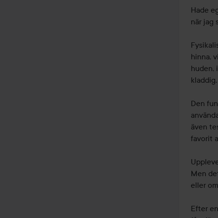
Hade eg
när jag 
Fysikali
hinna, v
huden, 
kladdig.

Den fun
använda 
även tes
favorit 
Upplever
Men det 
eller o
Efter en