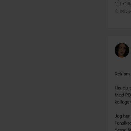
Gill
195 vis
Reklam f
Har du t
Med PDR
kollagen
Jag har
i ansikt
dessa är