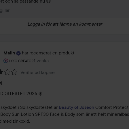
rt och så passande nu 😍
gillar
Logga in
för att lämna en kommentar
har recenserat en produkt
Malin
Användarens roll: Lyko Creator.
1 vecka
Inlägget skapades 1 vecka
LYKO CREATOR
Verifierad köpare
ej
DDSTESTET 2026 ☀️

lskyddet i Solskyddstestet är 
Beauty of Joseon
 Comfort Protecti
 Body Sun Lotion SPF30 Face & Body som är ett helt mineralbase
 med zinkoxid.
