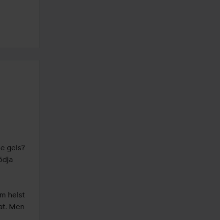
e gels? 
dja 
m helst 
at. Men 