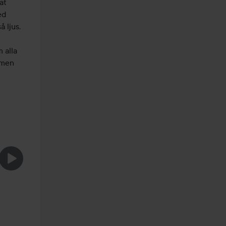
t 
d 
 ljus.

alla 
men 