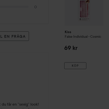
0
Kiss
LL EN FRÅGA
False Individual - Cosmic
69 kr
KÖP
du får en ”sexig” look! 
