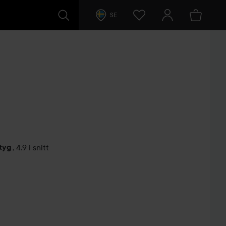
SE
tyg
,
4.9 i snitt
arer