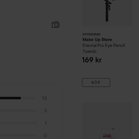
SPONSRAD
Make Up Store
Eternal Pro Eye Pencil
Tuxedo
169 kr
KÖP
13
Kiss
False Individual - Cos
3
1
0