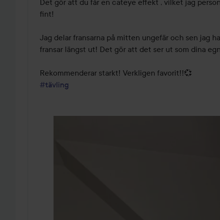
5
Det gör att du får en cateye effekt , vilket jag person
fint!

Jag delar fransarna på mitten ungefär och sen jag ha
fransar längst ut! Det gör att det ser ut som dina egna
#tävling