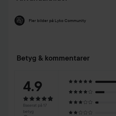
Fler bilder på Lyko Community
Betyg & kommentarer
Betyg:
4.9
4.9
Baserat
Baserat på 17
betyg