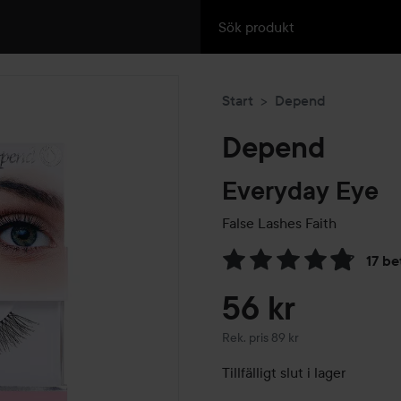
Start
Depend
Depend
Everyday Eye
False Lashes
Faith
17 be
Hoppa till Betyg & komment
56 kr
Rekommenderat pris 89 kr
Rek. pris 89 kr
Tillfälligt slut i lager