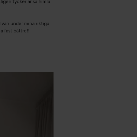
ligen tycker är så himla 
lvan under mina riktiga 
 fast bättre!!
