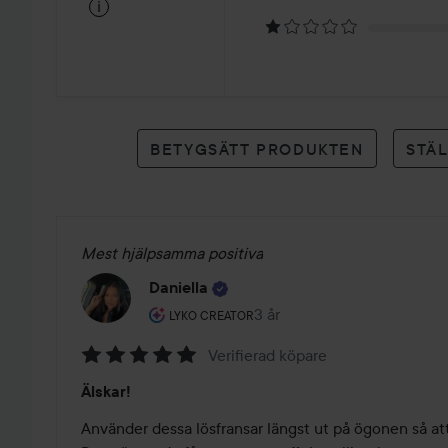
på
i
17
betyg
BETYGSÄTT PRODUKTEN
STÄ
Mest hjälpsamma positiva
Daniella
Användarens roll: Lyko Creator.
3 år
Inlägget skapades 3 år
LYKO CREATOR
Verifierad köpare
Betyg:
Älskar!
5
av
Använder dessa lösfransar längst ut på ögonen så att 