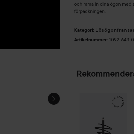
och rama in dina ögon med at
förpackningen.
Lösögonfransa
Kategori
:
1092-643-
Artikelnummer
:
Rekommendera
BUDGET
WINTER
MAKE UP
WONDER
LOOOK!!
🩵✨️🧪
Make Up Store
Et
SPONSRAD