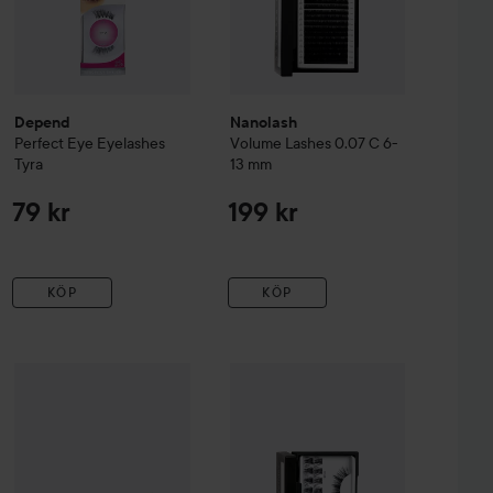
Depend
Nanolash
Perfect Eye
Eyelashes
Volume Lashes
0.07 C 6-
Tyra
13 mm
79 kr
199 kr
KÖP
KÖP
mic
Kiss
Falscara Wisps Multipack
Nanolash
Natural
DIY Eyelash Extensions
H
69 kr
149 kr