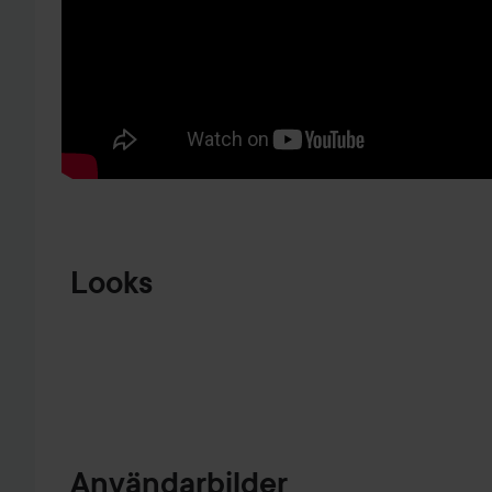
HOPPA TILL PRODUKTINFORMATION
Looks
MAKE UP
💙🩶💙
RUTIN!!
💚💛
HOPPA ÖVER SEKTIONEN
Användarbilder