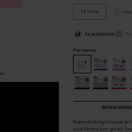
Mat
BEVAKA
Se prishistorik
Fi
Fler nyanser
der
BESKRIVNING
Depends lösögonfransar är ha
mjuk fästyta som gör att fra