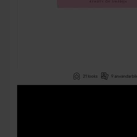
21 looks
9 användarbil