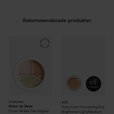
Rekommenderade produkter
Make Up Store
Cover All Mix
e.l.f.
Putty Color-Correcting E
The Original
179 kr
SPONSRAD
e.l.f.
SPONSRAD
Make Up Store
Putty Color-Correcting Eye
Cover All Mix
The Original
Brightener
Light/Medium