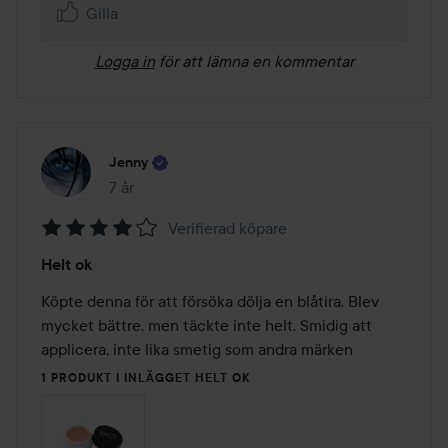
Gilla
Logga in
för att lämna en kommentar
Jenny
7 år
Inlägget skapades 7 år
Verifierad köpare
Betyg:
Helt ok
4
av
Köpte denna för att försöka dölja en blåtira. Blev 
5
mycket bättre, men täckte inte helt. Smidig att 
applicera, inte lika smetig som andra märken
1 PRODUKT I INLÄGGET HELT OK