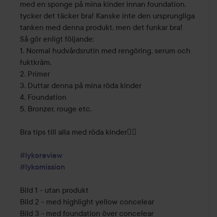
med en sponge på mina kinder innan foundation, 
tycker det täcker bra! Kanske inte den ursprungliga 
tanken med denna produkt, men det funkar bra!

Så gör enligt följande:

1. Normal hudvårdsrutin med rengöring, serum och 
fuktkräm.

2. Primer

3. Duttar denna på mina röda kinder 

4. Foundation

5. Bronzer, rouge etc.

Bra tips till alla med röda kinder👌🏻

#lykoreview
#lykomission
Bild 1 - utan produkt 

Bild 2 - med highlight yellow concelear 

Bild 3 - med foundation över concelear 