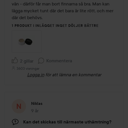
vän - därför får man bort finnarna så bra. Man kan 
lägga mycket tunt där det bara är lite rött, och mer 
där det behövs. 
1 PRODUKT I INLÄGGET INGET DÖLJER BÄTTRE
Kommentera
2 gillar
3603 visningar
Logga in
för att lämna en kommentar
Niklas
9 år
Inlägget skapades 9 år
Kan det skickas till närmaste uthämtning?