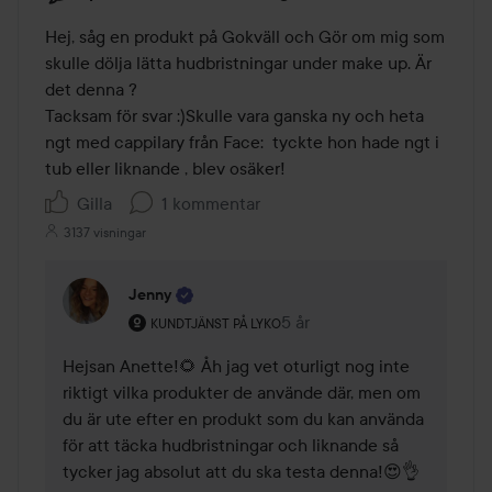
Hej, såg en produkt på Gokväll och Gör om mig som 
skulle dölja lätta hudbristningar under make up. Är 
det denna ? 

Tacksam för svar :)Skulle vara ganska ny och heta 
ngt med cappilary från Face:  tyckte hon hade ngt i 
tub eller liknande , blev osäker!
Gilla
1 kommentar
3137 visningar
Jenny
Användarens roll: Kundtjänst på Lyko.
5 år
Kommentaren lades 5 år
KUNDTJÄNST PÅ LYKO
Hejsan Anette!🌻 Åh jag vet oturligt nog inte 
riktigt vilka produkter de använde där, men om 
du är ute efter en produkt som du kan använda 
för att täcka hudbristningar och liknande så 
tycker jag absolut att du ska testa denna!😍👌