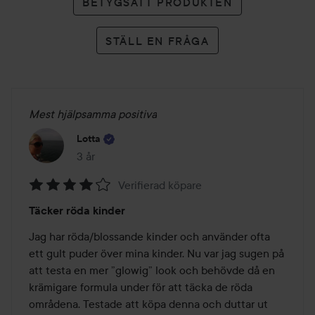
BETYGSÄTT PRODUKTEN
STÄLL EN FRÅGA
Mest hjälpsamma positiva
Lotta
3 år
Inlägget skapades 3 år
Verifierad köpare
Betyg:
Täcker röda kinder
4
av
Jag har röda/blossande kinder och använder ofta 
5
ett gult puder över mina kinder. Nu var jag sugen på 
att testa en mer ”glowig” look och behövde då en 
krämigare formula under för att täcka de röda 
områdena. Testade att köpa denna och duttar ut 