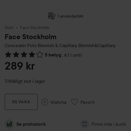
1 användarbild
Start
Face Stockholm
Face Stockholm
Concealer Pots Blemish & Capillary
Blemish&Capillary
5 betyg
,
4.1 i snitt
Hoppa till Betyg & kommentarer
289 kr
Tillfälligt slut i lager
Matcha
Favorit
BEVAKA
Se prishistorik
Finns inte i butik