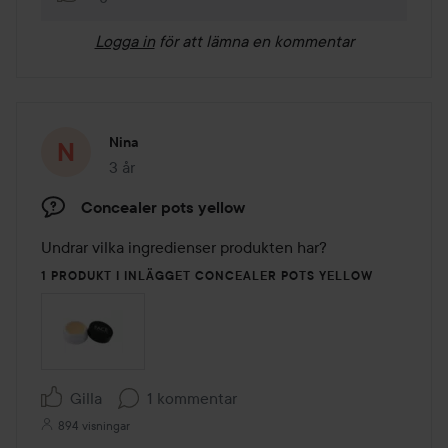
Logga in
för att lämna en kommentar
Nina
3 år
Inlägget skapades 3 år
Concealer pots yellow
Undrar vilka ingredienser produkten har? 
1 PRODUKT I INLÄGGET CONCEALER POTS YELLOW
Gilla
1 kommentar
894 visningar