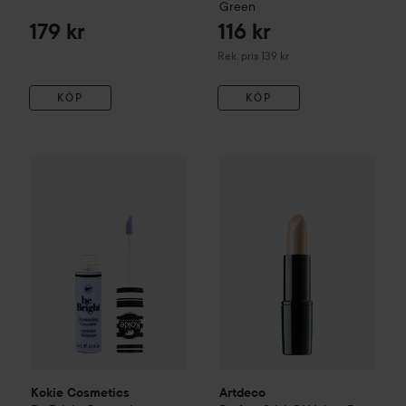
Green
179 kr
116 kr
Rekommenderat pris 139 kr
Rek. pris 139 kr
KÖP
KÖP
Kokie Cosmetics
Be Bright Concealer
Artdeco
Lavendar Color Corre
Perfect Stick
01 Velv
Kokie Cosmetics
Artdeco