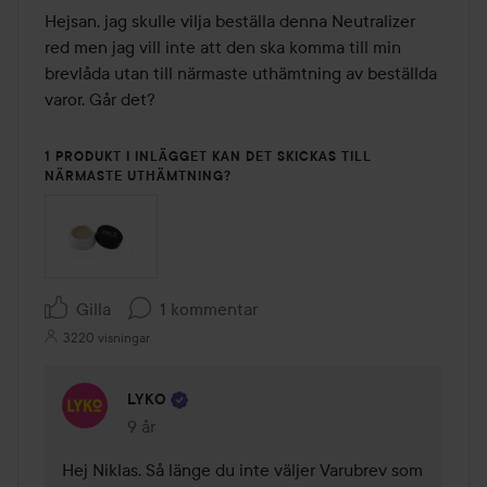
Hejsan, jag skulle vilja beställa denna Neutralizer 
red men jag vill inte att den ska komma till min 
brevlåda utan till närmaste uthämtning av beställda 
varor. Går det?

1 PRODUKT I INLÄGGET KAN DET SKICKAS TILL
NÄRMASTE UTHÄMTNING?
Gilla
1 kommentar
3220 visningar
LYKO
9 år
Kommentaren lades 9 år
Hej Niklas. Så länge du inte väljer Varubrev som 