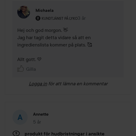
Michaela
Användarens roll: Kundtjänst på Lyko.
3 år
Kommentaren lades 3 år
KUNDTJÄNST PÅ LYKO
Hej och god morgon. 👋

Jag har tagit detta vidare så att en 
ingredienslista kommer på plats. 🥰

Allt gott. 💛
Gilla
Logga in
för att lämna en kommentar
Annette
5 år
Inlägget skapades 5 år
produkt för hudbristningar i ansikte