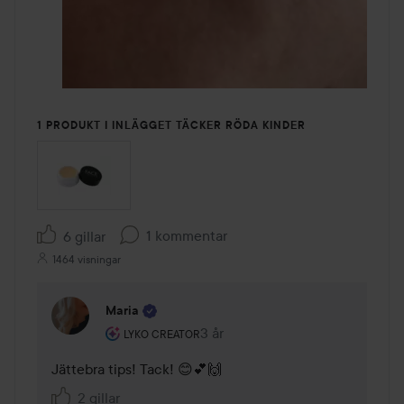
1 PRODUKT I INLÄGGET TÄCKER RÖDA KINDER
1 kommentar
6 gillar
1464 visningar
Maria
Användarens roll: Lyko Creator.
3 år
Kommentaren lades 3 år
LYKO CREATOR
Jättebra tips! Tack! 😊💕🙌
2 gillar