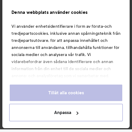
Information
Denna webbplats använder cookies
Du kanske också gillar
Vi använder enhetsidentifierare i form av första-och
tredjepartscookies, inklusive annan spårningsteknik från
tredjepartsutövare, för att anpassa innehållet och
annonserna till användarna, tillhandahålla funktioner för
sociala medier och analysera vår trafik. Vi
vidarebefordrar även sådana identifierare och annan
information från din enhet till de sociala medier och
annons- och analysföretag som vi samarbetar med.
Dessa kan i sin tur kombinera informationen med annan
information som du har tillhandahållit eller som de har
Tillåt alla cookies
samlat in när du har använt deras tjänster. Du godkänner
våra cookies vid fortsatt användande av vår webbplats.
Copyright 2026
För information om hur du kan ändra inställningarna för
Anpassa
E-handel av Avensia
cookies, se vår
Cookie Policy