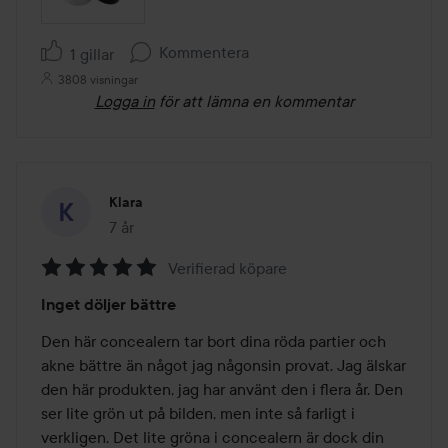
Kommentera
1 gillar
3808 visningar
Logga in
för att lämna en kommentar
Klara
7 år
Inlägget skapades 7 år
Verifierad köpare
Betyg:
Inget döljer bättre
5
av
Den här concealern tar bort dina röda partier och 
5
akne bättre än något jag någonsin provat. Jag älskar 
den här produkten, jag har använt den i flera år. Den 
ser lite grön ut på bilden, men inte så farligt i 
verkligen. Det lite gröna i concealern är dock din 