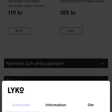
Be Bright Concealer
Perfect Stick
01 Velvet Rose
Lavendar Color Correct
119 kr
185 kr
KÖP
KÖP
Nyheter och erbjudanden
Följ oss
Kundservice
Samtycke
Information
Om