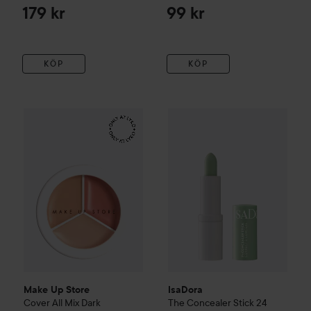
179 kr
99 kr
KÖP
KÖP
Make Up Store
Cover All Mix
Dark
179 kr
IsaDora
The Concealer Stick
2
Make Up Store
IsaDora
Cover All Mix
Dark
The Concealer Stick
24