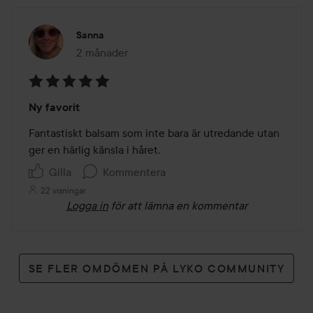
Sanna
2 månader
Inlägget skapades 2 månader
Betyg:
Ny favorit
5
av
Fantastiskt balsam som inte bara är utredande utan 
5
ger en härlig känsla i håret. 
Gilla
Kommentera
22 visningar
Logga in
för att lämna en kommentar
SE FLER OMDÖMEN PÅ LYKO COMMUNITY