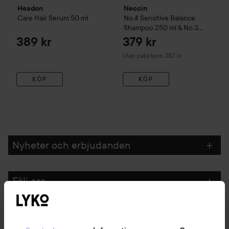
Headon
Neccin
Care Hair Serum
50 ml
No.4 Sensitive Balance
Shampoo 250 ml & No.3
Dandruff Protector
389 kr
379 kr
Conditioner 200 ml
Utan paketpris: 382 kr
KÖP
KÖP
Nyheter och erbjudanden
Följ oss
Kundservice