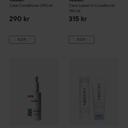
Headon
Headon
Care Conditoner
200 ml
Care Leave-In Conditoner
150 ml
290 kr
315 kr
KÖP
KÖP
Headon
Care Hair Serum
50 ml
389 kr
Neccin
No.4 Sensitive Balanc