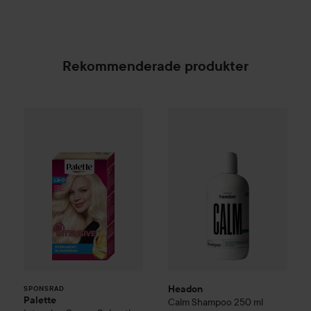
Rekommenderade produkter
Palette
Intensive Creme Coloration
Headon
Calm Shampoo
L9-0 Platinum 
250 m
SPONSRAD
Headon
SPONSRAD
Palette
Calm Shampoo
250 ml