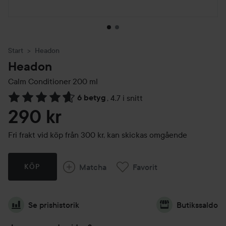
Start
Headon
Headon
Calm Conditioner
200 ml
6 betyg
,
4.7 i snitt
Hoppa till Betyg & kommentarer
290 kr
Fri frakt vid köp från 300 kr, kan skickas omgående
Matcha
Favorit
KÖP
Se prishistorik
Butikssaldo