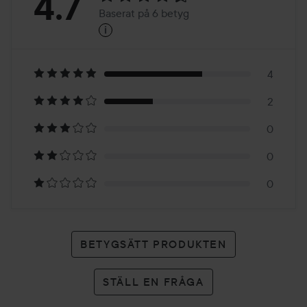
Betyg:
4.7
Baserat på 6 betyg
i
4.7
Baserat
på
4
2
6
0
betyg
0
0
BETYGSÄTT PRODUKTEN
STÄLL EN FRÅGA