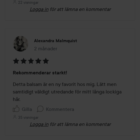
22 visningar
Logga in
för att lämna en kommentar
Alexandra Malmquist
2 månader
Inlägget skapades 2 månader
Betyg:
Rekommenderar starkt!
5
av
Detta balsam är en ny favorit hos mig. Lätt men 
5
samtidigt väldigt utredande för mitt långa lockiga 
hår.
Gilla
Kommentera
35 visningar
Logga in
för att lämna en kommentar