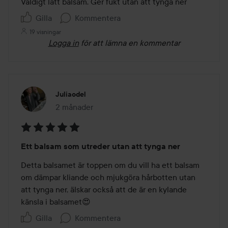
av
Väldigt lätt balsam. Ger fukt utan att tynga ner
5
Gilla
Kommentera
19 visningar
Logga in
för att lämna en kommentar
Juliaodel
2 månader
Inlägget skapades 2 månader
Betyg:
Ett balsam som utreder utan att tynga ner
5
av
Detta balsamet är toppen om du vill ha ett balsam 
5
om dämpar kliande och mjukgöra hårbotten utan 
att tynga ner, älskar också att de är en kylande 
känsla i balsamet😍
Gilla
Kommentera