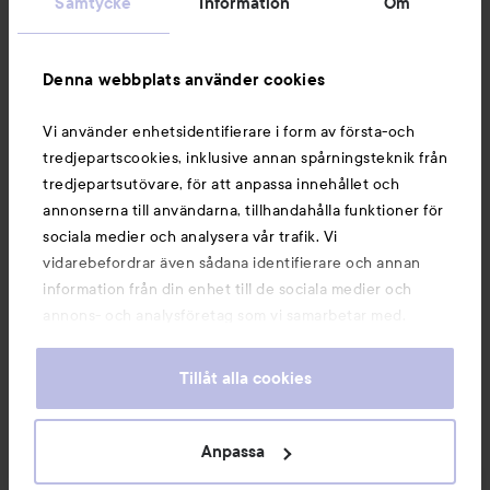
Samtycke
Information
Om
Information
Denna webbplats använder cookies
Du kanske också gillar
Vi använder enhetsidentifierare i form av första-och
tredjepartscookies, inklusive annan spårningsteknik från
tredjepartsutövare, för att anpassa innehållet och
annonserna till användarna, tillhandahålla funktioner för
sociala medier och analysera vår trafik. Vi
vidarebefordrar även sådana identifierare och annan
information från din enhet till de sociala medier och
annons- och analysföretag som vi samarbetar med.
Dessa kan i sin tur kombinera informationen med annan
information som du har tillhandahållit eller som de har
Tillåt alla cookies
samlat in när du har använt deras tjänster. Du godkänner
våra cookies vid fortsatt användande av vår webbplats.
Copyright 2026
För information om hur du kan ändra inställningarna för
Anpassa
E-handel av Avensia
cookies, se vår
Cookie Policy