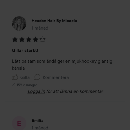
Headon Hair By Micaela
1 månad
Inlägget skapades 1 månad
Betyg:
Gillar starkt!
4
av
Lätt balsam som ändå ger en mjukhockey glansig 
5
känsla 
Gilla
Kommentera
159 visningar
Logga in
för att lämna en kommentar
Emilia
1 månad
Inlägget skapades 1 månad