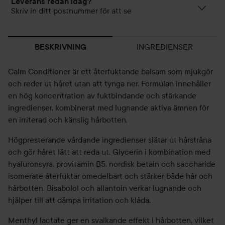
Leverans redan idag?
Skriv in ditt postnummer för att se
INGREDIENSER
BESKRIVNING
Calm Conditioner är ett återfuktande balsam som mjukgör
och reder ut håret utan att tynga ner. Formulan innehåller
en hög koncentration av fuktbindande och stärkande
ingredienser, kombinerat med lugnande aktiva ämnen för
en irriterad och känslig hårbotten.
Högpresterande vårdande ingredienser slätar ut hårstråna
och gör håret lätt att reda ut. Glycerin i kombination med
hyaluronsyra, provitamin B5, nordisk betain och saccharide
isomerate återfuktar omedelbart och stärker både hår och
hårbotten. Bisabolol och allantoin verkar lugnande och
hjälper till att dämpa irritation och klåda.
Menthyl lactate ger en svalkande effekt i hårbotten, vilket