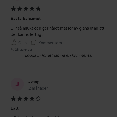
Betyg:
Bästa balsamet
5
av
Blir så mjukt och ger håret massor av glans utan att 
5
det känns ferttigt
Gilla
Kommentera
28 visningar
Logga in
för att lämna en kommentar
Jenny
2 månader
Inlägget skapades 2 månader
Betyg:
Lätt
4