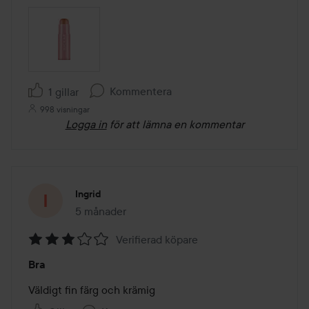
Kommentera
1 gillar
998 visningar
Logga in
för att lämna en kommentar
Ingrid
5 månader
Inlägget skapades 5 månader
Verifierad köpare
Betyg:
Bra
3
av
Väldigt fin färg och krämig
5