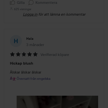
Gilla
Kommentera
625 visningar
Logga in
för att lämna en kommentar
Hala
3 månader
Inlägget skapades 3 månader
Verifierad köpare
Betyg:
Hickap blush
5
av
5
Översatt från engelska