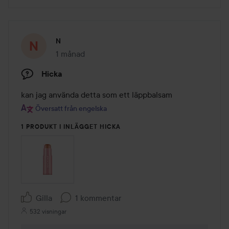
N
1 månad
Inlägget skapades 1 månad
Hicka
kan jag använda detta som ett läppbalsam
Översatt från engelska
1 PRODUKT I INLÄGGET HICKA
Gilla
1 kommentar
532 visningar