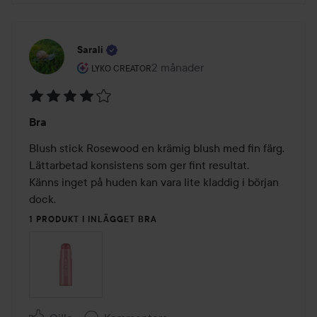
Sarali
Användarens roll: Lyko Creator.
2 månader
Inlägget skapades 2 månader
LYKO CREATOR
Betyg:
Bra
4
av
Blush stick Rosewood en krämig blush med fin färg. 
5
Lättarbetad konsistens som ger fint resultat. 

Känns inget på huden kan vara lite kladdig i början 
dock.
1 PRODUKT I INLÄGGET BRA