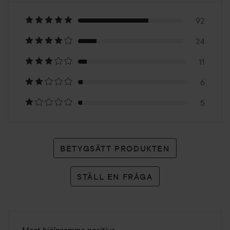
4.3
Baserat
på
92
24
138
11
betyg
6
5
BETYGSÄTT PRODUKTEN
STÄLL EN FRÅGA