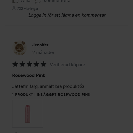
Gilla
Kommentera
732 visningar
Logga in
för att lämna en kommentar
Jennifer
2 månader
Inlägget skapades 2 månader
Verifierad köpare
Betyg:
Rosewood Pink
5
av
Jättefin färg, anmält bra produkt👍
5
1 PRODUKT I INLÄGGET ROSEWOOD PINK