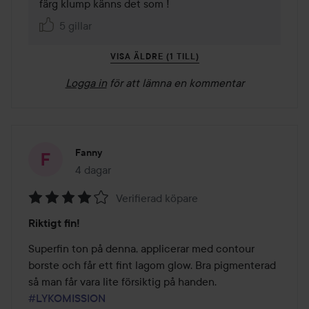
färg klump känns det som !
5 gillar
VISA ÄLDRE (1 TILL)
Logga in
för att lämna en kommentar
Fanny
4 dagar
Inlägget skapades 4 dagar
Verifierad köpare
Betyg:
Riktigt fin!
4
av
Superfin ton på denna, applicerar med contour 
5
borste och får ett fint lagom glow. Bra pigmenterad 
så man får vara lite försiktig på handen. 
#LYKOMISSION