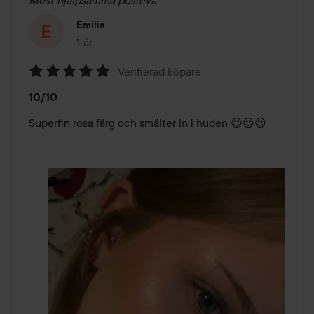
Mest hjälpsamma positiva
Emilia
1 år
Inlägget skapades 1 år
Verifierad köpare
Betyg:
10/10
5
av
Superfin rosa färg och smälter in i huden 😍😍😍
5