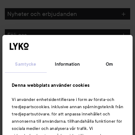
Nyheter och erbjudanden
Följ oss
Kundservice
Samtycke
Information
Om
Information
Denna webbplats använder cookies
Du kanske också gillar
Vi använder enhetsidentifierare i form av första-och
tredjepartscookies, inklusive annan spårningsteknik från
tredjepartsutövare, för att anpassa innehållet och
annonserna till användarna, tillhandahålla funktioner för
sociala medier och analysera vår trafik. Vi