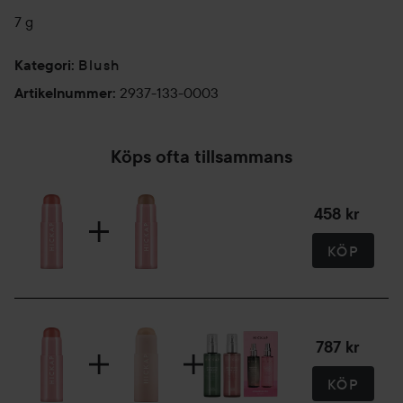
7 g
Blush
Kategori
:
2937-133-0003
Artikelnummer
:
Köps ofta tillsammans
458 kr
KÖP
787 kr
KÖP