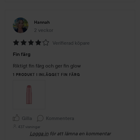
Hannah
2 veckor
Inlägget skapades 2 veckor
Verifierad köpare
Betyg:
Fin färg
4
av
Riktigt fin färg och ger fin glow 
5
1 PRODUKT I INLÄGGET FIN FÄRG
Gilla
Kommentera
437 visningar
Logga in
för att lämna en kommentar