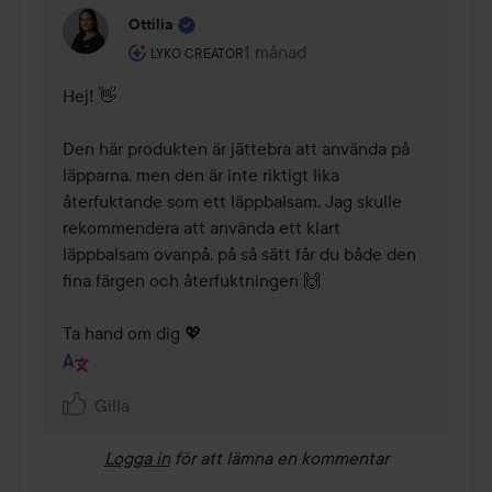
Ottilia
Användarens roll: Lyko Creator.
1 månad
Kommentaren lades 1 månad
LYKO CREATOR
Hej! 👋

Den här produkten är jättebra att använda på 
läpparna, men den är inte riktigt lika 
återfuktande som ett läppbalsam. Jag skulle 
rekommendera att använda ett klart 
läppbalsam ovanpå, på så sätt får du både den 
fina färgen och återfuktningen 🙌

Ta hand om dig 💖
Gilla
Logga in
för att lämna en kommentar