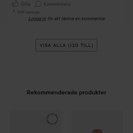
Gilla
Kommentera
1689 visningar
Logga in
för att lämna en kommentar
VISA ALLA (120 TILL)
Rekommenderade produkter
Make Up Store
Cover All Mix
HICKAP
The Original
The Wonder Stick Bro
179 kr
SPONSRAD