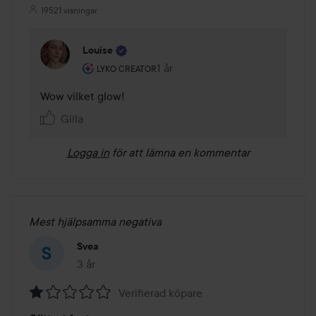
19521 visningar
Louise
Användarens roll: Lyko Creator.
1 år
Kommentaren lades 1 år
LYKO CREATOR
Wow vilket glow! 
Gilla
Logga in
för att lämna en kommentar
Mest hjälpsamma negativa
Svea
3 år
Inlägget skapades 3 år
Verifierad köpare
Betyg: