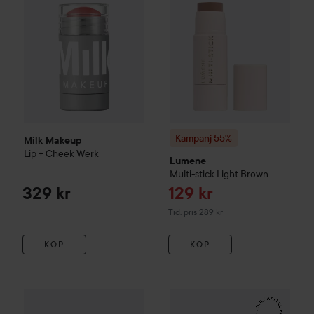
Kampanj 55%
Milk Makeup
Lip + Cheek
Werk
Lumene
Multi-stick
Light Brown
Reapris
329 kr
129 kr
Tidigare pris 289 kr
Tid. pris 289 kr
KÖP
KÖP
IDUN Minerals
Soft Tint Blush Stick
HICKAP
Blom Rose Mauve
Glass Kiss Lip Tint
Pet
249 kr