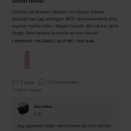
Glittret fastnar
1
av
Glittret på blushen fastnat i en klump. Denna 
5
produkt kan jag verkligen INTE rekommendera. Köp 
mycket hellre milks i färgen Querik, den räcker jätte 
länge. Rare beauty är ockås en stor favorit 
1 PRODUKT I INLÄGGET GLITTRET FASTNAR
2 kommentarer
9 gillar
51900 visningar
Åsa Iréne
2 år
Kommentaren lades 2 år
Jag upplever exakt samma som du och så trist 