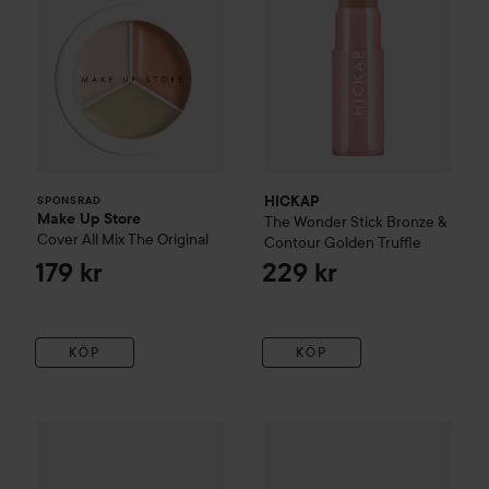
HICKAP
SPONSRAD
Make Up Store
The Wonder Stick Bronze &
Cover All Mix
The Original
Contour
Golden Truffle
179 kr
229 kr
KÖP
KÖP
Milk Makeup
Lip + Cheek
Werk
329 kr
Kampanj 55%
Lumene
Multi-st