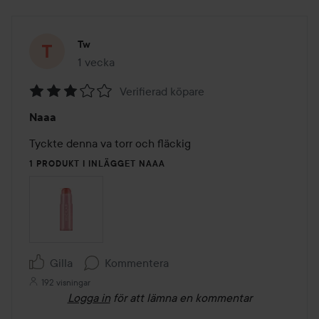
Tw
1 vecka
Inlägget skapades 1 vecka
Verifierad köpare
Betyg:
Naaa
3
av
Tyckte denna va torr och fläckig
5
1 PRODUKT I INLÄGGET NAAA
Gilla
Kommentera
192 visningar
Logga in
för att lämna en kommentar