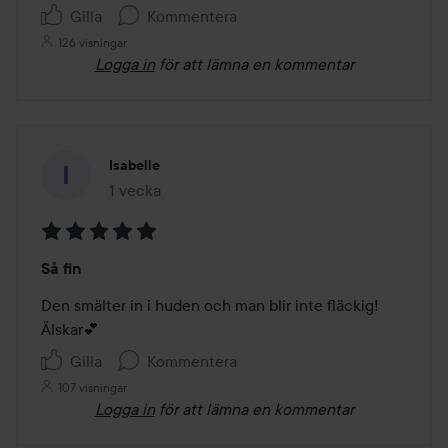
Gilla
Kommentera
126 visningar
Logga in
för att lämna en kommentar
Isabelle
1 vecka
Inlägget skapades 1 vecka
Betyg:
Så fin
5
av
Den smälter in i huden och man blir inte fläckig! 
5
Älskar💕
Gilla
Kommentera
107 visningar
Logga in
för att lämna en kommentar