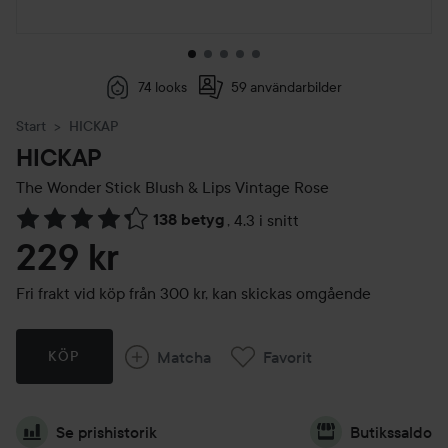
74 looks
59 användarbilder
Start
HICKAP
HICKAP
The Wonder Stick Blush & Lips
Vintage Rose
138 betyg
,
4.3 i snitt
Hoppa till Betyg & kommentarer
229 kr
Fri frakt vid köp från 300 kr, kan skickas omgående
Matcha
Favorit
KÖP
Se prishistorik
Butikssaldo