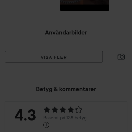
Användarbilder
VISA FLER
Betyg & kommentarer
Betyg:
4.3
Baserat på 138 betyg
i