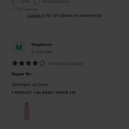
Gilla
Kommentera
1737 visningar
Logga in
för att lämna en kommentar
Magdalena
5 månader
Inlägget skapades 5 månader
Verifierad köpare
Betyg:
Super fin
4
av
Verkligen så finnn
5
1 PRODUKT I INLÄGGET SUPER FIN