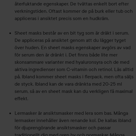
återfuktande egenskaper. De tvättas enkelt bort efter
verkningstiden. Oftast kommer de på burk eller tub och
appliceras i ansiktet precis som en hudkräm.
Sheet masks består av en bit tyg som är dräkt i serum.
De appliceras på ansiktet genom att du lägger tyget
över huden. En sheet masks egenskaper avgörs av vad
för serum den är dränkt i. Det finns både lite mer
skonsammare varianter med hyaluronsyra och de med
aktiva ingredienser som C-vitamin och retinol. Läs alltid
på. Ibland kommer sheet masks i flerpack, men ofta säljs
de styck. Ibland kan de vara dränkta med 20-25 ml
serum, så av en sheet mask kan du verkligen få maximal
effekt.
Lermasker är ansiktsmasker med lera som bas. Många
lermasker innehåller även renande kol. De kallas ibland
för djuprengörande ansiktsmasker och passar
traditionellt dig med oren hy och pormaskar. Många