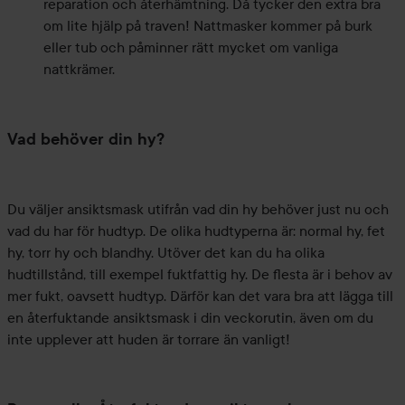
reparation och återhämtning. Då tycker den extra bra
om lite hjälp på traven! Nattmasker kommer på burk
eller tub och påminner rätt mycket om vanliga
nattkrämer.
Vad behöver din hy?
Du väljer ansiktsmask utifrån vad din hy behöver just nu och
vad du har för hudtyp. De olika hudtyperna är: normal hy, fet
hy, torr hy och blandhy. Utöver det kan du ha olika
hudtillstånd, till exempel fuktfattig hy. De flesta är i behov av
mer fukt, oavsett hudtyp. Därför kan det vara bra att lägga till
en återfuktande ansiktsmask i din veckorutin, även om du
inte upplever att huden är torrare än vanligt!