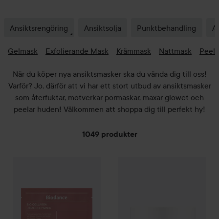
Ansiktsrengöring
Ansiktsolja
Punktbehandling
A
Gelmask
Exfolierande Mask
Krämmask
Nattmask
Peel 
När du köper nya ansiktsmasker ska du vända dig till oss!
Varför? Jo, därför att vi har ett stort utbud av ansiktsmasker
som återfuktar, motverkar pormaskar, maxar glowet och
peelar huden! Välkommen att shoppa dig till perfekt hy!
1049 produkter
Biodance
HOPPA TILL FILTRERA
Bio-Collagen Real Deep Mask
34 g
89 kr
WOW-pris
Beauty of Joseon
R