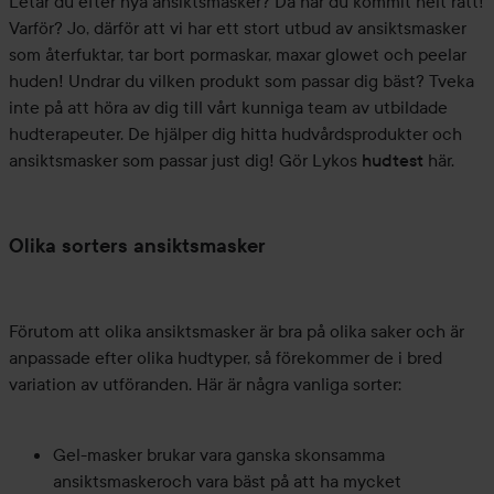
Letar du efter nya ansiktsmasker? Då har du kommit helt rätt!
Varför? Jo, därför att vi har ett stort utbud av ansiktsmasker
som återfuktar, tar bort pormaskar, maxar glowet och peelar
huden! Undrar du vilken produkt som passar dig bäst? Tveka
inte på att höra av dig till vårt kunniga team av utbildade
hudterapeuter. De hjälper dig hitta hudvårdsprodukter och
ansiktsmasker som passar just dig! Gör Lykos
hudtest
här.
Olika sorters ansiktsmasker
Förutom att olika ansiktsmasker är bra på olika saker och är
anpassade efter olika hudtyper, så förekommer de i bred
variation av utföranden. Här är några vanliga sorter:
Gel-masker brukar vara ganska skonsamma
ansiktsmaskeroch vara bäst på att ha mycket