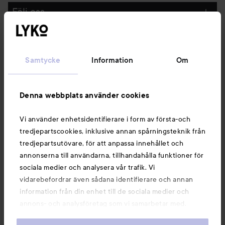
Följ oss
Kundservice
Samtycke
Information
Om
Information
Denna webbplats använder cookies
Du kanske också gillar
Vi använder enhetsidentifierare i form av första-och
tredjepartscookies, inklusive annan spårningsteknik från
tredjepartsutövare, för att anpassa innehållet och
annonserna till användarna, tillhandahålla funktioner för
sociala medier och analysera vår trafik. Vi
vidarebefordrar även sådana identifierare och annan
information från din enhet till de sociala medier och
annons- och analysföretag som vi samarbetar med.
Dessa kan i sin tur kombinera informationen med annan