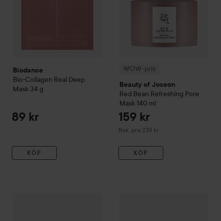
WOW-pris
Biodance
Bio-Collagen Real Deep
Beauty of Joseon
Mask
34 g
Red Bean Refreshing Pore
Mask
140 ml
89 kr
159 kr
Rekommenderat pris 239 kr
Rek. pris 239 kr
KÖP
KÖP
Medicube
PDRN Pink Collagen Gel Mask
28 g
69 kr
WOW-pris
COSRX
Master Patch