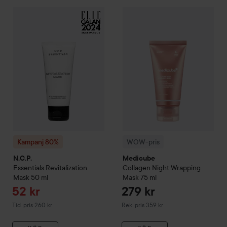
Reapr
52 kr
Kampanj 80%
N.C.P.
Essentials
Revitalization Mask
WOW-pris
Medicube
50 ml
Collagen
Tidigare pri
Kampanj 80%
WOW-pris
N.C.P.
Medicube
Essentials
Revitalization
Collagen Night Wrapping
Mask
50 ml
Mask
75 ml
Reapris
52 kr
279 kr
Tidigare pris 260 kr
Rekommenderat pris 359 kr
Tid. pris 260 kr
Rek. pris 359 kr