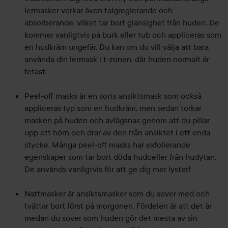
lermasker verkar även talgreglerande och
absorberande, vilket tar bort glansighet från huden. De
kommer vanligtvis på burk eller tub och appliceras som
en hudkräm ungefär. Du kan om du vill välja att bara
använda din lermask i t-zonen, där huden normalt är
fetast.
Peel-off masks är en sorts ansiktsmask som också
appliceras typ som en hudkräm, men sedan torkar
masken på huden och avlägsnas genom att du pillar
upp ett hörn och drar av den från ansiktet i ett enda
stycke. Många peel-off masks har exfolierande
egenskaper som tar bort döda hudceller från hudytan.
De används vanligtvis för att ge dig mer lyster!
Nattmasker är ansiktsmasker som du sover med och
tvättar bort först på morgonen. Fördelen är att det är
medan du sover som huden gör det mesta av sin