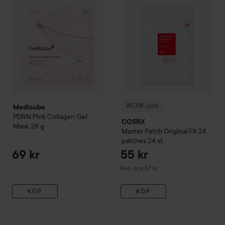
WOW-pris
Medicube
PDRN Pink Collagen Gel
COSRX
Mask
28 g
Master Patch Original Fit 24
patches
24 st
69 kr
55 kr
Rekommenderat pris 87 kr
Rek. pris 87 kr
KÖP
KÖP