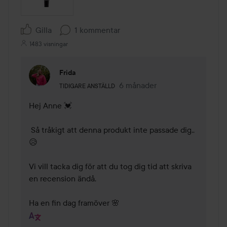
Gilla
1 kommentar
1483 visningar
Frida
Användarens roll: Tidigare anställd.
6 månader
Kommentaren lades 6 månade
TIDIGARE ANSTÄLLD
Hej Anne 💓

 Så tråkigt att denna produkt inte passade dig.. 
😥 

Vi vill tacka dig för att du tog dig tid att skriva 
en recension ändå.  

Ha en fin dag framöver 🌸 