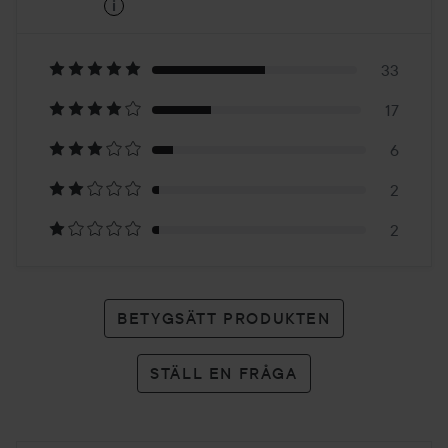
i
4
Baserat
på
33
17
60
6
betyg
2
2
BETYGSÄTT PRODUKTEN
STÄLL EN FRÅGA