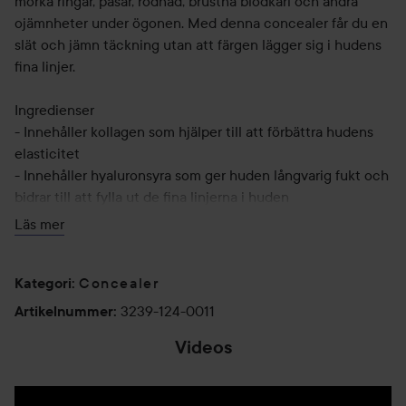
mörka ringar, påsar, rodnad, brustna blodkärl och andra
ojämnheter under ögonen. Med denna concealer får du en
slät och jämn täckning utan att färgen lägger sig i hudens
fina linjer.
Ingredienser
- Innehåller kollagen som hjälper till att förbättra hudens
elasticitet
- Innehåller hyaluronsyra som ger huden långvarig fukt och
bidrar till att fylla ut de fina linjerna i huden
- Innehåller vårdande E-vitamin
Läs mer
- Innehåller peptider som bidrar till att göra fina linjer
mindre synliga
Concealer
Kategori
:
Denna rikligt pigmenterade concealer är utvecklad i
3239-124-0011
Artikelnummer
:
samarbete med hudvårdsexperter och har berikats med
Videos
vitaminer, hydrolyserat kollagen, hyaluronsyra och
antioxidanter för att vårda din hud.