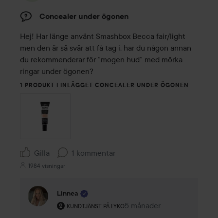
Concealer under ögonen
Hej! Har länge använt Smashbox Becca fair/light 
men den är så svår att få tag i, har du någon annan 
du rekommenderar för ”mogen hud” med mörka 
ringar under ögonen?
1 PRODUKT I INLÄGGET CONCEALER UNDER ÖGONEN
Gilla
1 kommentar
1984 visningar
Linnea
Användarens roll: Kundtjänst på Lyko.
5 månader
Kommentaren lades 5 mån
KUNDTJÄNST PÅ LYKO