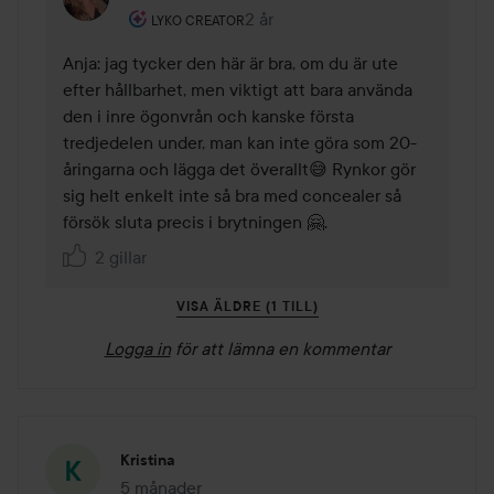
Användarens roll: Lyko Creator.
2 år
Kommentaren lades 2 år
LYKO CREATOR
Anja: jag tycker den här är bra, om du är ute 
efter hållbarhet, men viktigt att bara använda 
den i inre ögonvrån och kanske första 
tredjedelen under, man kan inte göra som 20-
åringarna och lägga det överallt😅 Rynkor gör 
sig helt enkelt inte så bra med concealer så 
försök sluta precis i brytningen 🤗.
2 gillar
VISA ÄLDRE (1 TILL)
Logga in
för att lämna en kommentar
Kristina
5 månader
Inlägget skapades 5 månader