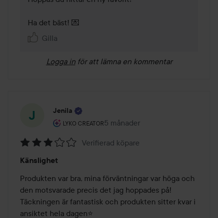
Ha det bäst! 💌 
Gilla
Logga in
för att lämna en kommentar
Jenila
Användarens roll: Lyko Creator.
5 månader
Inlägget skapades 5 månader
LYKO CREATOR
Verifierad köpare
Betyg:
Känslighet
3
av
Produkten var bra, mina förväntningar var höga och 
5
den motsvarade precis det jag hoppades på! 
Täckningen är fantastisk och produkten sitter kvar i 
ansiktet hela dagen⭐️ 
