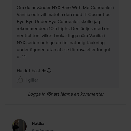
Om du använder NYX Bare With Me Concealer i 
Vanilia och vill matcha den med IT Cosmetics 
Bye Bye Under Eye Concealer, skulle jag 
rekommendera 10.5 Light. Den är ljus med en 
neutral ton, vilket brukar ligga nära Vanilia i 
NYX‑serien och ge en fin, naturlig täckning 
under ögonen utan att se för rosa eller för gul 
ut 🤍 

Ha det bäst!💫🤗 
1 gillar
Logga in
för att lämna en kommentar
Nattka
8 månader