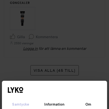
CONCEALER
Gilla
Kommentera
2550 visningar
Logga in
för att lämna en kommentar
VISA ALLA (45 TILL)
Samtycke
Information
Om