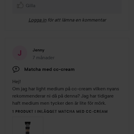
Gilla
Logga in
för att lämna en kommentar
Jenny
7 månader
Inlägget skapades 7 månader
Matcha med cc-cream
Hej! 

Om jag har light medium på cc-cream vilken nyans 
rekommenderar ni då på denna? Jag har tidigare 
haft medium men tycker den är lite för mörk.
1 PRODUKT I INLÄGGET MATCHA MED CC-CREAM