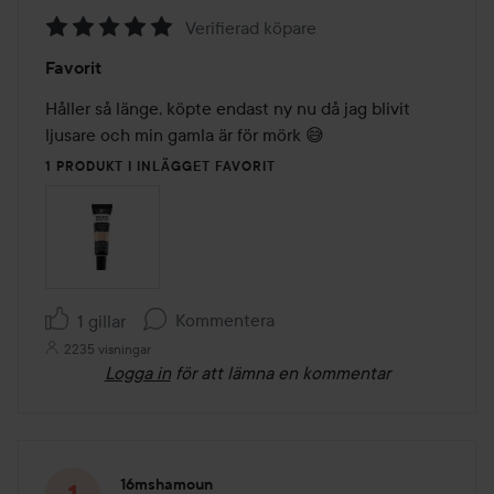
Verifierad köpare
Betyg:
Favorit
5
av
Håller så länge, köpte endast ny nu då jag blivit 
5
ljusare och min gamla är för mörk 😅
1 PRODUKT I INLÄGGET FAVORIT
Kommentera
1 gillar
2235 visningar
Logga in
för att lämna en kommentar
16mshamoun