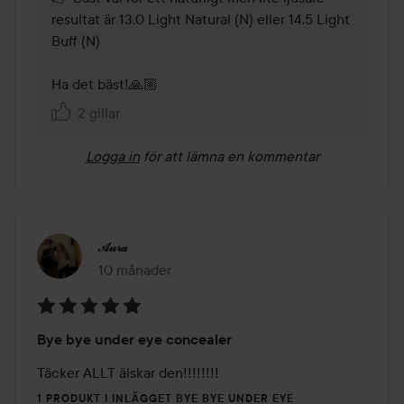
resultat är 13.0 Light Natural (N) eller 14.5 Light 
Buff (N)

Ha det bäst!🙏🏼 
2 gillar
Logga in
för att lämna en kommentar
𝒜𝓊𝓇𝒶
10 månader
Inlägget skapades 10 månader
Betyg:
Bye bye under eye concealer
5
av
Täcker ALLT älskar den!!!!!!!!
5
1 PRODUKT I INLÄGGET BYE BYE UNDER EYE