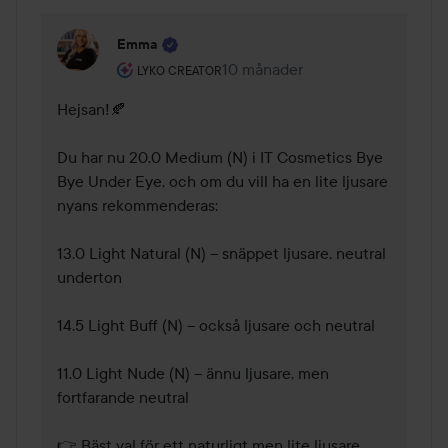
Emma
Användarens roll: Lyko Creator.
10 månader
Kommentaren lades 10 månader
LYKO CREATOR
Hejsan!🍂 

Du har nu 20.0 Medium (N) i IT Cosmetics Bye 
Bye Under Eye, och om du vill ha en lite ljusare 
nyans rekommenderas:

13.0 Light Natural (N) – snäppet ljusare, neutral 
underton

14.5 Light Buff (N) – också ljusare och neutral

11.0 Light Nude (N) – ännu ljusare, men 
fortfarande neutral

👉 Bäst val för ett naturligt men lite ljusare 