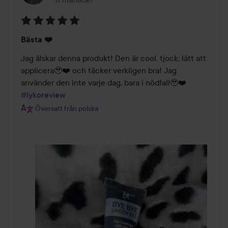
Inlägget skapades 8 månader
Betyg:
Bästa ❤️
5
av
Jag älskar denna produkt! Den är cool, tjock; lätt att 
5
applicera🥹❤️ och täcker verkligen bra! Jag 
använder den inte varje dag, bara i nödfall🥹❤️  
#lykoreview
Översatt från polska