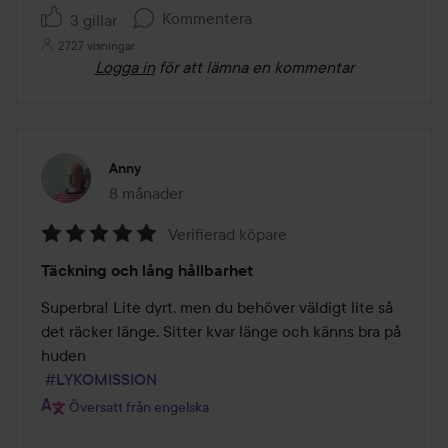
Kommentera
3 gillar
2727 visningar
Logga in
för att lämna en kommentar
Anny
8 månader
Inlägget skapades 8 månader
Verifierad köpare
Betyg:
Täckning och lång hållbarhet
5
av
Superbra! Lite dyrt, men du behöver väldigt lite så 
5
det räcker länge. Sitter kvar länge och känns bra på 
huden

#LYKOMISSION
Översatt från engelska