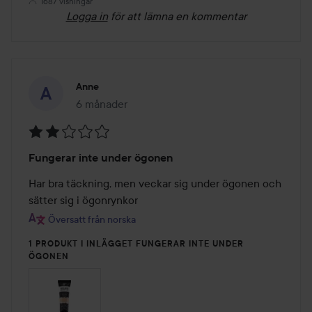
1687 visningar
Logga in
för att lämna en kommentar
Anne
6 månader
Inlägget skapades 6 månader
Betyg:
Fungerar inte under ögonen
2
av
Har bra täckning, men veckar sig under ögonen och 
5
sätter sig i ögonrynkor
Översatt från norska
1 PRODUKT I INLÄGGET FUNGERAR INTE UNDER
ÖGONEN