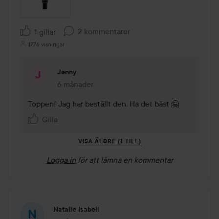
2 kommentarer
1 gillar
1776 visningar
Jenny
6 månader
Kommentaren lades 6 månader
Toppen! Jag har beställt den. Ha det bäst 🤗
Gilla
VISA ÄLDRE (1 TILL)
Logga in
för att lämna en kommentar
Natalie Isabell