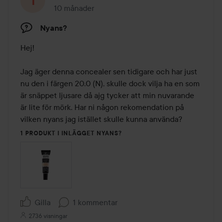
10 månader
Inlägget skapades 10 månader
Nyans?
Hej! 

Jag äger denna concealer sen tidigare och har just 
nu den i färgen 20.0 (N), skulle dock vilja ha en som 
är snäppet ljusare då ajg tycker att min nuvarande 
är lite för mörk. Har ni någon rekomendation på 
vilken nyans jag istället skulle kunna använda?
1 PRODUKT I INLÄGGET NYANS?
Gilla
1 kommentar
2736 visningar