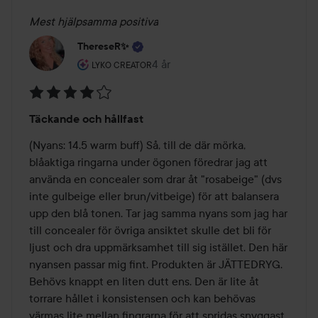
Mest hjälpsamma positiva
ThereseR✨
Användarens roll: Lyko Creator.
4 år
Inlägget skapades 4 år
LYKO CREATOR
Betyg:
Täckande och hållfast
4
av
(Nyans: 14.5 warm buff) Så, till de där mörka, 
5
blåaktiga ringarna under ögonen föredrar jag att 
använda en concealer som drar åt "rosabeige" (dvs 
inte gulbeige eller brun/vitbeige) för att balansera 
upp den blå tonen. Tar jag samma nyans som jag har 
till concealer för övriga ansiktet skulle det bli för 
ljust och dra uppmärksamhet till sig istället. Den här 
nyansen passar mig fint. Produkten är JÄTTEDRYG. 
Behövs knappt en liten dutt ens. Den är lite åt 
torrare hållet i konsistensen och kan behövas 
värmas lite mellan fingrarna för att spridas snyggast. 