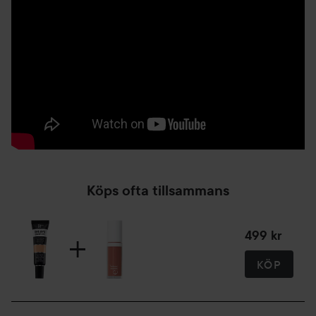
Produktspecifikationer
- Full täckningsförmåga
- Lägger sig inte i fina linjer under dagen
- Rikligt pigmenterad
- Tål fukt och vatten
Tips
Appliceras perfekt med IT Cosmetics Heavenly Luxe Dual
Airbrush Concealer Brush #2.
12 ml
Köps ofta tillsammans
499 kr
KÖP