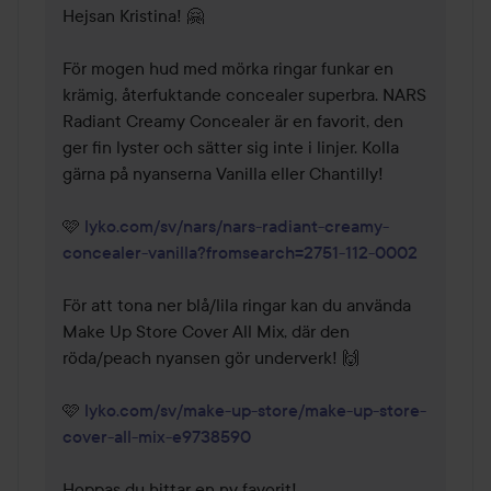
Hejsan Kristina! 🤗 

För mogen hud med mörka ringar funkar en 
krämig, återfuktande concealer superbra. NARS 
Radiant Creamy Concealer är en favorit, den 
ger fin lyster och sätter sig inte i linjer. Kolla 
gärna på nyanserna Vanilla eller Chantilly!

🩷 
lyko.com/sv/nars/nars-radiant-creamy-
concealer-vanilla?fromsearch=2751-112-0002
För att tona ner blå/lila ringar kan du använda 
Make Up Store Cover All Mix, där den 
röda/peach nyansen gör underverk! 🙌

🩷 
lyko.com/sv/make-up-store/make-up-store-
cover-all-mix-e9738590
Hoppas du hittar en ny favorit! 
