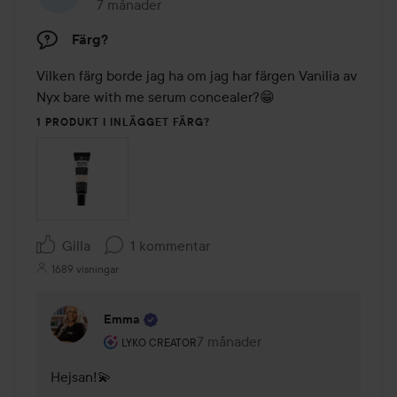
7 månader
Inlägget skapades 7 månader
Färg?
Vilken färg borde jag ha om jag har färgen Vanilia av 
Nyx bare with me serum concealer?😁
1 PRODUKT I INLÄGGET FÄRG?
Gilla
1 kommentar
1689 visningar
Emma
Användarens roll: Lyko Creator.
7 månader
Kommentaren lades 7 månader
LYKO CREATOR
Hejsan!💫 
