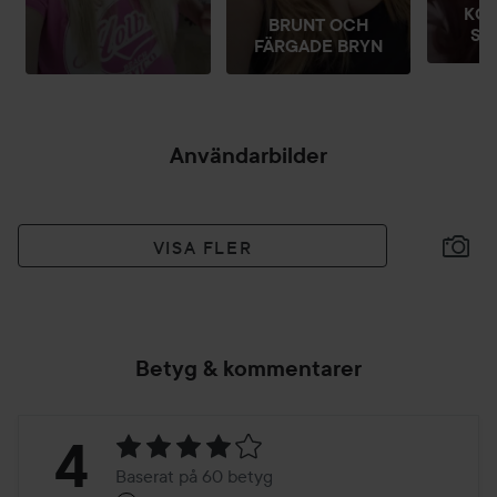
KO
BRUNT OCH
SM
FÄRGADE BRYN
Användarbilder
VISA FLER
Betyg & kommentarer
Betyg:
4
Baserat på 60 betyg