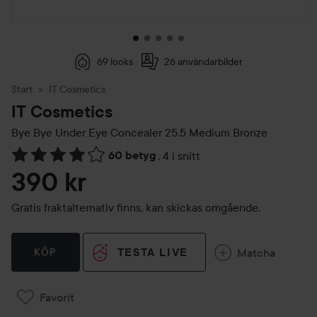
69 looks
26 användarbilder
Start
IT Cosmetics
IT Cosmetics
Bye Bye Under Eye Concealer
25.5 Medium Bronze
60 betyg
,
4 i snitt
Hoppa till Betyg & kommentarer
390 kr
Gratis fraktalternativ finns, kan skickas omgående.
TESTA LIVE
Matcha
KÖP
Favorit