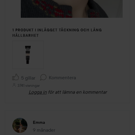
1 PRODUKT I INLÄGGET TÄCKNING OCH LÅNG
HÅLLBARHET
Kommentera
5 gillar
3741 visningar
Logga in
för att lämna en kommentar
Emma
9 månader
Inlägget skapades 9 månader