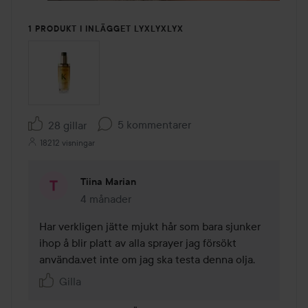
1 PRODUKT I INLÄGGET LYXLYXLYX
5 kommentarer
28 gillar
18212 visningar
Tiina Marian
4 månader
Kommentaren lades 4 månader
Har verkligen jätte mjukt hår som bara sjunker 
ihop å blir platt av alla sprayer jag försökt 
använda.vet inte om jag ska testa denna olja.
Gilla