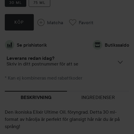
30 ML
75 ML
Matcha
Favorit
KÖP
Se prishistorik
Butikssaldo
Leverans redan idag?
Skriv in ditt postnummer för att se
* Kan ej kombineras med rabattkoder
INGREDIENSER
BESKRIVNING
Den ikoniska Elixir Ultime Oil, föryngrad. Detta 30 ml-
format av hårolja är perfekt för glansigt hår när du är på
språng!