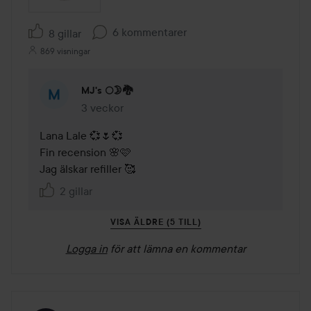
6 kommentarer
8 gillar
869 visningar
MJ's 🌕🌛🐉
3 veckor
Kommentaren lades 3 veckor
Lana Lale 💞🌷💞

Fin recension 🌸🩷

Jag älskar refiller 🥰
2 gillar
VISA ÄLDRE (5 TILL)
Logga in
för att lämna en kommentar