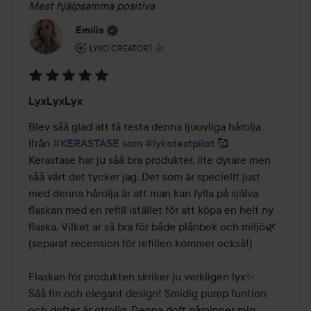
Mest hjälpsamma positiva
Emilia
Användarens roll: Lyko Creator.
1 år
Inlägget skapades 1 år
LYKO CREATOR
Betyg:
LyxLyxLyx
5
av
Blev såå glad att få testa denna ljuuvliga hårolja 
5
ifrån 
#KERASTASE
 som 
#lykotestpilot
 🥰

Kerastase har ju såå bra produkter, lite dyrare men 
såå värt det tycker jag. Det som är speciellt just 
med denna hårolja är att man kan fylla på själva 
flaskan med en refill istället för att köpa en helt ny 
flaska. Vilket är så bra för både plånbok och miljö🌿 
(separat recension för refillen kommer också!) 

Flaskan för produkten skriker ju verkligen lyx✨ 

Såå fin och elegant design! Smidig pump funtion 
och dofter är otrolig. Denna doft påminner mig 