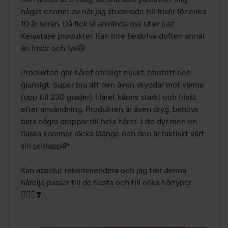
något enormt av när jag studerade till frisör för cirka 
10 år seran. Då fick vi använda oss utav just 
Kerastase produkter. Kan inte beskriva doften annat 
än frisör och lyx😅

Produkten gör håret otroligt mjukt, frissfritt och 
glansigt. Super bra att den även skyddar mot värme 
(upp till 230 grader). Håret känns starkt och friskt 
efter användning. Produkten är även dryg, behövs 
bara några droppar till hela håret. Lite dyr men en 
flaska kommer räcka läänge och den är faktiskt värt 
sin prislapp💸 

Kan absolut rekommendera och jag tror denna 
hårolja passar till de flesta och till olika hårtyper
💆🏼‍♀️❣️