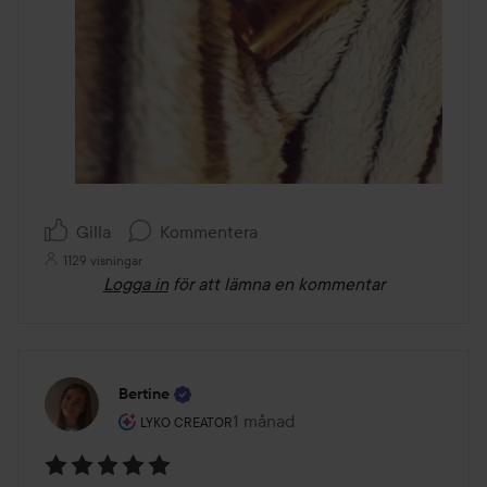
Gilla
Kommentera
1129 visningar
Logga in
för att lämna en kommentar
Bertine
Användarens roll: Lyko Creator.
1 månad
Inlägget skapades 1 månad
LYKO CREATOR