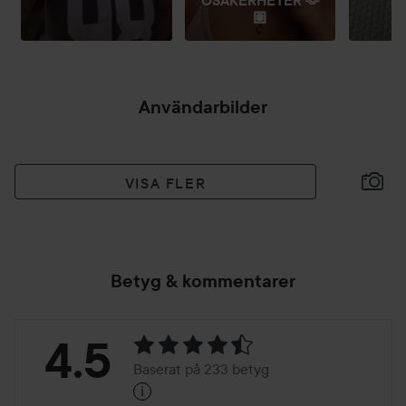
OSÄKERHETER 🫶
🏽
Användarbilder
VISA FLER
Betyg & kommentarer
Betyg:
4.5
Baserat på 233 betyg
i