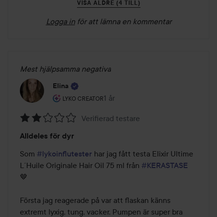
VISA ÄLDRE (4 TILL)
Logga in
för att lämna en kommentar
Mest hjälpsamma negativa
Elina
Användarens roll: Lyko Creator.
1 år
Inlägget skapades 1 år
LYKO CREATOR
Verifierad testare
Betyg:
Alldeles för dyr
2
av
Som 
#lykoinflutester
 har jag fått testa Elixir Ultime 
5
L´Huile Originale Hair Oil 75 ml från 
#KERASTASE
🤎

Första jag reagerade på var att flaskan känns 
extremt lyxig, tung, vacker. Pumpen är super bra 