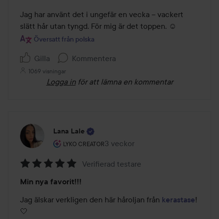
5
av
Jag har använt det i ungefär en vecka – vackert 
5
slätt hår utan tyngd. För mig är det toppen. ☺️
Översatt från polska
Gilla
Kommentera
1069 visningar
Logga in
för att lämna en kommentar
Lana Lale
Användarens roll: Lyko Creator.
3 veckor
Inlägget skapades 3 veckor
LYKO CREATOR
Verifierad testare
Betyg:
Min nya favorit!!!
5
av
Jag älskar verkligen den här håroljan från 
kerastase
! 
5
🤍 
