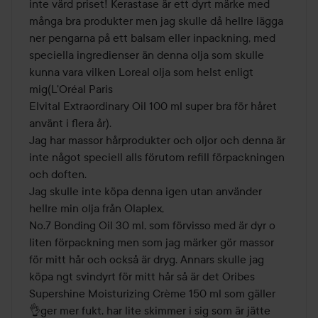
inte värd priset! Kerastase är ett dyrt märke med 
många bra produkter men jag skulle då hellre lägga 
ner pengarna på ett balsam eller inpackning, med 
speciella ingredienser än denna olja som skulle 
kunna vara vilken Loreal olja som helst enligt 
mig(L'Oréal Paris 

Elvital Extraordinary Oil 100 ml super bra för håret 
använt i flera år). 

Jag har massor hårprodukter och oljor och denna är 
inte något speciell alls förutom refill förpackningen 
och doften. 

Jag skulle inte köpa denna igen utan använder 
hellre min olja från Olaplex, 

No.7 Bonding Oil 30 ml, som förvisso med är dyr o 
liten förpackning men som jag märker gör massor 
för mitt hår och också är dryg. Annars skulle jag 
köpa ngt svindyrt för mitt hår så är det Oribes

Supershine Moisturizing Crème 150 ml som gäller 
👌ger mer fukt, har lite skimmer i sig som är jätte 