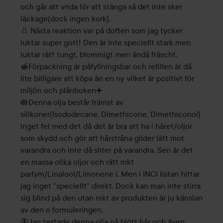
och går att vrida för att stänga så det inte sker 
läckage(dock ingen kork). 

👃 Nästa reaktion var på doften som jag tycker 
luktar super gott! Den är inte speciellt stark men 
luktar rätt tungt, blommigt men ändå fräscht. 

🍯Förpackning är påfyllningsbar och refillen är då 
lite billigare att köpa än en ny vilket är positivt för 
miljön och plånboken➕ 

🪷Denna olja består främst av 
silikoner(Isododecane, Dimethicone, Dimethiconol) 
inget fel med det då det är bra att ha i håret/oljor 
som skydd och gör att hårstråna glider lätt mot 
varandra och inte då sliter på varandra. Sen är det 
en massa olika oljor och rätt mkt 
parfym/Linalool/Limonene i. Men i INCI listan hittar 
jag inget "speciellt" direkt. Dock kan man inte stirra 
sig blind på den utan mkt av produkten är ju känslan 
av den o formuleringen. 

🦋Jag testade denna olja på blött hår och även 