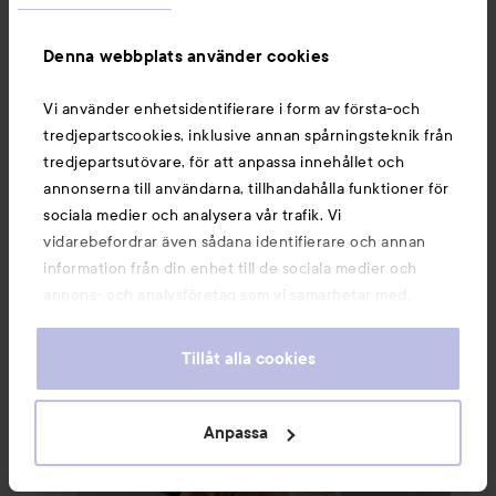
#kerastase
#lykoreview
#lykocreator
#haircare
Denna webbplats använder cookies
Översatt från norska
Vi använder enhetsidentifierare i form av första-och
tredjepartscookies, inklusive annan spårningsteknik från
tredjepartsutövare, för att anpassa innehållet och
annonserna till användarna, tillhandahålla funktioner för
sociala medier och analysera vår trafik. Vi
vidarebefordrar även sådana identifierare och annan
information från din enhet till de sociala medier och
annons- och analysföretag som vi samarbetar med.
Dessa kan i sin tur kombinera informationen med annan
information som du har tillhandahållit eller som de har
Tillåt alla cookies
samlat in när du har använt deras tjänster. Du godkänner
våra cookies vid fortsatt användande av vår webbplats.
För information om hur du kan ändra inställningarna för
Anpassa
cookies, se vår
Cookie Policy