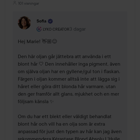
101 visningar
Sofia
Användarens roll: Lyko Creator.
3 dagar
Kommentaren lades 3 dagar
LYKO CREATOR
Hej Marie! 👋🏼😊

Den här oljan går jättebra att använda i ett 
blont hår 🤍 Den innehåller inga pigment, även 
om själva oljan har en gyllene/gul ton i flaskan. 
Färgen i oljan kommer alltså inte att lägga sig i 
håret eller göra ditt blonda hår varmare, utan 
den ger framför allt glans, mjukhet och en mer 
följsam känsla ✨

Om du har ett blekt eller väldigt behandlat 
blont hår och vill ha en olja som är extra 
anpassad för just den typen av hår kan jag även 
rekommendera Kérastase Blond Absolu L’Huile 