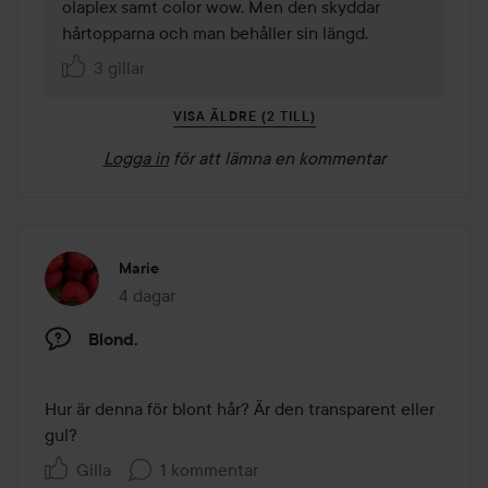
olaplex samt color wow. Men den skyddar 
hårtopparna och man behåller sin längd.
3 gillar
VISA ÄLDRE (2 TILL)
Logga in
för att lämna en kommentar
Marie
4 dagar
Inlägget skapades 4 dagar
Blond.
Hur är denna för blont hår? Är den transparent eller 
gul?
Gilla
1 kommentar