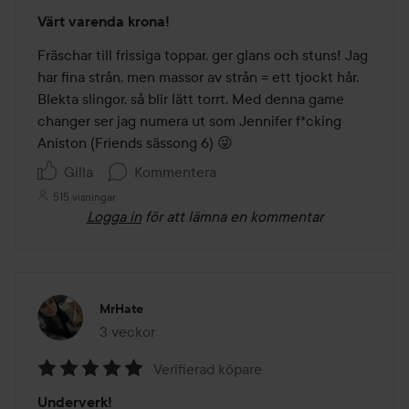
Betyg:
Värt varenda krona!
5
av
Fräschar till frissiga toppar, ger glans och stuns! Jag 
5
har fina strån, men massor av strån = ett tjockt hår. 
Blekta slingor, så blir lätt torrt. Med denna game 
changer ser jag numera ut som Jennifer f*cking 
Aniston (Friends sässong 6) 😜
Gilla
Kommentera
515 visningar
Logga in
för att lämna en kommentar
MrHate
3 veckor
Inlägget skapades 3 veckor
Verifierad köpare
Betyg:
Underverk!