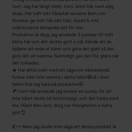
torrt. Jag har långt blekt, torrt, slitet hår med oljig 
skalp. Har haft mkt håravfall senaste åren och 
försöker ge mitt hår mkt fukt, skydd & inte 
tvätta/värme behandla det för mkt. 

Produkten är dryg, jag använde 3 pumpar till mitt 
blöta hår och det räckte gott o väl. Kände att de 
hjälpte att reda ut håret och göra det glatt så det 
gick lätt att kamma. Samtidigt gav det lite glans när 
det torkades. 

🔥 Har alltid svårt med att säga om värmeskydd 
funkar eller inte samma i detta fallet😅så i dom 
fallen litar jag bara på produkten🤭

🍂I torrt hår använde jag endast en pump, för att 
inte håret skulle bli fett/stripigt, och det funka med 
bra. Håret blev lent, drog ner frissigheten o lukta 
gott👌

💵 ➖ Men jag skulle inte säga att denna produkt är 