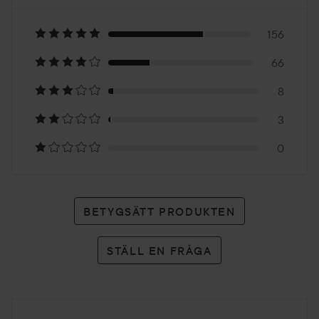
4.5
Baserat
på
156
66
233
8
betyg
3
0
BETYGSÄTT PRODUKTEN
STÄLL EN FRÅGA