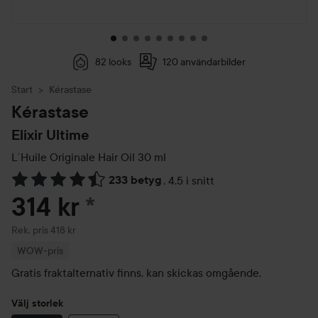
82 looks
120 användarbilder
Start
Kérastase
Kérastase
Elixir Ultime
L´Huile Originale Hair Oil
30 ml
233 betyg
,
4.5 i snitt
Hoppa till Betyg & kommentarer
314 kr
*
Rekommenderat pris 418 kr
Rek. pris 418 kr
WOW-pris
Gratis fraktalternativ finns, kan skickas omgående.
Välj storlek