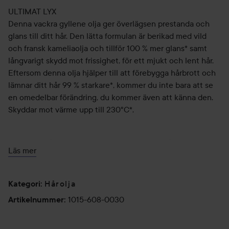
ULTIMAT LYX
Denna vackra gyllene olja ger överlägsen prestanda och
glans till ditt hår. Den lätta formulan är berikad med vild
och fransk kameliaolja och tillför 100 % mer glans* samt
långvarigt skydd mot frissighet, för ett mjukt och lent hår.
Eftersom denna olja hjälper till att förebygga hårbrott och
lämnar ditt hår 99 % starkare*, kommer du inte bara att se
en omedelbar förändring, du kommer även att känna den.
Skyddar mot värme upp till 230°C*.
Ger håret intensiv glans och en härlig långvarig
Läs mer
lystergivande effekt.
Omedelbar mjukhet som gör håret mer lätthanterligt
och enklare att styla.
Hårolja
Kategori
:
Kontrollerar frissigheten i 96 timmar*, för slätare hår.
1015-608-0030
Artikelnummer
:
Hjälper till att stärka håret och motverkar att det
bryts av.