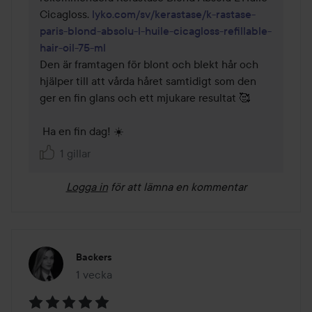
Cicagloss. 
lyko.com/sv/kerastase/k-rastase-
paris-blond-absolu-l-huile-cicagloss-refillable-
hair-oil-75-ml
Den är framtagen för blont och blekt hår och 
hjälper till att vårda håret samtidigt som den 
ger en fin glans och ett mjukare resultat 🥰

 Ha en fin dag! ☀️
1 gillar
Logga in
för att lämna en kommentar
Backers
1 vecka
Inlägget skapades 1 vecka