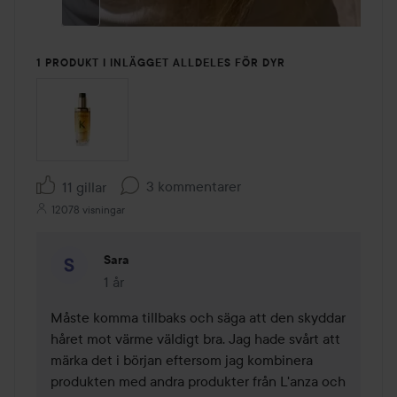
1 PRODUKT I INLÄGGET ALLDELES FÖR DYR
3 kommentarer
11 gillar
12078 visningar
Sara
1 år
Kommentaren lades 1 år
Måste komma tillbaks och säga att den skyddar 
håret mot värme väldigt bra. Jag hade svårt att 
märka det i början eftersom jag kombinera 
produkten med andra produkter från L'anza och 