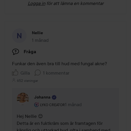
Logga in
för att lämna en kommentar
Nellie
1 månad
Inlägget skapades 1 månad
Fråga
Funkar den även bra till hud med fungal akne?
Gilla
1 kommentar
652 visningar
Johanna
Användarens roll: Lyko Creator.
1 månad
Kommentaren lades 1 månad
LYKO CREATOR
Hej Nellie 😊

Detta är en fuktkräm som är framtagen för 
känslig och uttorkad hud, ofta i samband med 