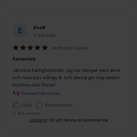
ElseØ
2 månader
Inlägget skapades 2 månader
Verifierad köpare
Betyg:
Fantastisk
5
av
Jättebra fuktighetskräm, jag har kämpat med akne 
5
och rosacea i många år, och denna ger mig varken 
knottror eller finnar!
Översatt från norska
Gilla
Kommentera
802 visningar
Logga in
för att lämna en kommentar