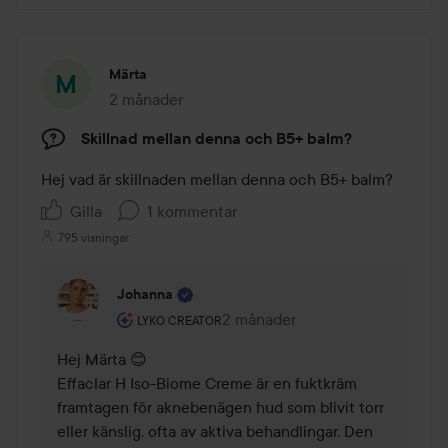
Märta
2 månader
Inlägget skapades 2 månader
Skillnad mellan denna och B5+ balm?
Hej vad är skillnaden mellan denna och B5+ balm?
Gilla
1 kommentar
795 visningar
Johanna
Användarens roll: Lyko Creator.
2 månader
Kommentaren lades 2 månader
LYKO CREATOR
Hej Märta 😊

Effaclar H Iso-Biome Creme är en fuktkräm 
framtagen för aknebenägen hud som blivit torr 
eller känslig, ofta av aktiva behandlingar. Den 