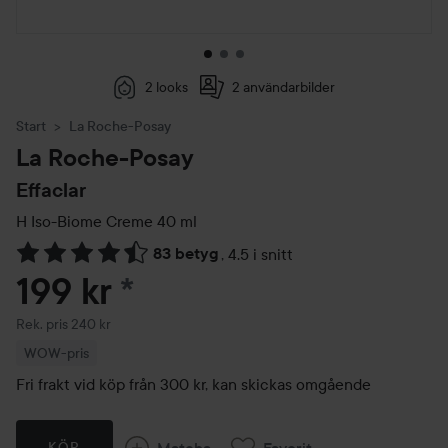
2 looks
2 användarbilder
Start
La Roche-Posay
La Roche-Posay
Effaclar
H Iso-Biome Creme
40 ml
83 betyg
,
4.5 i snitt
Hoppa till Betyg & kommentarer
199 kr
*
Rekommenderat pris 240 kr
Rek. pris 240 kr
WOW-pris
Fri frakt vid köp från 300 kr, kan skickas omgående
Matcha
Favorit
KÖP