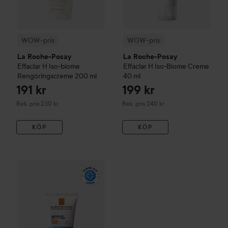
WOW-pris
WOW-pris
La Roche-Posay
La Roche-Posay
Effaclar
H Iso-biome
Effaclar
H Iso-Biome Creme
Rengöringscreme
200 ml
40 ml
191 kr
199 kr
Rekommenderat pris 230 kr
Rekommenderat pris 240 kr
Rek. pris 230 kr
Rek. pris 240 kr
KÖP
KÖP
La Roche-Posay
Anthelios
Uvmune Ultra Cream SPF50+
50 