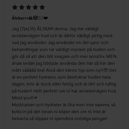
Betyg:
Älskarrr🙏😍🙇‍♀️❤️
5
av
Jag (Tjej,15) ÄLSKAR denna. Jag har väldigt 
5
acnebenägen hud och är därför väldigt petig med 
vad jag använder. Jag använder en del syror och 
behandlingar som tar väldigt mycket på huden och 
gör då så att den blir svagare och mer sensitiv. MEN, 
ända sedan jag började använda den här så har den 
mått sååååå bra! Asså den känns typ som ny!!🥹 Det 
är en perfekt hydrator, som återfuktar huden hela 
dagen, inte är tjock eller fettig och är lätt och luftig 
på huden! Helt perfekt om ni har acnebenägen hud.

Mind you!!🫵

Moisturiser och hydrater är lika men inte samma, så 
kolla in på det innan ni köper den om ni inte är 
bekanta så slipper ni spendera onödiga pengar! 
