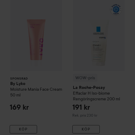
By Lyko
Moisture Mania Face Cream
50 ml
169 kr
WOW-pris
La Roche-Posay
Eff
SPONSRAD
WOW-pris
SPONSRAD
By Lyko
La Roche-Posay
Moisture Mania Face Cream
Effaclar
H Iso-biome
50 ml
Rengöringscreme
200 ml
169 kr
191 kr
Rekommenderat pris 230 kr
Rek. pris 230 kr
KÖP
KÖP