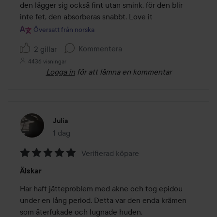
5
den lägger sig också fint utan smink, för den blir 
inte fet, den absorberas snabbt. Love it
Översatt från norska
Kommentera
2 gillar
4436 visningar
Logga in
för att lämna en kommentar
Julia
1 dag
Inlägget skapades 1 dag
Verifierad köpare
Betyg:
Älskar
5
av
Har haft jätteproblem med akne och tog epidou 
5
under en lång period. Detta var den enda krämen 
som återfukade och lugnade huden. 