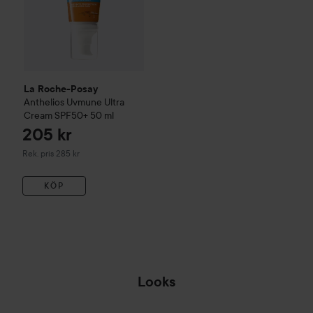
La Roche-Posay
Anthelios
Uvmune Ultra
Cream SPF50+
50 ml
205 kr
Rekommenderat pris 285 kr
Rek. pris 285 kr
KÖP
Looks
EN FIN LITEN
PAKET BOX🫶🏽