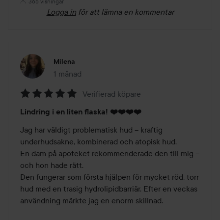
365 visningar
Logga in
för att lämna en kommentar
Milena
1 månad
Inlägget skapades 1 månad
Verifierad köpare
Betyg:
Lindring i en liten flaska! ❤️❤️❤️❤️
5
av
Jag har väldigt problematisk hud – kraftig 
5
underhudsakne, kombinerad och atopisk hud.

En dam på apoteket rekommenderade den till mig – 
och hon hade rätt.

Den fungerar som första hjälpen för mycket röd, torr 
hud med en trasig hydrolipidbarriär. Efter en veckas 
användning märkte jag en enorm skillnad.
