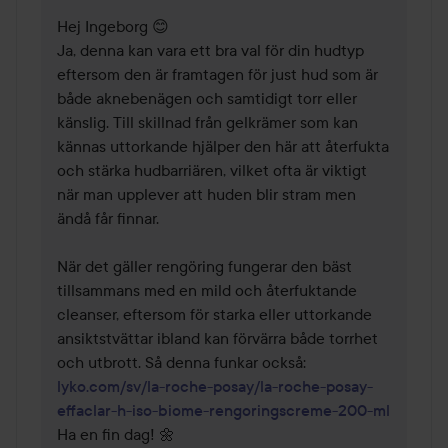
Hej Ingeborg 😊

Ja, denna kan vara ett bra val för din hudtyp 
eftersom den är framtagen för just hud som är 
både aknebenägen och samtidigt torr eller 
känslig. Till skillnad från gelkrämer som kan 
kännas uttorkande hjälper den här att återfukta 
och stärka hudbarriären, vilket ofta är viktigt 
när man upplever att huden blir stram men 
ändå får finnar.

När det gäller rengöring fungerar den bäst 
tillsammans med en mild och återfuktande 
cleanser, eftersom för starka eller uttorkande 
ansiktstvättar ibland kan förvärra både torrhet 
lyko.com/sv/la-roche-posay/la-roche-posay-
effaclar-h-iso-biome-rengoringscreme-200-ml
Ha en fin dag! 🌼