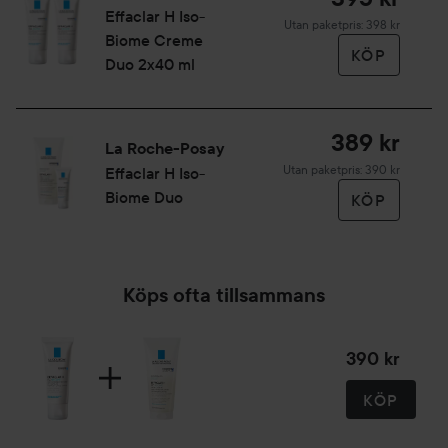
Effaclar
H Iso-
Utan paketpris: 398 kr
Biome Creme
KÖP
Duo 2x40 ml
389 kr
La Roche-Posay
Utan paketpris: 390 kr
Effaclar
H Iso-
Biome Duo
KÖP
Köps ofta tillsammans
390 kr
KÖP