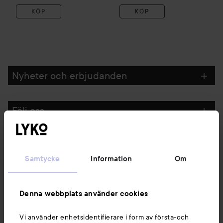
KÖP
KÖP
Nyheter och erbjudanden
Följ oss
Kundservice
Samtycke
Information
Om
Information
Denna webbplats använder cookies
Du kanske också gillar
Vi använder enhetsidentifierare i form av första-och