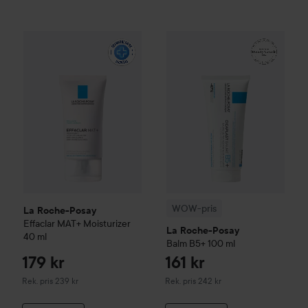
179 kr
La Roche-Posay
Effaclar
MAT+ Moisturizer
WOW-pris
La Roche-Posay
40 ml
Ba
Rekommenderat pris 23
WOW-pris
La Roche-Posay
Effaclar
MAT+ Moisturizer
La Roche-Posay
40 ml
Balm B5+
100 ml
179 kr
161 kr
Rekommenderat pris 239 kr
Rekommenderat pris 242 kr
Rek. pris 239 kr
Rek. pris 242 kr