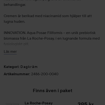
behandlingar.
Cremen är berikad med niacinamid som hjälper till att
lugna huden.
INNOVATION. Aqua Posae Filiformis – en unik prebiotisk
biomassa från La Roche-Posay, i en lugnande formula med
fysiologiskt pH.
Läs mer
Hypoallergen. Testad under dermatologisk kontroll i
kombination med uttorkande behandling.
Dagkräm
Kategori
:
Användning:
2486-200-0040
Artikelnummer
:
Applicera på rengjord hud morgon och kväll i hela ansiktet
40 ml
Finns även i paket
La Roche-Posay
395 kr