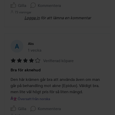
Gilla
Kommentera
73 visningar
Logga in
för att lämna en kommentar
Aks
1 vecka
Inlägget skapades 1 vecka
Verifierad köpare
Betyg:
Bra för aknehud
4
av
Den här krämen går bra att använda även om man 
5
går på behandling mot akne (Epiduo). Väldigt bra, 
men lite väl högt pris för så liten mängd.
Översatt från norska
Gilla
Kommentera