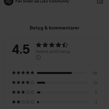
Fler bilder på Lyko Community
Betyg & kommentarer
Betyg:
4.5
Baserat på 83 betyg
i
4.5
Baserat
på
58
13
83
5
betyg
3