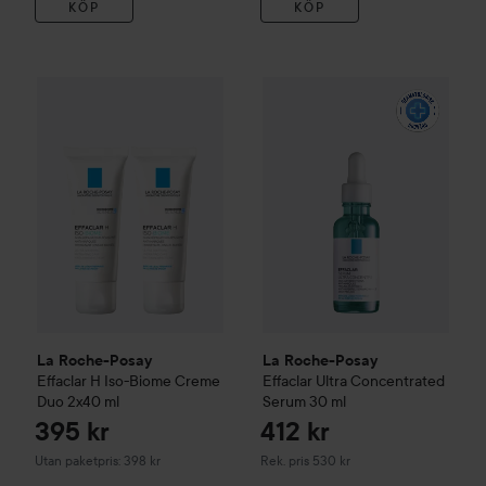
KÖP
KÖP
39
La Roche-Posay
Effaclar
Ultra
La Roche-Posay
Effaclar
H Iso-Biome Creme Duo 2x40 ml
Utan 
La Roche-Posay
La Roche-Posay
Effaclar
H Iso-Biome Creme
Effaclar
Ultra Concentrated
Duo 2x40 ml
Serum
30 ml
395 kr
412 kr
Rekommenderat pris 530 kr
Utan paketpris: 398 kr
Rek. pris 530 kr