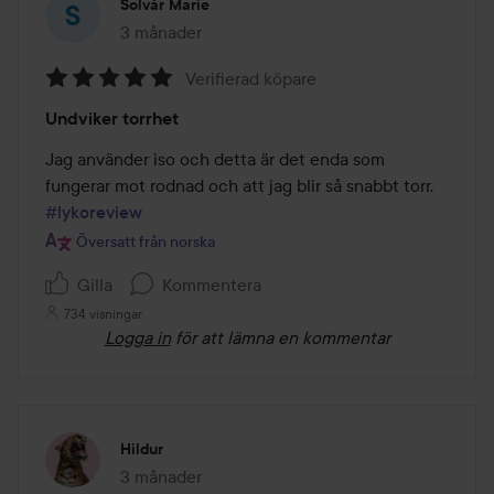
Solvår Marie
3 månader
Inlägget skapades 3 månader
Verifierad köpare
Betyg:
Undviker torrhet
5
av
Jag använder iso och detta är det enda som 
5
fungerar mot rodnad och att jag blir så snabbt torr. 
#lykoreview
Översatt från norska
Gilla
Kommentera
734 visningar
Logga in
för att lämna en kommentar
Hildur
3 månader
Inlägget skapades 3 månader