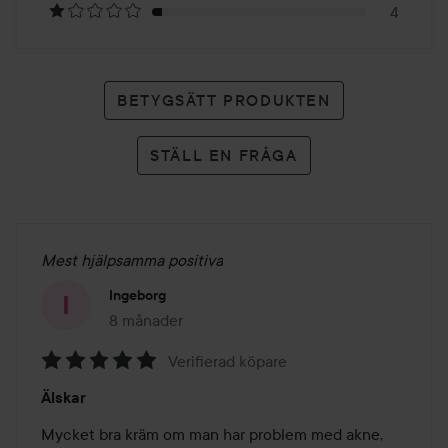
4
BETYGSÄTT PRODUKTEN
STÄLL EN FRÅGA
Mest hjälpsamma positiva
Ingeborg
8 månader
Inlägget skapades 8 månader
Verifierad köpare
Betyg:
Älskar
5
av
Mycket bra kräm om man har problem med akne, 