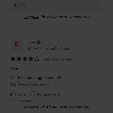
1 gillar
Logga in
för att lämna en kommentar
Elise
Användarens roll: Lyko Creator.
2 månader
Inlägget skapades 2 månader
LYKO CREATOR
Verifierad köpare
Betyg:
Okej
4
av
Ger fukt, men inget speciellt
5
Översatt från norska
Gilla
Kommentera
742 visningar
Logga in
för att lämna en kommentar