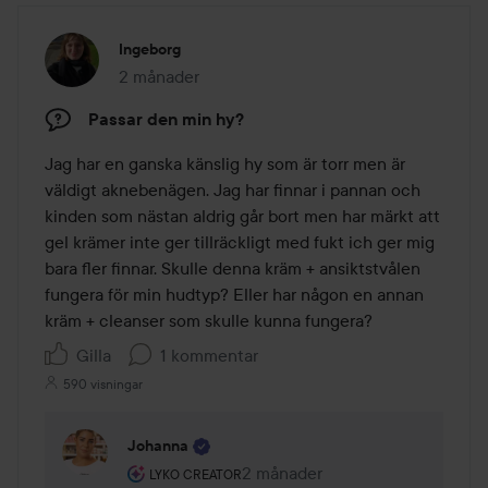
Ingeborg
2 månader
Inlägget skapades 2 månader
Passar den min hy?
Jag har en ganska känslig hy som är torr men är 
väldigt aknebenägen. Jag har finnar i pannan och 
kinden som nästan aldrig går bort men har märkt att 
gel krämer inte ger tillräckligt med fukt ich ger mig 
bara fler finnar. Skulle denna kräm + ansiktstvålen 
fungera för min hudtyp? Eller har någon en annan 
kräm + cleanser som skulle kunna fungera?
Gilla
1 kommentar
590 visningar
Johanna
Användarens roll: Lyko Creator.
2 månader
Kommentaren lades 2 månader
LYKO CREATOR