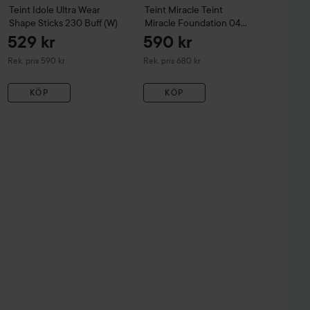
Teint Idole Ultra Wear
Teint Miracle
Teint
Shape Sticks
230 Buff (W)
Miracle Foundation
04
Beige Nature
529 kr
590 kr
Rekommenderat pris 590 kr
Rekommenderat pris 680 kr
Rek. pris 590 kr
Rek. pris 680 kr
KÖP
KÖP