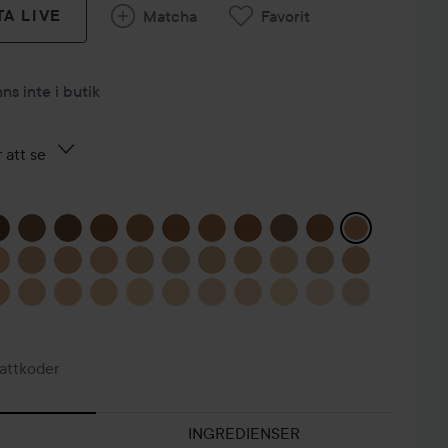
TA LIVE
Matcha
Favorit
nns inte i butik
 att se
attkoder
GOD
C
FORTSÄTTNING
CRUELLA
FÖDELSEDAGS
B
INGREDIENSER
✨
DE VIL
MAKE-UP 🌸
V