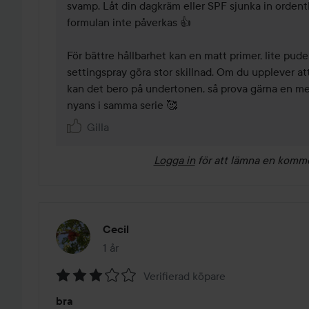
svamp. Låt din dagkräm eller SPF sjunka in ordentlig
formulan inte påverkas 👍

För bättre hållbarhet kan en matt primer, lite pude
settingspray göra stor skillnad. Om du upplever att
kan det bero på undertonen, så prova gärna en mer 
nyans i samma serie 🥰 
Gilla
Logga in
för att lämna en komm
Cecil
1 år
Inlägget skapades 1 år
Verifierad köpare
Betyg:
bra
3