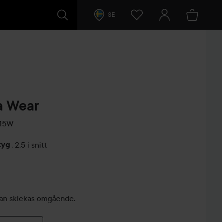
SE
ra Wear
15W
tyg
,
2.5 i snitt
arer
, kan skickas omgående.