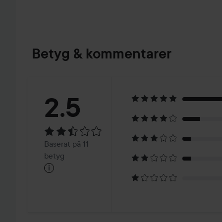
Betyg & kommentarer
Betyg:
2.5
2.5
Baserat
Baserat på 11
på
betyg
i
11