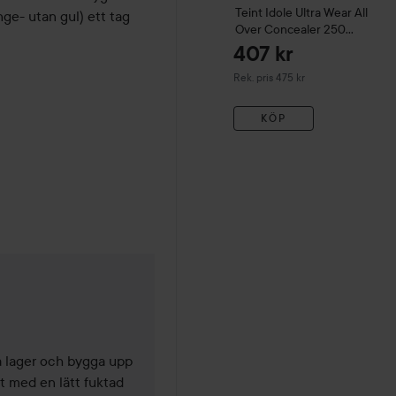
Teint Idole Ultra Wear
All
ge- utan gul) ett tag 
Over Concealer
250
Bisque W 025
407 kr
Rekommenderat pris 475 kr
Rek. pris 475 kr
KÖP
 4 månader
a lager och bygga upp 
t med en lätt fuktad 