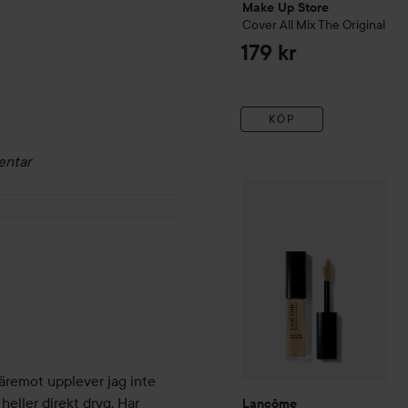
Make Up Store
Cover All Mix
The Original
179 kr
KÖP
entar
Lancôme
Teint Idole Ultra
remot upplever jag inte 
heller direkt dryg. Har 
Lancôme