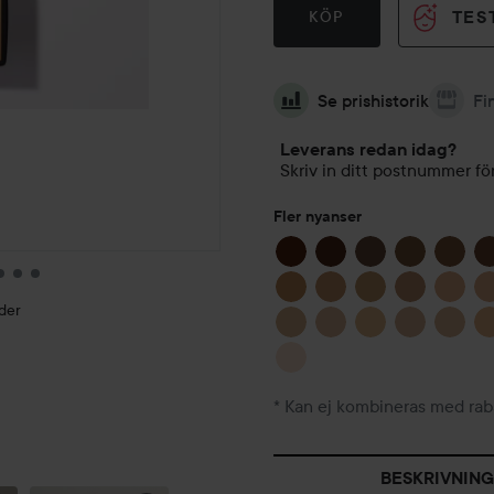
TES
KÖP
Se prishistorik
Fi
Leverans redan idag?
Skriv in ditt postnummer för
Fler nyanser
der
* Kan ej kombineras med rab
LOOK MED
FULL FACE
MINA
MED SMINK
FAVORITER
FRÅN
🩵
LANCOME...
BESKRIVNING