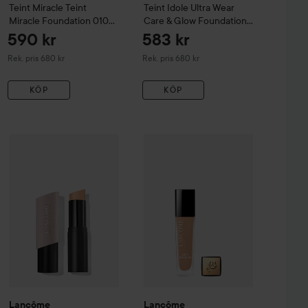
Teint Miracle
Teint
Teint Idole Ultra Wear
Miracle Foundation
010
Care & Glow Foundation
Beige Porcelaine
120N
590 kr
583 kr
Rekommenderat pris 680 kr
Rekommenderat pris 680 kr
Rek. pris 680 kr
Rek. pris 680 kr
KÖP
KÖP
407 kr
529 
 Wear
Lancôme
All Over Concealer
Teint Idole Ultra Wear Shape Sticks
250 Bisque W 025
Lancôme
Teint Miracle
230 Buff (W)
Teint Mirac
Rekommenderat pris 475 kr
Rekommend
Lancôme
Lancôme