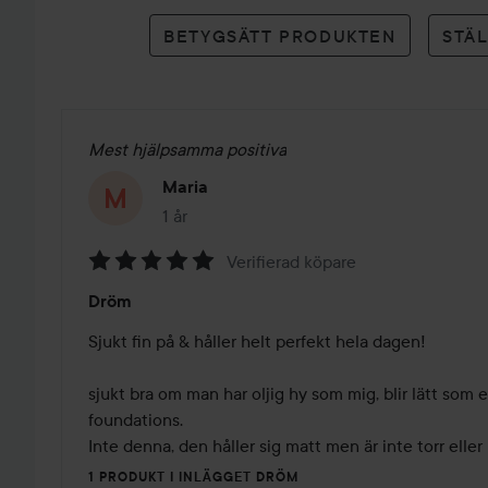
betyg
BETYGSÄTT PRODUKTEN
STÄ
Mest hjälpsamma positiva
Maria
1 år
Inlägget skapades 1 år
Verifierad köpare
Betyg:
Dröm
5
av
Sjukt fin på & håller helt perfekt hela dagen!

5
sjukt bra om man har oljig hy som mig, blir lätt som
foundations. 

Inte denna, den håller sig matt men är inte torr eller 
1 PRODUKT I INLÄGGET DRÖM