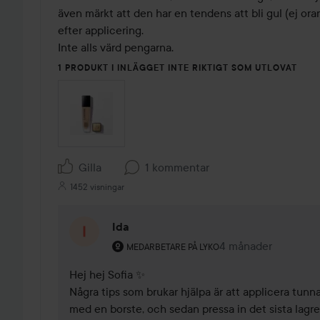
även märkt att den har en tendens att bli gul (ej oran
efter applicering.

Inte alls värd pengarna.
1 PRODUKT I INLÄGGET INTE RIKTIGT SOM UTLOVAT
Gilla
1 kommentar
1452 visningar
Ida
Användarens roll: Medarbetare på Lyko.
4 månader
Kommentaren lades
MEDARBETARE PÅ LYKO
Hej hej Sofia ✨ 

Några tips som brukar hjälpa är att applicera tunn
med en borste, och sedan pressa in det sista lagre