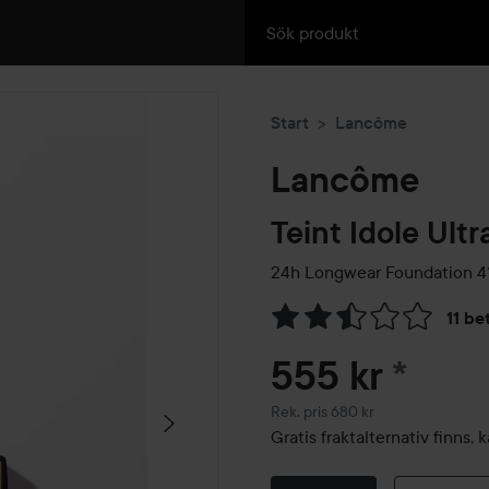
Start
Lancôme
Lancôme
Teint Idole Ult
24h Longwear Foundation
4
11 be
Hoppa till Betyg & komment
555 kr
*
Rekommenderat pris 680 kr
Rek. pris 680 kr
Gratis fraktalternativ finns