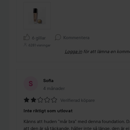
Kommentera
6 gillar
6281 visningar
Logga in
för att lämna en komm
Sofia
4 månader
Inlägget skapades 4 månader
Verifierad köpare
Betyg:
Inte riktigt som utlovat
2
av
Känns att huden "mår bra" med denna foundation. Dä
5
att den är så täckande, håller inte så länge, den är ej 