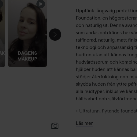
Upptäck långvarig perfektio
Foundation, en högpresteran
och naturlig ut. Denna avanc
som andas och känns bekväm
raffinerad, naturlig, matt fi
teknologi och anpassar sig ti
AKEUP
DAGENS
hudton utan att kännas tung
MAKEUP
hudvårdsserum och kombiner
hjälper huden att kännas ba
stödjer återfuktning och mju
skydda huden från yttre påf
alla hudtyper, inklusive kän
hållbarhet och självförtroend
• Ultratunn, flytande found
• Naturlig matt finish som k
Läs mer
• Med stöd av Fleximatte™-te
• Berikad med 81 % hudvårds