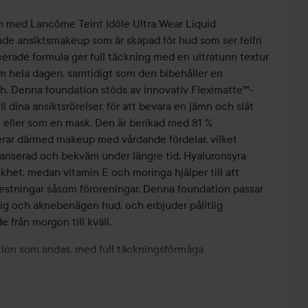
n med Lancôme Teint Idôle Ultra Wear Liquid
de ansiktsmakeup som är skapad för hud som ser felfri
erade formula ger full täckning med en ultratunn textur
 hela dagen, samtidigt som den bibehåller en
nish. Denna foundation stöds av innovativ Fleximatte™-
ll dina ansiktsrörelser, för att bevara en jämn och slät
 eller som en mask. Den är berikad med 81 %
ar därmed makeup med vårdande fördelar, vilket
lanserad och bekväm under längre tid. Hyaluronsyra
khet, medan vitamin E och moringa hjälper till att
restningar såsom föroreningar. Denna foundation passar
slig och aknebenägen hud, och erbjuder pålitlig
e från morgon till kväll.
ation som andas, med full täckningsförmåga
ontrollerar glans samtidigt som hudens struktur bevaras
knologi för flexibel, långvarig komfort
serum för förbättrad hudkomfort