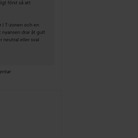
t först så att 
r i T-zonen och en 
 nyansen drar åt gult 
neutral eller sval 
entar