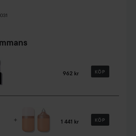
 att stödja dagligt skydd mot UV-exponering
0031
ndation på handens baksida för att kontrollera mängden
sammans
början från mitten och tona utåt för ett jämnt resultat
KÖP
962 kr
m att lägga till mer produkt där det behövs
ning och rekommenderas för alla åldrar
KÖP
1 441 kr