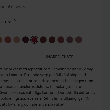
nns inte i butik
 att se
INGREDIENSER
ick är ett matt läppstift som kombinerar intensiv färg
 och komfort. Ett enda svep ger full täckning med
metslent resultat som sitter perfekt hela dagen utan
ncerade, transfer-resistenta formulan jämnar ut
mhäver läpparnas naturliga konturer. Den subtila doften av
ppliceringsupplevelsen. Refills finns tillgängliga i 15
t att byta färg och återanvända stiftet.