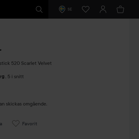
SE
r
stick
520 Scarlet Velvet
yg
,
5 i snitt
arer
, kan skickas omgående.
a
Favorit