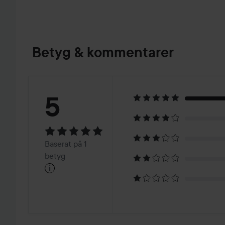
Betyg & kommentarer
Betyg:
5
5
Baserat
Baserat på 1
på
betyg
i
1