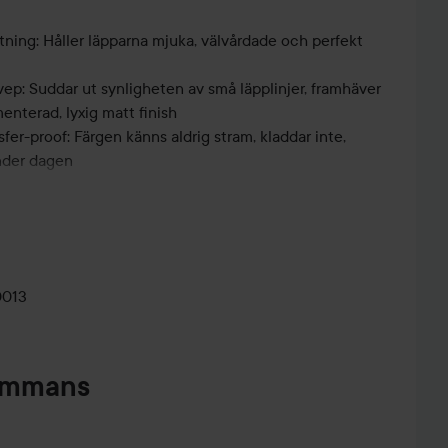
ktning: Håller läpparna mjuka, välvårdade och perfekt
svep: Suddar ut synligheten av små läpplinjer, framhäver
enterad, lyxig matt finish
er-proof: Färgen känns aldrig stram, kladdar inte,
under dagen
t gav en jämn applicering och en lyxig matt finish
intensiv, härligt mjuk och lättapplicerad utan att dra i
t gav definition, att läppstiftsspetsen formade läpparna
0013
t resultat
och konsumentundersökningar på 34 deltagare
sammans