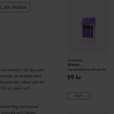
SPONSRAD
LL EN FRÅGA
SPONSRAD
Gleeze
 och komfort för dig som 
Squad Makeup Brush Kit
Formulan är berikad med 
99 kr
uvextrakt, vilket gör att 
r för en jämn och 
KÖP
rande färg som passar 
intensiv och täcker 