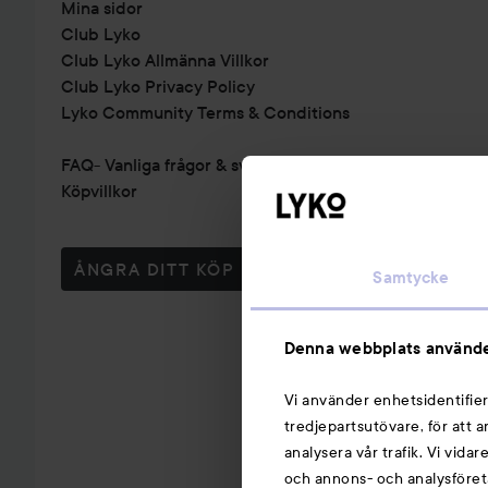
Mina sidor
Club Lyko
Club Lyko Allmänna Villkor
Club Lyko Privacy Policy
Lyko Community Terms & Conditions
FAQ- Vanliga frågor & svar
Köpvillkor
ÅNGRA DITT KÖP
Samtycke
Denna webbplats använde
Vi använder enhetsidentifier
tredjepartsutövare, för att 
analysera vår trafik. Vi vida
och annons- och analysföret