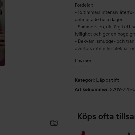
Fördelar:
- 16 timmars intensiv återfu
definierade hela dagen
- Sammetslen, rik färg i ett 
fyllighet och ger en högpigm
- Bekväm, smudge- och transf
överförs inte eller bleknar 
Vad säger användarna:
Läs mer
94 % upplevde att läppstifte
88 % upplevde att färgen var 
Läppstift
Kategori
:
läpparna
82 % upplevde att läppstifte
3709-225-
Artikelnummer
:
och gav ett perfekt definiera
Baserat på kliniska tester 
Köps ofta till
Användning: