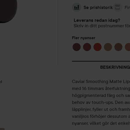
Se prishistorik
Fi
Leverans redan idag?
Skriv in ditt postnummer för
Fler nyanser
BESKRIVNING
Caviar Smoothing Matte Lipst
ld
med 16 timmars återfuktning
högpigmenterad färg och sam
behov av touch-ups. Den ava
läpplinjer, fyller ut och fra
NYA CAVIAR
vaniljros förhöjer dessutom a
SMOOTHING
nyanser, vilket gör det enkel
MATTE...