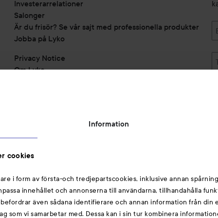
Investerarrelationer
k
Salonger
Är du frisör? Se vår sajt med professionella produkter
Jobba på Lyko
Privacy Notice
Om Lyko
Tillgänglighetsredogörelse
Topplista
Rabattkoder
Information
Michael Edwards Fragrances of the World
Cookie Consent
r cookies
Privacy Notice for Suppliers and other Business
Partners
are i form av första-och tredjepartscookies, inklusive annan spårning
anpassa innehållet och annonserna till användarna, tillhandahålla funk
Du kanske också gillar
rebefordrar även sådana identifierare och annan information från din e
ag som vi samarbetar med. Dessa kan i sin tur kombinera informatio