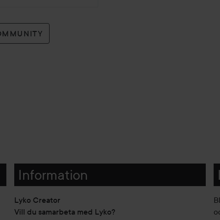
OMMUNITY
Information
Lyko Creator
B
Vill du samarbeta med Lyko?
o