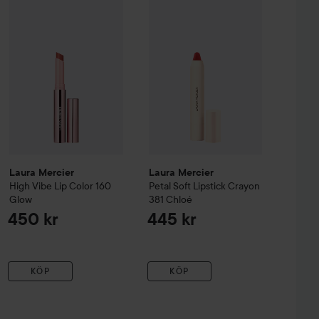
Laura Mercier
High Vibe Lip Color
269 kr
Laura Mercier
160 Glow
Petal Soft Lipstick 
450 kr
te Lipstick
Peony
Rekommenderat pris 299 kr
Laura Mercier
Laura Mercier
High Vibe Lip Color
160
Petal Soft Lipstick Crayon
Glow
381 Chloé
450 kr
445 kr
KÖP
KÖP