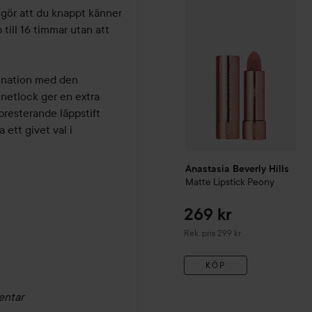
Anastasia Beverly Hills
Mat
gör att du knappt känner 
till 16 timmar utan att 
ination med den 
etlock ger en extra 
resterande läppstift 
ett givet val i 
Anastasia Beverly Hills
Matte Lipstick
Peony
269 kr
Rekommenderat pris 299 kr
Rek. pris 299 kr
KÖP
entar