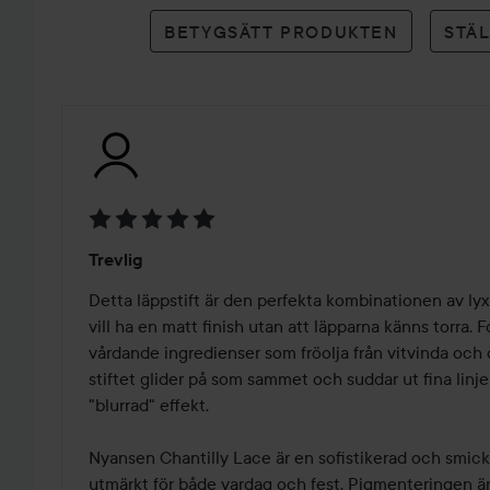
betyg
BETYGSÄTT PRODUKTEN
STÄ
Betyg:
Trevlig
5
av
Detta läppstift är den perfekta kombinationen av lyx
5
vill ha en matt finish utan att läpparna känns torra. 
vårdande ingredienser som fröolja från vitvinda och dr
stiftet glider på som sammet och suddar ut fina linje
"blurrad" effekt.

Nyansen Chantilly Lace är en sofistikerad och smick
utmärkt för både vardag och fest. Pigmenteringen är 