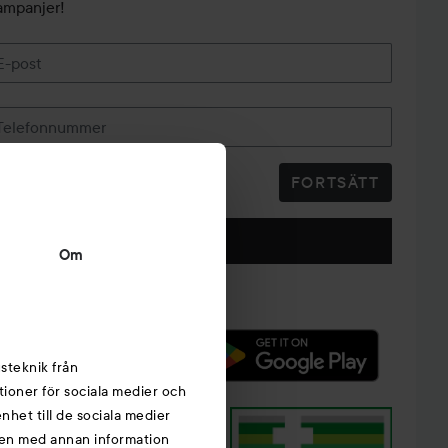
ampanjer!
E-post
Telefonnummer
FORTSÄTT
Följ oss
Om
steknik från
tioner för sociala medier och
nhet till de sociala medier
nen med annan information