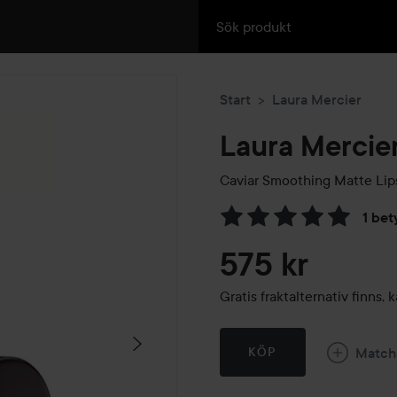
Start
Laura Mercier
Laura Mercie
Caviar Smoothing Matte Lip
1 bet
Hoppa till Betyg & komment
575 kr
Gratis fraktalternativ finns
Match
KÖP