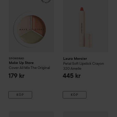
Laura Mercier
SPONSRAD
Make Up Store
Petal Soft Lipstick Crayon
Cover All Mix
The Original
320 Amelie
179 kr
445 kr
KÖP
KÖP
Laura Mercier
Caviar Hydra-Crème Lipstick
612 Park Ave
575
Anastasia Beverly Hills
Matte 