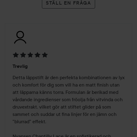
STÄLL EN FRÅGA
Betyg:
Trevlig
5
av
Detta läppstift är den perfekta kombinationen av lyx 
5
och komfort för dig som vill ha en matt finish utan 
att läpparna känns torra. Formulan är berikad med 
vårdande ingredienser som fröolja från vitvinda och 
druvextrakt, vilket gör att stiftet glider på som 
sammet och suddar ut fina linjer för en jämn och 
"blurrad" effekt.

Nyansen Chantilly Lace är en sofistikerad och 