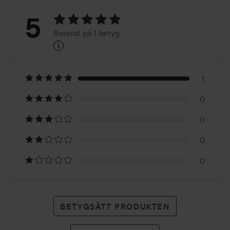
Betyg:
5
Baserat på 1 betyg
i
5
Baserat
på
1
0
1
0
betyg
0
0
BETYGSÄTT PRODUKTEN