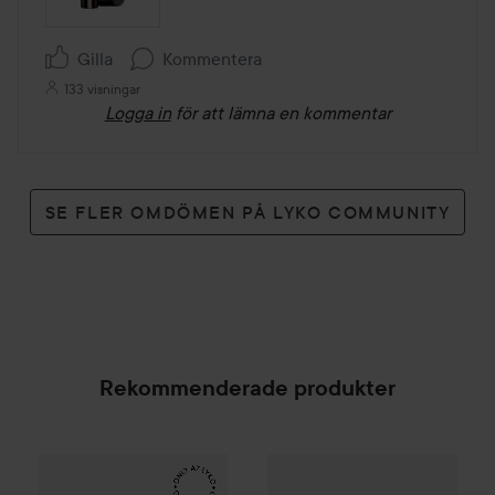
Gilla
Kommentera
133 visningar
Logga in
för att lämna en kommentar
SE FLER OMDÖMEN PÅ LYKO COMMUNITY
Rekommenderade produkter
Make Up Store
Cover All Mix
Laura Mercier
The Original
Petal Soft Lips
179 kr
SPONSRAD