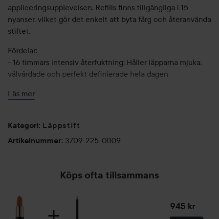
appliceringsupplevelsen. Refills finns tillgängliga i 15
nyanser, vilket gör det enkelt att byta färg och återanvända
stiftet.
Fördelar:
- 16 timmars intensiv återfuktning: Håller läpparna mjuka,
välvårdade och perfekt definierade hela dagen
- Sammetslen, rik färg i ett svep: Suddar ut synligheten av
Läs mer
små läpplinjer, framhäver fyllighet och ger en
högpigmenterad, lyxig matt finish
- Bekväm, smudge- och transfer-proof: Färgen känns aldrig
Läppstift
Kategori
:
stram, kladdar inte, överförs inte eller bleknar under dagen
3709-225-0009
Artikelnummer
:
Vad säger användarna:
94 % upplevde att läppstiftet gav en jämn applicering och
Köps ofta tillsammans
en lyxig matt finish
88 % upplevde att färgen var intensiv, härligt mjuk och
lättapplicerad utan att dra i läpparna
945 kr
82 % upplevde att läppstiftet gav definition, att