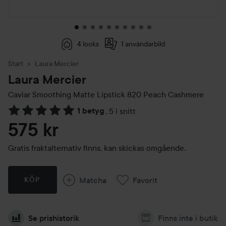
4 looks
1 användarbild
Start
Laura Mercier
Laura Mercier
Caviar Smoothing Matte Lipstick
820 Peach Cashmere
1 betyg
,
5 i snitt
Hoppa till Betyg & kommentarer
575 kr
Gratis fraktalternativ finns, kan skickas omgående.
Matcha
Favorit
KÖP
Se prishistorik
Finns inte i butik