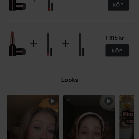
läppstiftsspetsen formade läpparna och gav ett perfekt
KÖP
definierat resultat
Baserat på kliniska tester och konsumentundersökningar
på 34 deltagare
1 315 kr
Användning:
KÖP
Applicera läppstift med jämnt tryck på både över- och
underläpp.
Looks
För att fördela färgen jämnt, pressa ihop läpparna.
HOPPA ÖVER SEKTIONEN
För en mer definierad läpplook, markera läpparna med en
kompletterande nyans av Caviar Perfecting Lip Liner före
eller efter applicering av läppstiftet.