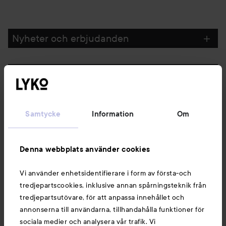
Nyheter och erbjudanden
Följ oss
Kundservice
Samtycke
Information
Om
Information
Denna webbplats använder cookies
Vi använder enhetsidentifierare i form av första-och
Du kanske också gillar
tredjepartscookies, inklusive annan spårningsteknik från
tredjepartsutövare, för att anpassa innehållet och
annonserna till användarna, tillhandahålla funktioner för
sociala medier och analysera vår trafik. Vi