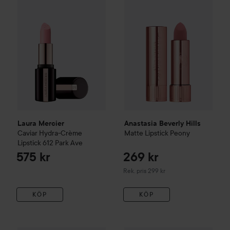
Laura Mercier
Anastasia Beverly Hills
Caviar Hydra-Crème
Matte Lipstick
Peony
Lipstick
612 Park Ave
575 kr
269 kr
Rekommenderat pris 299 kr
Rek. pris 299 kr
KÖP
KÖP