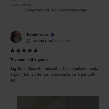
359 visningar
Logga in
för att lämna en kommentar
Travelwlaaura
Användarens roll: Lyko Creator.
3 månader
Inlägget skapades 3 månader
LYKO CREATOR
Betyg:
The best in the game
5
av
Jag älskar Macs formula och att dom håller heeeela 
5
dagen ( från en tjej som äter snacks var 5 minut😂