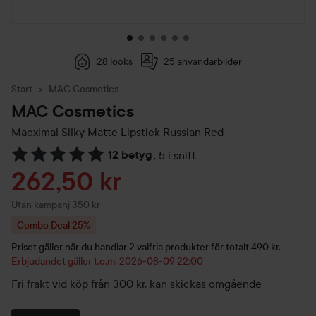
28 looks
25 användarbilder
Start
MAC Cosmetics
MAC Cosmetics
Macximal Silky Matte Lipstick
Russian Red
12 betyg
,
5 i snitt
Hoppa till Betyg & kommentarer
Reapris
262,50 kr
Utan kampanj 350 kr
Combo Deal 25%
Priset gäller när du handlar 2 valfria produkter för totalt 490 kr.
Erbjudandet gäller t.o.m. 2026-08-09 22:00
Fri frakt vid köp från 300 kr, kan skickas omgående