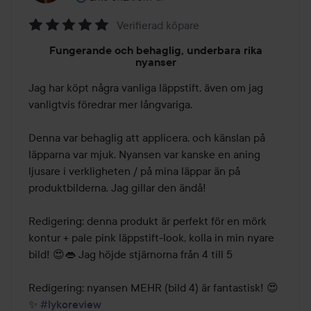
Verifierad köpare
Betyg:
Fungerande och behaglig, underbara rika
5
nyanser
av
Jag har köpt några vanliga läppstift, även om jag 
5
vanligtvis föredrar mer långvariga. 

Denna var behaglig att applicera, och känslan på 
läpparna var mjuk. Nyansen var kanske en aning 
ljusare i verkligheten / på mina läppar än på 
produktbilderna. Jag gillar den ändå!

Redigering: denna produkt är perfekt för en mörk 
kontur + pale pink läppstift-look, kolla in min nyare 
bild! 😍👄 Jag höjde stjärnorna från 4 till 5

Redigering: nyansen MEHR (bild 4) är fantastisk! 😍 
✨ 
#lykoreview