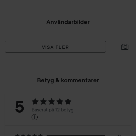
Användarbilder
VISA FLER
Betyg & kommentarer
Betyg:
5
Baserat på 12 betyg
i
5
Baserat