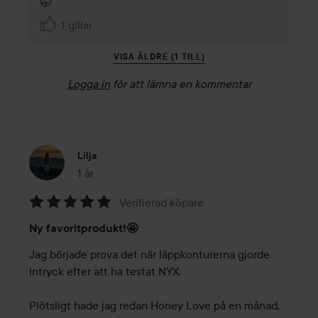
🤭
1 gillar
VISA ÄLDRE (1 TILL)
Logga in
för att lämna en kommentar
Lilja
1 år
Inlägget skapades 1 år
Verifierad köpare
Betyg:
Ny favoritprodukt!🤩
5
av
Jag började prova det när läppkonturerna gjorde 
5
intryck efter att ha testat NYX. 

Plötsligt hade jag redan Honey Love på en månad, 