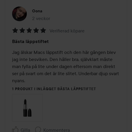
Oona
2 veckor
Inlägget skapades 2 veckor
Verifierad köpare
Betyg:
Bästa läppstiftet
5
av
Jag älskar Macs läppstift och den här gången blev 
5
jag inte besviken. Den håller bra, självklart måste 
man fylla på lite under dagen eftersom man direkt 
ser på svart om det är lite slitet. Underbar djup svart 
nyans.
1 PRODUKT I INLÄGGET BÄSTA LÄPPSTIFTET
Gilla
Kommentera