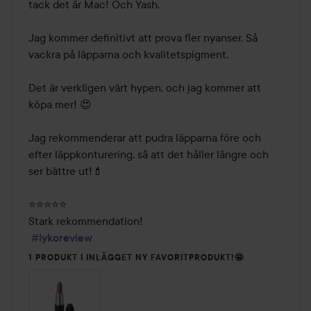
tack det är Mac! Och Yash. 

Jag kommer definitivt att prova fler nyanser. Så 
vackra på läpparna och kvalitetspigment. 

Det är verkligen värt hypen, och jag kommer att 
köpa mer! 😍

Jag rekommenderar att pudra läpparna före och 
efter läppkonturering, så att det håller längre och 
ser bättre ut!💄 

⭐️⭐️⭐️⭐️⭐️

Stark rekommendation! 

#lykoreview
1 PRODUKT I INLÄGGET NY FAVORITPRODUKT!🤩