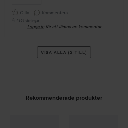
Gilla
Kommentera
4369 visningar
Logga in
för att lämna en kommentar
VISA ALLA (2 TILL)
Rekommenderade produkter
Gleeze
Yummy Lip Gloss
Rare Raz
25 kr
SPONSRAD
Combo Deal 25%
MAC Cosmet