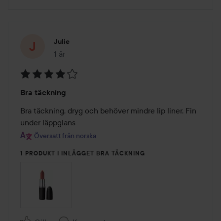
Julie
1 år
Inlägget skapades 1 år
Betyg:
Bra täckning
4
av
Bra täckning, dryg och behöver mindre lip liner. Fin 
5
under läppglans
Översatt från norska
1 PRODUKT I INLÄGGET BRA TÄCKNING