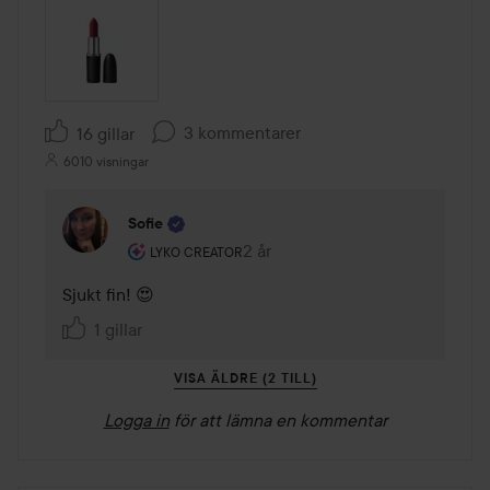
3 kommentarer
16 gillar
6010 visningar
Sofie
Användarens roll: Lyko Creator.
2 år
Kommentaren lades 2 år
LYKO CREATOR
Sjukt fin! 😍
1 gillar
VISA ÄLDRE (2 TILL)
Logga in
för att lämna en kommentar