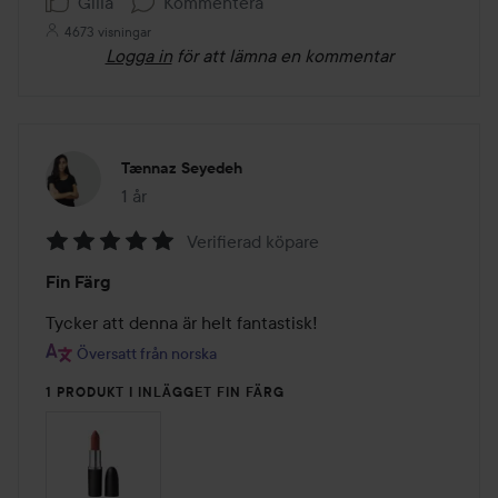
Gilla
Kommentera
4673 visningar
Logga in
för att lämna en kommentar
Tænnaz Seyedeh
1 år
Inlägget skapades 1 år
Verifierad köpare
Betyg:
Fin Färg
5
av
Tycker att denna är helt fantastisk!
5
Översatt från norska
1 PRODUKT I INLÄGGET FIN FÄRG