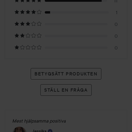
på
11
1
12
0
betyg
0
0
BETYGSÄTT PRODUKTEN
STÄLL EN FRÅGA
Mest hjälpsamma positiva
Jessika