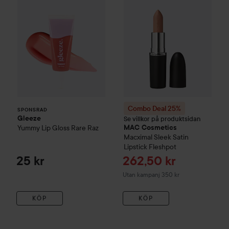
Combo Deal 25%
SPONSRAD
Gleeze
Se villkor på produktsidan
Yummy Lip Gloss
Rare Raz
MAC Cosmetics
Macximal Sleek Satin
Lipstick
Fleshpot
Reapris
25 kr
262,50 kr
Utan kampanj 350 kr
KÖP
KÖP