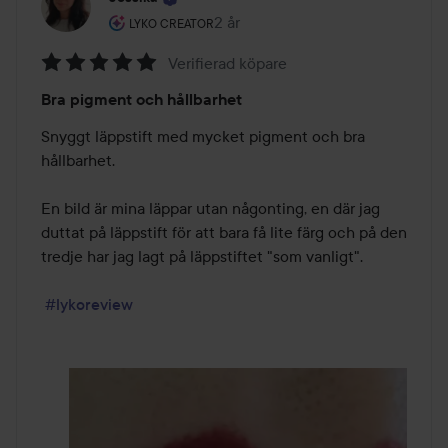
Användarens roll: Lyko Creator.
2 år
Inlägget skapades 2 år
LYKO CREATOR
Verifierad köpare
Betyg:
Bra pigment och hållbarhet
5
av
Snyggt läppstift med mycket pigment och bra 
5
hållbarhet. 

En bild är mina läppar utan någonting, en där jag 
duttat på läppstift för att bara få lite färg och på den 
tredje har jag lagt på läppstiftet "som vanligt". 

#lykoreview