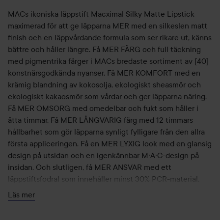
MACs ikoniska läppstift Macximal Silky Matte Lipstick
maximerad för att ge läpparna MER med en silkeslen matt
finish och en läppvårdande formula som ser rikare ut, känns
bättre och håller längre. Få MER FÄRG och full täckning
med pigmentrika färger i MACs bredaste sortiment av [40]
konstnärsgodkända nyanser. Få MER KOMFORT med en
krämig blandning av kokosolja, ekologiskt sheasmör och
ekologiskt kakaosmör som vårdar och ger läpparna näring.
Få MER OMSORG med omedelbar och fukt som håller i
åtta timmar. Få MER LÅNGVARIG färg med 12 timmars
hållbarhet som gör läpparna synligt fylligare från den allra
första appliceringen. Få en MER LYXIG look med en glansig
design på utsidan och en igenkännbar M·A·C-design på
insidan. Och slutligen, få MER ANSVAR med ett
läppstiftsfodral som innehåller minst 30% PCR-material.
Det ikoniska matta läppstiftet som förändrade världen må
Läs mer
ha uppgraderats, men varje berömd och fräsch nyans
levererar fortfarande den signaturdoft av vanilj som du