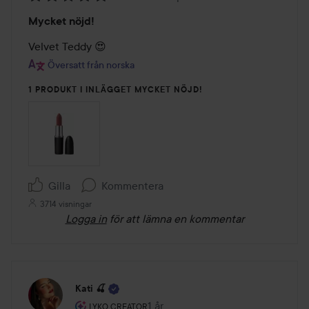
Betyg:
Mycket nöjd!
5
av
Velvet Teddy 😍
5
Översatt från norska
1 PRODUKT I INLÄGGET MYCKET NÖJD!
Gilla
Kommentera
3714 visningar
Logga in
för att lämna en kommentar
Kati 🍒
Användarens roll: Lyko Creator.
1 år
Inlägget skapades 1 år
LYKO CREATOR