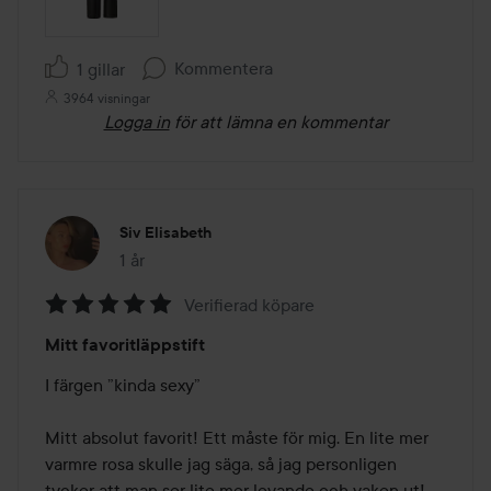
Kommentera
1 gillar
3964 visningar
Logga in
för att lämna en kommentar
Siv Elisabeth
1 år
Inlägget skapades 1 år
Verifierad köpare
Betyg:
Mitt favoritläppstift
5
av
I färgen ”kinda sexy” 

5
Mitt absolut favorit! Ett måste för mig. En lite mer 
varmre rosa skulle jag säga, så jag personligen 
tycker att man ser lite mer levande och vaken ut! 