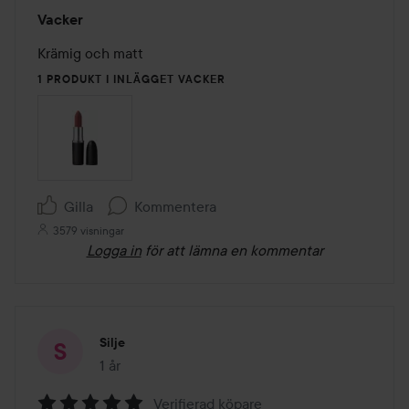
Betyg:
Vacker
5
av
Krämig och matt
5
1 PRODUKT I INLÄGGET VACKER
Gilla
Kommentera
3579 visningar
Logga in
för att lämna en kommentar
Silje
1 år
Inlägget skapades 1 år
Verifierad köpare