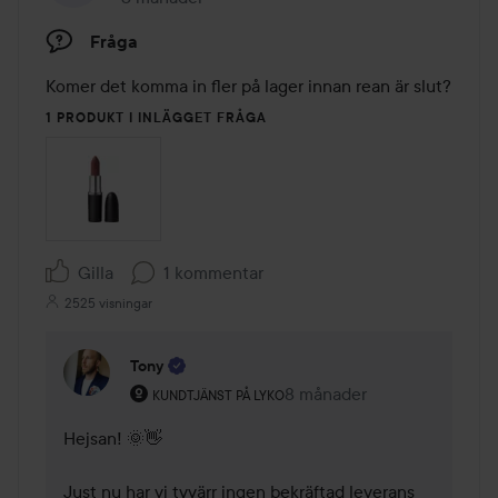
Fråga
Komer det komma in fler på lager innan rean är slut?
1 PRODUKT I INLÄGGET FRÅGA
Gilla
1 kommentar
2525 visningar
Tony
Användarens roll: Kundtjänst på Lyko.
8 månader
Kommentaren lades 8 mån
KUNDTJÄNST PÅ LYKO
Hejsan! 🌞👋

Just nu har vi tyvärr ingen bekräftad leverans 