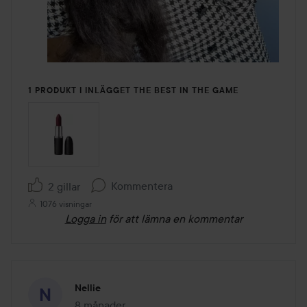
1 PRODUKT I INLÄGGET THE BEST IN THE GAME
Kommentera
2 gillar
1076 visningar
Logga in
för att lämna en kommentar
Nellie
8 månader
Inlägget skapades 8 månader