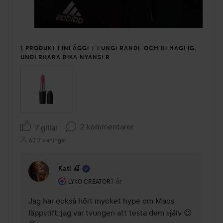
1 PRODUKT I INLÄGGET FUNGERANDE OCH BEHAGLIG,
UNDERBARA RIKA NYANSER
2 kommentarer
7 gillar
6317 visningar
Kati 🍒
Användarens roll: Lyko Creator.
1 år
Kommentaren lades 1 år
LYKO CREATOR
Jag har också hört mycket hype om Macs 
läppstift; jag var tvungen att testa dem själv 😉