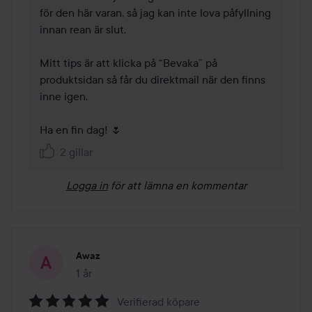
för den här varan, så jag kan inte lova påfyllning 
innan rean är slut.

Mitt tips är att klicka på “Bevaka” på 
produktsidan så får du direktmail när den finns 
inne igen.

2 gillar
Logga in
för att lämna en kommentar
Awaz
1 år
Inlägget skapades 1 år
Verifierad köpare