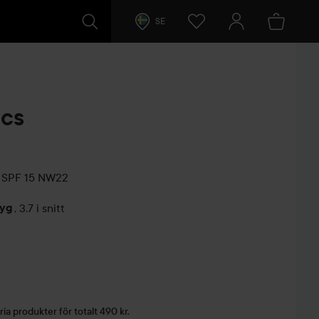
SE
cs
 SPF 15
NW22
tyg
,
3.7 i snitt
arer
ria produkter för totalt 490 kr.