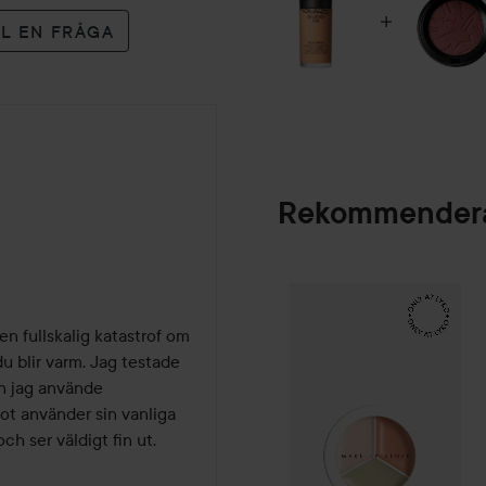
LL EN FRÅGA
Rekommendera
Make Up Store
Cov
SPONSRAD
en fullskalig katastrof om 
 blir varm. Jag testade 
 jag använde 
t använder sin vanliga 
h ser väldigt fin ut. 