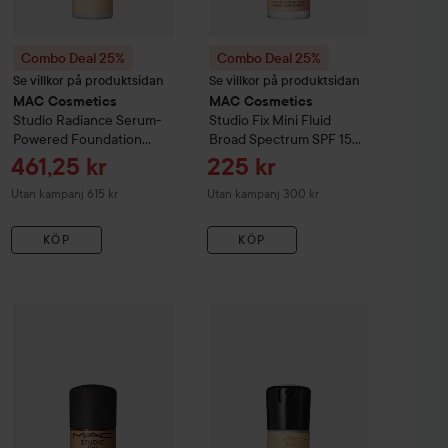
Combo Deal 25%
Combo Deal 25%
Se villkor på produktsidan
Se villkor på produktsidan
MAC Cosmetics
MAC Cosmetics
Studio Radiance
Serum-
Studio Fix
Mini Fluid
Powered Foundation
Broad Spectrum SPF 15
Nc12
Foundation
NC10
Reapris
Reapris
461,25 kr
225 kr
Utan kampanj 615 kr
Utan kampanj 300 kr
KÖP
KÖP
Reapri
461,25 
metics
Combo Deal 25%
Studio Radiance
MAC Cosmetics
Serum-Powered Foundation
Combo Deal 25%
Studio Fix
Mini Fluid Broad 
MAC Cosmetics
Nw11
S
Utan kampanj 