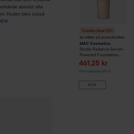
ramhävde absolut alla 
int. Huden blev också 
IEW
Combo Deal 25%
Se villkor på produktsidan
MAC Cosmetics
Studio Radiance
Serum-
Powered Foundation
Nw11
Reapris
461,25 kr
Utan kampanj 615 kr
KÖP