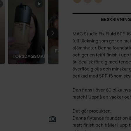
BESKRIVNING
MAC Studio Fix Fluid SPF 15
full täckning som ger en mat
ojämnheter. Denna foundatio
FULL FACE
och ger en felfri finish i u
TORSDAGSMAKEUP
MAC 🪽
är idealisk för dig med tenden
överflödig olja och minskar
berikad med SPF 15 som skyd
Den finns i över 60 olika nya
match! Uppnå en vacker och 
Det gör produkten:
Denna flytande foundation ä
matt finish och håller i upp 