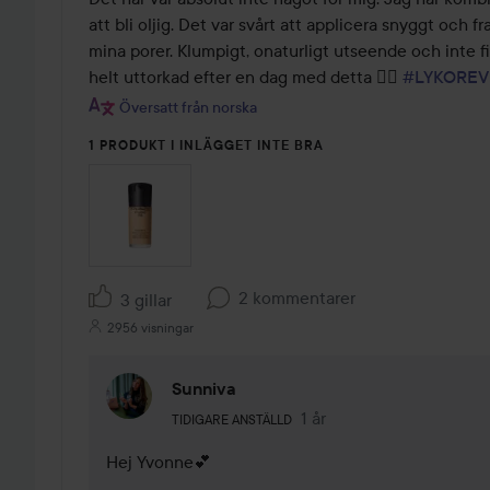
5
att bli oljig. Det var svårt att applicera snyggt och f
mina porer. Klumpigt, onaturligt utseende och inte f
helt uttorkad efter en dag med detta 👎🏻 
#LYKOREV
Översatt från norska
1 PRODUKT I INLÄGGET INTE BRA
2 kommentarer
3 gillar
2956 visningar
Sunniva
Användarens roll: Tidigare anställd.
1 år
Kommentaren lades 1 år
TIDIGARE ANSTÄLLD
Hej Yvonne💕 
