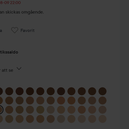
-08-09 22:00
, kan skickas omgående.
a
Favorit
tikssaldo
 att se
SMINKADE
MIN
LILLASYSTER
TREVLIG
MED...
HELG 💗