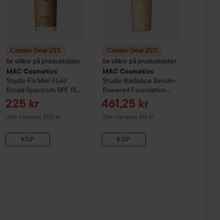
Combo Deal 25%
Combo Deal 25%
Se villkor på produktsidan
Se villkor på produktsidan
MAC Cosmetics
MAC Cosmetics
Studio Fix
Mini Fluid
Studio Radiance
Serum-
Broad Spectrum SPF 15
Powered Foundation
Foundation
Nc30
Nc17.5
Reapris
Reapris
225 kr
461,25 kr
Utan kampanj 300 kr
Utan kampanj 615 kr
KÖP
KÖP