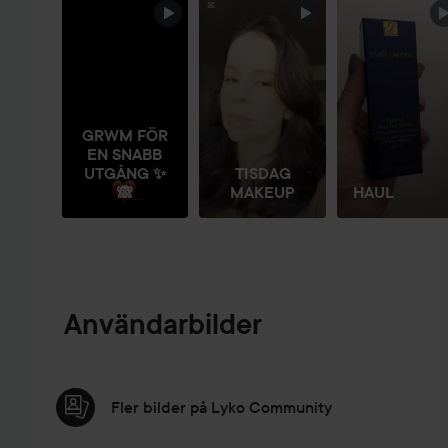
HOPPA ÖVER SEKTIONEN
GRWM FÖR
EN SNABB
UTGÅNG ✨
TISDAG
🙈
MAKEUP
HAUL
Användarbilder
Fler bilder på Lyko Community