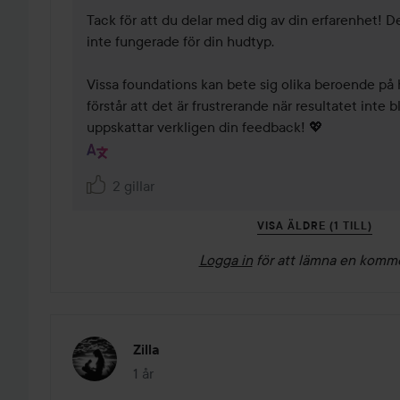
Tack för att du delar med dig av din erfarenhet! De
inte fungerade för din hudtyp. 

Vissa foundations kan bete sig olika beroende på 
förstår att det är frustrerande när resultatet inte bl
uppskattar verkligen din feedback! 💖
2 gillar
VISA ÄLDRE (1 TILL)
Logga in
för att lämna en komm
Zilla
1 år
Inlägget skapades 1 år