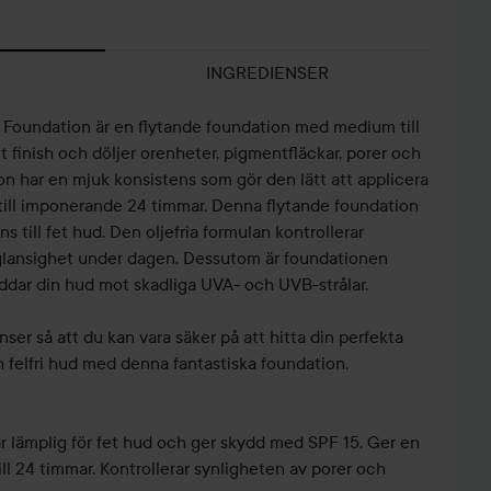
INGREDIENSER
 Foundation är en flytande foundation med medium till
t finish och döljer orenheter, pigmentfläckar, porer och
n har en mjuk konsistens som gör den lätt att applicera
pp till imponerande 24 timmar. Denna flytande foundation
s till fet hud. Den oljefria formulan kontrollerar
 glansighet under dagen. Dessutom är foundationen
dar din hud mot skadliga UVA- och UVB-strålar.
nser så att du kan vara säker på att hitta din perfekta
felfri hud med denna fantastiska foundation.
r lämplig för fet hud och ger skydd med SPF 15. Ger en
till 24 timmar. Kontrollerar synligheten av porer och