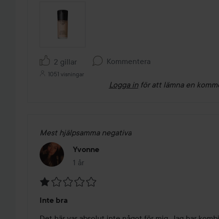
Kommentera
2 gillar
1051 visningar
Logga in
för att lämna en komm
Mest hjälpsamma negativa
Yvonne
1 år
Inlägget skapades 1 år
Betyg:
Inte bra
1
av
Det här var absolut inte något för mig. Jag har komb