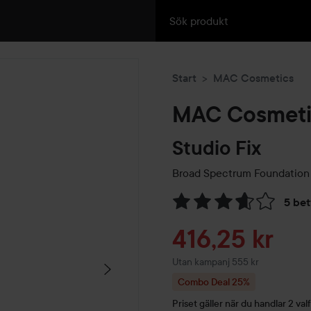
Start
MAC Cosmetics
MAC Cosmeti
Studio Fix
Broad Spectrum Foundation
5 be
Hoppa till Betyg & komment
Reapris
416,25 kr
Utan kampanj 555 kr
Combo Deal 25%
Priset gäller när du handlar 2 valf