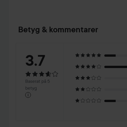
Betyg & kommentarer
Betyg:
3.7
3.7
Baserat
Baserat på 5
på
betyg
i
5