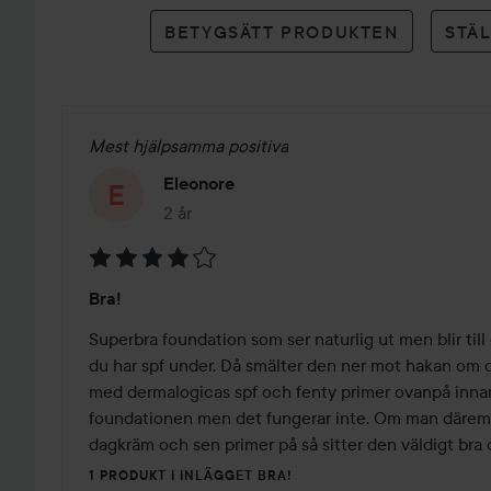
betyg
BETYGSÄTT PRODUKTEN
STÄ
Mest hjälpsamma positiva
Eleonore
2 år
Inlägget skapades 2 år
Betyg:
Bra!
4
av
Superbra foundation som ser naturlig ut men blir till 
5
du har spf under. Då smälter den ner mot hakan om du
med dermalogicas spf och fenty primer ovanpå innan
foundationen men det fungerar inte. Om man däremo
dagkräm och sen primer på så sitter den väldigt bra oc
1 PRODUKT I INLÄGGET BRA!