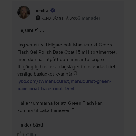
Emilia
Användarens roll: Kundtjänst på Lyko.
3 månader
Kommentaren lades 3 mån
KUNDTJÄNST PÅ LYKO
Hejsan! 👋😊

Jag ser att vi tidigare haft Manucurist Green 
Flash Gel Polish Base Coat 15 ml i sortimentet, 
men den har utgått och finns inte längre 
tillgänglig hos oss.I dagsläget finns endast det 
lyko.com/sv/manucurist/manucurist-green-
base-coat-base-coat-15ml
Håller tummarna för att Green Flash kan 
komma tillbaka framöver 💛

Ha det bäst!
Gilla