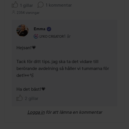
1 kommentar
1 gillar
2354 visningar
Emma
Användarens roll: Lyko Creator.
1 år
Kommentaren lades 1 år
LYKO CREATOR
Hejsan!💗 

Tack för ditt tips, jag ska ta det vidare till 
berörande avdelning så håller vi tummarna för 
det!👀🫧 

Ha det bäst!💗
2 gillar
Logga in
för att lämna en kommentar