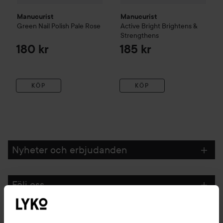
Manucurist
Manucurist
Green
Nail Polish
Pale Rose
Active
Bright
Brightens &
Strengthens
180 kr
185 kr
KÖP
KÖP
Nyheter och erbjudanden
Följ oss
Kundservice