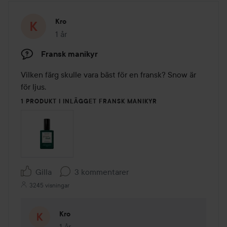
Kro
1 år
Inlägget skapades 1 år
Fransk manikyr
Vilken färg skulle vara bäst för en fransk? Snow är 
för ljus.
1 PRODUKT I INLÄGGET FRANSK MANIKYR
Gilla
3 kommentarer
3245 visningar
Kro
1 år