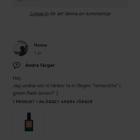
Logga in
för att lämna en kommentar
Hanna
1 år
Inlägget skapades 1 år
Andra färger
Hej, 

Jag undrar om ni tänker ta in färgen "terracotta" i 
green flash serien? :)
1 PRODUKT I INLÄGGET ANDRA FÄRGER