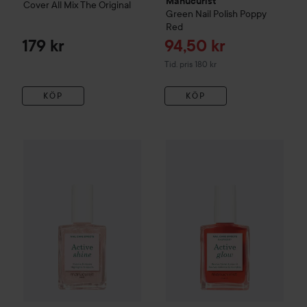
Manucurist
Cover All Mix
The Original
Green
Nail Polish
Poppy
Red
Reapris
179 kr
94,50 kr
Tidigare pris 180 kr
Tid. pris 180 kr
KÖP
KÖP
Manucurist
Active
Shine
Highlights & Repairs
Manucurist
Active
Glow™
Rasp
185 kr