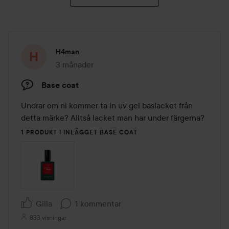
H4man
3 månader
Inlägget skapades 3 månader
Base coat
Undrar om ni kommer ta in uv gel baslacket från 
detta märke? Alltså lacket man har under färgerna?
1 PRODUKT I INLÄGGET BASE COAT
Gilla
1 kommentar
833 visningar