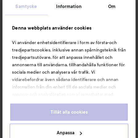
Samtycke
Information
Om
Information
Denna webbplats använder cookies
Du kanske också gillar
Vi använder enhetsidentifierare i form av första-och
tredjepartscookies, inklusive annan spårningsteknik från
tredjepartsutövare, för att anpassa innehållet och
annonserna till användarna, tillhandahålla funktioner för
sociala medier och analysera vår trafik. Vi
vidarebefordrar även sådana identifierare och annan
information från din enhet till de sociala medier och
annons- och analysföretag som vi samarbetar med.
Dessa kan i sin tur kombinera informationen med annan
information som du har tillhandahållit eller som de har
Tillåt alla cookies
samlat in när du har använt deras tjänster. Du godkänner
våra cookies vid fortsatt användande av vår webbplats.
Copyright 2026
För information om hur du kan ändra inställningarna för
Anpassa
E-handel av Avensia