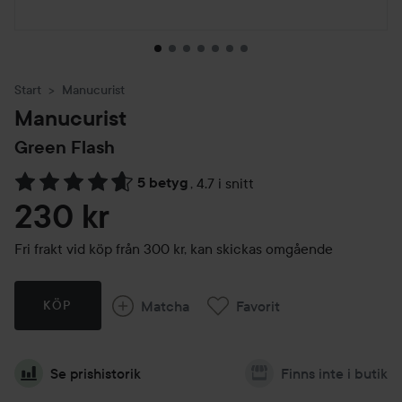
Start
Manucurist
Manucurist
Green Flash
5 betyg
,
4.7 i snitt
Hoppa till Betyg & kommentarer
230 kr
Fri frakt vid köp från 300 kr, kan skickas omgående
Matcha
Favorit
KÖP
Se prishistorik
Finns inte i butik