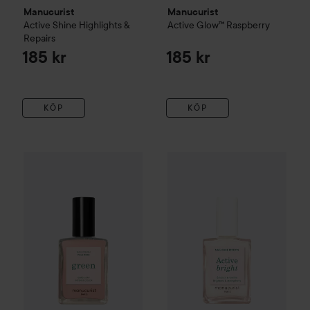
Manucurist
Manucurist
Active
Shine
Highlights &
Active
Glow™
Raspberry
Repairs
185 kr
185 kr
KÖP
KÖP
Manucurist
Green
Nail Polish
Pale Rose
Manucurist
Active
Bright
Brigh
180 kr