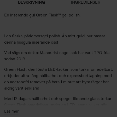
INGREDIENSER
BESKRIVNING
En iriserande gul Green Flash™ gel polish.
I en flaska, pärlemorsgel polish. Åh mitt guld, hur passar
denna ljusgula iriserande oss!
Vad sägs om detta: Mancurist nagellack har varit TPO-fria
sedan 2019.
Green Flash, den första LED-lacken som torkar omedelbart,
erbjuder ultra-lång hållbarhet och expressborttagning med
en acetonefri remover på bara 1 minut: att byta färger har
aldrig varit enklare!
Med 12 dagars hållbarhet och spegel-liknande glans torkar
Green Flash omedelbart under en LED-lampa, vilket gör
det till det perfekta alternativet mellan en semi-permanent
Läs mer