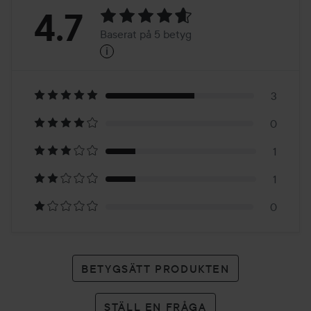
Betyg:
4.7
Baserat på 5 betyg
i
4.7
Baserat
på
3
0
5
1
betyg
1
0
BETYGSÄTT PRODUKTEN
STÄLL EN FRÅGA