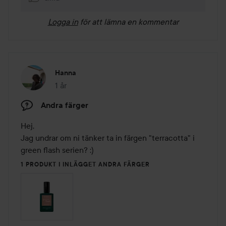
Logga in
för att lämna en kommentar
Hanna
1 år
Inlägget skapades 1 år
Andra färger
Hej, 

Jag undrar om ni tänker ta in färgen "terracotta" i 
green flash serien? :)
1 PRODUKT I INLÄGGET ANDRA FÄRGER