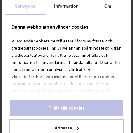
Samtycke
Information
Om
Information
Denna webbplats använder cookies
Du kanske också gillar
Vi använder enhetsidentifierare i form av första-och
tredjepartscookies, inklusive annan spårningsteknik från
tredjepartsutövare, för att anpassa innehållet och
annonserna till användarna, tillhandahålla funktioner för
sociala medier och analysera vår trafik. Vi
vidarebefordrar även sådana identifierare och annan
information från din enhet till de sociala medier och
annons- och analysföretag som vi samarbetar med.
Dessa kan i sin tur kombinera informationen med annan
information som du har tillhandahållit eller som de har
Tillåt alla cookies
samlat in när du har använt deras tjänster. Du godkänner
våra cookies vid fortsatt användande av vår webbplats.
Copyright 2026
För information om hur du kan ändra inställningarna för
Anpassa
E-handel av Avensia