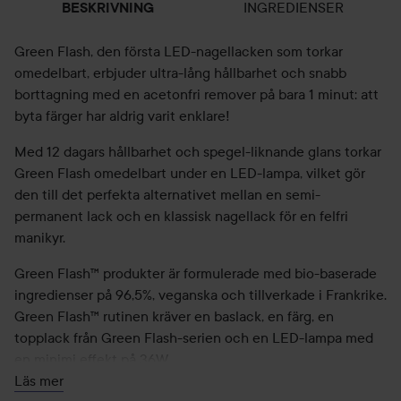
INGREDIENSER
BESKRIVNING
Green Flash, den första LED-nagellacken som torkar
omedelbart, erbjuder ultra-lång hållbarhet och snabb
borttagning med en acetonfri remover på bara 1 minut: att
byta färger har aldrig varit enklare!
Med 12 dagars hållbarhet och spegel-liknande glans torkar
Green Flash omedelbart under en LED-lampa, vilket gör
den till det perfekta alternativet mellan en semi-
permanent lack och en klassisk nagellack för en felfri
manikyr.
Green Flash™ produkter är formulerade med bio-baserade
ingredienser på 96,5%, veganska och tillverkade i Frankrike.
Green Flash™ rutinen kräver en baslack, en färg, en
topplack från Green Flash-serien och en LED-lampa med
en minimi effekt på 36W.
Läs mer
Efter rutinen: