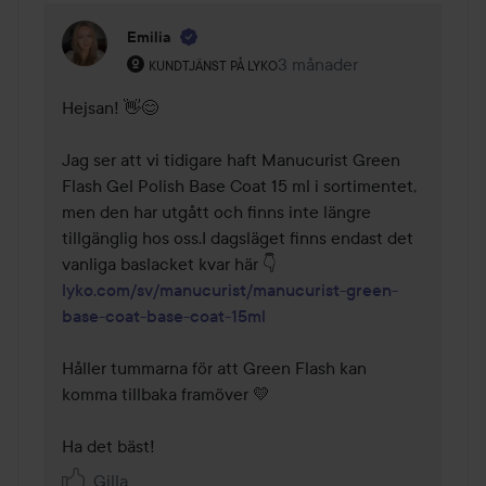
Emilia
Användarens roll: Kundtjänst på Lyko.
3 månader
Kommentaren lades 3 mån
KUNDTJÄNST PÅ LYKO
Hejsan! 👋😊

Jag ser att vi tidigare haft Manucurist Green 
Flash Gel Polish Base Coat 15 ml i sortimentet, 
men den har utgått och finns inte längre 
tillgänglig hos oss.I dagsläget finns endast det 
lyko.com/sv/manucurist/manucurist-green-
base-coat-base-coat-15ml
Håller tummarna för att Green Flash kan 
komma tillbaka framöver 💛

Ha det bäst!
Gilla