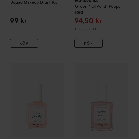
Manucurist
Squad Makeup Brush Kit
Green
Nail Polish
Poppy
Red
Reapris
99 kr
94,50 kr
Tidigare pris 180 kr
Tid. pris 180 kr
KÖP
KÖP
Manucurist
Active
Plump
15 ml
Manucurist
Active
Shine
Highli
185 kr