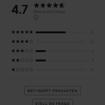
Betyg:
4.7
Baserat på 5 betyg
i
4.7
Baserat
på
3
0
5
1
betyg
1
0
BETYGSÄTT PRODUKTEN
STÄLL EN FRÅGA