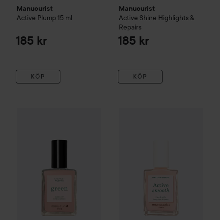
Manucurist
Manucurist
Active
Plump
15 ml
Active
Shine
Highlights &
Repairs
185 kr
185 kr
KÖP
KÖP
Manucurist
Green
Nail Polish
Pale Rose
180 kr
Manucurist
Active
Active Line