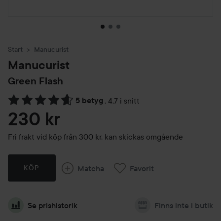
Start
Manucurist
Manucurist
Green Flash
5 betyg
,
4.7 i snitt
Hoppa till Betyg & kommentarer
230 kr
Fri frakt vid köp från 300 kr, kan skickas omgående
Matcha
Favorit
KÖP
Se prishistorik
Finns inte i butik