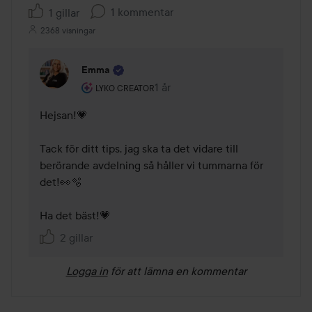
1 kommentar
1 gillar
2368 visningar
Emma
Användarens roll: Lyko Creator.
1 år
Kommentaren lades 1 år
LYKO CREATOR
Hejsan!💗 

Tack för ditt tips, jag ska ta det vidare till 
berörande avdelning så håller vi tummarna för 
det!👀🫧 

Ha det bäst!💗
2 gillar
Logga in
för att lämna en kommentar