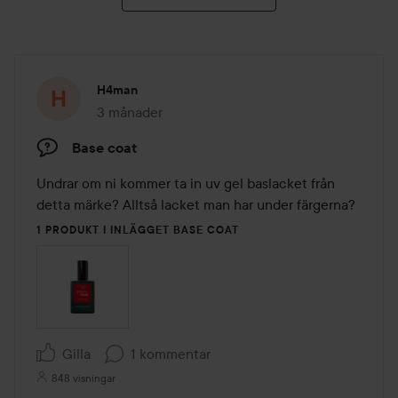
H4man
3 månader
Inlägget skapades 3 månader
Base coat
Undrar om ni kommer ta in uv gel baslacket från 
detta märke? Alltså lacket man har under färgerna?
1 PRODUKT I INLÄGGET BASE COAT
Gilla
1 kommentar
848 visningar