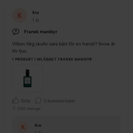
Kro
1 år
Inlägget skapades 1 år
Fransk manikyr
Vilken färg skulle vara bäst för en fransk? Snow är 
för ljus.
1 PRODUKT I INLÄGGET FRANSK MANIKYR
Gilla
3 kommentarer
3252 visningar
Kro
1 år