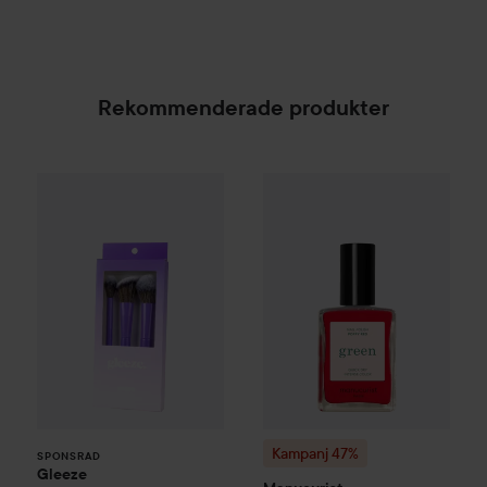
Rekommenderade produkter
Gleeze
Squad Makeup Brush Kit
99 kr
Kampanj 47%
Manucurist
Gree
SPONSRAD
Kampanj 47%
SPONSRAD
Gleeze