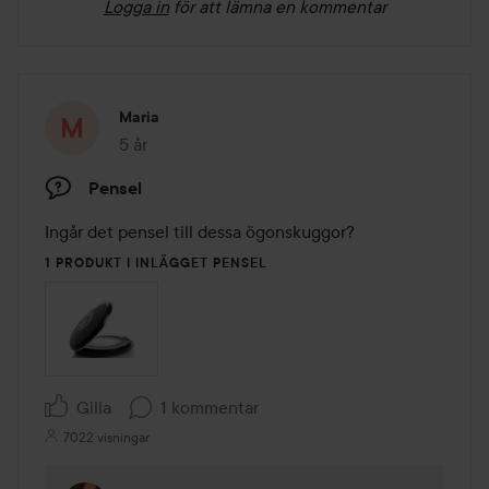
Logga in
för att lämna en kommentar
Maria
5 år
Inlägget skapades 5 år
Pensel
Ingår det pensel till dessa ögonskuggor?
1 PRODUKT I INLÄGGET PENSEL
Gilla
1 kommentar
7022 visningar