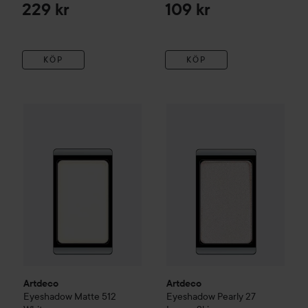
229 kr
109 kr
KÖP
KÖP
Artdeco
Eyeshadow Matte
512 White
Artdeco
Eyeshadow Pearly
27 
95 kr
Artdeco
Artdeco
Eyeshadow Matte
512
Eyeshadow Pearly
27