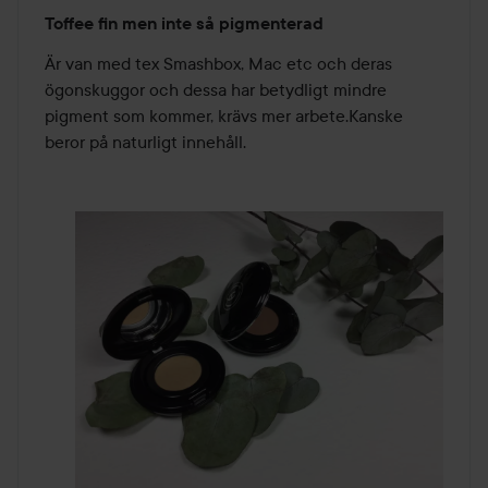
Betyg:
Toffee fin men inte så pigmenterad
3
av
Är van med tex Smashbox, Mac etc och deras 
5
ögonskuggor och dessa har betydligt mindre 
pigment som kommer, krävs mer arbete.Kanske 
beror på naturligt innehåll.