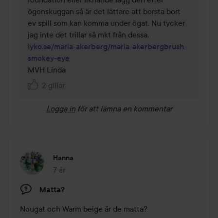
ögonskuggan så är det lättare att borsta bort 
ev spill som kan komma under ögat. Nu tycker 
lyko.se/maria-akerberg/maria-akerbergbrush-
smokey-eye
2 gillar
Logga in
för att lämna en kommentar
Hanna
7 år
Inlägget skapades 7 år
Matta?
Nougat och Warm beige är de matta? 