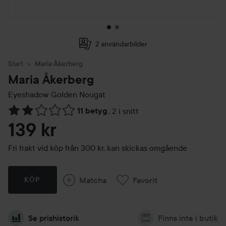
2 användarbilder
Start
Maria Åkerberg
Maria Åkerberg
Eyeshadow
Golden Nougat
11 betyg
,
2 i snitt
Hoppa till Betyg & kommentarer
139 kr
Fri frakt vid köp från 300 kr, kan skickas omgående
Matcha
Favorit
KÖP
Se prishistorik
Finns inte i butik