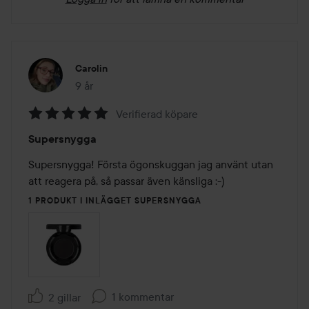
Carolin
9 år
Inlägget skapades 9 år
Verifierad köpare
Betyg:
Supersnygga
5
av
Supersnygga! Första ögonskuggan jag använt utan 
5
att reagera på, så passar även känsliga :-)
1 PRODUKT I INLÄGGET SUPERSNYGGA
1 kommentar
2 gillar