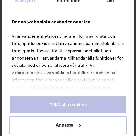
Samtycke
Information
Om
Information
Denna webbplats använder cookies
Du kanske också gillar
Vi använder enhetsidentifierare i form av första-och
tredjepartscookies, inklusive annan spårningsteknik från
tredjepartsutövare, för att anpassa innehållet och
annonserna till användarna, tillhandahålla funktioner för
sociala medier och analysera vår trafik. Vi
vidarebefordrar även sådana identifierare och annan
information från din enhet till de sociala medier och
annons- och analysföretag som vi samarbetar med.
Dessa kan i sin tur kombinera informationen med annan
information som du har tillhandahållit eller som de har
Tillåt alla cookies
samlat in när du har använt deras tjänster. Du godkänner
våra cookies vid fortsatt användande av vår webbplats.
Copyright 2026
För information om hur du kan ändra inställningarna för
Anpassa
E-handel av Avensia
cookies, se vår
Cookie Policy