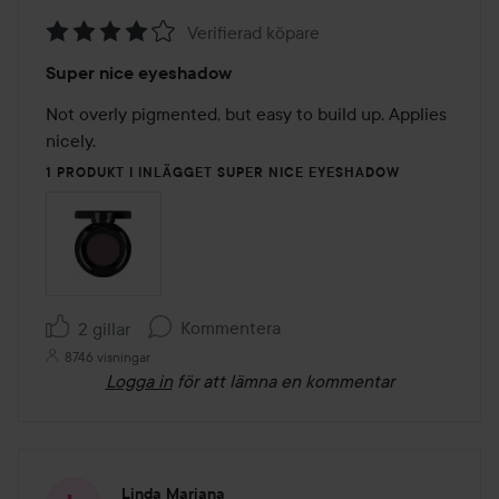
Verifierad köpare
Betyg:
Super nice eyeshadow
4
av
Not overly pigmented, but easy to build up. Applies 
5
nicely.
1 PRODUKT I INLÄGGET SUPER NICE EYESHADOW
Kommentera
2 gillar
8746 visningar
Logga in
för att lämna en kommentar
Linda Marjana