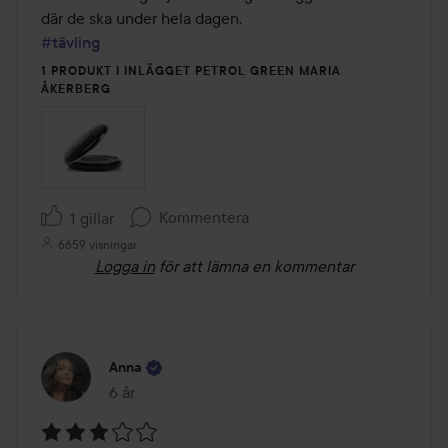
5
#tävling
1 PRODUKT I INLÄGGET PETROL GREEN MARIA
ÅKERBERG
Kommentera
1 gillar
6659 visningar
Logga in
för att lämna en kommentar
Anna
6 år
Inlägget skapades 6 år