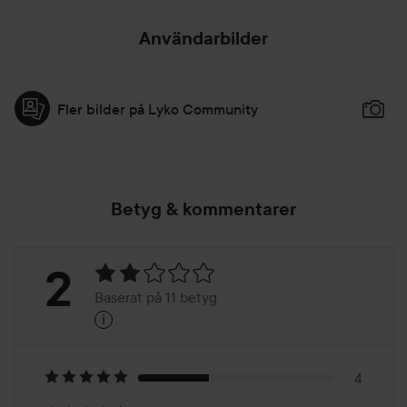
Användarbilder
Fler bilder på Lyko Community
Betyg & kommentarer
Betyg:
2
Baserat på 11 betyg
i
2
Baserat
på
4