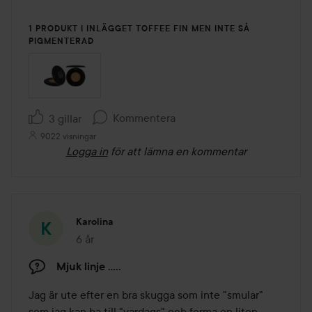
1 PRODUKT I INLÄGGET TOFFEE FIN MEN INTE SÅ
PIGMENTERAD
Kommentera
3 gillar
9022 visningar
Logga in
för att lämna en kommentar
Karolina
6 år
Inlägget skapades 6 år
Mjuk linje .....
Jag är ute efter en bra skugga som inte "smular" 
som jag kan ha till "vardags" och forma en liten 