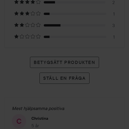
2
11
1
betyg
3
1
BETYGSÄTT PRODUKTEN
STÄLL EN FRÅGA
Mest hjälpsamma positiva
Christina
5 år
Inlägget skapades 5 år