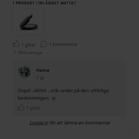
1 PRODUKT I INLÄGGET MATTA?
1 kommentar
1 gillar
2834 visningar
Hanna
7 år
Kommentaren lades 7 år
Oops! ..döhh! ...står under på den utförliga 
beskrivningen.  :p
1 gillar
Logga in
för att lämna en kommentar