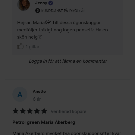
Jenny
Användarens roll: Kundtjänst på Lyko.
5 år
Kommentaren lades 5 år
KUNDTJÄNST PÅ LYKO
Hejsan Maria!🌺 Till dessa ögonskuggor 
medföljer tråkigt nog ingen pensel✨ Ha en 
skön helg🌞
1 gillar
Logga in
för att lämna en kommentar
Anette
6 år
Inlägget skapades 6 år
Verifierad köpare
Betyg:
Petrol green Maria Åkerberg
5
av
Maria Åkerberg mycket bra ögonskuggor sitter kvar 