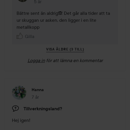
5 år
Kommentaren lades 5 år
Bättre sent än aldrig🙈 Det går alla tider att ta 
ur skuggan ur asken, den ligger i en lite 
metallkopp
Gilla
VISA ÄLDRE (3 TILL)
Logga in
för att lämna en kommentar
Hanna
7 år
Inlägget skapades 7 år
Tillverkningsland?
Hej igen! 
