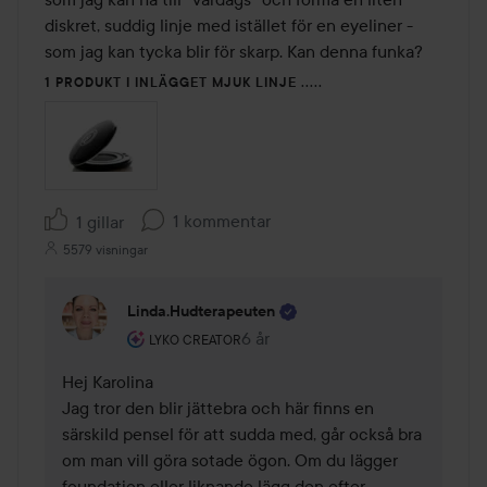
diskret, suddig linje med istället för en eyeliner - 
1 PRODUKT I INLÄGGET MJUK LINJE .....
1 kommentar
1 gillar
5579 visningar
Linda.hudterapeuten
Användarens roll: Lyko Creator.
6 år
Kommentaren lades 6 år
LYKO CREATOR
Hej Karolina

Jag tror den blir jättebra och här finns en 
särskild pensel för att sudda med, går också bra 
om man vill göra sotade ögon. Om du lägger 
foundation eller liknande lägg den efter 