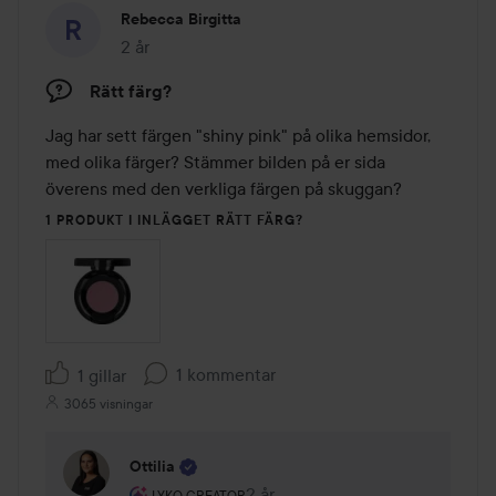
Rebecca Birgitta
2 år
Inlägget skapades 2 år
Rätt färg?
Jag har sett färgen "shiny pink" på olika hemsidor, 
med olika färger? Stämmer bilden på er sida 
överens med den verkliga färgen på skuggan? 
1 PRODUKT I INLÄGGET RÄTT FÄRG?
1 kommentar
1 gillar
3065 visningar
Ottilia
Användarens roll: Lyko Creator.
2 år
Kommentaren lades 2 år
LYKO CREATOR