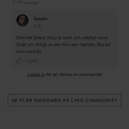
1775 visningar
Carolin
8 år
Kommentaren lades 8 år
Den här (black lilac) är matt och väldigt mörk. 
Svårt att riktigt se det lila i den faktiskt. Bra att 
sota med 👍
1 gillar
Logga in
för att lämna en kommentar
SE FLER OMDÖMEN PÅ LYKO COMMUNITY