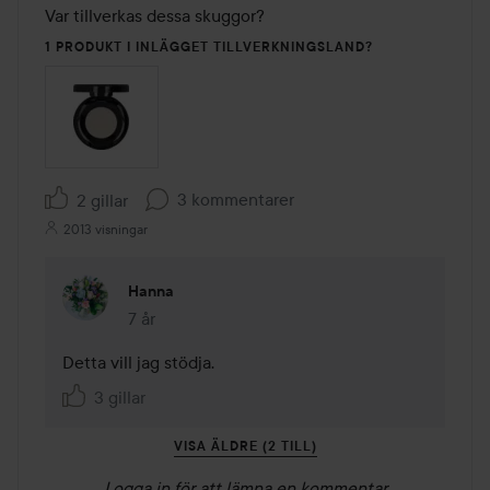
Var tillverkas dessa skuggor?
1 PRODUKT I INLÄGGET TILLVERKNINGSLAND?
3 kommentarer
2 gillar
2013 visningar
Hanna
7 år
Kommentaren lades 7 år
Detta vill jag stödja. 
3 gillar
VISA ÄLDRE (2 TILL)
Logga in
för att lämna en kommentar