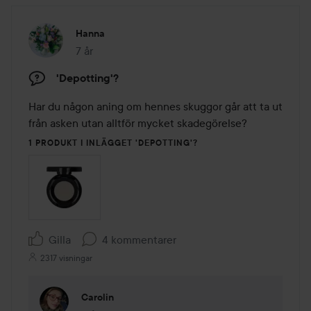
Hanna
7 år
Inlägget skapades 7 år
'Depotting'?
Har du någon aning om hennes skuggor går att ta ut 
från asken utan alltför mycket skadegörelse? 
1 PRODUKT I INLÄGGET 'DEPOTTING'?
Gilla
4 kommentarer
2317 visningar
Carolin