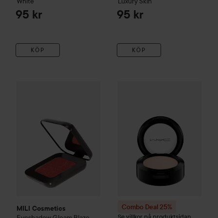
White
Luxury Skin
95 kr
95 kr
KÖP
KÖP
MILI Cosmetics
Eyeshadow Gleam
Blaze
125 kr
Combo Deal 25%
MAC Cosmet
Combo Deal 25%
MILI Cosmetics
Se villkor på produktsidan
Eyeshadow Gleam
Blaze