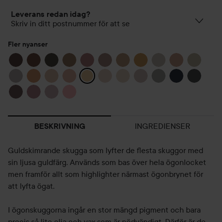
Leverans redan idag?
Skriv in ditt postnummer för att se
Fler nyanser
INGREDIENSER
BESKRIVNING
Guldskimrande skugga som lyfter de flesta skuggor med
sin ljusa guldfärg. Används som bas över hela ögonlocket
men framför allt som highlighter närmast ögonbrynet för
att lyfta ögat.
I ögonskuggorna ingår en stor mängd pigment och bara
precis så lite olja och vax som är nödvändigt. Därför är de