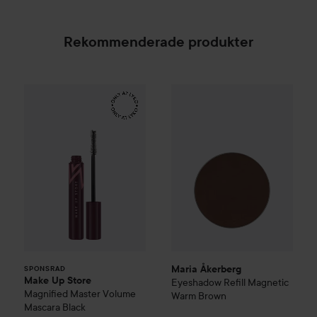
Rekommenderade produkter
Make Up Store
Magnified Master Volume Mascara
Maria Åkerberg
Eyeshadow Ref
B
SPONSRAD
Maria Åkerberg
SPONSRAD
Make Up Store
Eyeshadow Refill Magnetic
Magnified Master Volume
Warm Brown
Mascara
Black