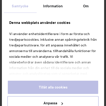
Samtycke
Information
Om
Information
Denna webbplats använder cookies
Du kanske också gillar
Vi använder enhetsidentifierare i form av första-och
tredjepartscookies, inklusive annan spårningsteknik från
tredjepartsutövare, för att anpassa innehållet och
annonserna till användarna, tillhandahålla funktioner för
sociala medier och analysera vår trafik. Vi
vidarebefordrar även sådana identifierare och annan
information från din enhet till de sociala medier och
annons- och analysföretag som vi samarbetar med.
Dessa kan i sin tur kombinera informationen med annan
information som du har tillhandahållit eller som de har
Tillåt alla cookies
samlat in när du har använt deras tjänster. Du godkänner
våra cookies vid fortsatt användande av vår webbplats.
Copyright 2026
För information om hur du kan ändra inställningarna för
Anpassa