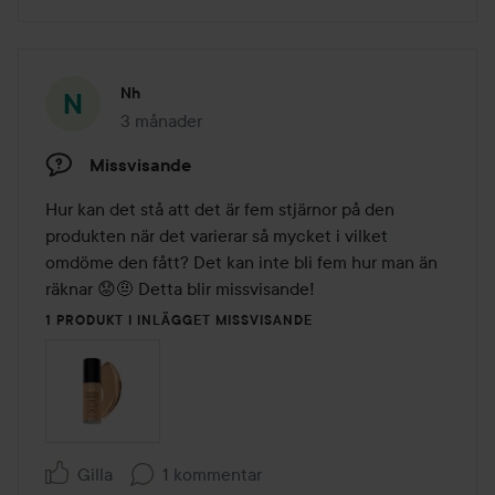
Nh
3 månader
Inlägget skapades 3 månader
Missvisande
Hur kan det stå att det är fem stjärnor på den 
produkten när det varierar så mycket i vilket 
omdöme den fått? Det kan inte bli fem hur man än 
räknar 😟🤨 Detta blir missvisande!
1 PRODUKT I INLÄGGET MISSVISANDE
Gilla
1 kommentar