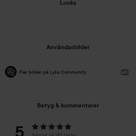
Looks
🪳KAOS I
✨️SPARKLING
🍀D
SKALLEN🪳
PINK✨️
ST P
HOPPA ÖVER SEKTIONEN
Användarbilder
Fler bilder på Lyko Community
Betyg & kommentarer
Betyg:
5
Baserat på 145 betyg