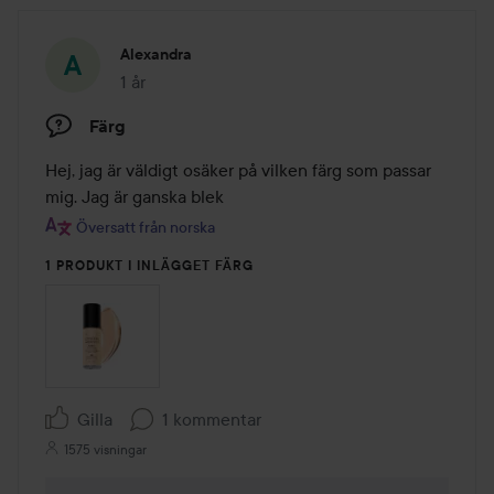
Alexandra
1 år
Inlägget skapades 1 år
Färg
Hej, jag är väldigt osäker på vilken färg som passar 
mig. Jag är ganska blek 
Översatt från norska
1 PRODUKT I INLÄGGET FÄRG
Gilla
1 kommentar
1575 visningar