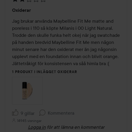
Betyg:
Oxiderar
2
av
Jag brukar använda Maybelline Fit Me matte and 
5
poreless i 110 så köpte Milanis i 00 Light Natural. 
Trodde den skulle funka helt okej när jag swatchade 
på handen bredvid Maybelline Fit Me men någon 
minut senare har den oxiderat mer än jag någonsin 
upplevt med en foundation innan och blivit orange. 
Jättetråkigt för konsistensen va såå himla bra :(
1 PRODUKT I INLÄGGET OXIDERAR
Kommentera
9 gillar
14945 visningar
Logga in
för att lämna en kommentar