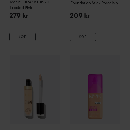
Iconic Luster Blush
20
Foundation Stick
Porcelain
Frosted Pink
279 kr
209 kr
KÖP
KÖP
Milani
Conceal + Perfect Long-wear Concealer
Light Natura
NYX PROFESSIONAL MAKEU