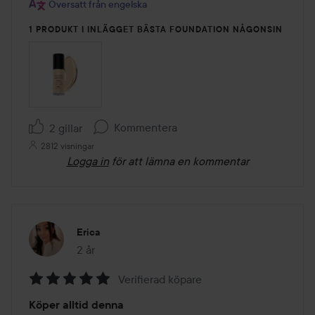
Översatt från engelska
1 PRODUKT I INLÄGGET BÄSTA FOUNDATION NÅGONSIN
Kommentera
2 gillar
2812 visningar
Logga in
för att lämna en kommentar
Erica
2 år
Inlägget skapades 2 år
Verifierad köpare
Betyg:
Köper alltid denna
5