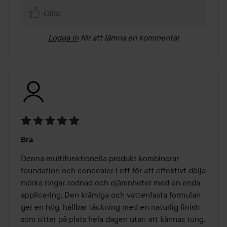
Gilla
Logga in
för att lämna en kommentar
Betyg:
Bra
5
av
Denna multifunktionella produkt kombinerar 
5
foundation och concealer i ett för att effektivt dölja 
mörka ringar, rodnad och ojämnheter med en enda 
applicering. Den krämiga och vattenfasta formulan 
ger en hög, hållbar täckning med en naturlig finish 
som sitter på plats hela dagen utan att kännas tung.