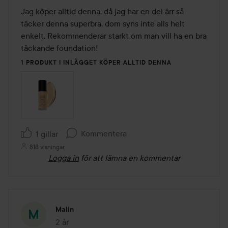
av
Jag köper alltid denna, då jag har en del ärr så 
5
täcker denna superbra, dom syns inte alls helt 
enkelt. Rekommenderar starkt om man vill ha en bra 
täckande foundation!
1 PRODUKT I INLÄGGET KÖPER ALLTID DENNA
Kommentera
1 gillar
818 visningar
Logga in
för att lämna en kommentar
Malin
2 år
Inlägget skapades 2 år