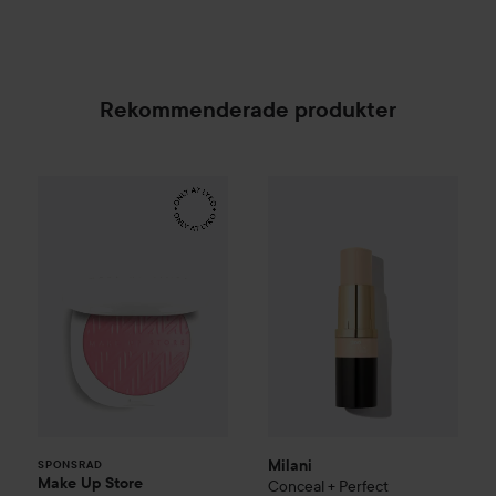
Rekommenderade produkter
Make Up Store
Iconic Luster Blush
Milani
Conceal + Perfect Foun
20 Frosted Pink
SPONSRAD
Milani
SPONSRAD
Make Up Store
Conceal + Perfect