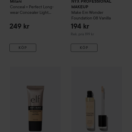
Milani
NYX PROFESSIONAL
Conceal + Perfect Long-
MAKEUP
wear Concealer
Light
Make Em Wonder
Natural
Foundation
08 Vanilla
249 kr
194 kr
Rekommenderat pris 199 kr
Rek. pris 199 kr
KÖP
KÖP
e.l.f.
Soft Glam Satin Foundation
Milani
22 Light Warm
Conceal + Perfect Lon
119 kr