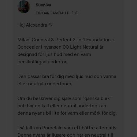
Sunniva
Användarens roll: Tidigare anställd.
1 år
Kommentaren lades 1 år
TIDIGARE ANSTÄLLD
Hej Alexandra 🌞 

Milani Conceal & Perfect 2-in-1 Foundation + 
Concealer i nyansen 00 Light Natural är 
designad för ljus hud med en varm 
persikofärgad underton. 

Den passar bra för dig med ljus hud och varma 
eller neutrala undertoner.

Om du beskriver dig själv som "ganska blek" 
och har en kall eller neutral underton kan 
denna nyans bli lite för varm eller mörk för dig. 

I så fall kan Porcelain vara ett bättre alternativ. 
Denna nyans är ljusare och har en neutral till 