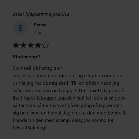
Mest hjälpsamma positiva
Emma
7 år
Inlägget skapades 7 år
Betyg:
Photoshop!!
4
av
Sminkell på instagram!

5
Jag älskar denna foundation, jag ser photoshoppad 
ut när jag har på mig den!! Till en början hade jag 
svårt för den men nu har jag hittat trixet! Jag tar på 
lite i taget & bygger upp den istället, den är så tjock 
så tar man på för mycket på en gång så lägger den 
sig bara som en hinna! Jag drar ut den med borste & 
blandar in den med svamp, oslagbar kombo för 
bästa täckning!