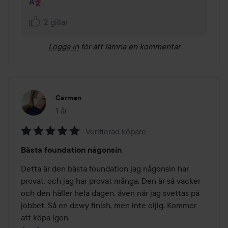
2 gillar
Logga in
för att lämna en kommentar
Carmen
1 år
Inlägget skapades 1 år
Verifierad köpare
Betyg:
Bästa foundation någonsin
5
av
Detta är den bästa foundation jag någonsin har 
5
provat, och jag har provat många. Den är så vacker 
och den håller hela dagen, även när jag svettas på 
jobbet. Så en dewy finish, men inte oljig. Kommer 
att köpa igen