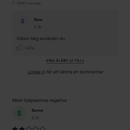
28461 visningar
Sara
5 år
Kommentaren lades 5 år
Vilken färg använder du
Gilla
VISA ÄLDRE (2 TILL)
Logga in
för att lämna en kommentar
Mest hjälpsamma negativa
Sanna
8 år
Inlägget skapades 8 år