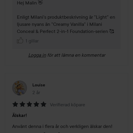
Hej Malin 👋

Enligt Milani's produktbeskrivning är "Light" en 
ljusare nyans än "Creamy Vanilla" i Milani 
Conceal & Perfect 2-in-1 Foundation-serien 🥰
1 gillar
Logga in
för att lämna en kommentar
Louise
2 år
Inlägget skapades 2 år
Verifierad köpare
Betyg:
Älskar!
5
av
Använt denna i flera år och verkligen älskar den!
5