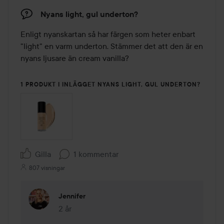
Nyans light, gul underton?
Enligt nyanskartan så har färgen som heter enbart 
"light" en varm underton. Stämmer det att den är en 
nyans ljusare än cream vanilla? 

1 PRODUKT I INLÄGGET NYANS LIGHT, GUL UNDERTON?
Gilla
1 kommentar
807 visningar
Jennifer
2 år
Kommentaren lades 2 år