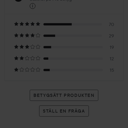
i
5
Baserat
på
70
29
145
19
betyg
12
15
BETYGSÄTT PRODUKTEN
STÄLL EN FRÅGA