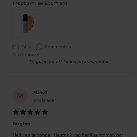
1 PRODUKT I INLÄGGET BRA
Gilla
Kommentera
272 visningar
Logga in
för att lämna en kommentar
Mariell
9 månader
Inlägget skapades 9 månader
Betyg:
Färgton
5
av
Heii, hur är denna i färgton? Jag har ljus hy, men har 