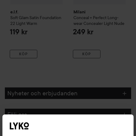
e.l.f.
Milani
Soft Glam Satin Foundation
Conceal + Perfect Long-
22 Light Warm
wear Concealer
Light Nude
119 kr
249 kr
KÖP
KÖP
Nyheter och erbjudanden
Följ oss
Kundservice