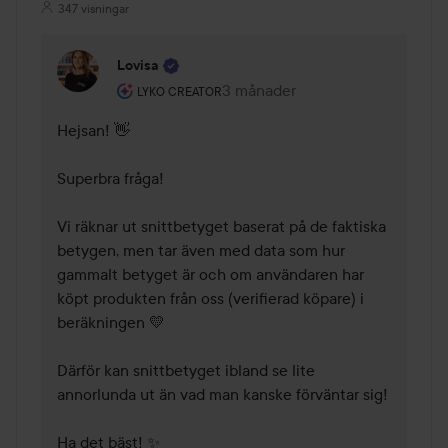
347 visningar
Lovisa
Användarens roll: Lyko Creator.
3 månader
Kommentaren lades 3 månader
LYKO CREATOR
Hejsan! 👋

Superbra fråga! 

Vi räknar ut snittbetyget baserat på de faktiska 
betygen, men tar även med data som hur 
gammalt betyget är och om användaren har 
köpt produkten från oss (verifierad köpare) i 
beräkningen 💛

Därför kan snittbetyget ibland se lite 
annorlunda ut än vad man kanske förväntar sig!

Ha det bäst! ✨