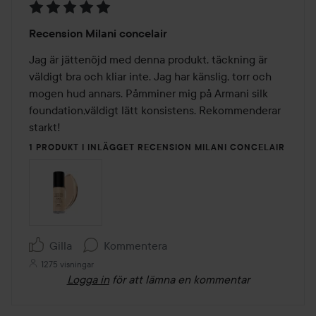
Betyg:
Recension Milani concelair
5
av
Jag är jättenöjd med denna produkt, täckning är 
5
väldigt bra och kliar inte. Jag har känslig, torr och 
mogen hud annars. Påmminer mig på Armani silk 
foundation,väldigt lätt konsistens. Rekommenderar 
starkt!
1 PRODUKT I INLÄGGET RECENSION MILANI CONCELAIR
Gilla
Kommentera
1275 visningar
Logga in
för att lämna en kommentar