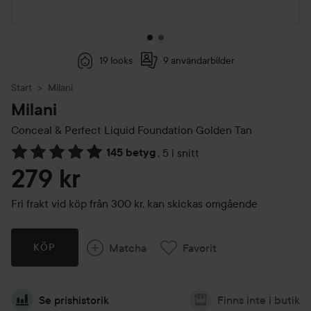
19 looks
9 användarbilder
Start
Milani
Milani
Conceal & Perfect Liquid Foundation
Golden Tan
145 betyg
,
5 i snitt
Hoppa till Betyg & kommentarer
279 kr
Fri frakt vid köp från 300 kr, kan skickas omgående
Matcha
Favorit
KÖP
Se prishistorik
Finns inte i butik