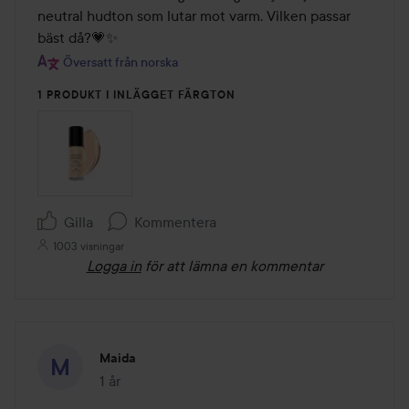
5
neutral hudton som lutar mot varm. Vilken passar 
bäst då?💗✨
Översatt från norska
1 PRODUKT I INLÄGGET FÄRGTON
Gilla
Kommentera
1003 visningar
Logga in
för att lämna en kommentar
Maida
1 år
Inlägget skapades 1 år