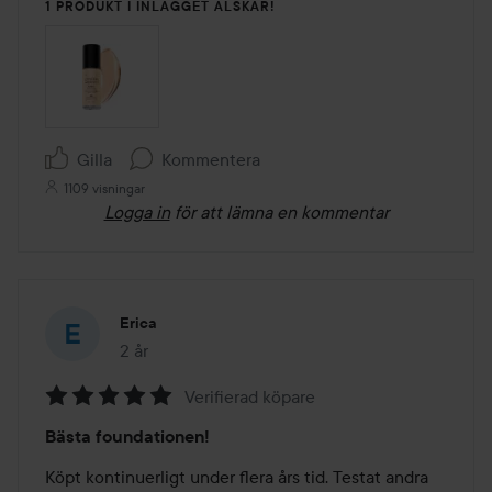
1 PRODUKT I INLÄGGET ÄLSKAR!
Gilla
Kommentera
1109 visningar
Logga in
för att lämna en kommentar
Erica
2 år
Inlägget skapades 2 år
Verifierad köpare
Betyg:
Bästa foundationen!
5
av
Köpt kontinuerligt under flera års tid. Testat andra 