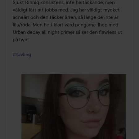
av
Sjukt Rinnig konsistens, inte heltäckande, men 
5
väldigt lätt att jobba med. Jag har väldigt mycket 
acneärr och den täcker ärren, så länge de inte är 
lila/röda. Men helt klart värd pengarna. Ihop med 
Urban decay all night primer så ser den flawless ut 
på hyn!

#tävling