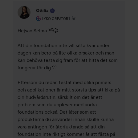
Ottilia
Användarens roll: Lyko Creator.
1 år
Kommentaren lades 1 år
LYKO CREATOR
Hejsan Selma 👋😊

Att din foundation inte vill sitta kvar under 
dagen kan bero på lite olika orsaker och man 
kan behöva testa sig fram för att hitta det som 
fungerar för dig 🤍

Eftersom du redan testat med olika primers 
och applikationer är mitt största tips att kika på 
din hudvårdsrutin, särskilt om det är ett 
problem som du upplever med andra 
foundations också. Det låter som att 
produkterna du använder innan skulle kunna 
vara antingen för återfuktande så att din 
foundation inte riktigt kommer åt att fästa på 