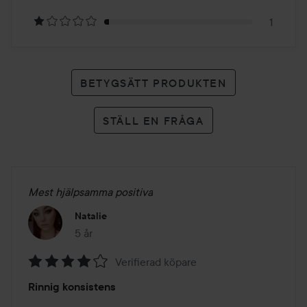
betyg
1
BETYGSÄTT PRODUKTEN
STÄLL EN FRÅGA
Mest hjälpsamma positiva
Natalie
5 år
Inlägget skapades 5 år
Verifierad köpare
Betyg:
Rinnig konsistens
4