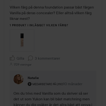
Vilken färg på denna foundation passar bäst färgen 
Vanilla på deras concealer? Eller alltså vilken färg 
liknar mest?
1 PRODUKT I INLÄGGET VILKEN FÄRG?
Gilla
3 kommentarer
1729 visningar
Natalie
Användarens roll: Medarbetare på Lyko.
10 månader
Kommentaren lades 10 m
MEDARBETARE PÅ LYKO
Om du trivs med Vanilla som du skriver så ser 
det ut som Yukon kan bli bäst matchning men 
känner du dig osäker är det allra bäst att prova i 