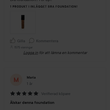
5
1 PRODUKT I INLÄGGET BRA FOUNDATION!
Gilla
Kommentera
1575 visningar
Logga in
för att lämna en kommentar
Maria
1 år
Inlägget skapades 1 år
Verifierad köpare
Betyg:
Älskar denna foundation
5