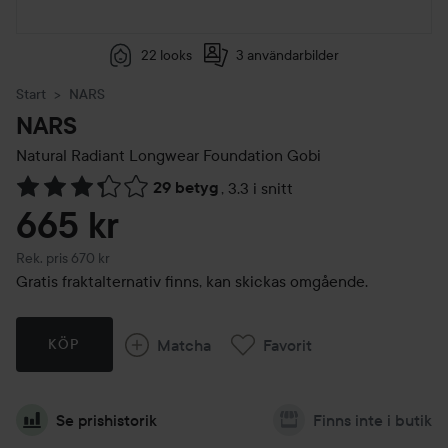
22 looks
3 användarbilder
Start
NARS
NARS
Natural Radiant Longwear Foundation
Gobi
29 betyg
,
3.3 i snitt
Hoppa till Betyg & kommentarer
665 kr
Rekommenderat pris 670 kr
Rek. pris 670 kr
Gratis fraktalternativ finns, kan skickas omgående.
Matcha
Favorit
KÖP
Se prishistorik
Finns inte i butik