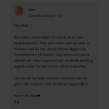
Line
Användarens roll: Tidigare anställd.
1 år
Kommentaren lades 1 år
TIDIGARE ANSTÄLLD
Hej Mia!

Det bästa underlaget för smink är en bra 
hudvårdsrutin. Tänk på huden som en duk; ju 
friskare hud du har, desto bättre lägger sig 
foundationen på huden. Jag rekommenderar 
särskilt att vara noga med att använda peeling 
regelbundet för att ta bort döda hudceller.

Om du vill ha hjälp med en hudrutin kan du 
göra vårt hudtest som du hittar i appen🤖🤧

Ha en fin dag❤️