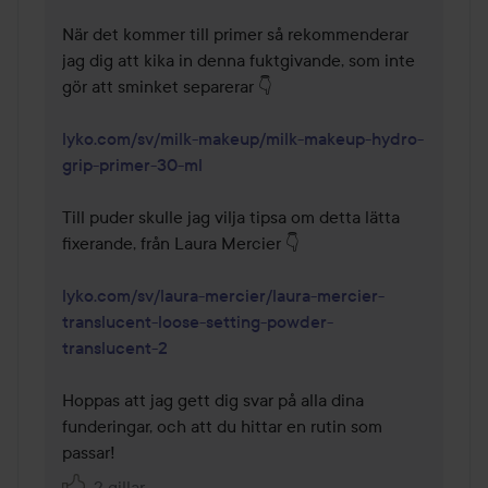
När det kommer till primer så rekommenderar 
jag dig att kika in denna fuktgivande, som inte 
gör att sminket separerar 👇

lyko.com/sv/milk-makeup/milk-makeup-hydro-
grip-primer-30-ml
Till puder skulle jag vilja tipsa om detta lätta 
fixerande, från Laura Mercier 👇

lyko.com/sv/laura-mercier/laura-mercier-
translucent-loose-setting-powder-
translucent-2
Hoppas att jag gett dig svar på alla dina 
funderingar, och att du hittar en rutin som 
passar!
2 gillar