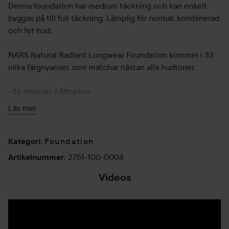
Denna foundation har medium täckning och kan enkelt
byggas på till full täckning. Lämplig för normal, kombinerad
och fet hud.
NARS Natural Radiant Longwear Foundation kommer i 33
olika färgnyanser, som matchar nästan alla hudtoner.
- 16-timmars hållbarhet
- Medium till full täckning
Läs mer
- Naturlig finish
- Smudge-resistant
- Skin Optemizing Complex
Foundation
Kategori
:
- Lämplig för normal, kombinerad och fet hud
2751-100-0004
Artikelnummer
:
- Innehåller extrakt av äpple, hallon och vattenmelon
Videos
"How to Use" NARS Natural Radiant Longwear Foundation
Applicera NARS Natural Radiant Longwear Foundation
direkt på huden med fingertopparna eller använd en