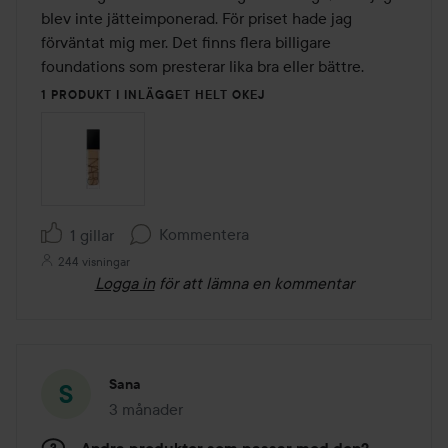
5
blev inte jätteimponerad. För priset hade jag 
förväntat mig mer. Det finns flera billigare 
foundations som presterar lika bra eller bättre.
1 PRODUKT I INLÄGGET HELT OKEJ
Kommentera
1 gillar
244 visningar
Logga in
för att lämna en kommentar
Sana
3 månader
Inlägget skapades 3 månader