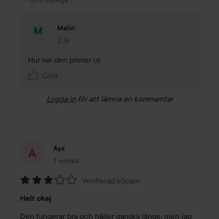
15270 visningar
Malin
2 år
Kommentaren lades 2 år
Hur ser den primer ut 
Gilla
Logga in
för att lämna en kommentar
Aya
1 vecka
Inlägget skapades 1 vecka
Verifierad köpare
Betyg:
Helt okej
3
av
Den fungerar bra och håller ganska länge, men jag 