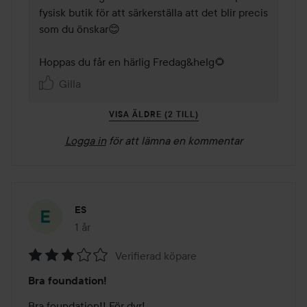
fysisk butik för att särkerställa att det blir precis 
som du önskar😊

Hoppas du får en härlig Fredag&helg🌻
Gilla
VISA ÄLDRE (2 TILL)
Logga in
för att lämna en kommentar
ES
1 år
Inlägget skapades 1 år
Verifierad köpare
Betyg:
Bra foundation!
3
av
Bra foundation!! För dyr!