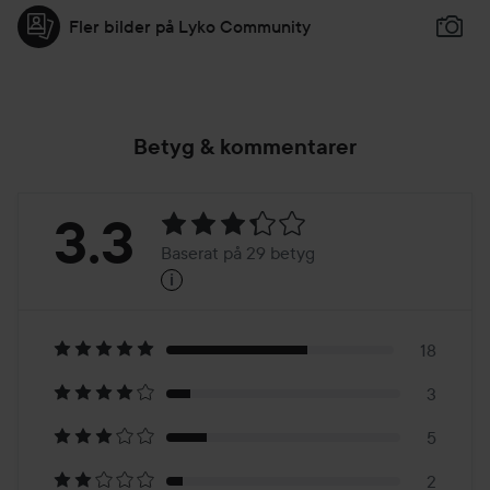
Fler bilder på Lyko Community
Betyg & kommentarer
Betyg:
3.3
Baserat på 29 betyg
i
3.3
Baserat
på
18
3
29
5
2