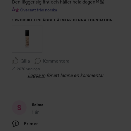
av
Den lägger sig fint och håller hela dagen🫶🏼
5
Översatt från norska
1 PRODUKT I INLÄGGET ÄLSKAR DENNA FOUNDATION
Gilla
Kommentera
2070 visningar
Logga in
för att lämna en kommentar
Selma
1 år
Inlägget skapades 1 år
Primer