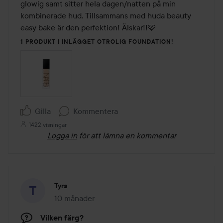
glowig samt sitter hela dagen/natten på min 
kombinerade hud. Tillsammans med huda beauty 
easy bake är den perfektion! Älskar!!🩷
1 PRODUKT I INLÄGGET OTROLIG FOUNDATION!
Gilla
Kommentera
1422 visningar
Logga in
för att lämna en kommentar
Tyra
10 månader
Inlägget skapades 10 månader
Vilken färg?