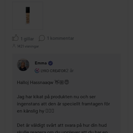
1 kommentar
1 gillar
1421 visningar
Emma
Användarens roll: Lyko Creator.
2 år
Kommentaren lades 2 år
LYKO CREATOR
Halloj Hassnaaqw 👋🏼😇 

Jag har kikat på produkten nu och ser 
ingenstans att den är speciellt framtagen för 
en känslig hy 🕵🏼‍♀️ 

Det är väldigt svårt att svara på hur din hud 
skulle reagera om du upplever att du har en 