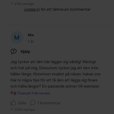
2315 visningar
Logga in
för att lämna en kommentar
Mia
1 år
Inlägget skapades 1 år
Hjälp
Jag tycker att den här lägger sig väldigt fläckigt 
och fult på mig. Dessutom tycker jag att den inte 
håller länge, försvinner snabbt på näsan, hakan osv. 
Har ni några tips för att få den att lägga sig finare 
och hålla längre? En passande primer till exempel.
Översatt från norska
Gilla
1 kommentar
2255 visningar