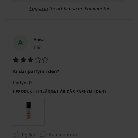
Logga in
för att lämna en kommentar
Anna
1 år
Inlägget skapades 1 år
Betyg:
Är där parfym i den?
3
av
Parfym i? 
5
1 PRODUKT I INLÄGGET ÄR DÄR PARFYM I DEN?
Kommentera
1 gillar