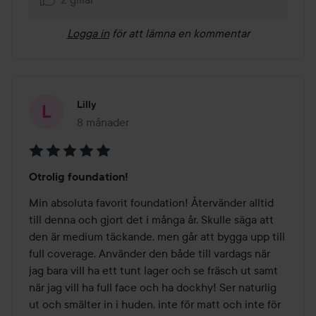
Logga in
för att lämna en kommentar
Lilly
8 månader
Inlägget skapades 8 månader
Betyg:
Otrolig foundation!
5
av
Min absoluta favorit foundation! Återvänder alltid 
5
till denna och gjort det i många år. Skulle säga att 
den är medium täckande, men går att bygga upp till 
full coverage. Använder den både till vardags när 
jag bara vill ha ett tunt lager och se fräsch ut samt 
när jag vill ha full face och ha dockhy! Ser naturlig 
ut och smälter in i huden, inte för matt och inte för 