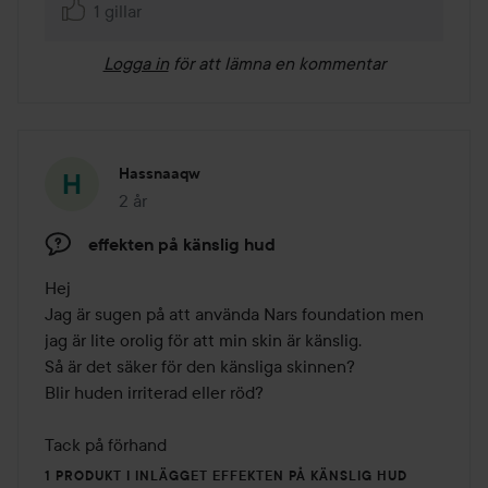
1 gillar
Logga in
för att lämna en kommentar
Hassnaaqw
2 år
Inlägget skapades 2 år
effekten på känslig hud
Hej 

Jag är sugen på att använda Nars foundation men 
jag är lite orolig för att min skin är känslig.

Så är det säker för den känsliga skinnen? 

Blir huden irriterad eller röd? 

Tack på förhand 
1 PRODUKT I INLÄGGET EFFEKTEN PÅ KÄNSLIG HUD