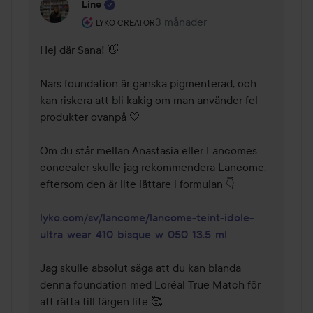
Line
Användarens roll: Lyko Creator.
3 månader
Kommentaren lades 3 månader
LYKO CREATOR
Hej där Sana! 👋

Nars foundation är ganska pigmenterad, och 
kan riskera att bli kakig om man använder fel 
produkter ovanpå 🤍

Om du står mellan Anastasia eller Lancomes 
concealer skulle jag rekommendera Lancome, 
eftersom den är lite lättare i formulan 👇

lyko.com/sv/lancome/lancome-teint-idole-
ultra-wear-410-bisque-w-050-13.5-ml
Jag skulle absolut säga att du kan blanda 
denna foundation med Loréal True Match för 
att rätta till färgen lite 🥰
