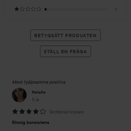
betyg
1
BETYGSÄTT PRODUKTEN
STÄLL EN FRÅGA
Mest hjälpsamma positiva
Natalie
5 år
Inlägget skapades 5 år
Verifierad köpare
Betyg:
Rinnig konsistens
4