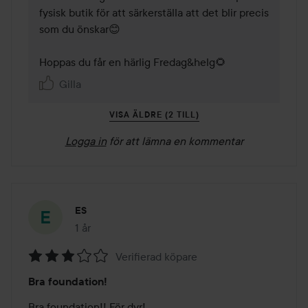
fysisk butik för att särkerställa att det blir precis 
som du önskar😊

Hoppas du får en härlig Fredag&helg🌻
Gilla
VISA ÄLDRE (2 TILL)
Logga in
för att lämna en kommentar
ES
1 år
Inlägget skapades 1 år
Verifierad köpare
Betyg:
Bra foundation!
3
av
Bra foundation!! För dyr!