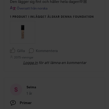
av
Den lägger sig fint och håller hela dagen🫶🏼
5
Översatt från norska
1 PRODUKT I INLÄGGET ÄLSKAR DENNA FOUNDATION
Gilla
Kommentera
2075 visningar
Logga in
för att lämna en kommentar
Selma
1 år
Inlägget skapades 1 år
Primer