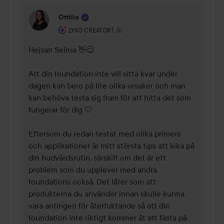
Ottilia
Användarens roll: Lyko Creator.
1 år
Kommentaren lades 1 år
LYKO CREATOR
Hejsan Selma 👋😊

Att din foundation inte vill sitta kvar under 
dagen kan bero på lite olika orsaker och man 
kan behöva testa sig fram för att hitta det som 
fungerar för dig 🤍

Eftersom du redan testat med olika primers 
och applikationer är mitt största tips att kika på 
din hudvårdsrutin, särskilt om det är ett 
problem som du upplever med andra 
foundations också. Det låter som att 
produkterna du använder innan skulle kunna 
vara antingen för återfuktande så att din 
foundation inte riktigt kommer åt att fästa på 