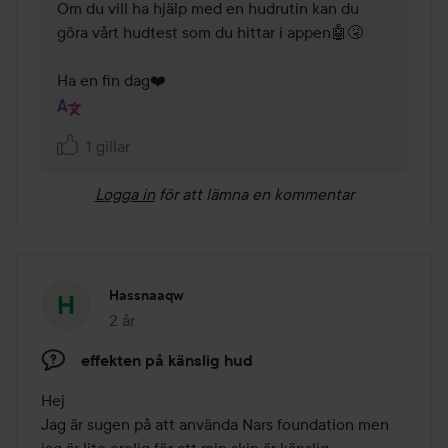
Om du vill ha hjälp med en hudrutin kan du 
göra vårt hudtest som du hittar i appen🤖🤧

Ha en fin dag❤️
1 gillar
Logga in
för att lämna en kommentar
Hassnaaqw
2 år
Inlägget skapades 2 år
effekten på känslig hud
Hej 

Jag är sugen på att använda Nars foundation men 