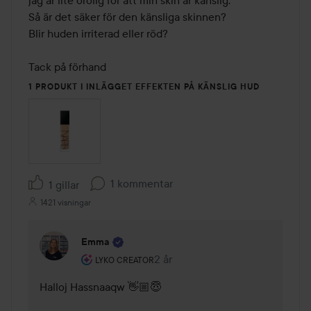
jag är lite orolig för att min skin är känslig.

Så är det säker för den känsliga skinnen? 

Blir huden irriterad eller röd? 

Tack på förhand 
1 PRODUKT I INLÄGGET EFFEKTEN PÅ KÄNSLIG HUD
1 kommentar
1 gillar
1421 visningar
Emma
Användarens roll: Lyko Creator.
2 år
Kommentaren lades 2 år
LYKO CREATOR
Halloj Hassnaaqw 👋🏼😇 
