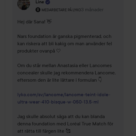
Line
Användarens roll: Medarbetare på Lyko.
3 månader
Kommentaren lades 3 må
MEDARBETARE PÅ LYKO
Hej där Sana! 👋

Nars foundation är ganska pigmenterad, och 
kan riskera att bli kakig om man använder fel 
produkter ovanpå 🤍

Om du står mellan Anastasia eller Lancomes 
concealer skulle jag rekommendera Lancome, 
eftersom den är lite lättare i formulan 👇

lyko.com/sv/lancome/lancome-teint-idole-
ultra-wear-410-bisque-w-050-13.5-ml
Jag skulle absolut säga att du kan blanda 
denna foundation med Loréal True Match för 
att rätta till färgen lite 🥰
