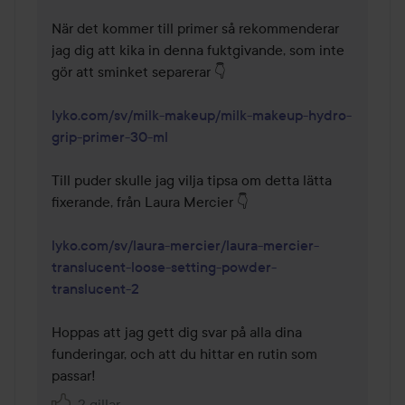
När det kommer till primer så rekommenderar 
jag dig att kika in denna fuktgivande, som inte 
gör att sminket separerar 👇

lyko.com/sv/milk-makeup/milk-makeup-hydro-
grip-primer-30-ml
Till puder skulle jag vilja tipsa om detta lätta 
fixerande, från Laura Mercier 👇

lyko.com/sv/laura-mercier/laura-mercier-
translucent-loose-setting-powder-
translucent-2
Hoppas att jag gett dig svar på alla dina 
funderingar, och att du hittar en rutin som 
passar!
2 gillar