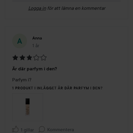
Logga in
för att lämna en kommentar
Anna
1 år
Inlägget skapades 1 år
Betyg:
Är där parfym i den?
3
av
Parfym i? 
5
1 PRODUKT I INLÄGGET ÄR DÄR PARFYM I DEN?
Kommentera
1 gillar