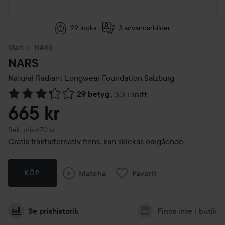
22 looks
3 användarbilder
Start
NARS
NARS
Natural Radiant Longwear Foundation
Salzburg
29 betyg
,
3.3 i snitt
Hoppa till Betyg & kommentarer
665 kr
Rekommenderat pris 670 kr
Rek. pris 670 kr
Gratis fraktalternativ finns, kan skickas omgående.
Matcha
Favorit
KÖP
Se prishistorik
Finns inte i butik