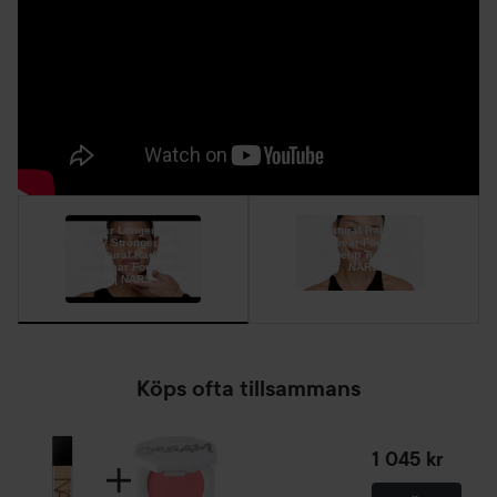
foundationborste. Fokusera på ett område i taget, börja
gärna från mitten av ansiktet och jobba dig utåt. Dutta
med fingertopparna så att produkten smälter in i huden för
en naturlig finish.
30 ml
Wear Longer And
Natural Radiant
Stay Stronger with
Longwear Foundation
Natural Radiant
Makeup Tutorial |
Longwear Foundation
NARS
01:27
| NARS
01:28
Köps ofta tillsammans
1 045 kr