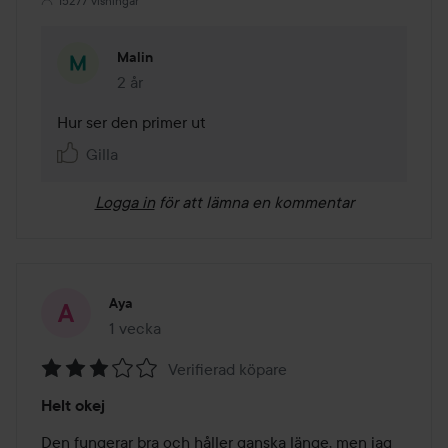
15277 visningar
Malin
2 år
Kommentaren lades 2 år
Hur ser den primer ut 
Gilla
Logga in
för att lämna en kommentar
Aya
1 vecka
Inlägget skapades 1 vecka
Verifierad köpare
Betyg:
Helt okej
3
av
Den fungerar bra och håller ganska länge, men jag 