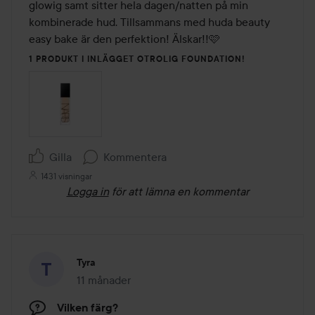
glowig samt sitter hela dagen/natten på min 
kombinerade hud. Tillsammans med huda beauty 
easy bake är den perfektion! Älskar!!🩷
1 PRODUKT I INLÄGGET OTROLIG FOUNDATION!
Gilla
Kommentera
1431 visningar
Logga in
för att lämna en kommentar
Tyra
11 månader
Inlägget skapades 11 månader
Vilken färg?