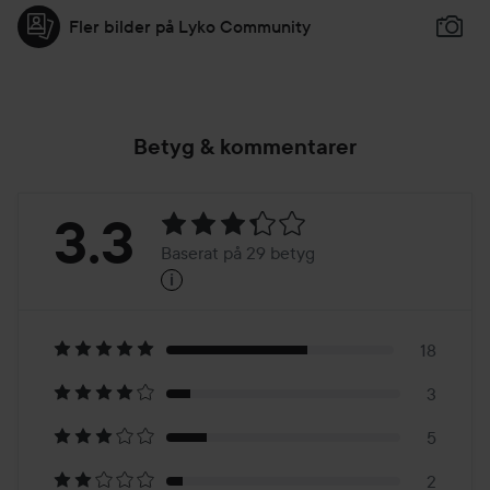
Fler bilder på Lyko Community
Betyg & kommentarer
Betyg:
3.3
Baserat på 29 betyg
i
3.3
Baserat
på
18
3
29
5
2