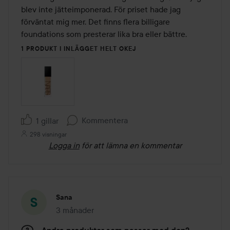
5
blev inte jätteimponerad. För priset hade jag 
förväntat mig mer. Det finns flera billigare 
foundations som presterar lika bra eller bättre.
1 PRODUKT I INLÄGGET HELT OKEJ
Kommentera
1 gillar
298 visningar
Logga in
för att lämna en kommentar
Sana
3 månader
Inlägget skapades 3 månader