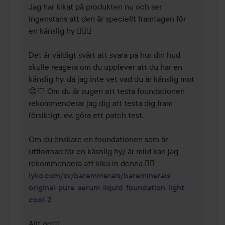
Jag har kikat på produkten nu och ser 
ingenstans att den är speciellt framtagen för 
en känslig hy 🕵🏼‍♀️ 

Det är väldigt svårt att svara på hur din hud 
skulle reagera om du upplever att du har en 
känslig hy, då jag inte vet vad du är känslig mot 
😊🤍 Om du är sugen att testa foundationen 
rekommenderar jag dig att testa dig fram 
försiktigt, ev. göra ett patch test. 

Om du önskare en foundationen som är 
utflormad för en käsnlig hy/ är mild kan jag 
lyko.com/sv/bareminerals/bareminerals-
original-pure-serum-liquid-foundation-light-
cool-2
Allt gott!