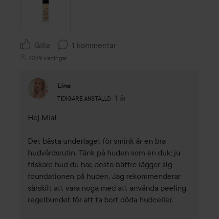
Gilla
1 kommentar
2259 visningar
Line
Användarens roll: Tidigare anställd.
1 år
Kommentaren lades 1 år
TIDIGARE ANSTÄLLD
Hej Mia!

Det bästa underlaget för smink är en bra 
hudvårdsrutin. Tänk på huden som en duk; ju 
friskare hud du har, desto bättre lägger sig 
foundationen på huden. Jag rekommenderar 
särskilt att vara noga med att använda peeling 
regelbundet för att ta bort döda hudceller.
