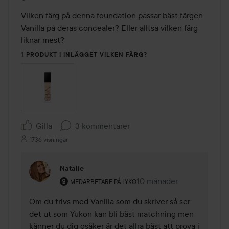
Vilken färg på denna foundation passar bäst färgen 
Vanilla på deras concealer? Eller alltså vilken färg 
liknar mest?
1 PRODUKT I INLÄGGET VILKEN FÄRG?
Gilla
3 kommentarer
1736 visningar
Natalie
Användarens roll: Medarbetare på Lyko.
10 månader
Kommentaren lades 10 m
MEDARBETARE PÅ LYKO
Om du trivs med Vanilla som du skriver så ser 
det ut som Yukon kan bli bäst matchning men 
känner du dig osäker är det allra bäst att prova i 