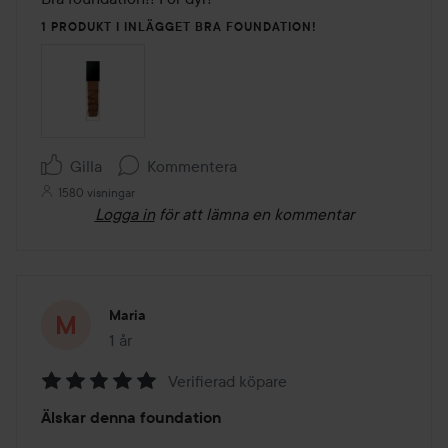
5
1 PRODUKT I INLÄGGET BRA FOUNDATION!
Gilla
Kommentera
1580 visningar
Logga in
för att lämna en kommentar
Maria
1 år
Inlägget skapades 1 år
Verifierad köpare
Betyg:
Älskar denna foundation
5