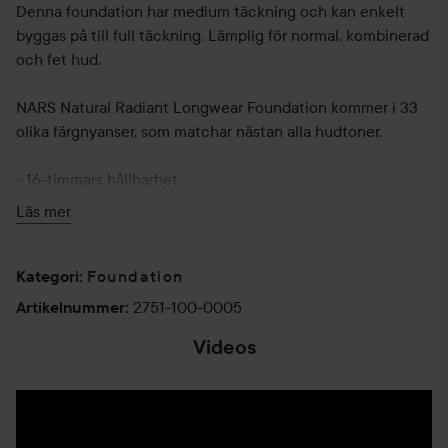
Denna foundation har medium täckning och kan enkelt
byggas på till full täckning. Lämplig för normal, kombinerad
och fet hud.
NARS Natural Radiant Longwear Foundation kommer i 33
olika färgnyanser, som matchar nästan alla hudtoner.
- 16-timmars hållbarhet
- Medium till full täckning
Läs mer
- Naturlig finish
- Smudge-resistant
- Skin Optemizing Complex
Foundation
Kategori
:
- Lämplig för normal, kombinerad och fet hud
2751-100-0005
Artikelnummer
:
- Innehåller extrakt av äpple, hallon och vattenmelon
Videos
"How to Use" NARS Natural Radiant Longwear Foundation
Applicera NARS Natural Radiant Longwear Foundation
direkt på huden med fingertopparna eller använd en