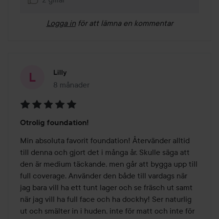
Logga in
för att lämna en kommentar
Lilly
8 månader
Inlägget skapades 8 månader
Betyg:
Otrolig foundation!
5
av
Min absoluta favorit foundation! Återvänder alltid 
5
till denna och gjort det i många år. Skulle säga att 
den är medium täckande, men går att bygga upp till 
full coverage. Använder den både till vardags när 
jag bara vill ha ett tunt lager och se fräsch ut samt 
när jag vill ha full face och ha dockhy! Ser naturlig 
ut och smälter in i huden, inte för matt och inte för 