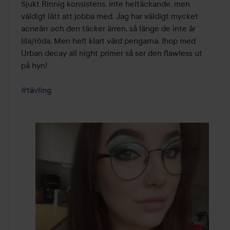
av
Sjukt Rinnig konsistens, inte heltäckande, men 
5
väldigt lätt att jobba med. Jag har väldigt mycket 
acneärr och den täcker ärren, så länge de inte är 
lila/röda. Men helt klart värd pengarna. Ihop med 
Urban decay all night primer så ser den flawless ut 
på hyn!

#tävling