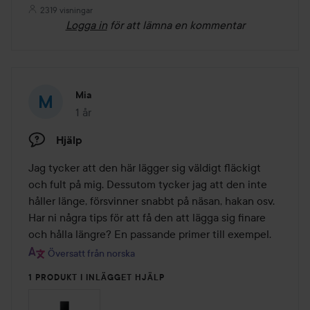
2319 visningar
Logga in
för att lämna en kommentar
Mia
1 år
Inlägget skapades 1 år
Hjälp
Jag tycker att den här lägger sig väldigt fläckigt 
och fult på mig. Dessutom tycker jag att den inte 
håller länge, försvinner snabbt på näsan, hakan osv. 
Har ni några tips för att få den att lägga sig finare 
och hålla längre? En passande primer till exempel.
Översatt från norska
1 PRODUKT I INLÄGGET HJÄLP