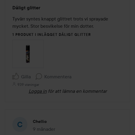
Betyg:
Dåligt glitter
1
av
Tyvärr syntes knappt glittret trots vi sprayade 
5
mycket. Stor besvikelse för min dotter.
1 PRODUKT I INLÄGGET DÅLIGT GLITTER
Gilla
Kommentera
939 visningar
Logga in
för att lämna en kommentar
Chellio
9 månader
Inlägget skapades 9 månader