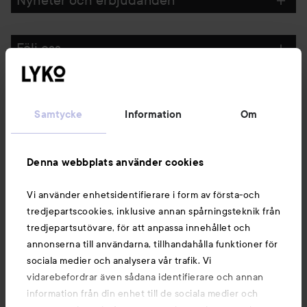
Följ oss
Kundservice
Samtycke
Information
Om
Information
Denna webbplats använder cookies
Du kanske också gillar
Vi använder enhetsidentifierare i form av första-och
tredjepartscookies, inklusive annan spårningsteknik från
tredjepartsutövare, för att anpassa innehållet och
annonserna till användarna, tillhandahålla funktioner för
sociala medier och analysera vår trafik. Vi
vidarebefordrar även sådana identifierare och annan
information från din enhet till de sociala medier och