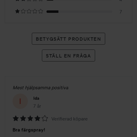
betyg
7
BETYGSÄTT PRODUKTEN
STÄLL EN FRÅGA
Mest hjälpsamma positiva
Ida
7 år
Inlägget skapades 7 år
Verifierad köpare
Betyg:
Bra färgspray!
4