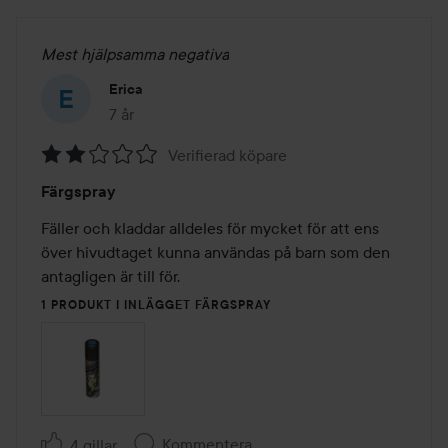
Mest hjälpsamma negativa
Erica
7 år
Inlägget skapades 7 år
Verifierad köpare
Betyg:
Färgspray
2
av
Fäller och kladdar alldeles för mycket för att ens 
5
över hivudtaget kunna användas på barn som den 
antagligen är till för. 
1 PRODUKT I INLÄGGET FÄRGSPRAY
Kommentera
4 gillar