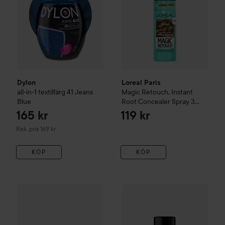
Dylon
Loreal Paris
all-in-1 textilfärg
41 Jeans
Magic Retouch, Instant
Blue
Root Concealer Spray
3
Brown
165 kr
119 kr
Rekommenderat pris 169 kr
Rek. pris 169 kr
KÖP
KÖP
MILI Cosmetics
Dream Sprinkle Glitter Spray
Happy Crazy Mine
Snowy Gliss
Color Spray
139