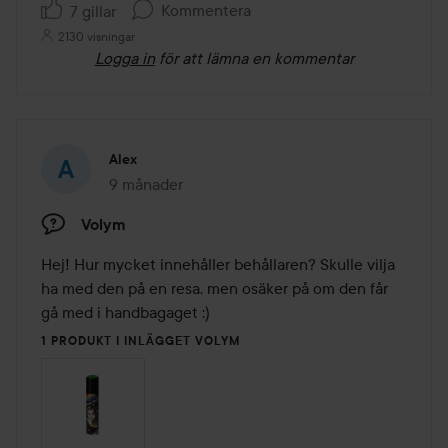
Kommentera
7 gillar
2130 visningar
Logga in
för att lämna en kommentar
Alex
9 månader
Inlägget skapades 9 månader
Volym
Hej! Hur mycket innehåller behållaren? Skulle vilja 
ha med den på en resa, men osäker på om den får 
gå med i handbagaget :)
1 PRODUKT I INLÄGGET VOLYM