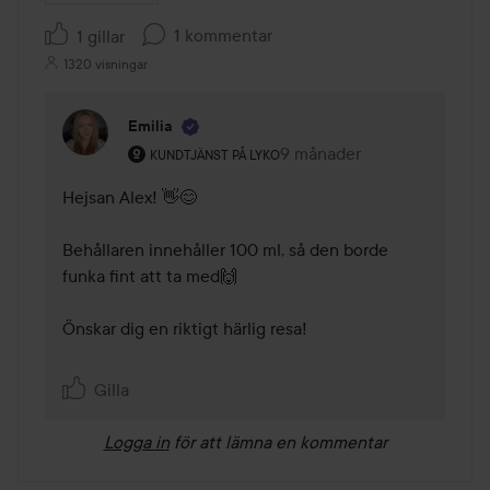
1 kommentar
1 gillar
1320 visningar
Emilia
Användarens roll: Kundtjänst på Lyko.
9 månader
Kommentaren lades 9 mån
KUNDTJÄNST PÅ LYKO
Hejsan Alex! 👋😊 

Behållaren innehåller 100 ml, så den borde 
funka fint att ta med🙌

Önskar dig en riktigt härlig resa!

Gilla
Logga in
för att lämna en kommentar