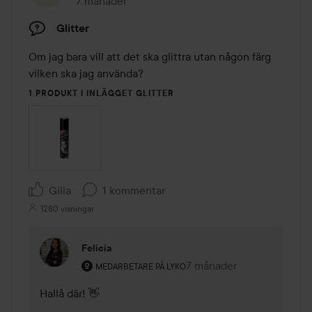
7 månader
Inlägget skapades 7 månader
Glitter
Om jag bara vill att det ska glittra utan någon färg 
vilken ska jag använda?
1 PRODUKT I INLÄGGET GLITTER
Gilla
1 kommentar
1280 visningar
Felicia
Användarens roll: Medarbetare på Lyko.
7 månader
Kommentaren lades 7 må
MEDARBETARE PÅ LYKO
Hallå där! 👋
