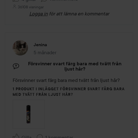
36108 visningar
Logga in
för att lämna en kommentar
Jenina
5 månader
Inlägget skapades 5 månader
Försvinner svart färg bara med tvätt från
ljust hår?
Försvinner svart färg bara med tvätt från ljust hår?
1 PRODUKT I INLÄGGET FÖRSVINNER SVART FÄRG BARA
MED TVÄTT FRÅN LJUST HÅR?
Gilla
1 kommentar