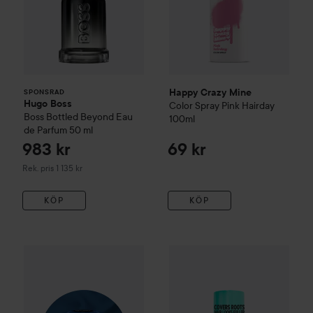
Happy Crazy Mine
SPONSRAD
Hugo Boss
Color Spray
Pink Hairday
Boss Bottled Beyond Eau
100ml
de Parfum
50 ml
983 kr
69 kr
Rekommenderat pris 1 135 kr
Rek. pris 1 135 kr
KÖP
KÖP
Loreal Paris
165 kr
Magic Retouch, I
Dylon
all-in-1 textilfärg
41 Jeans Blue
Rekommenderat pris 169 kr