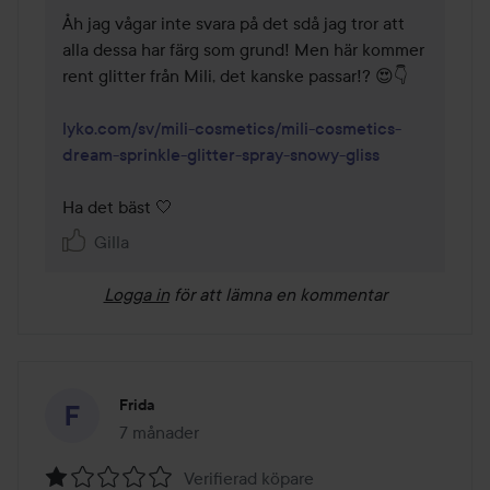
Åh jag vågar inte svara på det sdå jag tror att 
alla dessa har färg som grund! Men här kommer 
rent glitter från Mili, det kanske passar!? 😍👇

lyko.com/sv/mili-cosmetics/mili-cosmetics-
dream-sprinkle-glitter-spray-snowy-gliss
Ha det bäst 🤍
Gilla
Logga in
för att lämna en kommentar
Frida
7 månader
Inlägget skapades 7 månader
Verifierad köpare