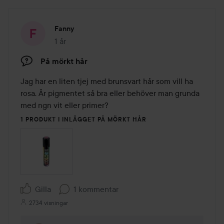
Fanny
1 år
Inlägget skapades 1 år
På mörkt hår
Jag har en liten tjej med brunsvart hår som vill ha 
rosa. Är pigmentet så bra eller behöver man grunda 
med ngn vit eller primer?
1 PRODUKT I INLÄGGET PÅ MÖRKT HÅR
Gilla
1 kommentar
2734 visningar