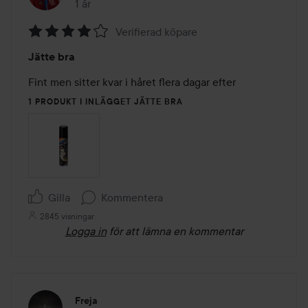
1 år
Inlägget skapades 1 år
Verifierad köpare
Betyg:
Jätte bra
4
av
Fint men sitter kvar i håret flera dagar efter
5
1 PRODUKT I INLÄGGET JÄTTE BRA
Gilla
Kommentera
2845 visningar
Logga in
för att lämna en kommentar
Freja