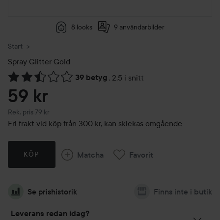
8 looks
9 användarbilder
Start
Spray
Glitter Gold
39 betyg
,
2.5 i snitt
Hoppa till Betyg & kommentarer
59 kr
Rekommenderat pris 79 kr
Rek. pris 79 kr
Fri frakt vid köp från 300 kr, kan skickas omgående
Matcha
Favorit
KÖP
Se prishistorik
Finns inte i butik
Leverans redan idag?