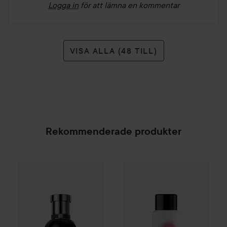
Logga in
för att lämna en kommentar
VISA ALLA (48 TILL)
Rekommenderade produkter
Happy Crazy Mine
Color Spray
Hugo Boss
Boss Bottled Beyond Eau de Parfum
50 
SPONSRAD