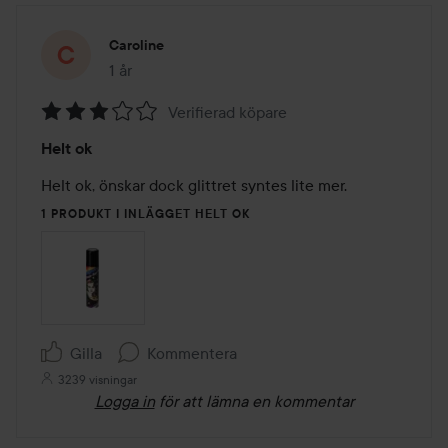
Caroline
1 år
Inlägget skapades 1 år
Verifierad köpare
Betyg:
Helt ok
3
av
Helt ok, önskar dock glittret syntes lite mer. 
5
1 PRODUKT I INLÄGGET HELT OK
Gilla
Kommentera
3239 visningar
Logga in
för att lämna en kommentar