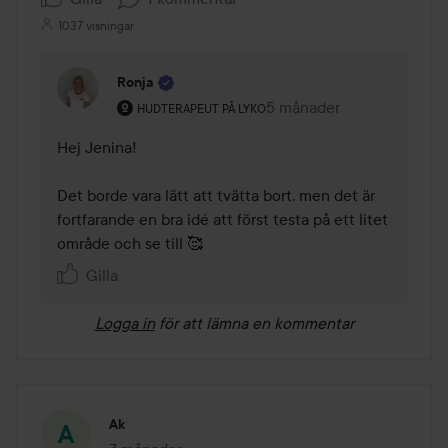
1037 visningar
Ronja
Användarens roll: Hudterapeut på Lyko.
5 månader
Kommentaren lades 5 må
HUDTERAPEUT PÅ LYKO
Hej Jenina! 

Det borde vara lätt att tvätta bort, men det är 
fortfarande en bra idé att först testa på ett litet 
område och se till 🥰
Gilla
Logga in
för att lämna en kommentar
Ak