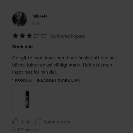
Mikaela
1 år
Inlägget skapades 1 år
Verifierad köpare
Betyg:
Stark lukt
3
av
Ger glitter som lovat men hade önskat att den satt 
5
bättre, luktar också väldigt starkt. Helt okej men 
inget mer för min del. 
1 PRODUKT I INLÄGGET STARK LUKT
Gilla
Kommentera
3271 visningar