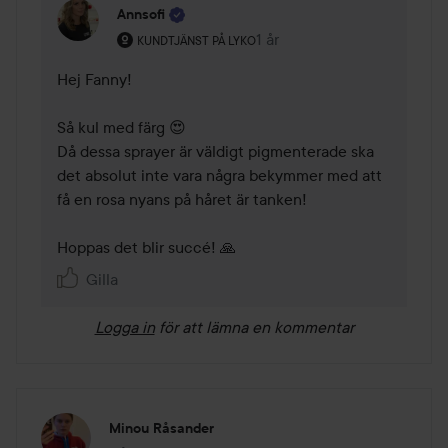
Annsofi
Användarens roll: Kundtjänst på Lyko.
1 år
Kommentaren lades 1 år
KUNDTJÄNST PÅ LYKO
Hej Fanny! 

Så kul med färg 😍

Då dessa sprayer är väldigt pigmenterade ska 
det absolut inte vara några bekymmer med att 
få en rosa nyans på håret är tanken! 

Hoppas det blir succé! 🙏 
Gilla
Logga in
för att lämna en kommentar
Minou Råsander