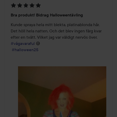
Betyg:
Bra produkt! Bidrag Halloweentävling
5
av
Kunde spraya hela mitt blekta, platinablonda hår. 
5
Det höll hela natten. Och det blev ingen färg kvar 
efter en tvätt. Vilket jag var väldigt nervös över. 
#vågavaraful
 😅

#halloween25