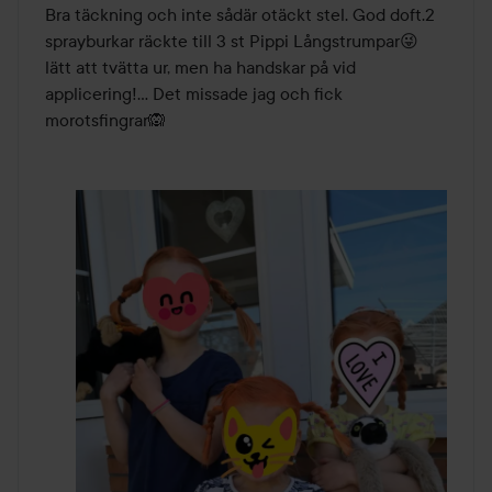
av
Bra täckning och inte sådär otäckt stel. God doft.2 
5
sprayburkar räckte till 3 st Pippi Långstrumpar😜 
lätt att tvätta ur, men ha handskar på vid 
applicering!... Det missade jag och fick 
morotsfingrar🙉  