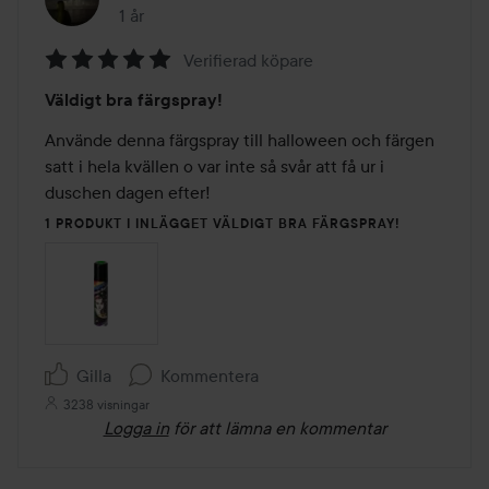
1 år
Inlägget skapades 1 år
Verifierad köpare
Betyg:
Väldigt bra färgspray!
5
av
Använde denna färgspray till halloween och färgen 
5
satt i hela kvällen o var inte så svår att få ur i 
duschen dagen efter! 
1 PRODUKT I INLÄGGET VÄLDIGT BRA FÄRGSPRAY!
Gilla
Kommentera
3238 visningar
Logga in
för att lämna en kommentar