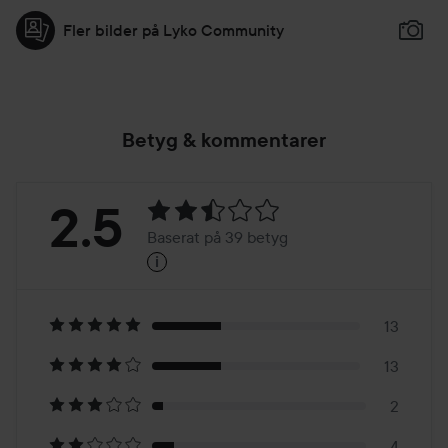
Fler bilder på Lyko Community
Betyg & kommentarer
Betyg:
2.5
Baserat på 39 betyg
i
2.5
Baserat
på
13
13
39
2
4