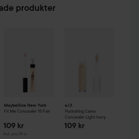
blendingborste. På problemområden (mörka ringar,
de produkter
mråden) kan du applicera två pumpningar för medium
er All Mix
The Original
e.l.f.
Hydrating Camo Concealer
109 kr
Lig
179 kr
Maybelline New York
Fit Me
Concealer
15 Fair
Rekommenderat pris 119 kr
Maybelline New York
e.l.f.
Fit Me
Concealer
15 Fair
Hydrating Camo
Concealer
Light Ivory
109 kr
109 kr
Rekommenderat pris 119 kr
Rek. pris 119 kr