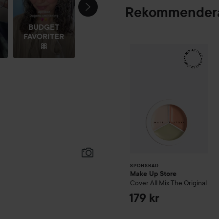
och tona ut i huden med en 
Rekommendera
ojämnheter, rodnad, torra o
täckning.
BUDGET
FAVORITER
🎀
Make Up Store
Cov
SPONSRAD
SPONSRAD
Make Up Store
Cover All Mix
The Original
179 kr