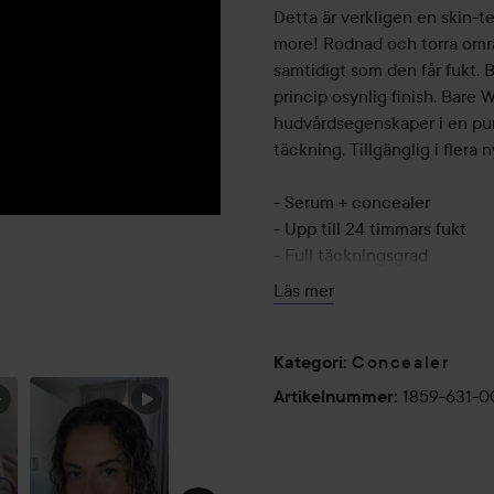
Detta är verkligen en skin-
more! Rodnad och torra omr
samtidigt som den får fukt. B
princip osynlig finish. Ba
hudvårdsegenskaper i en pu
täckning. Tillgänglig i flera 
- Serum + concealer
- Upp till 24 timmars fukt
- Full täckningsgrad
- Berikad med extrakt från t
Läs mer
- Vegansk formula*
*Inga ingredienser av animal
Concealer
Kategori
:
1859-631-0
Artikelnummer
:
Användning:
Stressad över din hy? Inte i
pumpning av Bare With Me C