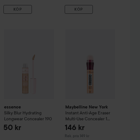
KÖP
KÖP
essence
Silky Blur Hydrating Longwear Concealer
175 kr
190
50 kr
 Than Concealer
322 Neutral
Maybelline New York
Instant Anti
Rekommenderat pris 179 kr
essence
Maybelline New York
Silky Blur Hydrating
Instant Anti-Age Eraser
Longwear Concealer
190
Multi-Use Concealer
1
Light
50 kr
146 kr
Rekommenderat pris 149 kr
Rek. pris 149 kr