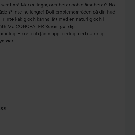
tervention! Mörka ringar, orenheter och ojämnheter? No
åden? Inte nu längre! Dölj problemområden på din hud
lir inte kakig och känns lätt med en naturlig och i
re With Me CONCEALER Serum ger dig
mpning. Enkel och jämn applicering med naturlig
nyanser.
remella-svamp, Centella Asiatica och grönt te
M
iskt ursprung.
001
dag! Täck och ge fukt bara genom att applicera en
oncealer Serum på huden (både ansikte och kropp)