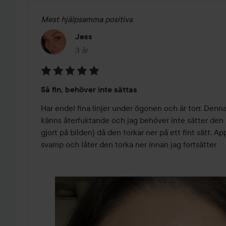
Mest hjälpsamma positiva
Jess
3 år
Inlägget skapades 3 år
Betyg:
Så fin, behöver inte sättas
5
av
Har endel fina linjer under ögonen och är torr. Denna 
5
känns återfuktande och jag behöver inte sätter den m
gjort på bilden) då den torkar ner på ett fint sätt. A
svamp och låter den torka ner innan jag fortsätter