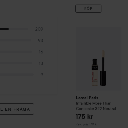
KÖP
209
Loreal Paris
Infaillible
More
93
16
13
9
Loreal Paris
Infaillible
More Than
Concealer
322 Neutral
LL EN FRÅGA
175 kr
Rekommenderat pris 179 kr
Rek. pris 179 kr