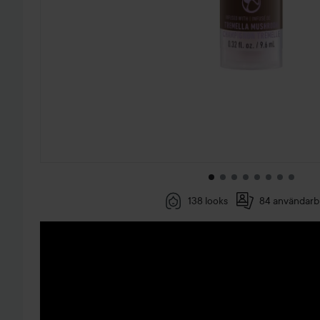
138 looks
84 användarbi