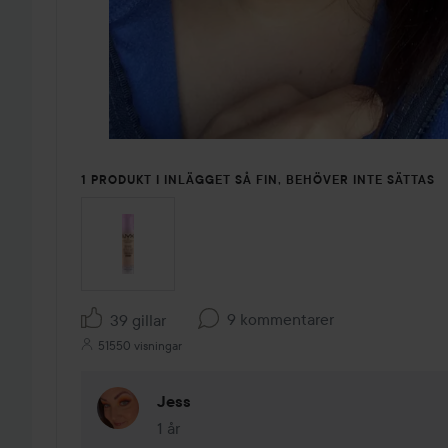
1 PRODUKT I INLÄGGET SÅ FIN, BEHÖVER INTE SÄTTAS
9 kommentarer
39 gillar
51550 visningar
Jess
1 år
Kommentaren lades 1 år