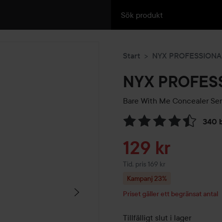
Start
NYX PROFESSION
NYX PROFES
Bare With Me Concealer Se
340 
Hoppa till Betyg & komment
Reapris
129 kr
Tidigare pris 169 kr
Tid. pris 169 kr
Kampanj 23%
Priset gäller ett begränsat antal
Tillfälligt slut i lager