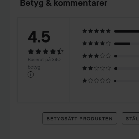
Betyg & kommentarer
Betyg:
4.5
4.5
Baserat
Baserat på 340
på
betyg
i
340
betyg
BETYGSÄTT PRODUKTEN
STÄ