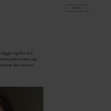
KÖP
lägger sig fint och 
ed puder (vilket jag 
pplicerar den med en 