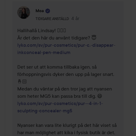
Moa
Användarens roll: Tidigare anställd.
4 år
Kommentaren lades 4 år
TIDIGARE ANSTÄLLD
Hallihallå Lindsay! 🙋🏼‍♀️ 

lyko.com/sv/pur-cosmetics/pur-c.-disappear-
inkconceal-pen-medium
Det ser ut att komma tillbaka igen, så 
förhoppningsvis dyker den upp på lager snart. 
🤞🏻

Medan du väntar på den tror jag att nyansen 
lyko.com/sv/pur-cosmetics/pur---4-in-1-
sculpting-concealer-mg5
Nyanser kan vara lite klurigt på det här viset så 
har man möjlighet att kika i fysisk butik är det, 