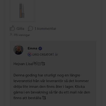
Gilla
1 kommentar
715 visningar
Emma
Användarens roll: Lyko Creator.
1 år
Kommentaren lades 1 år
LYKO CREATOR
Hejsan Lisa!👋🏻🥰

Denna goding har oturligt nog en längre 
leveranstid från vår leverantör så det kommer 
dröja lite innan den finns åter i lager. Klicka 
gärna i en bevakning så får du ett mail när den 
finns att beställa 🥰
