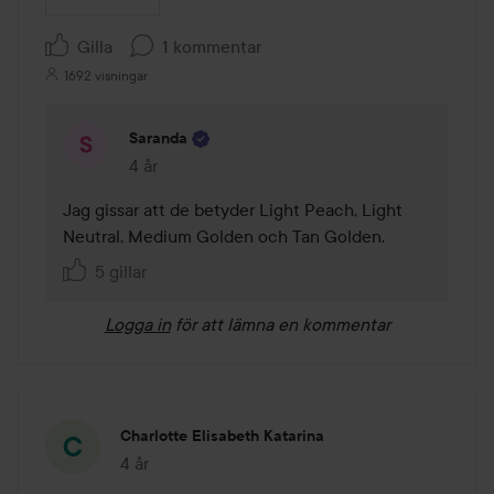
Gilla
1 kommentar
1692 visningar
Saranda
4 år
Kommentaren lades 4 år
Jag gissar att de betyder Light Peach, Light 
Neutral, Medium Golden och Tan Golden.
5 gillar
Logga in
för att lämna en kommentar
Charlotte Elisabeth Katarina
4 år
Inlägget skapades 4 år