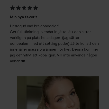
Betyg:
Min nya favorit
5
av
Herregud vad bra concealer!

5
Ger full täckning, blendar in jätte lätt och sitter 
verkligen på plats hela dagen  (jag sätter 
concealern med ett setting puder) Jätte kul att den 
innehåller massa bra ämnen för hyn. Denna kommer 
jag definitivt att köpa igen. Vill inte använda någon 
annan.❤️