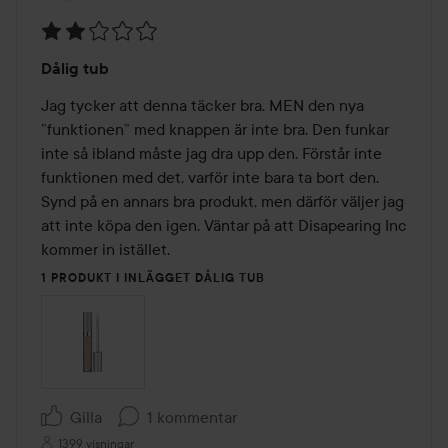
Betyg:
Dålig tub
2
av
Jag tycker att denna täcker bra. MEN den nya 
5
”funktionen” med knappen är inte bra. Den funkar 
inte så ibland måste jag dra upp den. Förstår inte 
funktionen med det, varför inte bara ta bort den. 
Synd på en annars bra produkt, men därför väljer jag 
att inte köpa den igen. Väntar på att Disapearing Inc 
kommer in istället.
1 PRODUKT I INLÄGGET DÅLIG TUB
Gilla
1 kommentar
1399 visningar