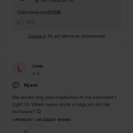
3 år
Kommentaren lades 3 år
LYKO CREATOR
Sååå himla bra😍🙌🏽
Gilla
Logga in
för att lämna en kommentar
Linda
4 år
Inlägget skapades 4 år
Nyans
Har använt mig utav maybelline fit me concealer I 
Light 10. Vilken nyans skulle ni säga att det här 
motsvarar? 😊
1 PRODUKT I INLÄGGET NYANS