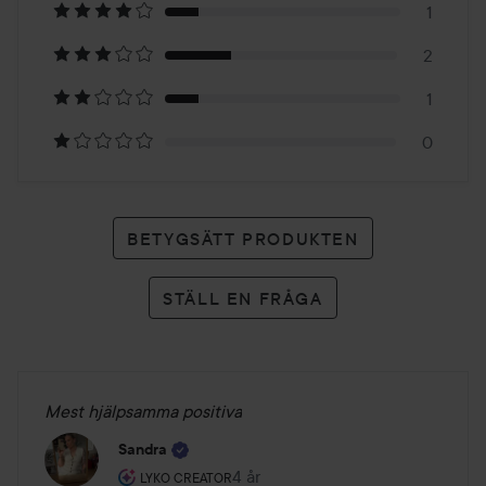
1
7
2
betyg
1
0
BETYGSÄTT PRODUKTEN
STÄLL EN FRÅGA
Mest hjälpsamma positiva
Sandra
Användarens roll: Lyko Creator.
4 år
Inlägget skapades 4 år
LYKO CREATOR