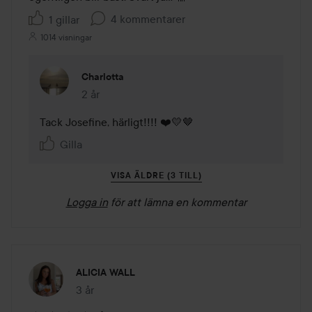
4 kommentarer
1 gillar
1014 visningar
Charlotta
2 år
Kommentaren lades 2 år
Tack Josefine, härligt!!!! ❤️💛🤎
Gilla
VISA ÄLDRE (3 TILL)
Logga in
för att lämna en kommentar
ALICIA WALL
3 år
Inlägget skapades 3 år