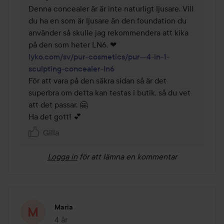
Denna concealer är är inte naturligt ljusare. Vill 
du ha en som är ljusare än den foundation du 
använder så skulle jag rekommendera att kika 
lyko.com/sv/pur-cosmetics/pur---4-in-1-
sculpting-concealer-ln6
För att vara på den säkra sidan så är det 
superbra om detta kan testas i butik, så du vet 
att det passar. 🤗

Ha det gott! 💕
Gilla
Logga in
för att lämna en kommentar
Maria
4 år
Inlägget skapades 4 år