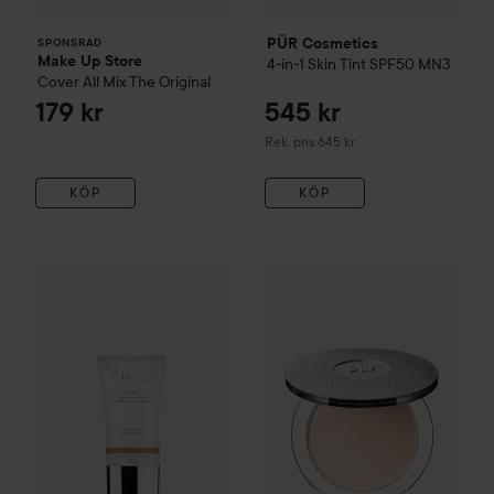
PÜR Cosmetics
SPONSRAD
Make Up Store
4-in-1 Skin Tint SPF50
MN3
Cover All Mix
The Original
179 kr
545 kr
Rekommenderat pris 645 kr
Rek. pris 645 kr
KÖP
KÖP
503 k
PÜR Cosmetics
4-in-1 Mineral Tinted Moisturizer
PÜR Cosmetics
4in1 Foundati
MN3
Rekommender