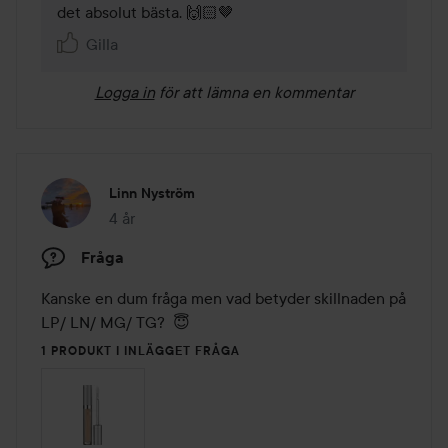
Gilla
Logga in
för att lämna en kommentar
Linn Nyström
4 år
Inlägget skapades 4 år
Fråga
Kanske en dum fråga men vad betyder skillnaden på 
LP/ LN/ MG/ TG?  😇
1 PRODUKT I INLÄGGET FRÅGA