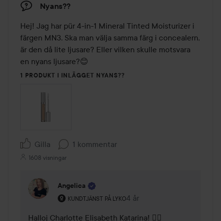
Nyans??
Hej! Jag har pür 4-in-1 Mineral Tinted Moisturizer i 
färgen MN3. Ska man välja samma färg i concealern, 
är den då lite ljusare? Eller vilken skulle motsvara 
en nyans ljusare?😊
1 PRODUKT I INLÄGGET NYANS??
Gilla
1 kommentar
1608 visningar
Angelica
Användarens roll: Kundtjänst på Lyko.
4 år
Kommentaren lades 4 år
KUNDTJÄNST PÅ LYKO
Halloj Charlotte Elisabeth Katarina! 🙋‍♀️
