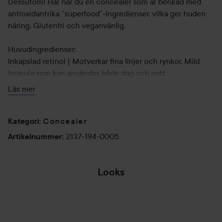
Dessutom! Här har du en concealer som är berikad med
antioxidantrika ”superfood”-ingredienser, vilka ger huden
näring. Glutenfri och veganvänlig.
Huvudingredienser:
Inkapslad retinol | Motverkar fina linjer och rynkor. Mild
formula som kan användas både dag och natt.
Energy Complex | Kombination av ginseng, grönt te och
Läs mer
vitamin B som boostar hudens naturliga metabolism för
klarare mer hälsosam hud.
Superfood-mix | Ger lyster och näring åt huden med bland
Concealer
Kategori
:
annat gurkmeja och fläderbärsextrakt.
2137-194-0005
Artikelnummer
:
Natriumhyaluronat | Bevarar fukten i huden.
Koffein | Verkar dränerande och revitaliserar trött hud.
Looks
SENSUELLA
LILACPÅSK💜🌷
MUMIEZOMBIE💜
LYKO 
HOPPA ÖVER SEKTIONEN