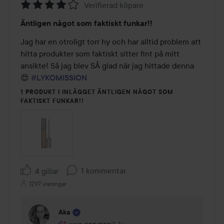
Verifierad köpare
Betyg:
Äntligen något som faktiskt funkar!!
4
av
Jag har en otroligt torr hy och har alltid problem att 
5
hitta produkter som faktiskt sitter fint på mitt 
ansikte! Så jag blev SÅ glad när jag hittade denna 
😍 
#LYKOMISSION
1 PRODUKT I INLÄGGET ÄNTLIGEN NÅGOT SOM
FAKTISKT FUNKAR!!
1 kommentar
4 gillar
1297 visningar
Aka
Användarens roll: Lyko Creator.