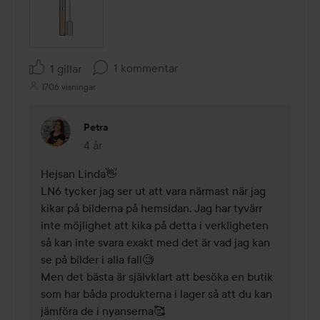
1 kommentar
1 gillar
1706 visningar
Petra
4 år
Kommentaren lades 4 år
Hejsan Linda👋 

LN6 tycker jag ser ut att vara närmast när jag 
kikar på bilderna på hemsidan. Jag har tyvärr 
inte möjlighet att kika på detta i verkligheten 
så kan inte svara exakt med det är vad jag kan 
se på bilder i alla fall🧐 

Men det bästa är självklart att besöka en butik 
som har båda produkterna i lager så att du kan 
jämföra de i nyanserna🥰 
