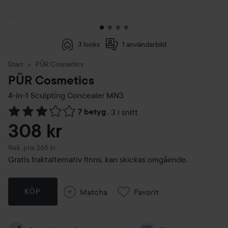
3 looks
1 användarbild
Start
PÜR Cosmetics
PÜR Cosmetics
4-in-1 Sculpting Concealer
MN3
7 betyg
,
3 i snitt
Hoppa till Betyg & kommentarer
308 kr
Rekommenderat pris 365 kr
Rek. pris 365 kr
Gratis fraktalternativ finns, kan skickas omgående.
Matcha
Favorit
KÖP