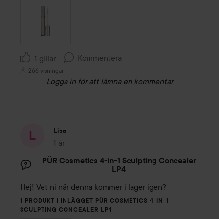
Kommentera
1 gillar
266 visningar
Logga in
för att lämna en kommentar
Lisa
1 år
Inlägget skapades 1 år
PÜR Cosmetics 4-in-1 Sculpting Concealer
LP4
Hej! Vet ni när denna kommer i lager igen? 
1 PRODUKT I INLÄGGET PÜR COSMETICS 4-IN-1
SCULPTING CONCEALER LP4