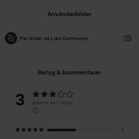
Användarbilder
Fler bilder på Lyko Community
Betyg & kommentarer
Betyg:
3
Baserat på 7 betyg
i
3
Baserat
på
3