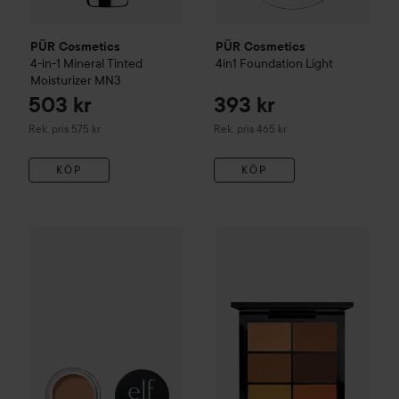
PÜR Cosmetics
PÜR Cosmetics
4-in-1 Mineral Tinted
4in1 Foundation
Light
Moisturizer
MN3
503 kr
393 kr
Rekommenderat pris 575 kr
Rekommenderat pris 465 kr
Rek. pris 575 kr
Rek. pris 465 kr
KÖP
KÖP
e.l.f.
Putty Color-Correcting Eye Brightener
Light/Medium
99
Combo Deal 25%
MAC Cosmet