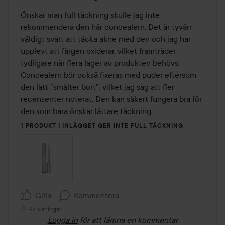
3
av
Önskar man full täckning skulle jag inte 
5
rekommendera den här concealern. Det är tyvärr 
väldigt svårt att täcka akne med den och jag har 
upplevt att färgen oxiderar, vilket framträder 
tydligare när flera lager av produkten behövs. 
Concealern bör också fixeras med puder eftersom 
den lätt ”smälter bort”, vilket jag såg att fler 
recensenter noterat. Den kan säkert fungera bra för 
den som bara önskar lättare täckning.
1 PRODUKT I INLÄGGET GER INTE FULL TÄCKNING
Gilla
Kommentera
97 visningar
Logga in
för att lämna en kommentar