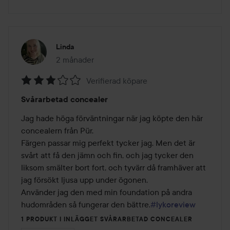
Linda
2 månader
Inlägget skapades 2 månader
Verifierad köpare
Betyg:
Svårarbetad concealer
3
av
Jag hade höga förväntningar när jag köpte den här 
5
concealern från Pür.

Färgen passar mig perfekt tycker jag. Men det är 
svårt att få den jämn och fin, och jag tycker den 
liksom smälter bort fort, och tyvärr då framhäver att 
jag försökt ljusa upp under ögonen.

Använder jag den med min foundation på andra 
hudområden så fungerar den bättre.
#lykoreview
1 PRODUKT I INLÄGGET SVÅRARBETAD CONCEALER