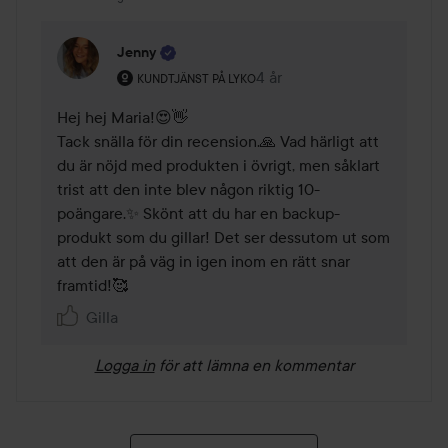
Jenny
Användarens roll: Kundtjänst på Lyko.
4 år
Kommentaren lades 4 år
KUNDTJÄNST PÅ LYKO
Hej hej Maria!😍👋

Tack snälla för din recension.🙏 Vad härligt att 
du är nöjd med produkten i övrigt, men såklart 
trist att den inte blev någon riktig 10-
poängare.✨ Skönt att du har en backup-
produkt som du gillar! Det ser dessutom ut som 
att den är på väg in igen inom en rätt snar 
framtid!🥰
Gilla
Logga in
för att lämna en kommentar