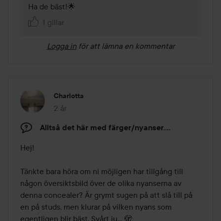
Ha de bäst!🌟
1 gillar
Logga in
för att lämna en kommentar
Charlotta
2 år
Inlägget skapades 2 år
Alltså det här med färger/nyanser....
Hej!

Tänkte bara höra om ni möjligen har tillgång till 
någon översiktsbild över de olika nyanserna av 
denna concealer? Är grymt sugen på att slå till på 
en på studs, men klurar på vilken nyans som 
egentligen blir bäst. Svårt ju... 🫣