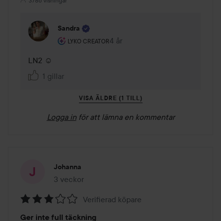
3786 visningar
Sandra
Användarens roll: Lyko Creator.
4 år
Kommentaren lades 4 år
LYKO CREATOR
LN2 ☺️
1 gillar
VISA ÄLDRE (1 TILL)
Logga in
för att lämna en kommentar
Johanna
3 veckor
Inlägget skapades 3 veckor
Verifierad köpare
Betyg:
Ger inte full täckning