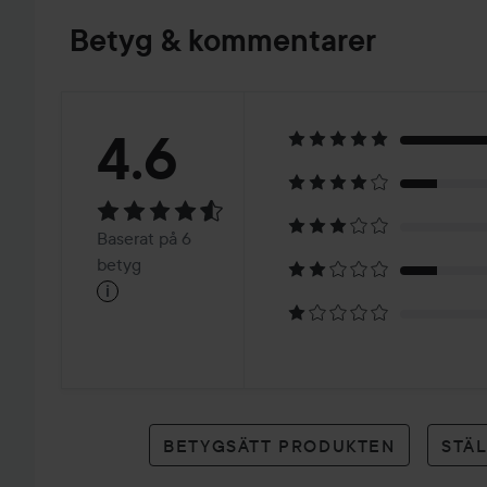
Betyg & kommentarer
Betyg:
4.6
4.6
Baserat
Baserat på 6
på
betyg
i
6
betyg
BETYGSÄTT PRODUKTEN
STÄ