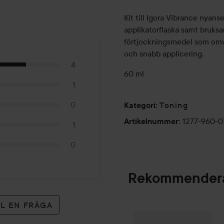
Kit till Igora Vibrance nyanse
applikatorflaska samt bruksan
förtjockningsmedel som omvan
och snabb applicering.
4
60 ml
1
0
Toning
Kategori
:
1277-960-0
Artikelnummer
:
1
0
Rekommendera
LL EN FRÅGA
Palette
Intensive
SPONSRAD