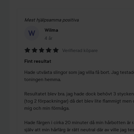
Mest hjälpsamma positiva
Wilma
4 år
Inlägget skapades 4 år
Verifierad köpare
Betyg:
Fint resultat
5
av
Hade utväxta slingor som jag villa få bort. Jag testa
5
toningen hemma.

Resultatet blev bra, jag hade dock behövt 3 stycken
(tog 2 förpackningar) då det blev lite flammigt men d
mig och min förmåga.

Hade färgen i cirka 20 minuter då min hårbotten är r
själv att min hårfärg är rätt neutral där av ville jag tes