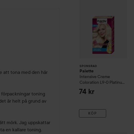
SPONSRAD
Palette
de att tona med den här 
Intensive Creme
Coloration
L9-0 Platinum
Blonde
74 kr
 förpackningar toning 
et är helt på grund av 
KÖP
ätt mörk. Jag uppskattar 
ta en kallare toning. 
