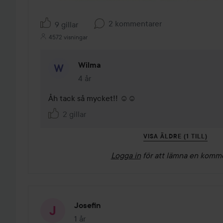
2 kommentarer
9 gillar
4572 visningar
Wilma
4 år
Kommentaren lades 4 år
Åh tack så mycket!! ☺️☺️
2 gillar
VISA ÄLDRE (1 TILL)
Logga in
för att lämna en komm
Josefin
1 år
Inlägget skapades 1 år