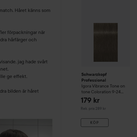
Schwarzkopf Professional
 match. Håret känns som 
r förpackningar när 
dra hårfärger och 
isande, jag hade svårt 
net.

Schwarzkopf
le ge effekt.

Professional
Igora
Vibrance Tone on
ra bilden är håret 
tone Coloration
9-24
Extra Light Blonde Ash
179 kr
Beige
Rekommenderat pris 289 kr
Rek. pris 289 kr
KÖP