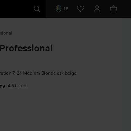
SE
sional
Professional
ration
7-24 Medium Blonde ask beige
tyg
,
4.6 i snitt
arer