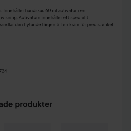
r. Innehåller handskar, 60 ml activator i en
visning. Activatorn innehåller ett speciellt
dlar den flytande färgen till en kräm för precis, enkel
724
de produkter
 Creme Coloration
L9-0 Platinum Blonde
74 kr
Schwarzkopf Professional
Igora
Schwarzkopf Professional
Vibrance Tone on tone Colorat
Igora
Vib