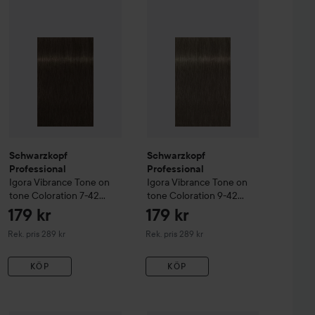
Schwarzkopf
Schwarzkopf
Professional
Professional
Igora
Vibrance Tone on
Igora
Vibrance Tone on
tone Coloration
7-42
tone Coloration
9-42
Medium Blonde beige ask
Extra Light Blonde Beige
179 kr
179 kr
Ash
Rekommenderat pris 289 kr
Rekommenderat pris 289 kr
Rek. pris 289 kr
Rek. pris 289 kr
KÖP
KÖP