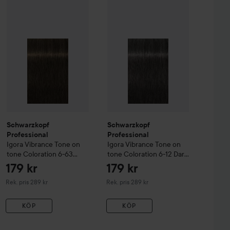
Igora
Schwarzkopf Professional
Vibrance Tone on tone Coloration
Igora
Schwarzkopf Professional
Vibrance Tone on tone Colorat
9-24 Extra Light Blonde 
Igora
Vib
Schwarzkopf
Schwarzkopf
Professional
Professional
Igora
Vibrance Tone on
Igora
Vibrance Tone on
tone Coloration
6-63
tone Coloration
6-12 Dark
Dark Blonde choklad matt
Blonde cendre ask
179 kr
179 kr
Rekommenderat pris 289 kr
Rekommenderat pris 289 kr
Rek. pris 289 kr
Rek. pris 289 kr
KÖP
KÖP