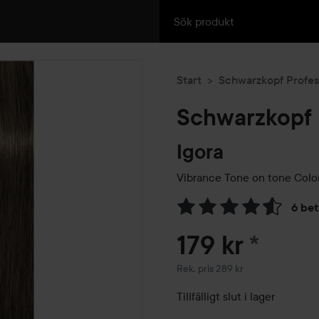
Start
Schwarzkopf Profes
Schwarzkopf 
Igora
Vibrance Tone on tone Colo
6 be
Hoppa till Betyg & komment
179 kr
*
Rekommenderat pris 289 kr
Rek. pris 289 kr
Tillfälligt slut i lager