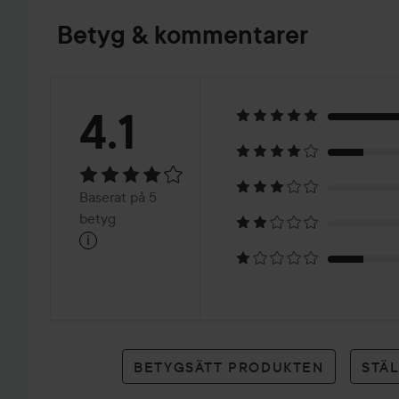
Betyg & kommentarer
Betyg:
4.1
4.1
Baserat
Baserat på 5
på
betyg
i
5
betyg
BETYGSÄTT PRODUKTEN
STÄ