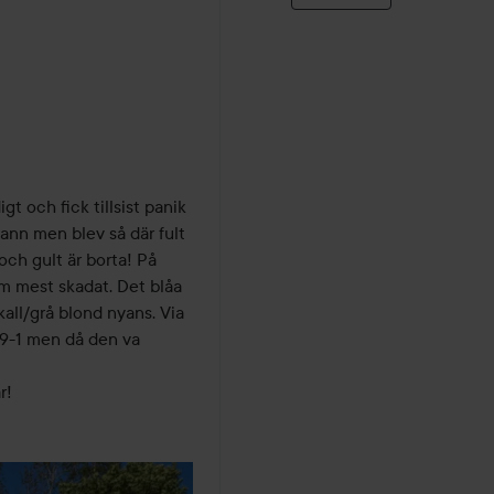
gt och fick tillsist panik 
vann men blev så där fult 
och gult är borta! På 
som mest skadat. Det blåa 
ll/grå blond nyans. Via 
9-1 men då den va 
r!