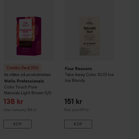
Combo Deal 25%
Four Reasons
Take Away Color
10.01 Ice
Se villkor på produktsidan
Ice Blondy
Wella Professionals
Color Touch
Pure
Naturals
Light Brown 5/0
Reapris
138 kr
151 kr
Rekommenderat pris 199 kr
Utan kampanj 184 kr
Rek. pris 199 kr
KÖP
KÖP