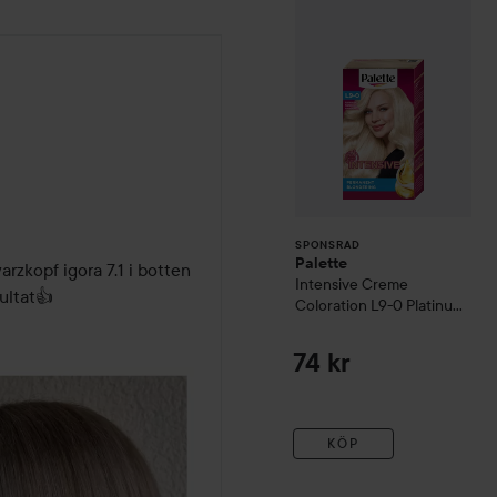
SPONSRAD
Palette
kopf igora 7.1 i botten 
Intensive Creme
ultat👍 
Coloration
L9-0 Platinum
Blonde
74 kr
KÖP