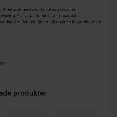
r. Innehåller handskar, 60 ml activator i en
visning. Activatorn innehåller ett speciellt
dlar den flytande färgen till en kräm för precis, enkel
912
de produkter
 Creme Coloration
L9-0 Platinum Blonde
74 kr
Four Reasons
Take Away Color
10.0
Combo Deal 25%
Wella Professionals
Color Touch
Pure Naturals