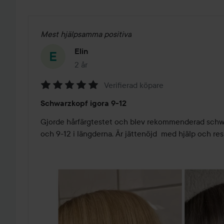
Mest hjälpsamma positiva
Elin
2 år
Inlägget skapades 2 år
Verifierad köpare
Betyg:
Schwarzkopf igora 9-12
5
av
Gjorde hårfärgtestet och blev rekommenderad schwarz
5
och 9-12 i längderna. Är jättenöjd  med hjälp och res