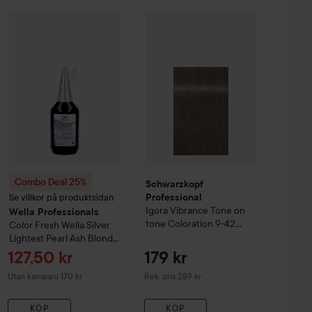
Igora
Vibrance Tone on tone Coloration
Schwarzkopf Professional
9-24 Extra Light Blonde 
Igora
Vib
Combo Deal 25%
Wella Professionals
Color Fresh
Wella Silver L
Combo Deal 25%
Schwarzkopf
Se villkor på produktsidan
Professional
Igora
Vibrance Tone on
Wella Professionals
tone Coloration
9-42
Color Fresh
Wella Silver
Extra Light Blonde Beige
Lightest Pearl Ash Blonde
Ash
10/81
Reapris
127,50 kr
179 kr
Rekommenderat pris 289 kr
Utan kampanj 170 kr
Rek. pris 289 kr
KÖP
KÖP