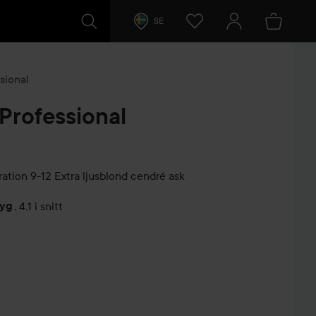
SE
sional
Professional
ration
9-12 Extra ljusblond cendré ask
tyg
,
4.1 i snitt
arer