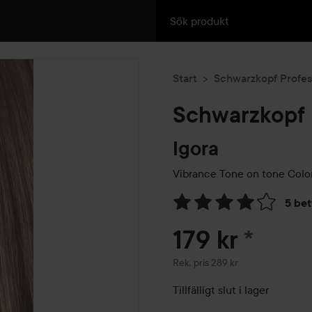
Start
Schwarzkopf Profes
Schwarzkopf 
Igora
Vibrance Tone on tone Colo
5 be
Hoppa till Betyg & komment
179 kr
*
Rekommenderat pris 289 kr
Rek. pris 289 kr
Tillfälligt slut i lager