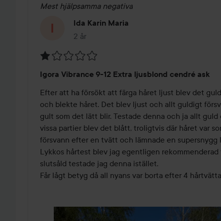
Mest hjälpsamma negativa
Ida Karin Maria
2 år
Inlägget skapades 2 år
Betyg:
Igora Vibrance 9-12 Extra ljusblond cendré ask
1
av
Efter att ha försökt att färga håret ljust blev det guldi
5
och blekte håret. Det blev ljust och allt guldigt förs
gult som det lätt blir. Testade denna och ja allt guld 
vissa partier blev det blått, troligtvis där håret var 
försvann efter en tvätt och lämnade en supersnygg ka
Lykkos hårtest blev jag egentligen rekommenderad 
slutsåld testade jag denna istället.

Får lågt betyg då all nyans var borta efter 4 hårtvätta