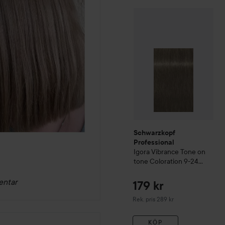
Schwarzkopf Professional
Schwarzkopf
Professional
Igora
Vibrance Tone on
tone Coloration
9-24
Extra Light Blonde Ash
Beige
entar
179 kr
Rekommenderat pris 289 kr
Rek. pris 289 kr
KÖP