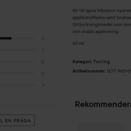
Kit till Igora Vibrance nyanse
applikatorflaska samt bruksan
förtjockningsmedel som omvan
och snabb applicering.
3
60 ml
1
Toning
0
Kategori
:
1277-960-0
Artikelnummer
:
0
1
Rekommendera
LL EN FRÅGA
Palette
Intensive
SPONSRAD