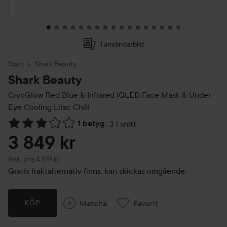
1 användarbild
Start
Shark Beauty
Shark Beauty
CryoGlow Red Blue & Infrared iQLED Face Mask & Under
Eye Cooling
Lilac Chill
1 betyg
,
3 i snitt
Hoppa till Betyg & kommentarer
3 849 kr
Rekommenderat pris 4 199 kr
Rek. pris 4 199 kr
Gratis fraktalternativ finns, kan skickas omgående.
Matcha
Favorit
KÖP