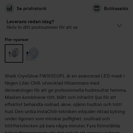
Se prishistorik
Butikssaldo
Leverans redan idag?
Skriv in ditt postnummer för att se
Fler nyanser
Shark CryoGlow FW312EUPL är en avancerad LED-mask i
färgen Lilac Chill, utvecklad tillsammans med
dermatologer för att ge professionella hudresultat hemma.
Masken kombinerar rött, blått och infrarött ljus för att
effektivt behandla rodnad, akne, ojämn hudton och trött
hud. Den unika InstaChill-tekniken erbjuder riktad kylning
under ögonen som minskar puffighet, svullnad och
trötthetstecken på bara några minuter. Fyra förinställda
behandlingsprogram gör det enkelt att anpassa rutinen: