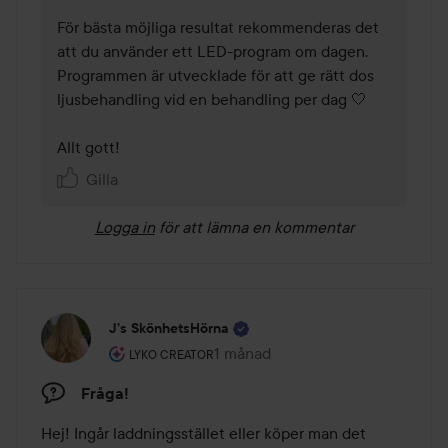
För bästa möjliga resultat rekommenderas det 
att du använder ett LED-program om dagen. 
Programmen är utvecklade för att ge rätt dos 
ljusbehandling vid en behandling per dag 🤍

Allt gott!
Gilla
Logga in
för att lämna en kommentar
J’s SkönhetsHörna
Användarens roll: Lyko Creator.
1 månad
Inlägget skapades 1 månad
LYKO CREATOR
Fråga!
Hej! Ingår laddningsstället eller köper man det 