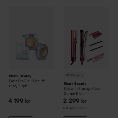
Shark Beauty
FacialProGlo + Depuffi
Lilac/Purple
4 199 kr
WOW-pris
Shark Beauty
Silki 
WOW-pris
Shark Beauty
FacialProGlo + Depuffi
Shark Beauty
Lilac/Purple
Silki with Storage Case
Garnet Bloom
4 199 kr
2 299 kr
Rekommenderat pris 2 999 kr
Rek. pris 2 999 kr