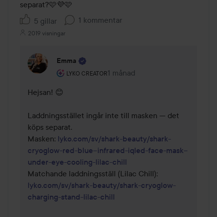
separat?🩷💜🩷
1 kommentar
5 gillar
2019 visningar
Emma
Användarens roll: Lyko Creator.
1 månad
Kommentaren lades 1 månad
LYKO CREATOR
Hejsan! 😊 

Laddningsstället ingår inte till masken — det 
köps separat.

Masken: 
lyko.com/sv/shark-beauty/shark-
cryoglow-red-blue--infrared-iqled-face-mask--
under-eye-cooling-lilac-chill
Matchande laddningsställ (Lilac Chill): 
lyko.com/sv/shark-beauty/shark-cryoglow-
charging-stand-lilac-chill