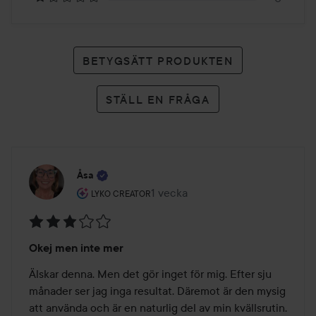
BETYGSÄTT PRODUKTEN
STÄLL EN FRÅGA
Åsa
Användarens roll: Lyko Creator.
1 vecka
Inlägget skapades 1 vecka
LYKO CREATOR
Betyg:
Okej men inte mer
3
av
Älskar denna. Men det gör inget för mig. Efter sju 
5
månader ser jag inga resultat. Däremot är den mysig 
att använda och är en naturlig del av min kvällsrutin.