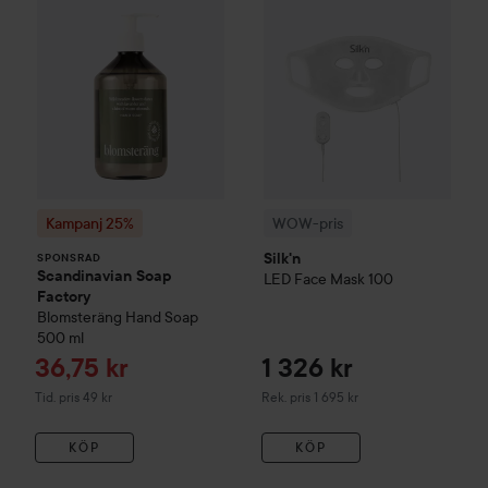
Kampanj 25%
WOW-pris
Silk'n
SPONSRAD
Scandinavian Soap
LED Face Mask 100
Factory
Blomsteräng
Hand Soap
500 ml
Reapris
36,75 kr
1 326 kr
Tidigare pris 49 kr
Rekommenderat pris 1 695 kr
Tid. pris 49 kr
Rek. pris 1 695 kr
KÖP
KÖP