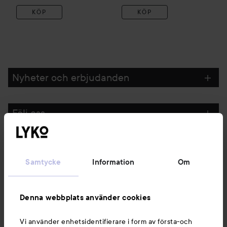
KÖP
KÖP
Nyheter och erbjudanden
Följ oss
Kundservice
Samtycke
Information
Om
Information
Denna webbplats använder cookies
Du kanske också gillar
Vi använder enhetsidentifierare i form av första-och