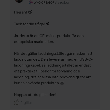
Användarens roll: Lyko Creator.
3 veckor
Kommentaren lades 3 veckor
LYKO CREATOR
Hejsan! 👋

Tack för din fråga! 💖

Ja, detta är en CE-märkt produkt för den 
europeiska marknaden.

När det gäller laddningsstället går masken att 
ladda utan det. Den levereras med en USB-C-
laddningskabel, så laddningsstället är endast 
ett praktiskt tillbehör för förvaring och 
laddning, det är alltså inte nödvändigt för att 
kunna använda produkten 🤗

Hoppas att du gillar den!
1 gillar