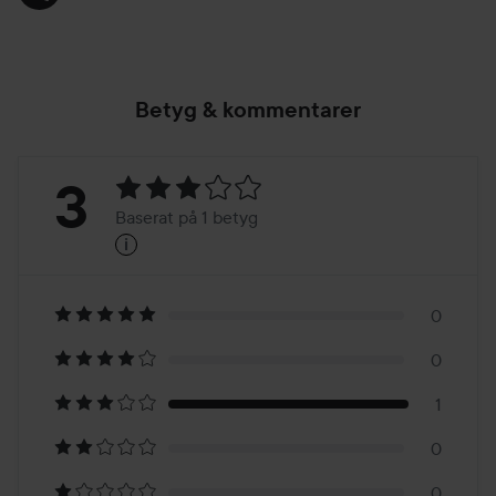
Betyg & kommentarer
Betyg:
3
Baserat på 1 betyg
i
3
Baserat
på
0
0
1
1
betyg
0
0