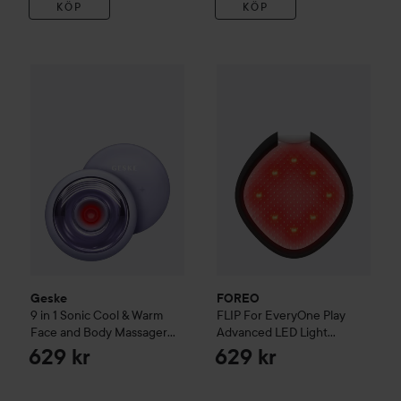
KÖP
KÖP
Geske
9 in 1 Sonic Cool & Warm Face and Body Massager
FOREO
FLIP
For EveryOne Pla
Pu
Geske
FOREO
9 in 1 Sonic Cool & Warm
FLIP
For EveryOne Play
Face and Body Massager
Advanced LED Light
Purple
Hairbrush
Midnight Magic!
629 kr
629 kr