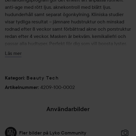
anti-age med rött ljus, aknekontroll med blått ljus,
hudunderhåll samt separat ögonkylning. Kliniska studier
visar tydliga resultat – jämnare hudstruktur och minskad
rodnad efter 8 veckor samt förbättrad akne och porstruktur
redan efter 4 veckor. Masken är bekväm, kemikaliefri och
passar alla hudtyper. Perfekt för dig som vill boosta lyster,
lugna irriterad hud och få en klarare, mer balanserad
Läs mer
hudton med minimal ansträngning. Den eleganta lila
designen gör den lika snygg på badrumshyllan som effektiv
i din hudvårdsrutin. Ett premiumverktyg som lyfter
Beauty Tech
Kategori
:
hemmabehandlingar till en helt ny nivå.
4209-100-0002
Artikelnummer
:
Användning:
Användarbilder
Rengör och torka huden. Sätt masken bekvämt på ansiktet.
Välj ljusläge och behandlingstid. Låt behandlingen
slutföras. Ta av masken och avsluta med hudvård. Rengör
Fler bilder på Lyko Community
masken efter varje användning.