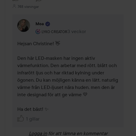
748 visningar
Moa
Användarens roll: Lyko Creator.
3 veckor
Kommentaren lades 3 veckor
LYKO CREATOR
Hejsan Christine! 👋 

Den här LED‑masken har ingen aktiv 
värmefunktion. Den arbetar med rött, blått och 
infrarött ljus och har riktad kylning under 
ögonen. Du kan möjligen känna en lätt, naturlig 
värme från LED‑ljuset nära huden, men den är 
inte designad för att ge värme 💛

Ha det bäst! ✨
1 gillar
Logga in
för att lämna en kommentar