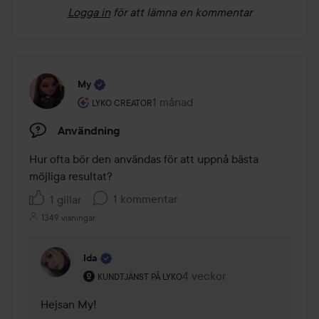
Logga in
för att lämna en kommentar
My
Användarens roll: Lyko Creator.
1 månad
Inlägget skapades 1 månad
LYKO CREATOR
Användning
Hur ofta bör den användas för att uppnå bästa 
möjliga resultat?
1 kommentar
1 gillar
1349 visningar
Ida
Användarens roll: Kundtjänst på Lyko.
4 veckor
Kommentaren lades 4 veck
KUNDTJÄNST PÅ LYKO
Hejsan My! 
