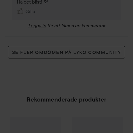
Ha det bäst! 💛️
Gilla
Logga in
för att lämna en kommentar
SE FLER OMDÖMEN PÅ LYKO COMMUNITY
Rekommenderade produkter
Kampanj 25%
Scandinavian Soap Factory
WOW-pris
Silk'n
LED Face Mas
Blomsterä
SPONSRAD