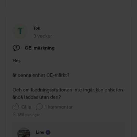
Tok
3 veckor
Inlägget skapades 3 veckor
CE-märkning
Hej,

är denna enhet CE-märkt?

Och om laddningsstationen inte ingår, kan enheten 
ändå laddas utan den?
Gilla
1 kommentar
858 visningar
Line