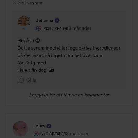
2852 visningar
Johanna
Användarens roll: Lyko Creator.
3 månader
Kommentaren lades 3 månader
LYKO CREATOR
Hej Åsa 😊

Detta serum innehåller inga aktiva ingredienser 
på det viset, så inget man behöver vara 
försiktig med.

Ha en fin dag! 💌
Gilla
Logga in
för att lämna en kommentar
Laura
Användarens roll: Lyko Creator.
3 månader
Inlägget skapades 3 månader
LYKO CREATOR