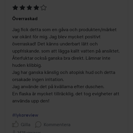
Betyg:
Överraskad
4
av
Jag fick detta som en gåva och produkten/märket 
5
var okänt för mig. Jag blev mycket positivt 
överraskad! Det känns underbart lätt och 
uppfriskande, som att lägga kallt vatten på ansiktet. 
Återfuktar också ganska bra direkt. Lämnar inte 
huden klibbig.

Jag har ganska känslig och atopisk hud och detta 
orsakade ingen irritation.

Jag använde det på kvällarna efter duschen.

En flaska är mycket tillräcklig, det tog evigheter att 
använda upp den!

#lykoreview
Gilla
Kommentera
3429 visningar