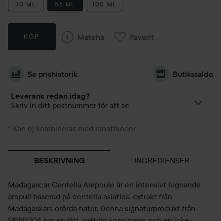
30 ML
55 ML
100 ML
Matcha
Favorit
KÖP
Se prishistorik
Butikssaldo
Leverans redan idag?
Skriv in ditt postnummer för att se
* Kan ej kombineras med rabattkoder
INGREDIENSER
BESKRIVNING
Madagascar Centella Ampoule är en intensivt lugnande
ampull baserad på centella asiatica-extrakt från
Madagaskars orörda natur. Denna signaturprodukt från
SKIN1004 har en lätt, vattnig konsistens och en icke-