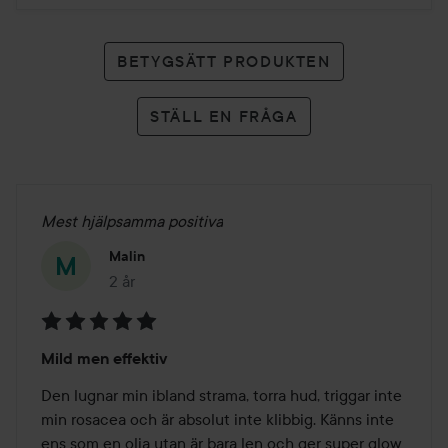
BETYGSÄTT PRODUKTEN
STÄLL EN FRÅGA
Mest hjälpsamma positiva
Malin
2 år
Inlägget skapades 2 år
Betyg:
Mild men effektiv
5
av
Den lugnar min ibland strama, torra hud, triggar inte 
5
min rosacea och är absolut inte klibbig. Känns inte 
ens som en olja utan är bara len och ger super glow 