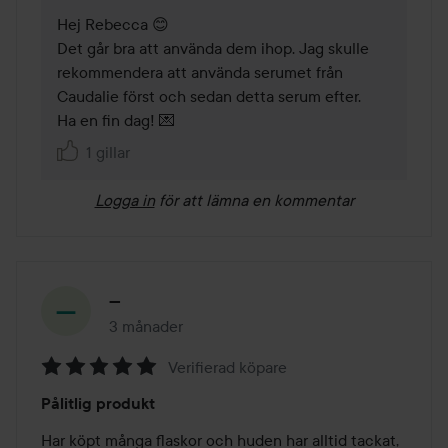
Hej Rebecca 😊

Det går bra att använda dem ihop. Jag skulle 
rekommendera att använda serumet från 
Caudalie först och sedan detta serum efter.

Ha en fin dag! 💌
1 gillar
Logga in
för att lämna en kommentar
—
3 månader
Inlägget skapades 3 månader
Verifierad köpare
Betyg:
Pålitlig produkt
5
av
Har köpt många flaskor och huden har alltid tackat, 