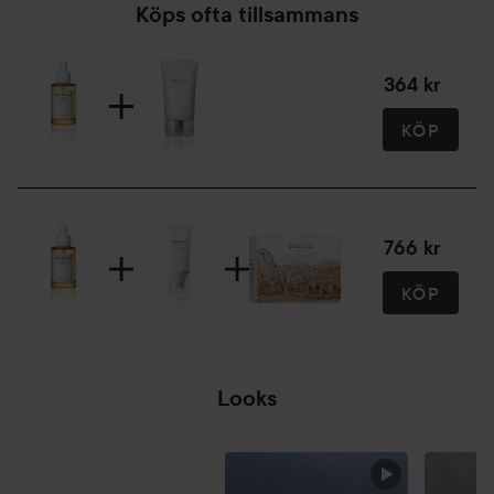
Köps ofta tillsammans
364 kr
KÖP
766 kr
KÖP
Looks
HOPPA ÖVER SEKTIONEN