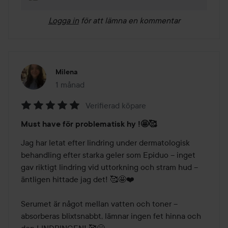
Logga in
för att lämna en kommentar
Milena
1 månad
Inlägget skapades 1 månad
Verifierad köpare
Betyg:
Must have för problematisk hy !🤩🥰
5
av
Jag har letat efter lindring under dermatologisk 
5
behandling efter starka geler som Epiduo – inget 
gav riktigt lindring vid uttorkning och stram hud – 
äntligen hittade jag det! 🥰🤩❤️

Serumet är något mellan vatten och toner – 
absorberas blixtsnabbt, lämnar ingen fet hinna och 