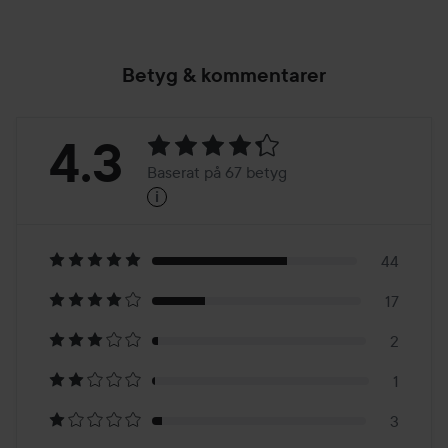
Betyg & kommentarer
Betyg:
4.3
Baserat på 67 betyg
i
4.3
Baserat
på
44
17
67
2
betyg
1
3