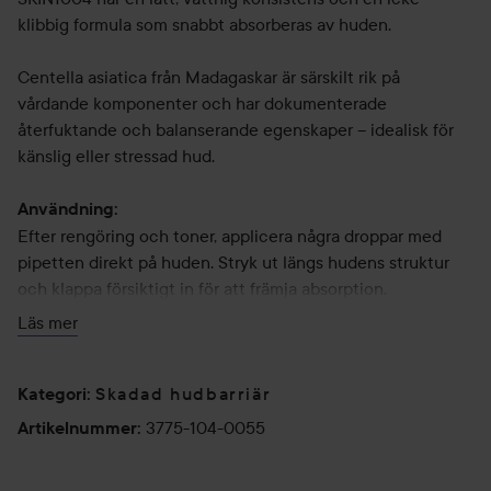
klibbig formula som snabbt absorberas av huden.
Centella asiatica från Madagaskar är särskilt rik på
vårdande komponenter och har dokumenterade
återfuktande och balanserande egenskaper – idealisk för
känslig eller stressad hud.
Användning:
Efter rengöring och toner, applicera några droppar med
pipetten direkt på huden. Stryk ut längs hudens struktur
och klappa försiktigt in för att främja absorption.
Läs mer
55 ml
Skadad hudbarriär
Kategori
:
3775-104-0055
Artikelnummer
: