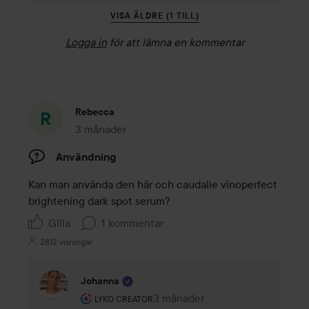
VISA ÄLDRE (1 TILL)
Logga in
för att lämna en kommentar
Rebecca
3 månader
Inlägget skapades 3 månader
Användning
Kan man använda den här och caudalie vinoperfect 
brightening dark spot serum?
Gilla
1 kommentar
2812 visningar
Johanna
Användarens roll: Lyko Creator.
3 månader
Kommentaren lades 3 månader
LYKO CREATOR