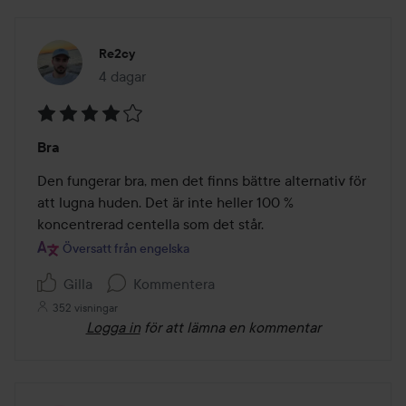
Re2cy
4 dagar
Inlägget skapades 4 dagar
Betyg:
Bra
4
av
Den fungerar bra, men det finns bättre alternativ för 
5
att lugna huden. Det är inte heller 100 % 
koncentrerad centella som det står.
Översatt från engelska
Gilla
Kommentera
352 visningar
Logga in
för att lämna en kommentar