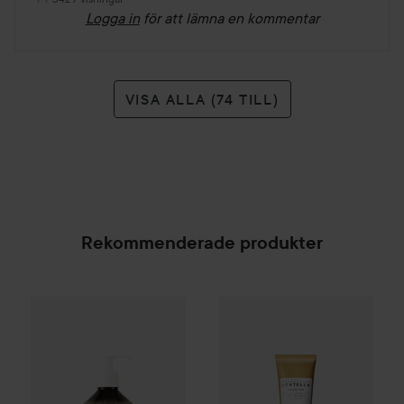
Logga in
för att lämna en kommentar
VISA ALLA (74 TILL)
Rekommenderade produkter
Kampanj 25%
Scandinavian Soap Factory
WOW-pris
SKIN1004
Blomsterä
Madagasc
SPONSRAD