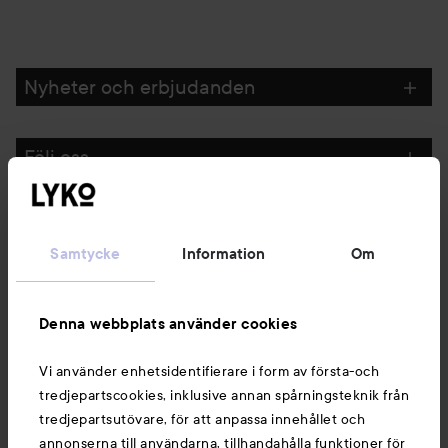
Nyheter och erbjudanden
Följ oss
Kundservice
Samtycke
Information
Om
Information
Denna webbplats använder cookies
Du kanske också gillar
Vi använder enhetsidentifierare i form av första-och
tredjepartscookies, inklusive annan spårningsteknik från
tredjepartsutövare, för att anpassa innehållet och
annonserna till användarna, tillhandahålla funktioner för