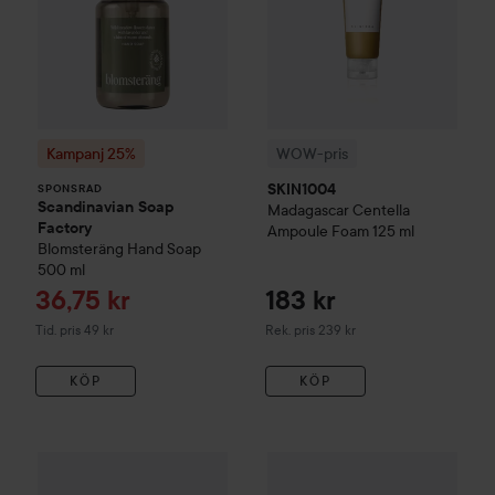
Kampanj 25%
WOW-pris
SKIN1004
SPONSRAD
Scandinavian Soap
Madagascar Centella
Factory
Ampoule Foam
125 ml
Blomsteräng
Hand Soap
500 ml
Reapris
36,75 kr
183 kr
Tidigare pris 49 kr
Rekommenderat pris 239 kr
Tid. pris 49 kr
Rek. pris 239 kr
KÖP
KÖP
2
SKIN1004
Madagascar Centella Light Cleansing Oil
SKIN1004
Madagascar Centell
200 ml
Rek