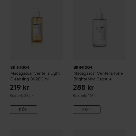
SKIN1004
SKIN1004
Madagascar Centella Light
Madagascar Centella Tone
Cleansing Oil
200 ml
Brightening
Capsule
Ampoule
100 ml
219 kr
285 kr
Rekommenderat pris 339 kr
Rekommenderat pris 419 kr
Rek. pris 339 kr
Rek. pris 419 kr
KÖP
KÖP
SKIN1004
Madagascar Centella Probio-Cica
WOW-pris
Beauty of Joseon
Intensive Ampo
G