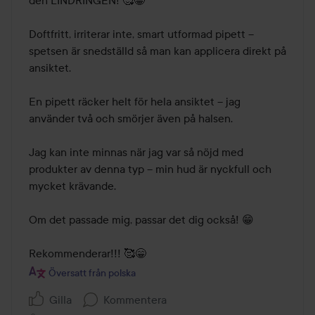
den LINDRINGEN! 🥰😁

Doftfritt, irriterar inte, smart utformad pipett – 
spetsen är snedställd så man kan applicera direkt på 
ansiktet.

En pipett räcker helt för hela ansiktet – jag 
använder två och smörjer även på halsen.

Jag kan inte minnas när jag var så nöjd med 
produkter av denna typ – min hud är nyckfull och 
mycket krävande.

Om det passade mig, passar det dig också! 😁

Rekommenderar!!! 🥰😁
Översatt från polska
Gilla
Kommentera