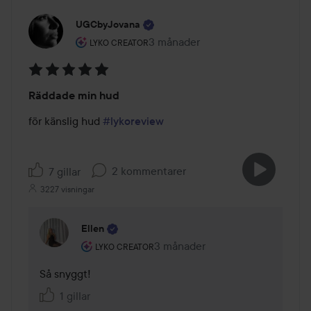
UGCbyJovana
Användarens roll: Lyko Creator.
3 månader
Inlägget skapades 3 månader
LYKO CREATOR
Betyg:
Räddade min hud
5
av
för känslig hud 
#lykoreview
5
2 kommentarer
7 gillar
3227 visningar
Ellen
Användarens roll: Lyko Creator.
3 månader
Kommentaren lades 3 månader
LYKO CREATOR
Så snyggt! 
1 gillar