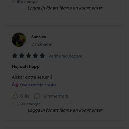
1126 visningar
Logga in
för att lämna en kommentar
Sunniva
2 månader
Inlägget skapades 2 månader
Verifierad köpare
Betyg:
Hej och hopp
5
av
Älskar detta serum!!
5
Översatt från norska
Gilla
Kommentera
2303 visningar
Logga in
för att lämna en kommentar