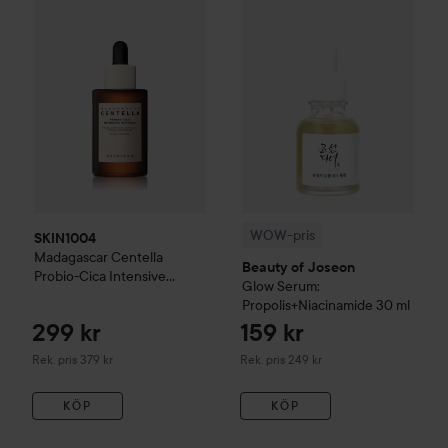
WOW-pris
SKIN1004
Madagascar Centella
Beauty of Joseon
Probio-Cica
Intensive
Glow Serum:
Ampoule
50 ml
Propolis+Niacinamide
30 ml
299 kr
159 kr
Rekommenderat pris 379 kr
Rekommenderat pris 249 kr
Rek. pris 379 kr
Rek. pris 249 kr
KÖP
KÖP