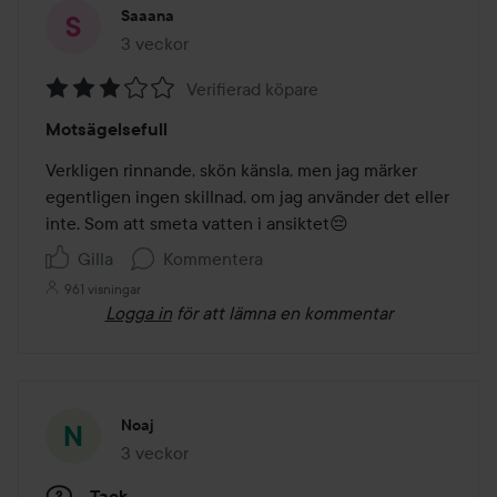
Saaana
3 veckor
Inlägget skapades 3 veckor
Verifierad köpare
Betyg:
Motsägelsefull
3
av
Verkligen rinnande, skön känsla, men jag märker 
5
egentligen ingen skillnad, om jag använder det eller 
inte. Som att smeta vatten i ansiktet😔
Gilla
Kommentera
961 visningar
Logga in
för att lämna en kommentar
Noaj
3 veckor
Inlägget skapades 3 veckor
Tack