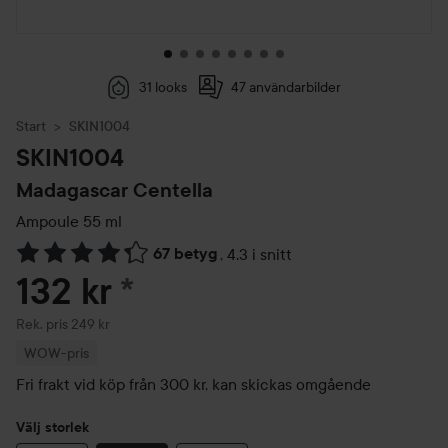
31 looks
47 användarbilder
Start
SKIN1004
SKIN1004
Madagascar Centella
Ampoule
55 ml
67 betyg
,
4.3 i snitt
Hoppa till Betyg & kommentarer
132 kr
*
Rekommenderat pris 249 kr
Rek. pris 249 kr
WOW-pris
Fri frakt vid köp från 300 kr, kan skickas omgående
Välj storlek