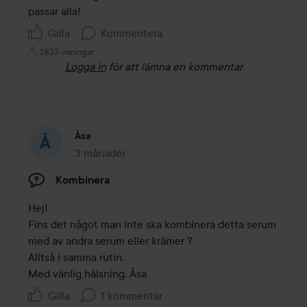
5
passar alla!
Gilla
Kommentera
2833 visningar
Logga in
för att lämna en kommentar
Åsa
3 månader
Inlägget skapades 3 månader
Kombinera
Hej!

Fins det något man inte ska kombinera detta serum 
med av andra serum eller krämer ?

Alltså i samma rutin.

Med vänlig hälsning, Åsa 
Gilla
1 kommentar