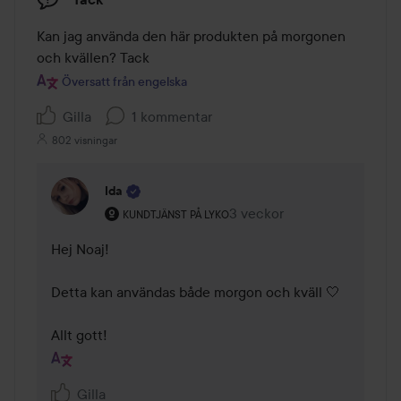
Kan jag använda den här produkten på morgonen 
och kvällen? Tack
Översatt från engelska
Gilla
1 kommentar
802 visningar
Ida
Användarens roll: Kundtjänst på Lyko.
3 veckor
Kommentaren lades 3 veck
KUNDTJÄNST PÅ LYKO
Hej Noaj! 

Detta kan användas både morgon och kväll 🤍

Allt gott!
Gilla