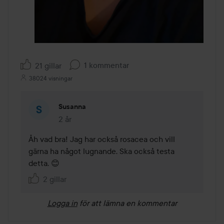
1 kommentar
21 gillar
38024 visningar
Susanna
2 år
Kommentaren lades 2 år
Åh vad bra! Jag har också rosacea och vill 
gärna ha något lugnande. Ska också testa 
detta. 😊
2 gillar
Logga in
för att lämna en kommentar