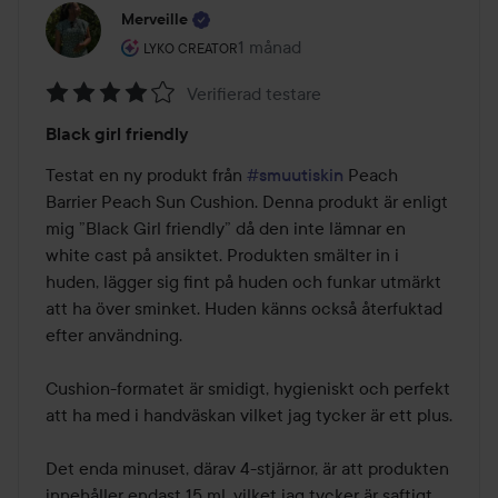
Merveille
Användarens roll: Lyko Creator.
1 månad
Inlägget skapades 1 månad
LYKO CREATOR
Verifierad testare
Betyg:
Black girl friendly
4
av
Testat en ny produkt från 
#smuutiskin
 Peach 
5
Barrier Peach Sun Cushion. Denna produkt är enligt 
mig ”Black Girl friendly” då den inte lämnar en 
white cast på ansiktet. Produkten smälter in i 
huden, lägger sig fint på huden och funkar utmärkt 
att ha över sminket. Huden känns också återfuktad 
efter användning. 

Cushion-formatet är smidigt, hygieniskt och perfekt 
att ha med i handväskan vilket jag tycker är ett plus. 

Det enda minuset, därav 4-stjärnor, är att produkten 
innehåller endast 15 ml, vilket jag tycker är saftigt 