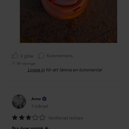
Kommentera
3 gillar
181 visningar
Logga in
för att lämna en kommentar
Anna
1 månad
Inlägget skapades 1 månad
Verifierad testare
Betyg:
Bra över smink ☀️