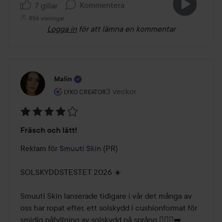
Kommentera
7 gillar
456 visningar
Logga in
för att lämna en kommentar
Malin
Användarens roll: Lyko Creator.
3 veckor
Inlägget skapades 3 veckor
LYKO CREATOR
Betyg:
Fräsch och lätt!
4
av
Reklam för 
Smuuti Skin
 (PR)

5
SOLSKYDDSTESTET 2026 ☀️

Smuuti Skin lanserade tidigare i vår det många av 
oss har ropat efter, ett solskydd i cushionformat för 
smidig påfyllning av solskydd på språng 🏃🏻‍♀️‍➡️
