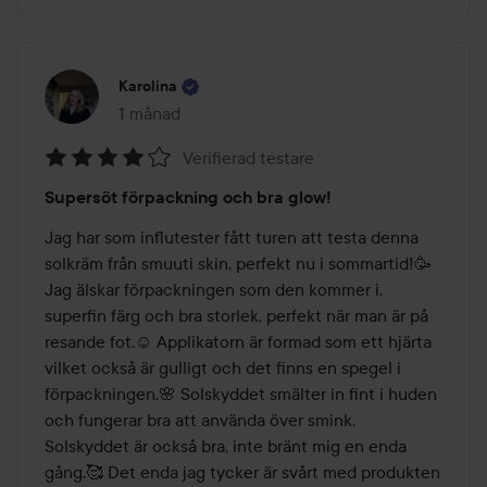
Karolina
1 månad
Inlägget skapades 1 månad
Verifierad testare
Betyg:
Supersöt förpackning och bra glow!
4
av
Jag har som influtester fått turen att testa denna 
5
solkräm från smuuti skin, perfekt nu i sommartid!🥳 
Jag älskar förpackningen som den kommer i, 
superfin färg och bra storlek, perfekt när man är på 
resande fot.☺️ Applikatorn är formad som ett hjärta 
vilket också är gulligt och det finns en spegel i 
förpackningen.🌸 Solskyddet smälter in fint i huden 
och fungerar bra att använda över smink. 
Solskyddet är också bra, inte bränt mig en enda 
gång.🥰 Det enda jag tycker är svårt med produkten 