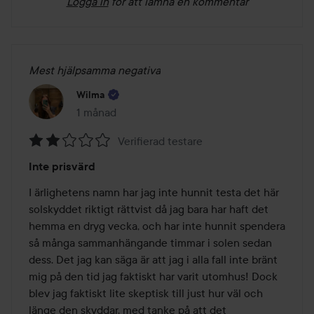
Logga in
för att lämna en kommentar
Mest hjälpsamma negativa
Wilma
1 månad
Inlägget skapades 1 månad
Verifierad testare
Betyg:
Inte prisvärd
2
av
I ärlighetens namn har jag inte hunnit testa det här 
5
solskyddet riktigt rättvist då jag bara har haft det 
hemma en dryg vecka, och har inte hunnit spendera 
så många sammanhängande timmar i solen sedan 
dess. Det jag kan säga är att jag i alla fall inte bränt 
mig på den tid jag faktiskt har varit utomhus! Dock 
blev jag faktiskt lite skeptisk till just hur väl och 
länge den skyddar, med tanke på att det 