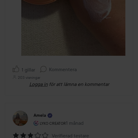
Kommentera
1 gillar
203 visningar
Logga in
för att lämna en kommentar
Amela
Användarens roll: Lyko Creator.
1 månad
Inlägget skapades 1 månad
LYKO CREATOR
Verifierad testare