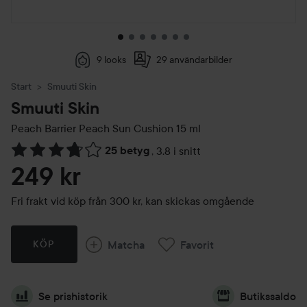
9 looks
29 användarbilder
Start
Smuuti Skin
Smuuti Skin
Peach Barrier Peach Sun Cushion
15 ml
25 betyg
,
3.8 i snitt
Hoppa till Betyg & kommentarer
249 kr
Fri frakt vid köp från 300 kr, kan skickas omgående
Matcha
Favorit
KÖP
Se prishistorik
Butikssaldo