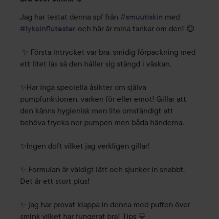
3
av
Jag har testat denna spf från 
#smuutiskin
 med 
5
#lykoinflutester
 och här är mina tankar om den! 😊

 ✨ Första intrycket var bra, smidig förpackning med 
ett litet lås så den håller sig stängd i väskan. 

✨Har inga speciella åsikter om själva 
pumpfunktionen, varken för eller emot! Gillar att 
den känns hygienisk men lite omständigt att 
behöva trycka ner pumpen men båda händerna.

✨Ingen doft vilket jag verkligen gillar! 

✨ Formulan är väldigt lätt och sjunker in snabbt. 
Det är ett stort plus!

✨ jag har provat klappa in denna med puffen över 
smink vilket har fungerat bra! Tips 💛
