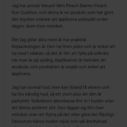
av
Jag har provat Smuuti Skin Peach Barrier Peach 
5
Sun Cushion, och detta är en produkt som har gjort 
det mycket enklare att applicera solskydd under 
dagen, även över sminket.

Det jag gillar allra mest är hur praktisk 
förpackningen är. Den tar liten plats och är enkel att 
ha med i väskan, så det är lätt att fylla på solkräm 
när man är på språng. Applikatorn är bekväm att 
använda, och produkten är snabb och enkel att 
applicera.

Jag har normal hud, men kan ibland få eksem och 
ha lite känslig hud, så ett stort plus att den är 
parfymfri. Solkrämen absorberas fint in i huden utan 
att lämna ansiktet vitt. Den lägger sig fint över 
sminket utan att flytta på det eller göra det fläckigt. 
Dessutom känns huden mjuk och väl återfuktad 