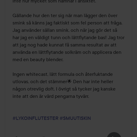
inte hur mycket som hamnar i ansiktet. 

Gällande hur den ter sig när man lägger den över 
smink så känns jag faktiskt som fel person att fråga. 
Jag använder sällan smink, och när jag gör det så 
har jag en väldigt tunn och lättflytande bas! Jag tror 
att jag nog hade kunnat få samma resultat av att 
använda en lättflytande solkräm och applicera den 
med en beauty blender.

Ingen whitecast, lätt formula och återfuktande 
utlovas, och det stämmer🌟 Den har inte heller 
någon otrevlig doft. I övrigt så tycker jag kanske 
inte att den är värd pengarna tyvärr.

#LYKOINFLUTESTER
#SMUUTISKIN