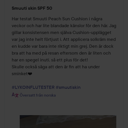
Betyg:
Smuuti skin SPF 50
3
av
Har testat Smuuti Peach Sun Cushion i några 
5
veckor och har lite blandade känslor för den här. Jag 
gillar konsistensen men själva Cushion-upplägget 
var jag inte helt förtjust i. Att applicera solkräm med 
en kudde var bara inte riktigt min grej. Den är dock 
bra att ha med på resan eftersom den är liten och 
har en spegel inuti, så ett plus för det! 

Skulle också säga att den är fin att ha under 
sminket❤️

#LYKOINFLUTESTER
#smuutiskin
Översatt från norska