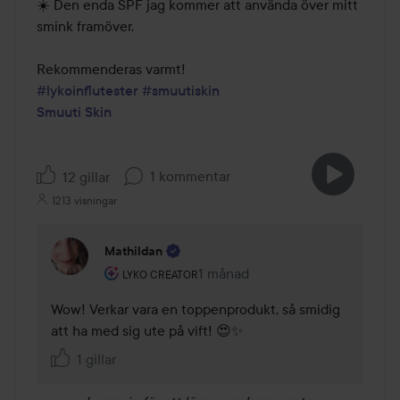
☀️ Den enda SPF jag kommer att använda över mitt 
smink framöver.

#lykoinflutester
#smuutiskin
Smuuti Skin
1 kommentar
12 gillar
1213 visningar
Mathildan
Användarens roll: Lyko Creator.
1 månad
Kommentaren lades 1 månad
LYKO CREATOR
Wow! Verkar vara en toppenprodukt, så smidig 
att ha med sig ute på vift! 😍✨
1 gillar