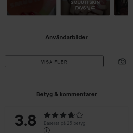
SMUUTI SKIN
FAVS🫧🍉
Användarbilder
VISA FLER
Betyg & kommentarer
Betyg:
3.8
Baserat på 25 betyg
i