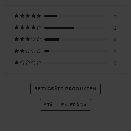
3.8
Baserat
på
5
12
25
6
betyg
2
0
BETYGSÄTT PRODUKTEN
STÄLL EN FRÅGA