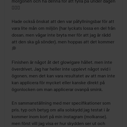
morgonen och ha denna för att fylla på under dagen 
💁🏻‍♀️

Hade också önskat att den var påfyllningsbar för att 
vara lite mån om miljön (har lyckats lossa en del från 
dosan, men vågar inte bryta mer för att jag är rädd 
att den ska gå sönder), men hoppas att det kommer 
💭

Finishen är något åt det glowigare hållet, men inte 
överdrivet. Jag har heller inte upplevt något svid i 
ögonen, men det kan vara resultatet av att man inte 
kan applicera för mycket eller kanske direkt på 
ögonlocken om man applicerar ovanpå smink.

En sammanställning med mer specifikationer som 
pris, typ och betyg om alla solskydd jag testat i år 
kommer inom kort på min instagram (molkanse), 
men först vill jag visa er hur skydden ser ut och 