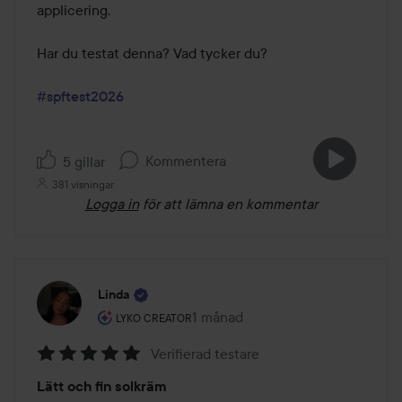
applicering.

Har du testat denna? Vad tycker du?

#spftest2026
Kommentera
5 gillar
381 visningar
Logga in
för att lämna en kommentar
Linda
Användarens roll: Lyko Creator.
1 månad
Inlägget skapades 1 månad
LYKO CREATOR
Verifierad testare
Betyg:
Lätt och fin solkräm
5