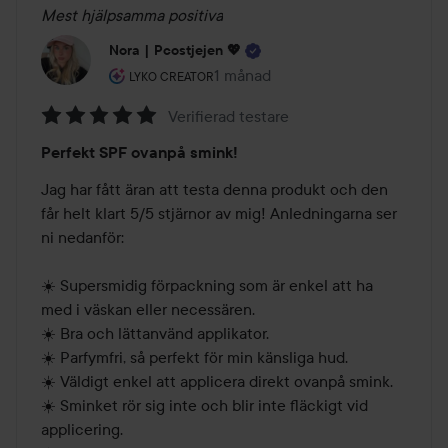
Mest hjälpsamma positiva
Nora | Pcostjejen 💖
Användarens roll: Lyko Creator.
1 månad
Inlägget skapades 1 månad
LYKO CREATOR
Verifierad testare
Betyg:
Perfekt SPF ovanpå smink!
5
av
Jag har fått äran att testa denna produkt och den 
5
får helt klart 5/5 stjärnor av mig! Anledningarna ser 
ni nedanför: 

☀️ Supersmidig förpackning som är enkel att ha 
med i väskan eller necessären.

☀️ Bra och lättanvänd applikator.

☀️ Parfymfri, så perfekt för min känsliga hud.

☀️ Väldigt enkel att applicera direkt ovanpå smink.

☀️ Sminket rör sig inte och blir inte fläckigt vid 
applicering.
