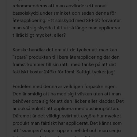
rekommenderas att man använder ett annat 
bassolskydd under sminket och sedan denna för 
återapplicering. Ett solskydd med SPF50 förväntar 
man väl sig skydda fullt ut så länge man applicerar 
tillräckligt mycket, eller? 

Kanske handlar det om att de tycker att man kan 
”spara” produkten till bara återapplicering där den 
främst kommer till sin rätt,  med tanke på att det 
faktiskt kostar 249kr för 15ml. Saftigt tycker jag!

Fördelen med denna är verkligen förpackningen. 
Den är smidig att ha med sig i väskan utan att man 
behöver oroa sig för att den läcker eller kladdar. Det 
är också enkelt att applicera med cushionplattan. 
Däremot är det väldigt svårt att avgöra hur mycket 
produkt man faktiskt har applicerat. Det känns som 
att ”svampen” suger upp en hel del och man ser ju 