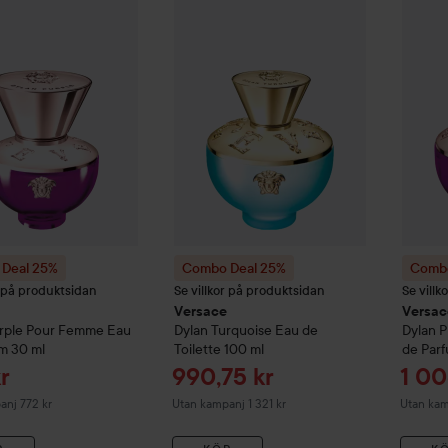
Deal 25%
Versace
Dylan Purple Pour Femme Eau de Parfum
Combo Deal 25%
Versace
Dylan Turquoi
Combo
30 m
Deal 25%
Combo Deal 25%
Combo
r på produktsidan
Se villkor på produktsidan
Se vill
Versace
Versac
urple Pour Femme Eau
Dylan Turquoise Eau de
Dylan 
um
30 ml
Toilette
100 ml
de Par
ris
Reapris
Reap
r
990,75 kr
1 00
anj 772 kr
Utan kampanj 1 321 kr
Utan kam