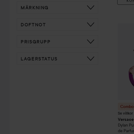
KÖ
MÄRKNING
DOFTNOT
Combo 
PRISGRUPP
LAGERSTATUS
Combo 
Se villko
Versace
Dylan P
de Parf