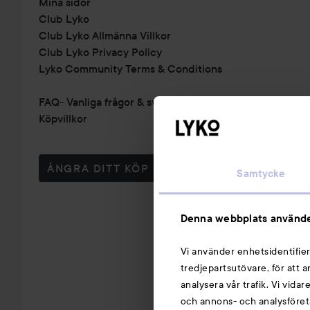
Mina sidor
Club Lyko
Club Lyko Allmänna Villkor
Club Lyko Privacy Policy
Lyko Community Terms & Conditions
FAQ- Vanliga frågor & svar
Köpvillkor
ÅNGRA DITT KÖP
Samtycke
Denna webbplats använde
Vi använder enhetsidentifier
tredjepartsutövare, för att 
analysera vår trafik. Vi vida
och annons- och analysföret