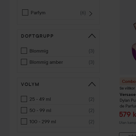
Combo 
Parfym
(
6
)
DOFTGRUPP
Blommig
(
3
)
Blommig amber
(
3
)
Combo 
VOLYM
Se villko
Versace
25 - 49 ml
(
2
)
Dylan P
de Parf
50 - 99 ml
(
2
)
Reap
579 k
100 - 299 ml
(
2
)
Utan kamp