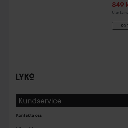
Reap
849 
Utan kampa
KÖ
Kundservice
Kontakta oss