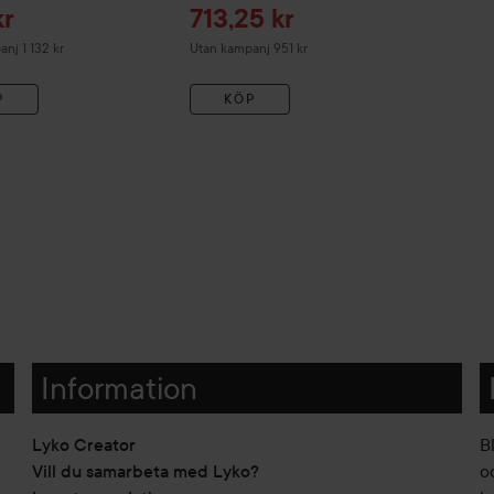
ris
Reapris
kr
713,25 kr
nj 1 132 kr
Utan kampanj 951 kr
P
KÖP
Information
Lyko Creator
B
Vill du samarbeta med Lyko?
o