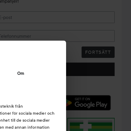
ampanjer!
E-post
Telefonnummer
FORTSÄTT
Följ oss
Om
steknik från
tioner för sociala medier och
nhet till de sociala medier
nen med annan information