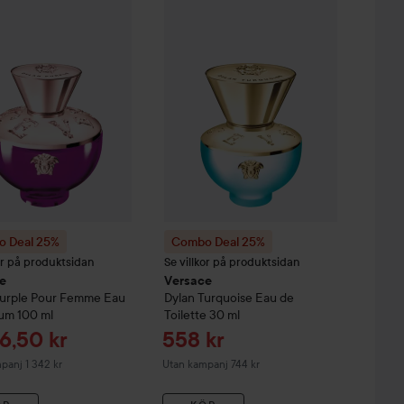
se Eau de Toilette
 Deal 25%
l
Versace
100 ml
Dylan Purple Pour Femme Eau de Parfum
Combo Deal 25%
Versace
Dylan Turquo
100
Utan kampanj 772 kr
Utan kampanj 1 321 kr
 Deal 25%
Combo Deal 25%
kor på produktsidan
Se villkor på produktsidan
e
Versace
Purple Pour Femme Eau
Dylan Turquoise Eau de
fum
100 ml
Toilette
30 ml
ris
Reapris
6,50 kr
558 kr
panj 1 342 kr
Utan kampanj 744 kr