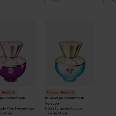
P
KÖP
K
Deal 25%
Versace
Dylan Purple Pour Femme Eau de Parfum
Combo Deal 25%
Versace
Dylan Turquoi
50 m
Deal 25%
Combo Deal 25%
r på produktsidan
Se villkor på produktsidan
Versace
urple Pour Femme Eau
Dylan Turquoise Eau de
um
50 ml
Toilette
50 ml