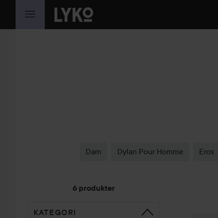
HOPPA TILL INNEHÅLLET
Dam
Dylan Pour Homme
Eros
6 produkter
KATEGORI
HOPPA TILL SORTERA