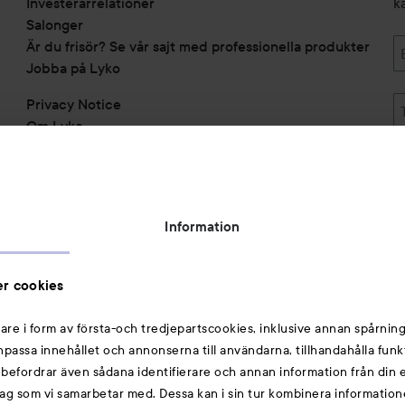
Investerarrelationer
k
Salonger
Är du frisör? Se vår sajt med professionella produkter
Jobba på Lyko
Privacy Notice
Om Lyko
Tillgänglighetsredogörelse
Topplista
Rabattkoder
Information
Michael Edwards Fragrances of the World
Cookie Consent
r cookies
Privacy Notice for Suppliers and other Business
Partners
are i form av första-och tredjepartscookies, inklusive annan spårning
anpassa innehållet och annonserna till användarna, tillhandahålla funk
Du kanske också gillar
rebefordrar även sådana identifierare och annan information från din e
ag som vi samarbetar med. Dessa kan i sin tur kombinera informatio