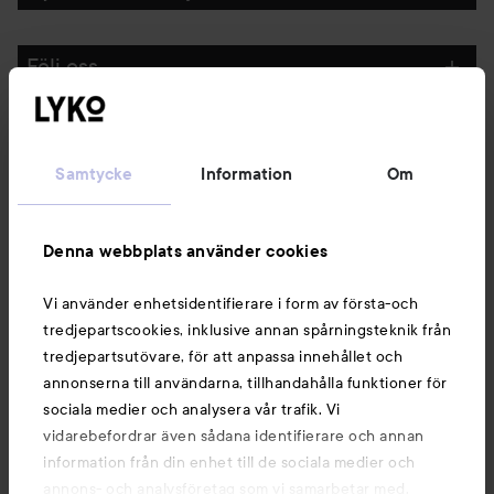
Följ oss
Kundservice
Samtycke
Information
Om
Information
Denna webbplats använder cookies
Du kanske också gillar
Vi använder enhetsidentifierare i form av första-och
tredjepartscookies, inklusive annan spårningsteknik från
tredjepartsutövare, för att anpassa innehållet och
annonserna till användarna, tillhandahålla funktioner för
sociala medier och analysera vår trafik. Vi
vidarebefordrar även sådana identifierare och annan
information från din enhet till de sociala medier och
annons- och analysföretag som vi samarbetar med.