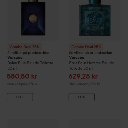
Combo Deal 25%
Combo Deal 25%
Se villkor på produktsidan
Se villkor på produktsidan
Versace
Versace
Dylan Blue Eau de Toilette
Eros Pour Homme Eau de
50 ml
Toilette
50 ml
Reapris
Reapris
580,50 kr
629,25 kr
Utan kampanj 774 kr
Utan kampanj 839 kr
KÖP
KÖP
Combo Deal 25%
Versace
Pour Homme Eau de Toilette
Combo Deal 25%
Versace
50 ml
Eros
U