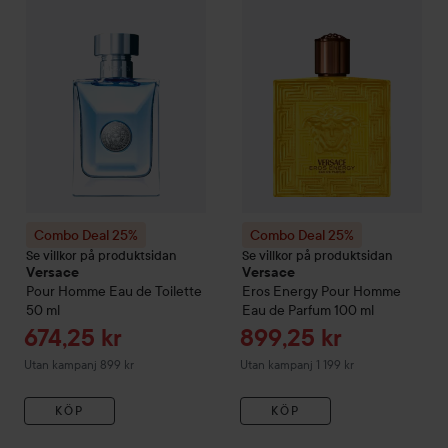
Combo Deal 25%
Combo Deal 25%
Se villkor på produktsidan
Se villkor på produktsidan
Versace
Versace
Pour Homme Eau de Toilette
Eros Energy Pour Homme
50 ml
Eau de Parfum
100 ml
Reapris
Reapris
674,25 kr
899,25 kr
Utan kampanj 899 kr
Utan kampanj 1 199 kr
KÖP
KÖP