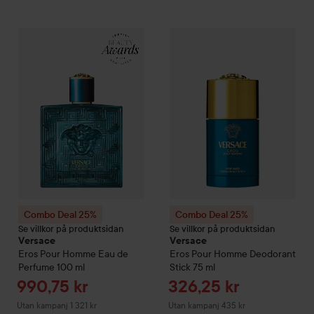
Combo Deal 25%
Versace
Eros Pour Homme Eau de Perfume
Combo Deal 25%
Versace
Eros
Combo Deal 25%
Combo Deal 25%
Se villkor på produktsidan
Se villkor på produktsidan
Versace
Versace
Eros Pour Homme Eau de
Eros Pour Homme Deodorant
Perfume
100 ml
Stick
75 ml
Reapris
Reapris
990,75 kr
326,25 kr
Utan kampanj 1 321 kr
Utan kampanj 435 kr