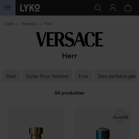
HOPPA TILL INNEHÅLLET
Start
Versace
Herr
Herr
Dam
Dylan Pour Homme
Eros
Den perfekta gåva
54 produkter
Re
HOPPA TILL FILTRERA
58
Combo Deal 25%
Versace
Dylan Blue Eau de Toilette
Combo Deal 25%
Versace
50 ml
Eros
Utan 