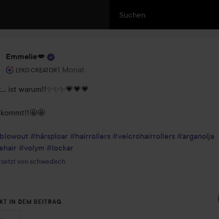
Emmelie💋
Rolle des Benutzers: Lyko Creator.
1 Monat
Der Beitrag wurde 1 Monat erstellt
LYKO CREATOR
.... ist warum!!✨✨✨💗💗💗

l kommt!!🤩🤩

blowout
#hårsploar
#hairrollers
#velcrohairrollers
#arganolja
ehair
#volym
#lockar
setzt von schwedisch
KT IN DEM BEITRAG