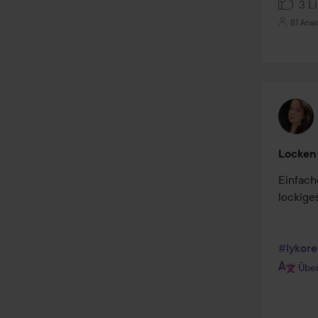
3 L
81 Ans
Locken
Einfach
lockige
#lykore
Über