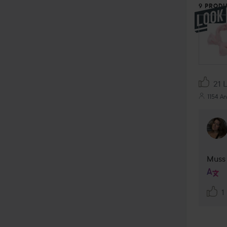
9 PRODU
SEKTI
21 
1154 An
Muss 
1