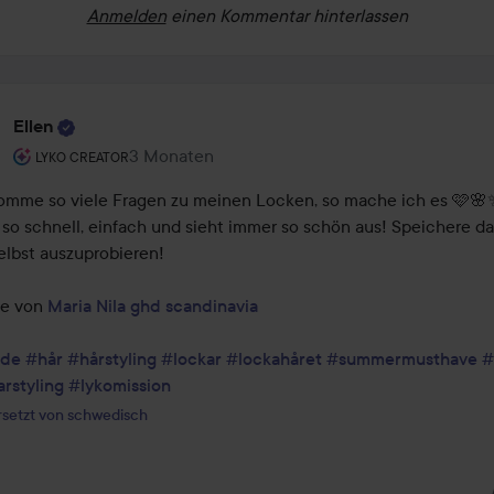
Anmelden
einen Kommentar hinterlassen
Ellen
Rolle des Benutzers: Lyko Creator.
3 Monaten
Der Beitrag wurde 3 Monaten erstellt
LYKO CREATOR
omme so viele Fragen zu meinen Locken, so mache ich es 🩷🌸✨
 so schnell, einfach und sieht immer so schön aus! Speichere das
elbst auszuprobieren!

e von 
Maria Nila
ghd scandinavia
ide
#hår
#hårstyling
#lockar
#lockahåret
#summermusthave
#
rstyling
#lykomission
setzt von schwedisch