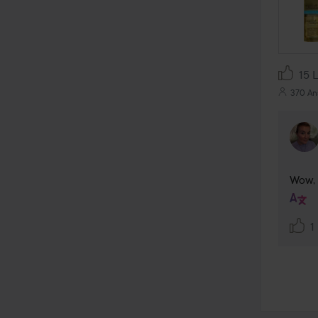
15 
370 An
Wow, 
1