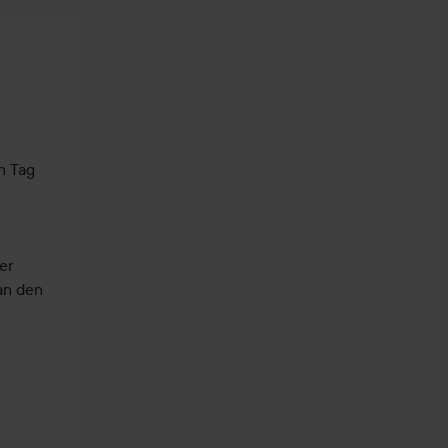
 Tag 
r 
n den 