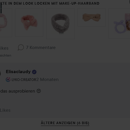
KTE IN DEM LOOK LOCKEN MIT MAKE-UP-HAARBAND
ON ÜBERSPRINGEN
7 Kommentare
Likes
sichten
Elisaclaudy
Rolle des Benutzers: Lyko Creator.
2 Monaten
Kommentaren lades 2 Monaten
LYKO CREATOR
das ausprobieren 😍
 Likes
ÄLTERE ANZEIGEN (6 BIS)