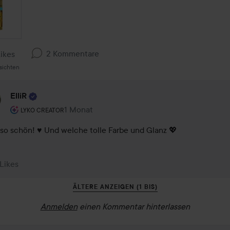
2 Kommentare
Likes
sichten
ElliR
Rolle des Benutzers: Lyko Creator.
1 Monat
Kommentaren lades 1 Monat
LYKO CREATOR
so schön! ♥️ Und welche tolle Farbe und Glanz 💖 
 Likes
ÄLTERE ANZEIGEN (1 BIS)
Anmelden
einen Kommentar hinterlassen