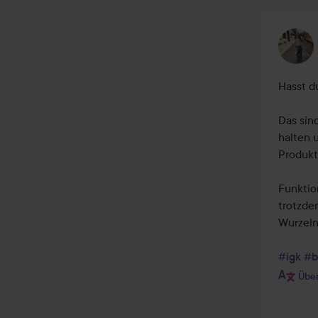
Hasst d
Das sin
halten 
Produkt
Funktio
trotzde
Wurzeln 
#igk
#b
Über