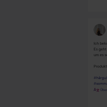
Ich bek
Es geht
um es s
Produkt
#hårgu
#somma
Über