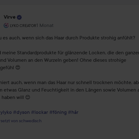
Virve
Rolle des Benutzers: Lyko Creator.
1 Monat
Der Beitrag wurde 1 Monat erstellt
LYKO CREATOR
u es auch, wenn sich das Haar durch Produkte strohig anfühlt?

d meine Standardprodukte für glänzende Locken, die den ganzen
und Volumen an den Wurzeln geben! Ohne dieses strohige 
gefühl 😍

niert auch, wenn man das Haar nur schnell trocknen möchte, abe
m etwas Glanz und Feuchtigkeit in den Längen sowie Volumen a
haben will 😊

ylyko
#dyson
#lockar
#föning
#hår
setzt von schwedisch