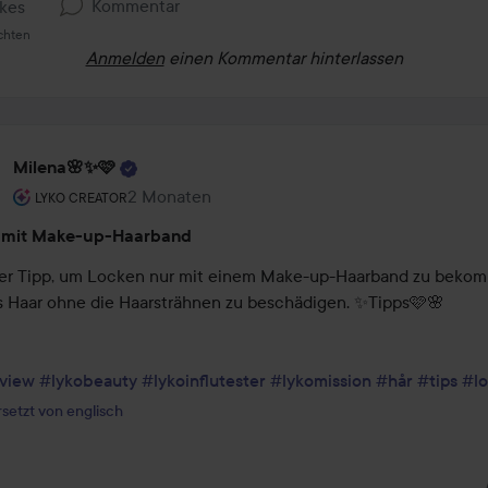
Kommentar
ikes
ichten
Anmelden
einen Kommentar hinterlassen
Milena🌸✨🩷
Rolle des Benutzers: Lyko Creator.
2 Monaten
Der Beitrag wurde 2 Monaten erstellt
LYKO CREATOR
 mit Make-up-Haarband
er Tipp, um Locken nur mit einem Make-up-Haarband zu bekomm
s Haar ohne die Haarsträhnen zu beschädigen. ✨Tipps🩷🌸

view
#lykobeauty
#lykoinflutester
#lykomission
#hår
#tips
#lo
setzt von englisch