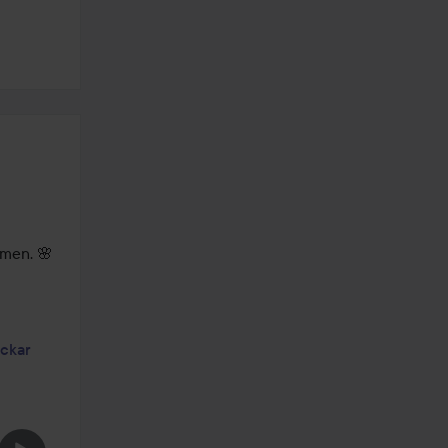
en. 🌸 
ckar