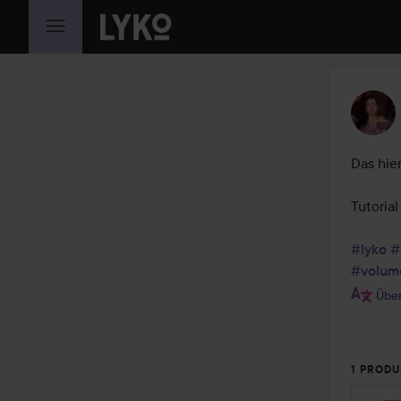
WEITER ZU INHALT
Das hier
Tutoria
#lyko
#
#volum
Über
1 PRODU