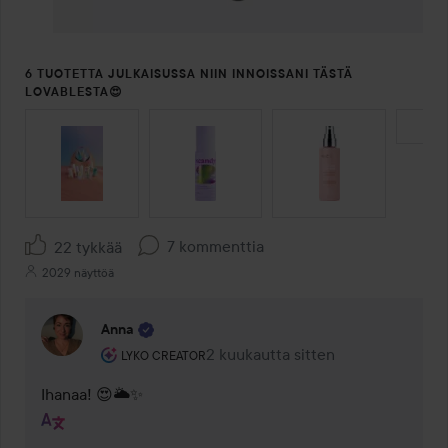
6 TUOTETTA JULKAISUSSA NIIN INNOISSANI TÄSTÄ
LOVABLESTA😍
OHITA OSIO
7 kommenttia
22 tykkää
2029 näyttöä
Anna
Käyttäjän rooli: Lyko Creator.
2 kuukautta sitten
Kommentti lisättiin 2 kuukautta si
LYKO CREATOR
Ihanaa! 😍🌥️✨