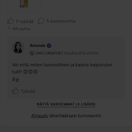
5 kommenttia
9 tykkää
148 näyttöä
Amanda
Käyttäjän rooli: Lyko Creator.
2 kuukautta sitten
Kommentti lisättiin 2 kuukautta si
LYKO CREATOR
Voi että, miten luonnollinen ja kaunis lopputulos 
tuli!! 😍😍😍
Tykkää
NÄYTÄ VANHEMMAT (4 LISÄKSI
Kirjaudu
lähettääksesi kommentin