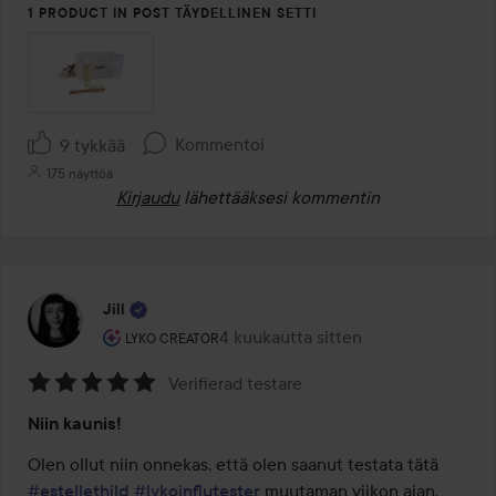
1 PRODUCT IN POST TÄYDELLINEN SETTI
Kommentoi
9 tykkää
175 näyttöä
Kirjaudu
lähettääksesi kommentin
Jill
Käyttäjän rooli: Lyko Creator.
4 kuukautta sitten
Viesti luotiin 4 kuukautta sitten
LYKO CREATOR
Verifierad testare
Arvosana:
Niin kaunis!
5
/
Olen ollut niin onnekas, että olen saanut testata tätä 
5
#estellethild
#lykoinflutester
 muutaman viikon ajan.
