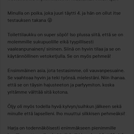
Minulla on poika, joka juuri täytti 4, ja hän on ollut itse 
testauksen takana 😜

Toilettilaukku on super söpö! Iso plussa siitä, että se on 
molemmille sukupuolille eikä tyypillisesti 
vaaleanpunainen/ sininen. Siinä on hyvin tilaa ja se on 
käytännöllinen vetoketjulla. Se on myös pehmeä!

Ensimmäinen asia, jota testasimme, oli vauvanpesuaine. 
Se vaahtoaa hyvin ja teki työnsä, mielestäni. Niin ihanaa, 
että se on täysin hajusteeton ja parfyymiton, koska 
yritämme välttää sitä kotona. 

Öljy oli myös todella hyvä kylvyn/suihkun jälkeen sekä 
minulle että lapselleni. Iho muuttui silkkisen pehmeäksi! 

Harja on todennäköisesti enimmäkseen pienimmille 