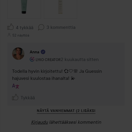
3 kommenttia
4 tykkää
52 näyttöä
Anna
Käyttäjän rooli: Lyko Creator.
2 kuukautta sitten
Kommentti lisättiin 2 kuukautta si
LYKO CREATOR
Todella hyvin kirjoitettu! 💞🤍🌸 Ja Guessin 
hajuvesi kuulostaa ihanalta! 💫
Tykkää
NÄYTÄ VANHEMMAT (2 LISÄKSI
Kirjaudu
lähettääksesi kommentin