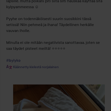
lapsille, mutta poikani piti siitä silti hauskaa käyttää sitä 
kylpyammeessa ☺️

Pyyhe on todennäköisesti suurin suosikkini tässä 
setissä! Niin pehmeä ja ihana! Täydellinen herkälle 
vauvan iholle. 

Minulla ei ole mitään negatiivista sanottavaa, joten se 
saa täydet pisteet meiltä! ⭐️⭐️⭐️⭐️⭐️

#bylyko
Käännetty kielestä norjalainen