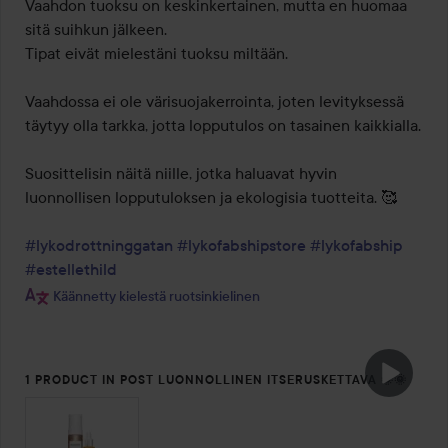
Vaahdon tuoksu on keskinkertainen, mutta en huomaa 
sitä suihkun jälkeen.

Tipat eivät mielestäni tuoksu miltään.

Vaahdossa ei ole värisuojakerrointa, joten levityksessä 
täytyy olla tarkka, jotta lopputulos on tasainen kaikkialla.

Suosittelisin näitä niille, jotka haluavat hyvin 
luonnollisen lopputuloksen ja ekologisia tuotteita. 🥰

#lykodrottninggatan
#lykofabshipstore
#lykofabship
#estellethild
Käännetty kielestä ruotsinkielinen
1 PRODUCT IN POST LUONNOLLINEN ITSERUSKETTAVA 🌞🌞