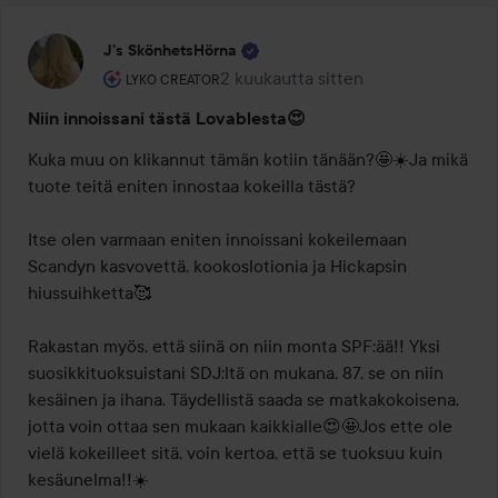
J’s SkönhetsHörna
Käyttäjän rooli: Lyko Creator.
2 kuukautta sitten
Viesti luotiin 2 kuukautta sitten
LYKO CREATOR
Niin innoissani tästä Lovablesta😍
Kuka muu on klikannut tämän kotiin tänään?🤩☀️Ja mikä 
tuote teitä eniten innostaa kokeilla tästä?

Itse olen varmaan eniten innoissani kokeilemaan 
Scandyn kasvovettä, kookoslotionia ja Hickapsin 
hiussuihketta🥰

Rakastan myös, että siinä on niin monta SPF:ää!! Yksi 
suosikkituoksuistani SDJ:ltä on mukana, 87, se on niin 
kesäinen ja ihana. Täydellistä saada se matkakokoisena, 
jotta voin ottaa sen mukaan kaikkialle😍🤩Jos ette ole 
vielä kokeilleet sitä, voin kertoa, että se tuoksuu kuin 