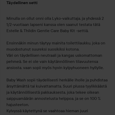
Täydellinen setti
5
/
5
Minulla on ollut onni olla Lyko-vaikuttaja, ja yhdessä 2 
1/2-vuotiaan lapseni kanssa olen saanut testata tätä 
Estelle & Thildin Gentle Care Baby Kit -settiä.

Ensinnäkin minun täytyy mainita toilettilaukku, joka on 
muodostunut suureksi suosikiksi kotona.

Väri on täydellisen neutraali ja kangas uskomattoman 
pehmeä. Se ei ole vain käytännöllinen tilavuutensa 
ansiosta, vaan sopii myös hyvin kylpyhuoneen hyllylle.

Baby Wash sopii täydellisesti herkälle iholle ja puhdistaa 
ärsyttämättä tai kuivattamatta. Suuri plussa tyylikkäästä 
ja käytännöllisestä pakkauksesta, joka tekee oikean 
saippuamäärän annostelusta helppoa, ja se on 100 % 
hajusteeton.

Kylvyssä käytettynä se vaahtoaa hieman juuri 