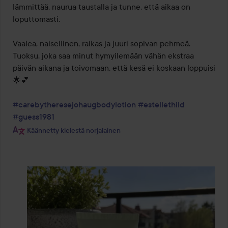
lämmittää, naurua taustalla ja tunne, että aikaa on 
loputtomasti.

Vaalea, naisellinen, raikas ja juuri sopivan pehmeä. 
Tuoksu, joka saa minut hymyilemään vähän ekstraa 
päivän aikana ja toivomaan, että kesä ei koskaan loppuisi 
🌟💕

#carebytheresejohaugbodylotion
#estellethild
#guess1981
Käännetty kielestä norjalainen