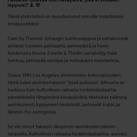
loppuisi? 🍐 🌸
Tämä yhdistelmä on muodostunut minulle todelliseksi 
kesäsuosikiksi!

Care by Therese Johaugin suihkusaippua ja vartalovoide 
antavat tunteen puhtaasta, pehmeästä ja hyvin 
hoidetusta ihosta. Estelle & Thildin vartaloöljy lisää 
hehkua, pehmeää vaniljaa ja mehukasta mandariinia.

Guess 1981 Los Angeles viimeistelee kokonaisuuden, 
tästä tulee yksinkertaisesti "kesä pullossa". Minusta se 
tuoksuu kuin kulhollinen raikasta hedelmäsalaattia 
parvekkeella lämpimänä kesäpäivänä. Mehukas päärynä, 
aurinkoisesti kypsyneet hedelmät, pehmeät kukat ja 
lämmin iho auringossa.

Se vie minut takaisin lämpimiin aurinkoisiin päiviin 
terassilla. Kulhollinen raikasta hedelmäsalaattia, aurinko 