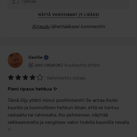
Tykkää
NÄYTÄ VANHEMMAT (9 LISÄKSI
Kirjaudu
lähettääksesi kommentin
Cecilie
Käyttäjän rooli: Lyko Creator.
2 kuukautta sitten
Viesti luotiin 2 kuukautta sitten
LYKO CREATOR
Vahvistettu ostaja
Arvosana:
Pieni ripaus hehkua ✨
4
/
Tämä öljy yllätti minut positiivisesti! Se antaa iholle 
5
kauniin ja luonnollisen hehkun ilman, että se tuntuu 
raskaalta tai tahmealta. Iho pehmenee, näyttää 
raikkaammalta ja vangitsee valon todella kauniilla tavalla 
✨
