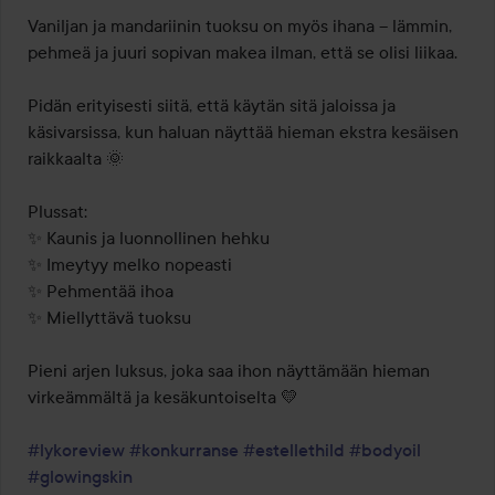
Vaniljan ja mandariinin tuoksu on myös ihana – lämmin, 
pehmeä ja juuri sopivan makea ilman, että se olisi liikaa.

Pidän erityisesti siitä, että käytän sitä jaloissa ja 
käsivarsissa, kun haluan näyttää hieman ekstra kesäisen 
raikkaalta 🌞

Plussat:

✨ Kaunis ja luonnollinen hehku

✨ Imeytyy melko nopeasti

✨ Pehmentää ihoa

✨ Miellyttävä tuoksu

Pieni arjen luksus, joka saa ihon näyttämään hieman 
virkeämmältä ja kesäkuntoiselta 💛

#lykoreview
#konkurranse
#estellethild
#bodyoil
#glowingskin