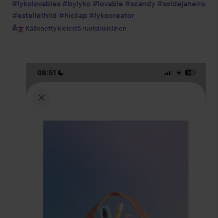
#lykolovables
#bylyko
#lovable
#scandy
#soldejaneiro
#estellethild
#hickap
#lykocreator
Käännetty kielestä ruotsinkielinen