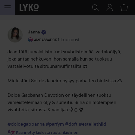
SIIRTYÄ JHK SISÄLTÖÖN
Janna
Käyttäjän rooli: Ambassador.
1 kuukausi
Viesti luotiin 1 kuukausi
AMBASSADOR
Jaan tätä jumalallista tuoksuyhdistelmää, vartaloöljyä, 
joka antaa hehkuvan ihon samalla kun se tuoksuu 
vastaleivotulta sitruunamuffinssilta 🧁

Mielestäni Sol de Janeiro pysyy parhaiten hiuksissa 🍮

Dolce Gabbanan Devotion on täydellinen tuoksu 
viimeistelemään öljy & sumute. Siinä on molempien 
vivahteita; sitrusta & vaniljaa 🍋🍊🍨

#dolcegabbanna
#parfym
#doft
#estellethild
Käännetty kielestä ruotsinkielinen