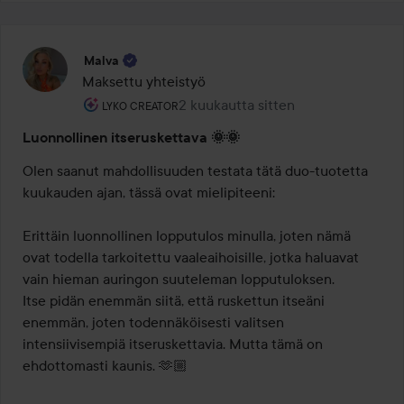
Malva
Maksettu yhteistyö
Käyttäjän rooli: Lyko Creator.
2 kuukautta sitten
Viesti luotiin 2 kuukautta sitten
LYKO CREATOR
Luonnollinen itseruskettava 🌞🌞
Olen saanut mahdollisuuden testata tätä duo-tuotetta 
kuukauden ajan, tässä ovat mielipiteeni:

Erittäin luonnollinen lopputulos minulla, joten nämä 
ovat todella tarkoitettu vaaleaihoisille, jotka haluavat 
vain hieman auringon suuteleman lopputuloksen.

Itse pidän enemmän siitä, että ruskettun itseäni 
enemmän, joten todennäköisesti valitsen 
intensiivisempiä itseruskettavia. Mutta tämä on 
ehdottomasti kaunis. 🫶🏼
