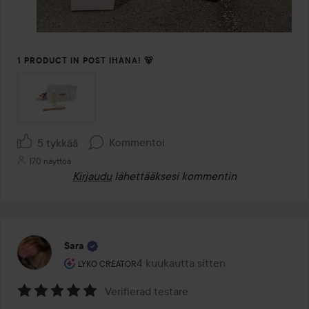
1 PRODUCT IN POST IHANA! 🐻
Kommentoi
5 tykkää
170 näyttöä
Kirjaudu
lähettääksesi kommentin
Sara
Käyttäjän rooli: Lyko Creator.
4 kuukautta sitten
Viesti luotiin 4 kuukautta sitten
LYKO CREATOR
Verifierad testare
Arvosana: