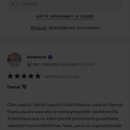
1 tykkää
NÄYTÄ VANHEMMAT (6 LISÄKSI
Kirjaudu
lähettääksesi kommentin
Madeleine
Käyttäjän rooli: Lyko Creator.
4 kuukautta sitten
Viesti luotiin 4 kuukautta sitten
LYKO CREATOR
Verifierad testare
Arvosana:
Ihana! 🐻
5
/
5
Olen saanut tämän kauniin toilettilaukun, joka on täynnä 
ihania asioita vauvalle ja vastasyntyneille vanhemmille. 
Toilettilaukussa on kaksi pientä pehmeästä puuvillasta 
valmistettua musliiniliinaa, harja, jossa on superpehmeät 