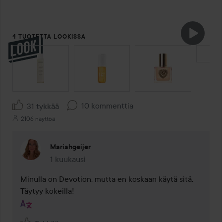
4 TUOTETTA LOOKISSA
OHITA OSIO
10 kommenttia
31 tykkää
2106 näyttöä
Mariahgeijer
1 kuukausi
Kommentti lisättiin 1 kuukausi
Minulla on Devotion, mutta en koskaan käytä sitä. 
Täytyy kokeilla!