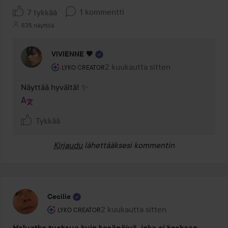
1 kommentti
7 tykkää
835 näyttöä
VIVIENNE 🖤
Käyttäjän rooli: Lyko Creator.
2 kuukautta sitten
Kommentti lisättiin 2 kuukautta si
LYKO CREATOR
Näyttää hyvältä! ✨ 
Tykkää
Kirjaudu
lähettääksesi kommentin
Cecilie
Käyttäjän rooli: Lyko Creator.
2 kuukautta sitten
Viesti luotiin 2 kuukautta sitten
LYKO CREATOR
Haluatko tuoksua kuin kesäpäivä, joka ei koskaan