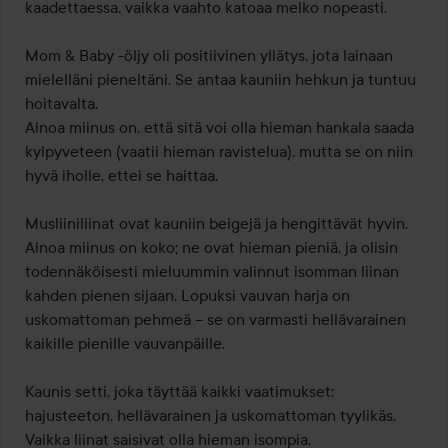
kaadettaessa, vaikka vaahto katoaa melko nopeasti.

Mom & Baby -öljy oli positiivinen yllätys, jota lainaan 
mielelläni pieneltäni. Se antaa kauniin hehkun ja tuntuu 
hoitavalta.

Ainoa miinus on, että sitä voi olla hieman hankala saada 
kylpyveteen (vaatii hieman ravistelua), mutta se on niin 
hyvä iholle, ettei se haittaa.

Musliiniliinat ovat kauniin beigejä ja hengittävät hyvin. 
Ainoa miinus on koko; ne ovat hieman pieniä, ja olisin 
todennäköisesti mieluummin valinnut isomman liinan 
kahden pienen sijaan. Lopuksi vauvan harja on 
uskomattoman pehmeä – se on varmasti hellävarainen 
kaikille pienille vauvanpäille.

Kaunis setti, joka täyttää kaikki vaatimukset: 
hajusteeton, hellävarainen ja uskomattoman tyylikäs. 
Vaikka liinat saisivat olla hieman isompia, 