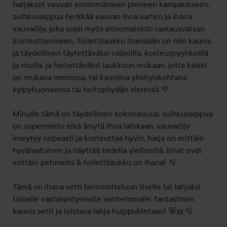
harjakset vauvan ensimmäiseen pieneen kampaukseen, 
suihkusaippua herkkää vauvan ihoa varten ja ihana 
vauvaöljy, joka sopii myös erinomaisesti raskausvatsan 
kosteuttamiseen. Toilettilaukku itsessään on niin kaunis 
ja täydellinen täytettäväksi vaipoilla, kosteuspyyhkeillä 
ja muilla, ja heitettäväksi laukkuun mukaan, jotta kaikki 
on mukana menossa, tai kauniina yksityiskohtana 
kylpyhuoneessa tai hoitopöydän vieressä 💛 

Minulle tämä on täydellinen kokonaisuus, suihkusaippua 
on supermieto eikä ärsytä ihoa lainkaan, vauvaöljy 
imeytyy nopeasti ja kosteuttaa hyvin, harja on erittäin 
hyvälaatuinen ja näyttää todella ylelliseltä, liinat ovat 
erittäin pehmeitä & toilettilaukku on ihana! 🫧

Tämä on ihana setti hemmotteluun itselle tai lahjaksi 
toiselle vastasyntyneelle vanhemmalle, fantastisen 
kaunis setti ja loistava lahja huippuhintaan! 🐻🧺🫧
