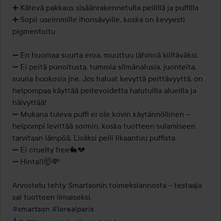
➕️ Kätevä pakkaus sisäänrakennetulla peilillä ja puffilla

➕️ Sopii useimmille ihonsävyille, koska on kevyesti 
pigmentoitu

➖️ En huomaa suurta eroa, muuttuu lähinnä kiiltäväksi.

➖️ Ei peitä punoitusta, tummia silmänalusia, juonteita, 
suuria huokosia jne. Jos haluat kevyttä peittävyyttä, on 
helpompaa käyttää peitevoidetta halutuilla alueilla ja 
häivyttää!

➖️ Mukana tuleva puffi ei ole kovin käytännöllinen – 
helpompi levittää sormin, koska tuotteen sulamiseen 
tarvitaan lämpöä. Lisäksi peili likaantuu puffista.

➖️ Ei cruelty free🐇💔

➖️ Hinta!!🤯💸

Arvostelu tehty Smartsonin toimeksiannosta – testaaja 
#smartson
#lorealparis