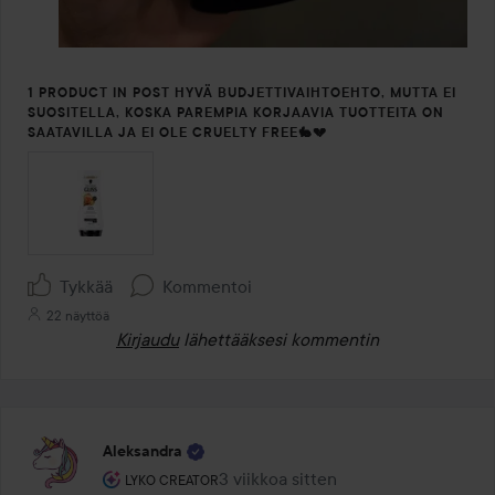
1 PRODUCT IN POST HYVÄ BUDJETTIVAIHTOEHTO, MUTTA EI
SUOSITELLA, KOSKA PAREMPIA KORJAAVIA TUOTTEITA ON
SAATAVILLA JA EI OLE CRUELTY FREE🐇💔
Tykkää
Kommentoi
22 näyttöä
Kirjaudu
lähettääksesi kommentin
Aleksandra
Käyttäjän rooli: Lyko Creator.
3 viikkoa sitten
Viesti luotiin 3 viikkoa sitten
LYKO CREATOR