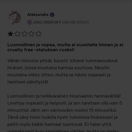
Aleksandra
Käyttäjän rooli: Lyko Creator.
4 päivää sitten
Viesti luotiin 4 päivää sitten
LYKO CREATOR
Arvosana:
Luonnollinen ja nopea, mutta ei suositella hinnan ja ei
1
cruelty free -statuksen vuoksi!
/
Vähän minusta: pitkät, kauniit, kiharat tummanruskeat 
5
hiukset, joissa muutama harmaa suortuva. Sävytin 
muutama viikko sitten, mutta se hävisi nopeasti ja 
tarvitsee päivitystä!

Luonnollinen ja hellävarainen hiusnaamio hennavärillä! 
Levittyy nopeasti ja helposti, ja sen tarvitsee olla vain 5 
minuuttia! Jätin sen varmuuden vuoksi 15 minuutiksi. 
Tämä sävy toimi todella hyvin tummissa hiuksissani ja 
peitti myös kaikki harmaat suortuvat. Ei haise yhtä 
voimakkaasti kuin kemiallinen värjäys, mutta on melko 