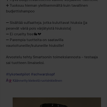
➕️ Tuoksuu hieman ylellisemmältä kuin tavallinen 
budjettishampoo

➖️ Sisältää sulfaatteja, jotka kuluttavat hiuksia (ja 
pesevät väriä pois värjätyistä hiuksista)

➖️ Ei cruelty free🐇💔

➖️ Parempia tuotteita on saatavilla 
vaurioituneille/kuluneille hiuksille!

Arvostelu tehty Smartsonin toimeksiannosta – testaaja 
sai tuotteen ilmaiseksi.

#lykotestpilot
#schwarzkopf
Käännetty kielestä ruotsinkielinen