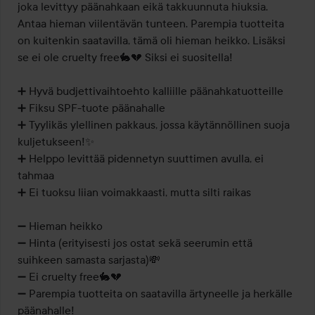
joka levittyy päänahkaan eikä takkuunnuta hiuksia. 
Antaa hieman viilentävän tunteen. Parempia tuotteita 
on kuitenkin saatavilla, tämä oli hieman heikko. Lisäksi 
se ei ole cruelty free🐇💔 Siksi ei suositella!

➕️ Hyvä budjettivaihtoehto kalliille päänahkatuotteille

➕️ Fiksu SPF-tuote päänahalle

➕️ Tyylikäs ylellinen pakkaus, jossa käytännöllinen suoja 
kuljetukseen!✨️

➕️ Helppo levittää pidennetyn suuttimen avulla, ei 
tahmaa

➕️ Ei tuoksu liian voimakkaasti, mutta silti raikas

➖️ Hieman heikko

➖️ Hinta (erityisesti jos ostat sekä seerumin että 
suihkeen samasta sarjasta)💸

➖️ Ei cruelty free🐇💔

➖️ Parempia tuotteita on saatavilla ärtyneelle ja herkälle 
päänahalle!
