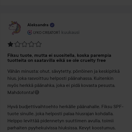
Aleksandra
Käyttäjän rooli: Lyko Creator.
1 kuukausi
Viesti luotiin 1 kuukausi
LYKO CREATOR
Arvosana:
Fiksu tuote, mutta ei suositella, koska parempia
1
tuotteita on saatavilla eikä se ole cruelty free
/
Vähän minusta: ohut, sävytetty, pörröinen ja keskipitkä 
5
hius, joka rasvoittuu helposti päänahassa. Kuitenkin 
myös herkkä päänahka, joka ei pidä kovasta pesusta. 
Mahdotonta!😅

Hyvä budjettivaihtoehto herkälle päänahalle. Fiksu SPF-
tuote sinulle, joka helposti palaa hiusrajan kohdalla. 
Helppo levittää pidennetyn suuttimen avulla, toimii 
parhaiten pyyhekuivissa hiuksissa. Kevyt koostumus, 