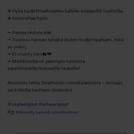
➕️ Hyvä budjettivaihtoehto kalliille korjaaville tuotteille

➕️ Kosteuttaa hyvin

➖️ Painaa hiuksia alas

➖️ Tuoksuu hieman tylsältä (kuten budjettipalsami, mikä 
se onkin)

➖️ Ei cruelty free🐇💔

➖️ Markkinoilla on parempia tuotteita 
vaurioituneille/kuluneille hiuksille!

Arvostelu tehty Smartsonin toimeksiannosta – testaaja 
sai kokeilla tuotteen ilmaiseksi.

#lykotestpilot
#schwarzkopf
Käännetty kielestä ruotsinkielinen