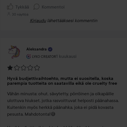
Tykkää
Kommentoi
30 näyttöä
Kirjaudu
lähettääksesi kommentin
Aleksandra
Käyttäjän rooli: Lyko Creator.
1 kuukausi
Viesti luotiin 1 kuukausi
LYKO CREATOR
Arvosana:
Hyvä budjettivaihtoehto, mutta ei suositella, koska
1
parempia tuotteita on saatavilla eikä ole cruelty free
/
Vähän minusta: ohut, sävytetty, pörröinen ja olkapäille 
5
ulottuva hiukset, jotka rasvoittuvat helposti päänahassa. 
Kuitenkin myös herkkä päänahka, joka ei pidä kovasta 
pesusta. Mahdotonta!😅
