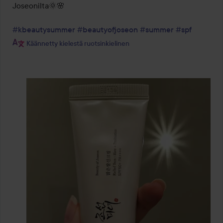
Joseonilta🌞🌸

#kbeautysummer
#beautyofjoseon
#summer
#spf
Käännetty kielestä ruotsinkielinen