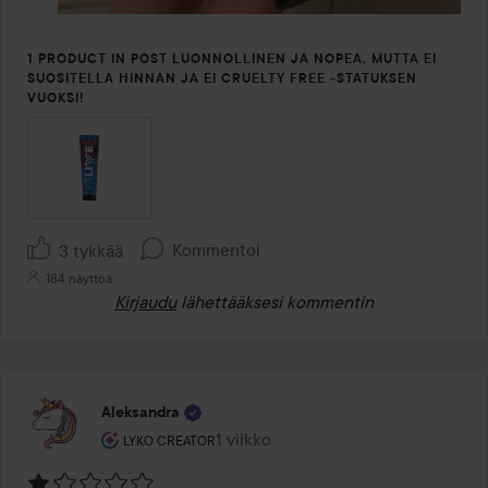
1 PRODUCT IN POST LUONNOLLINEN JA NOPEA, MUTTA EI
SUOSITELLA HINNAN JA EI CRUELTY FREE -STATUKSEN
VUOKSI!
Kommentoi
3 tykkää
184 näyttöä
Kirjaudu
lähettääksesi kommentin
Aleksandra
Käyttäjän rooli: Lyko Creator.
1 viikko
Viesti luotiin 1 viikko
LYKO CREATOR