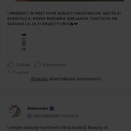
1 PRODUCT IN POST HYVÄ BUDJETTIVAIHTOEHTO, MUTTA EI
SUOSITELLA, KOSKA PAREMPIA KORJAAVIA TUOTTEITA ON
SAATAVILLA JA EI CRUELTY FREE🐇💔
Tykkää
Kommentoi
31 näyttöä
Kirjaudu
lähettääksesi kommentin
Aleksandra
Käyttäjän rooli: Lyko Creator.
1 kuukausi
Viesti luotiin 1 kuukausi
LYKO CREATOR
Lempik-beauty-tuotteeni tänä kesänä, Beauty of 