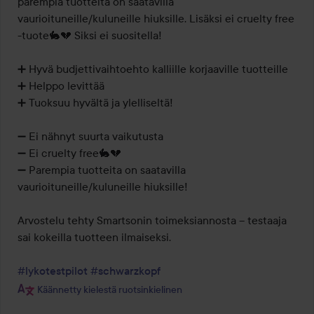
parempia tuotteita on saatavilla 
vaurioituneille/kuluneille hiuksille. Lisäksi ei cruelty free 
-tuote🐇💔 Siksi ei suositella!

➕️ Hyvä budjettivaihtoehto kalliille korjaaville tuotteille

➕️ Helppo levittää

➕️ Tuoksuu hyvältä ja ylelliseltä!

➖️ Ei nähnyt suurta vaikutusta

➖️ Ei cruelty free🐇💔

➖️ Parempia tuotteita on saatavilla 
vaurioituneille/kuluneille hiuksille!

Arvostelu tehty Smartsonin toimeksiannosta – testaaja 
sai kokeilla tuotteen ilmaiseksi.

#lykotestpilot
#schwarzkopf
Käännetty kielestä ruotsinkielinen