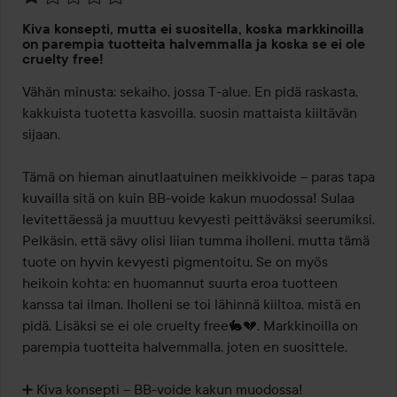
Arvosana:
Kiva konsepti, mutta ei suositella, koska markkinoilla
1
on parempia tuotteita halvemmalla ja koska se ei ole
/
cruelty free!
5
Vähän minusta: sekaiho, jossa T-alue. En pidä raskasta, 
kakkuista tuotetta kasvoilla, suosin mattaista kiiltävän 
sijaan.

Tämä on hieman ainutlaatuinen meikkivoide – paras tapa 
kuvailla sitä on kuin BB-voide kakun muodossa! Sulaa 
levitettäessä ja muuttuu kevyesti peittäväksi seerumiksi. 
Pelkäsin, että sävy olisi liian tumma iholleni, mutta tämä 
tuote on hyvin kevyesti pigmentoitu. Se on myös 
heikoin kohta: en huomannut suurta eroa tuotteen 
kanssa tai ilman. Iholleni se toi lähinnä kiiltoa, mistä en 
pidä. Lisäksi se ei ole cruelty free🐇💔. Markkinoilla on 
parempia tuotteita halvemmalla, joten en suosittele.

➕️ Kiva konsepti – BB-voide kakun muodossa!
