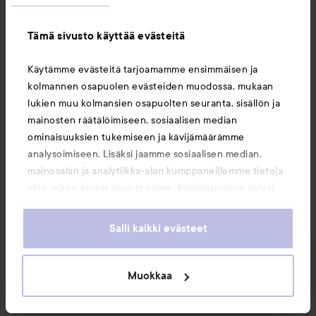
Tämä sivusto käyttää evästeitä
Käytämme evästeitä tarjoamamme ensimmäisen ja
kolmannen osapuolen evästeiden muodossa, mukaan
lukien muu kolmansien osapuolten seuranta, sisällön ja
mainosten räätälöimiseen, sosiaalisen median
ominaisuuksien tukemiseen ja kävijämäärämme
analysoimiseen. Lisäksi jaamme sosiaalisen median,
mainosalan ja analytiikka-alan kumppaneillemme tietoja
siitä, miten käytät sivustoamme. Kumppanimme voivat
yhdistää näitä tietoja muihin tietoihin, joita olet antanut
1 PRODUCT IN POST HYVÄ BUDJETTIVAIHTOEHTO, MUTTA EI
SUOSITELLA, KOSKA PAREMPIA TUOTTEITA ON SAATAVILLA
heille tai joita on kerätty, kun olet käyttänyt heidän
Salli kaikki evästeet
EIKÄ OLE CRUELTY FREE
palvelujaan. Käyttämällä sivustoamme, hyväksyt
evästeiden käytön.
Muokkaa