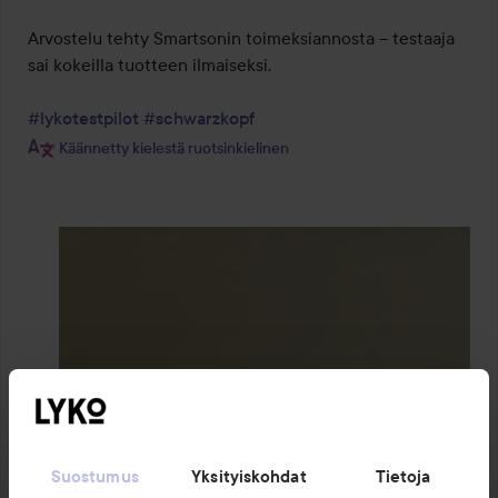
Arvostelu tehty Smartsonin toimeksiannosta – testaaja 
sai kokeilla tuotteen ilmaiseksi.

#lykotestpilot
#schwarzkopf
Käännetty kielestä ruotsinkielinen
Suostumus
Yksityiskohdat
Tietoja