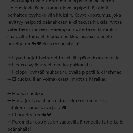
Hyvä budjettivaihtoehto herkkää päänahkaa varten. 
Helppo levittää mukana tulevalla pipetillä, toimii 
parhaiten pyyhekuiviin hiuksiin. Kevyt koostumus, joka 
levittyy helposti päänahkaan eikä takuta hiuksia. Antaa 
viilentävän tunteen. Parempia tuotteita on kuitenkin 
saatavilla, tämä oli hieman heikko. Lisäksi se ei ole 
cruelty free🐇💔 Siksi ei suositella!

➕️ Hyvä budjettivaihtoehto kalliille päänahkatuotteille

➕️ Upean tyylikäs ylellinen lasipakkaus!✨️

➕️ Helppo levittää mukana tulevalla pipetillä, ei tahmaa

➕️ Ei tuoksu liian voimakkaasti, mutta silti raikas

➖️ Hieman heikko

➖️ Hinta (erityisesti jos ostaa sekä seerumin että 
suihkeen samasta sarjasta)💸

➖️ Ei cruelty free🐇💔

➖️ Parempia tuotteita on saatavilla ärtyneelle ja herkälle 
päänahalle!
