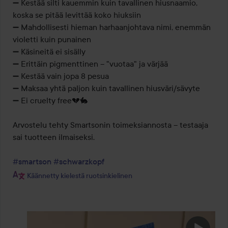
➖️ Kestää silti kauemmin kuin tavallinen hiusnaamio, 
koska se pitää levittää koko hiuksiin

➖️ Mahdollisesti hieman harhaanjohtava nimi, enemmän 
violetti kuin punainen

➖️ Käsineitä ei sisälly

➖️ Erittäin pigmenttinen – "vuotaa" ja värjää

➖️ Kestää vain jopa 8 pesua

➖️ Maksaa yhtä paljon kuin tavallinen hiusväri/sävyte

➖️ Ei cruelty free💔🐇

Arvostelu tehty Smartsonin toimeksiannosta – testaaja 
sai tuotteen ilmaiseksi.

#smartson
#schwarzkopf
Käännetty kielestä ruotsinkielinen