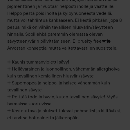
pigmenttinen ja "vuotaa" helposti iholle ja vaatteille. 
Helppo pestä pois iholta ja kylpyhuoneesta vedellä, 
mutta voi tahriintua kankaaseen. Ei kestä pitkään, jopa 8 
pesua, mikä on vähän tavallisen hiusvärin/sävytteen 
hinnalla. Sopii ehkä paremmin olemassa olevan 
sävytteen/värin päivittämiseen. Ei cruelty free💔🐇 
Arvostan konseptia, mutta valitettavasti en suosittele.

➕️ Kaunis tummanvioletti sävy!

➕️ Hellävarainen ja luonnollinen, vähemmän allergisoiva 
kuin tavallinen kemiallinen hiusväri/sävyte

➕️ Supernopea ja helppo, ja haisee vähemmän kuin 
tavallinen sävyte

➕️ Peittää todella hyvin, kuten tavallinen sävyte! Myös 
harmaissa suortuvissa

➕️ Kosteuttava ja hiukset tulevat pehmeiksi ja kiiltäviksi, 
ei tarvitse hoitoainetta jälkeenpäin
