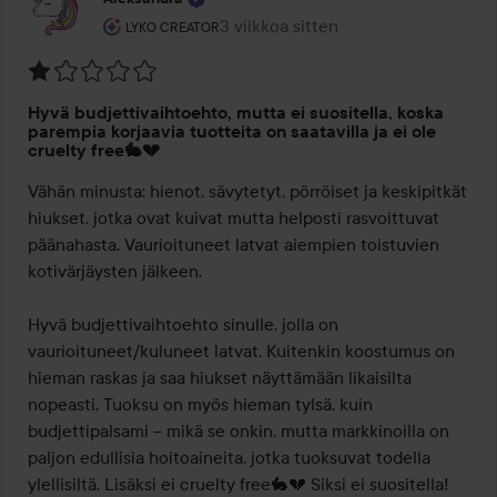
Käyttäjän rooli: Lyko Creator.
3 viikkoa sitten
Viesti luotiin 3 viikkoa sitten
LYKO CREATOR
Arvosana:
Hyvä budjettivaihtoehto, mutta ei suositella, koska
1
parempia korjaavia tuotteita on saatavilla ja ei ole
/
cruelty free🐇💔
5
Vähän minusta: hienot, sävytetyt, pörröiset ja keskipitkät 
hiukset, jotka ovat kuivat mutta helposti rasvoittuvat 
päänahasta. Vaurioituneet latvat aiempien toistuvien 
kotivärjäysten jälkeen.

Hyvä budjettivaihtoehto sinulle, jolla on 
vaurioituneet/kuluneet latvat. Kuitenkin koostumus on 
hieman raskas ja saa hiukset näyttämään likaisilta 
nopeasti. Tuoksu on myös hieman tylsä, kuin 
budjettipalsami – mikä se onkin, mutta markkinoilla on 
paljon edullisia hoitoaineita, jotka tuoksuvat todella 
ylellisiltä. Lisäksi ei cruelty free🐇💔 Siksi ei suositella!
