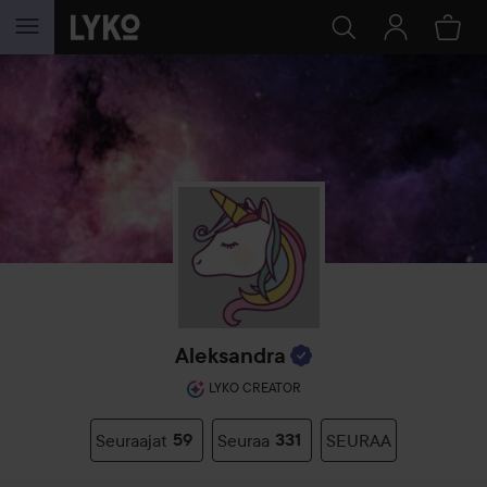
SIIRTYÄ JHK SISÄLTÖÖN
Aleksandra
LYKO CREATOR
Seuraajat
59
Seuraa
331
SEURAA