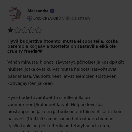
Aleksandra
Käyttäjän rooli: Lyko Creator.
3 viikkoa sitten
Viesti luotiin 3 viikkoa sitten
LYKO CREATOR
Arvosana:
Hyvä budjettivaihtoehto, mutta ei suositella, koska
1
parempia korjaavia tuotteita on saatavilla eikä ole
/
cruelty free🐇💔
5
Vähän minusta: hienot, sävytetyt, pörröiset ja keskipitkät 
hiukset, jotka ovat kuivat mutta helposti rasvoittuvat 
päänahasta. Vaurioituneet latvat aiempien toistuvien 
kotivärjäysten jälkeen.

Hyvä budjettivaihtoehto sinulle, jolla on 
vaurioituneet/kuluneet latvat. Helppo levittää 
hiustenpesun jälkeen ja tuoksuu erittäin ylelliseltä, kuin 
hajuvesi. (Peittää saman sarjan hoitoaineen hieman 
tylsän tuoksun.) Ei kuitenkaan tehnyt suurta eroa, 