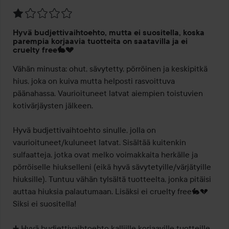
Arvosana:
Hyvä budjettivaihtoehto, mutta ei suositella, koska
1
parempia korjaavia tuotteita on saatavilla ja ei
/
cruelty free🐇💔
5
Vähän minusta: ohut, sävytetty, pörröinen ja keskipitkä 
hius, joka on kuiva mutta helposti rasvoittuva 
päänahassa. Vaurioituneet latvat aiempien toistuvien 
kotivärjäysten jälkeen.

Hyvä budjettivaihtoehto sinulle, jolla on 
vaurioituneet/kuluneet latvat. Sisältää kuitenkin 
sulfaatteja, jotka ovat melko voimakkaita herkälle ja 
pörröiselle hiukselleni (eikä hyvä sävytetyille/värjätyille 
hiuksille). Tuntuu vähän tylsältä tuotteelta, jonka pitäisi 
auttaa hiuksia palautumaan. Lisäksi ei cruelty free🐇💔 
Siksi ei suositella!

➕️ Hyvä budjettivaihtoehto kalliille korjaaville tuotteille
