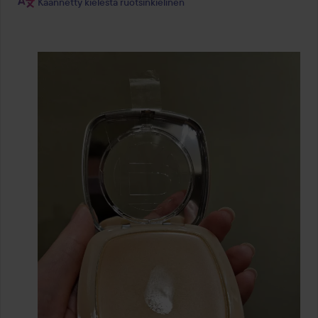
Käännetty kielestä ruotsinkielinen