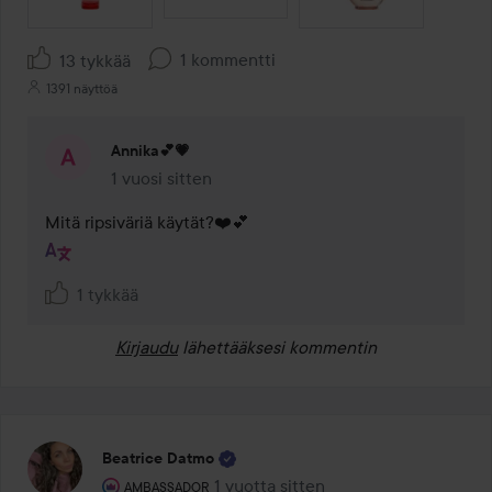
1 kommentti
13 tykkää
1391 näyttöä
Annika💕💗
1 vuosi sitten
Kommentti lisättiin 1 vuosi sitten
Mitä ripsiväriä käytät?❤️💕
1 tykkää
Kirjaudu
lähettääksesi kommentin
Beatrice Datmo
Käyttäjän rooli: Ambassador.
1 vuotta sitten
Viesti luotiin 1 vuotta sitten
AMBASSADOR