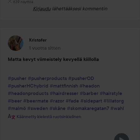
639 näyttöä
Kirjaudu
lähettääksesi kommentin
Kristofer
1 vuotta sitten
Viesti luotiin 1 vuotta sitten
Matta kevyt viimeistely kevyellä kiillolla
#pusher
#pusherproducts
#pusherOD
#pusherHChybrid
#mattfinnish
#headon
#headonproducts
#hairdresser
#barber
#hairstyle
#beer
#beermate
#razor
#fade
#sidepart
#lillatorg
#malmö
#sweden
#skåne
#skomakaregatan7
#wahl
Käännetty kielestä ruotsinkielinen