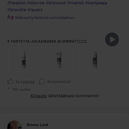
#headon
#davroe
#blowout
#malmö
#kampaaja
#blondie
#layers
Käännetty kielestä ruotsinkielinen
4 TUOTETTA JULKAISUSSA BLOWOUT😮‍💨💆🏽‍♀️
OHITA OSIO
Kommentoi
16 tykkää
780 näyttöä
Kirjaudu
lähettääksesi kommentin
Emma Lind