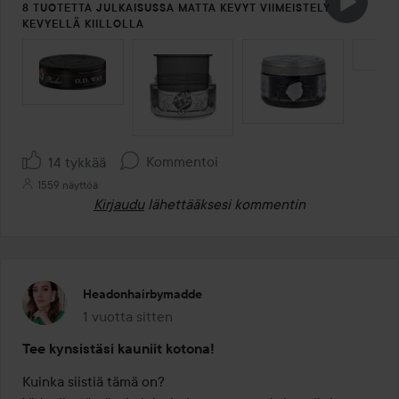
8 TUOTETTA JULKAISUSSA MATTA KEVYT VIIMEISTELY
KEVYELLÄ KIILLOLLA
OHITA OSIO
Kommentoi
14 tykkää
1559 näyttöä
Kirjaudu
lähettääksesi kommentin
Headonhairbymadde
1 vuotta sitten
Viesti luotiin 1 vuotta sitten
Tee kynsistäsi kauniit kotona!
Kuinka siistiä tämä on?
