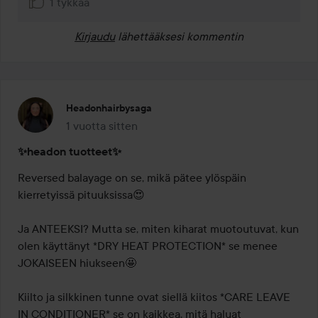
1 tykkää
Kirjaudu
lähettääksesi kommentin
Headonhairbysaga
1 vuotta sitten
Viesti luotiin 1 vuotta sitten
✨headon tuotteet✨
Reversed balayage on se, mikä pätee ylöspäin 
kierretyissä pituuksissa😍

Ja ANTEEKSI? Mutta se, miten kiharat muotoutuvat, kun 
olen käyttänyt *DRY HEAT PROTECTION* se menee 
JOKAISEEN hiukseen🤩

Kiilto ja silkkinen tunne ovat siellä kiitos *CARE LEAVE 
IN CONDITIONER* se on kaikkea, mitä haluat
