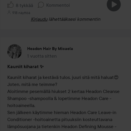
Kommentoi
8 tykkää
918 näyttöä
Kirjaudu
lähettääksesi kommentin
Headon Hair By Micaela
1 vuotta sitten
Viesti luotiin 1 vuotta sitten
Kauniit kiharat ✨
Kauniit kiharat ja kestävä tulos, juuri sitä mitä haluat😍

Joten, mitä me teimme?

Aloitimme pesemällä hiukset 2 kertaa Headon Cleanse 
Shampoo -shampoolla & lopetimme Headon Care -
hoitoaineella.

Sen jälkeen käytimme hieman Headon Care Leave-in 
Conditioner -hoitoainetta pituuksiin kosteuttavana 
lämpösuojana ja tietenkin Headon Defining Mousse -