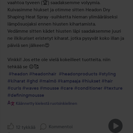
vaahtoa tyveen (🏆) saadaksemme volyymia.

Kuivasimme hiukset ja otimme sitten Headon Dry 
Shaping Heat Spray -suihketta hieman ylimääräiseksi 
lämpösuojaksi ennen hiusten kihartamista.

Vedämme sitten kädet hiusten läpi saadaksemme juuri 
ne ilkikuriset eristetyt kiharat, jotka pysyvät koko illan ja 
päiviä sen jälkeen😍

Vinkki! Jos ette ole vielä kokeilleet tuotteita, niin 
tehkää se 😌🥰

#headon
#headonhair
#headonproducts
#styling
#kiharat
#ghd
#malmö
#kampaaja
#hiukset
#hair
#curls
#waves
#mousse
#care
#conditioner
#texture
#definingmousse
Käännetty kielestä ruotsinkielinen
Kommentoi
12 tykkää