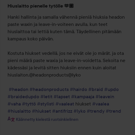
Hiuslaitto pienelle tytölle 🫶🏽
Hanki hallinta ja samalla vähennä pieniä hiuksia headon 
paste waxin ja leave-in-voiteen avulla, kun teet 
hiuslaittoa tai lettiä kuten tämä. Täydellinen pitämään 
kampaus koko päivän. 

Kostuta hiukset vedellä, jos ne eivät ole jo märät, ja ota 
pieni määrä paste waxia ja leave-in-voidetta. Sekoita ne 
kädessäsi ja levitä sitten hiuksiin ennen kuin aloitat 
hiuslaiton.@headonproducts@lyko

#headon
#headonproducts
#hairdo
#braid
#updo
#braidedupdo
#letit
#lapset
#kampaaja
#leavein
#vaha
#tyttö
#stylisti
#vaaleat
 hiukset 
#vaalea
#hiuslaitto
#hiukset
#antifrizz
#lyko
#trendy
#trend
Käännetty kielestä ruotsinkielinen