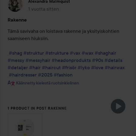
Alexandra Malmquist
1 vuotta sitten
Viesti luotiin 1 vuotta sitten
Rakenne
Tämä savivaha on loistava rakenne ja yksityiskohtien 
saamiseen hiuksiin. 

#shag
#struktur
#strukture
#vax
#wax
#shaghair
#messy
#messyhair
#headonprodukts
#90s
#details
#detaljer
#hair
#haircut
#frisör
#lyko
#love
#hairwax
#hairdresser
#2025
#fashion
Käännetty kielestä ruotsinkielinen
1 PRODUCT IN POST RAKENNE