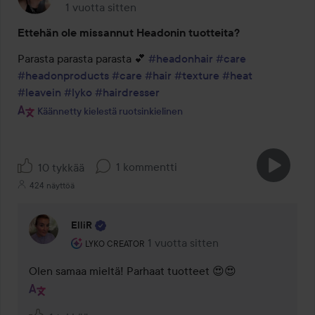
1 vuotta sitten
Viesti luotiin 1 vuotta sitten
Ettehän ole missannut Headonin tuotteita?
Parasta parasta parasta 💕 
#headonhair
#care
#headonproducts
#care
#hair
#texture
#heat
#leavein
#lyko
#hairdresser
Käännetty kielestä ruotsinkielinen
1 kommentti
10 tykkää
424 näyttöä
ElliR
Käyttäjän rooli: Lyko Creator.
1 vuotta sitten
Kommentti lisättiin 1 vuotta sitten
LYKO CREATOR
Olen samaa mieltä! Parhaat tuotteet 😍😍