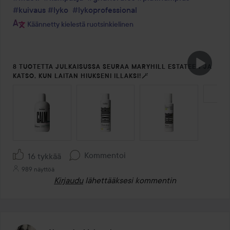
#kuivaus
#lyko
#lykoprofessional
Käännetty kielestä ruotsinkielinen
8 TUOTETTA JULKAISUSSA SEURAA MARYHILL ESTATEEN JA
KATSO, KUN LAITAN HIUKSENI ILLAKSI!🪄
OHITA OSIO
Kommentoi
16 tykkää
989 näyttöä
Kirjaudu
lähettääksesi kommentin