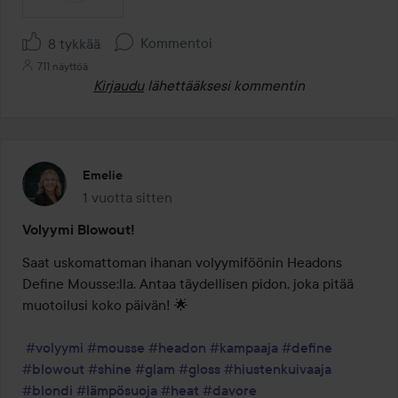
Kommentoi
8 tykkää
711 näyttöä
Kirjaudu
lähettääksesi kommentin
Emelie
1 vuotta sitten
Viesti luotiin 1 vuotta sitten
Volyymi Blowout!
Saat uskomattoman ihanan volyymiföönin Headons 
Define Mousse:lla. Antaa täydellisen pidon, joka pitää 
muotoilusi koko päivän! 🌟

#volyymi
#mousse
#headon
#kampaaja
#define
#blowout
#shine
#glam
#gloss
#hiustenkuivaaja
#blondi
#lämpösuoja
#heat
#davore