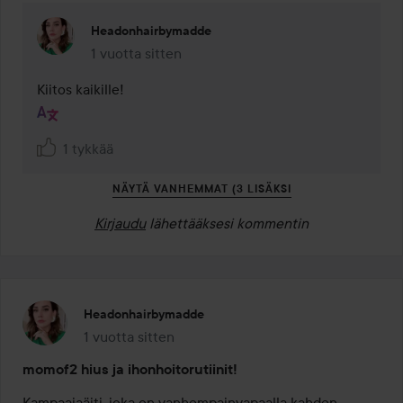
Headonhairbymadde
1 vuotta sitten
Kommentti lisättiin 1 vuotta sitten
Kiitos kaikille!
1 tykkää
NÄYTÄ VANHEMMAT (3 LISÄKSI
Kirjaudu
lähettääksesi kommentin
Headonhairbymadde
1 vuotta sitten
Viesti luotiin 1 vuotta sitten
momof2 hius ja ihonhoitorutiinit!
Kampaajaäiti, joka on vanhempainvapaalla kahden 