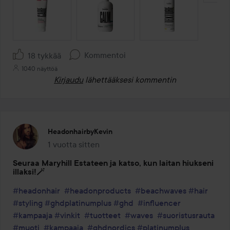
Kommentoi
18 tykkää
1040 näyttöä
Kirjaudu
lähettääksesi kommentin
HeadonhairbyKevin
1 vuotta sitten
Viesti luotiin 1 vuotta sitten
Seuraa Maryhill Estateen ja katso, kun laitan hiukseni
illaksi!🪄
#headonhair
#headonproducts
#beachwaves
#hair
#styling
#ghdplatinumplus
#ghd
#influencer
#kampaaja
#vinkit
#tuotteet
#waves
#suoristusrauta
#muoti
#kampaaja
#ghdnordics
#platinumplus