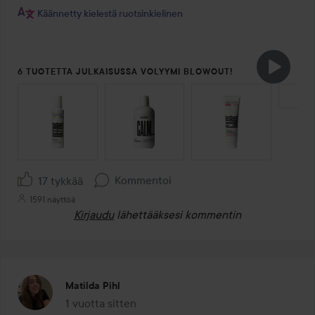
Käännetty kielestä ruotsinkielinen
6 TUOTETTA JULKAISUSSA VOLYYMI BLOWOUT!
OHITA OSIO
Kommentoi
17 tykkää
1591 näyttöä
Kirjaudu
lähettääksesi kommentin
Matilda Pihl
1 vuotta sitten
Viesti luotiin 1 vuotta sitten