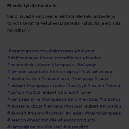
Ei enää tylsää hiusta ✨
Sano hyvästit väsyneelle, elottomalle talvihiukselle ja 
toivota kevät tervetulleeksi pirteillä, kiiltävillä ja eloisilla 
hiuksilla! 🩷

#headonproducts
#hairdresser
#blowout
#deffinemouse
#leaveinconditioner
#headon
#headonhair
#dyson
#kampaaja
#balayage
#lämmönsuojatuote
#texturespray
#kuivashampoo
#hiustenkuivain
#shuuemurra
#kampaaja
#ruotsi
#hiukset
#kampaaja
#ruotsi
#hiustyyli
#malmö
#blondi
#parturi
#pitkät
 hiukset 
#blondit
 hiukset 
#kampaajahyllie
#kampaajamalmo
#leikkaus
#raidoitus
#hiustenleikkaus
#leikkaus
#ruskeat
 hiukset 
#muotoilu
#hiusväri
#malmo
#syysväri
#oleplex
#malmökampaaja
#headon
#headonhyllie
#headonproducts
#kampaajamalmo
#hiukset
#hiusstylisti