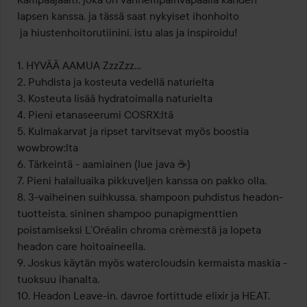
lapsen kanssa, ja tässä saat nykyiset ihonhoito 

 ja hiustenhoitorutiinini, istu alas ja inspiroidu!

1. HYVÄÄ AAMUA ZzzZzz… 

2. Puhdista ja kosteuta vedellä naturielta

3. Kosteuta lisää hydratoimalla naturielta

4. Pieni etanaseerumi COSRX:ltä

5. Kulmakarvat ja ripset tarvitsevat myös boostia 
wowbrow:lta

6. Tärkeintä - aamiainen (lue java ☕️)

7. Pieni halailuaika pikkuveljen kanssa on pakko olla.

8. 3-vaiheinen suihkussa, shampoon puhdistus headon-
tuotteista, sininen shampoo punapigmenttien 
poistamiseksi L’Oréalin chroma crème:stä ja lopeta 
headon care hoitoaineella.

9. Joskus käytän myös watercloudsin kermaista maskia - 
tuoksuu ihanalta.

10. Headon Leave-in, davroe fortittude elixir ja HEAT. 
