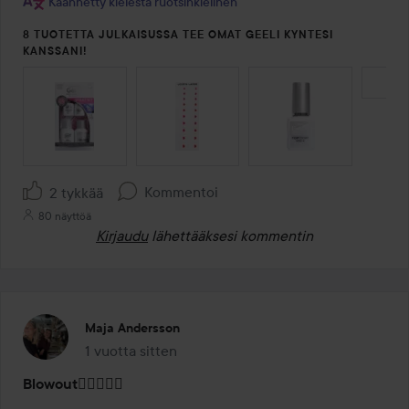
Käännetty kielestä ruotsinkielinen
8 TUOTETTA JULKAISUSSA TEE OMAT GEELI KYNTESI
KANSSANI!
OHITA OSIO
Kommentoi
2 tykkää
80 näyttöä
Kirjaudu
lähettääksesi kommentin
Maja Andersson
1 vuotta sitten
Viesti luotiin 1 vuotta sitten
Blowout😮‍💨💆🏽‍♀️