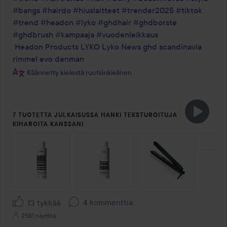
#bangs
#hairdo
#hiuslaitteet
#trender2025
#tiktok
#trend
#headon
#lyko
#ghdhair
#ghdborste
#ghdbrush
#kampaaja
#vuodenleikkaus
Headon Products
LYKO
Lyko News
ghd scandinavia
rimmel
evo
denman
Käännetty kielestä ruotsinkielinen
7 TUOTETTA JULKAISUSSA HANKI TEKSTUROITUJA
KIHAROITA KANSSANI
OHITA OSIO
4 kommenttia
13 tykkää
2581 näyttöä