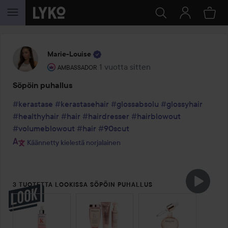
SIIRTYÄ JHK SISÄLTÖÖN
Marie-Louise
Käyttäjän rooli: Ambassador.
1 vuotta sitten
Viesti luotiin 1 vuotta sitten
AMBASSADOR
Söpöin puhallus
#kerastase
#kerastasehair
#glossabsolu
#glossyhair
#healthyhair
#hair
#hairdresser
#hairblowout
#volumeblowout
#hair
#90scut
Käännetty kielestä norjalainen
3 TUOTETTA LOOKISSA SÖPÖIN PUHALLUS
OHITA OSIO