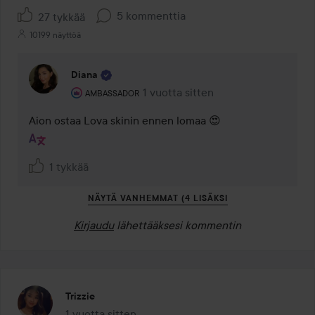
5 kommenttia
27 tykkää
10199 näyttöä
Diana
Käyttäjän rooli: Ambassador.
1 vuotta sitten
Kommentti lisättiin 1 vuotta sitten
AMBASSADOR
Aion ostaa Lova skinin ennen lomaa 😍
1 tykkää
NÄYTÄ VANHEMMAT (4 LISÄKSI
Kirjaudu
lähettääksesi kommentin
Trizzie
1 vuotta sitten
Viesti luotiin 1 vuotta sitten