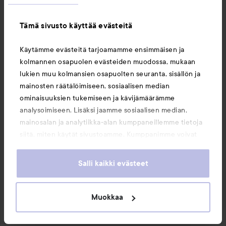
IHONHOITORUTIINIT!
OHITA OSIO
Tämä sivusto käyttää evästeitä
Käytämme evästeitä tarjoamamme ensimmäisen ja
kolmannen osapuolen evästeiden muodossa, mukaan
lukien muu kolmansien osapuolten seuranta, sisällön ja
1 kommentti
11 tykkää
mainosten räätälöimiseen, sosiaalisen median
6309 näyttöä
ominaisuuksien tukemiseen ja kävijämäärämme
analysoimiseen. Lisäksi jaamme sosiaalisen median,
Pernilla Christina
mainosalan ja analytiikka-alan kumppaneillemme tietoja
1 vuotta sitten
Kommentti lisättiin 1 vuotta sitten
siitä, miten käytät sivustoamme. Kumppanimme voivat
yhdistää näitä tietoja muihin tietoihin, joita olet antanut
🤗❤️
heille tai joita on kerätty, kun olet käyttänyt heidän
Salli kaikki evästeet
palvelujaan. Käyttämällä sivustoamme, hyväksyt
evästeiden käytön.
2 tykkää
Muokkaa
Kirjaudu
lähettääksesi kommentin