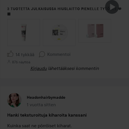
3 TUOTETTA JULKAISUSSA HIUSLAITTO PIENELLE TYTÖLLE 🫶
🏽
OHITA OSIO
Kommentoi
14 tykkää
876 näyttöä
Kirjaudu
lähettääksesi kommentin
Headonhairbymadde
1 vuotta sitten
Viesti luotiin 1 vuotta sitten
Hanki teksturoituja kiharoita kanssani
Kuinka saat ne pörröiset kiharat. 
