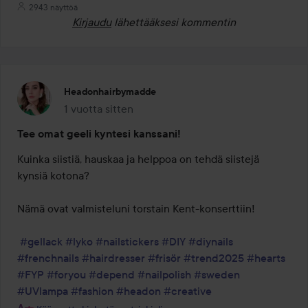
2943 näyttöä
Kirjaudu
lähettääksesi kommentin
Headonhairbymadde
1 vuotta sitten
Viesti luotiin 1 vuotta sitten
Tee omat geeli kyntesi kanssani!
Kuinka siistiä, hauskaa ja helppoa on tehdä siistejä 
kynsiä kotona?

Nämä ovat valmisteluni torstain Kent-konserttiin! 

#gellack
#lyko
#nailstickers
#DIY
#diynails
#frenchnails
#hairdresser
#frisör
#trend2025
#hearts
#FYP
#foryou
#depend
#nailpolish
#sweden
#UVlampa
#fashion
#headon
#creative