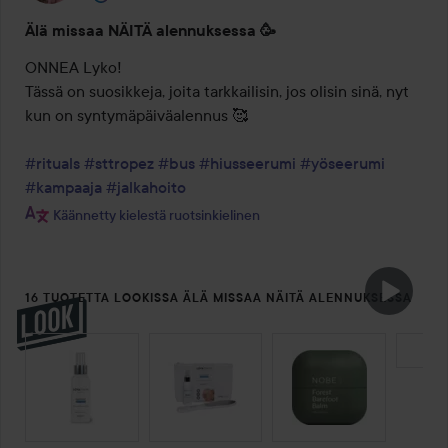
Älä missaa NÄITÄ alennuksessa 🥳
ONNEA Lyko! 

Tässä on suosikkeja, joita tarkkailisin, jos olisin sinä, nyt 
kun on syntymäpäiväalennus 🥰

#rituals
#sttropez
#bus
#hiusseerumi
#yöseerumi
#kampaaja
#jalkahoito
Käännetty kielestä ruotsinkielinen
16 TUOTETTA LOOKISSA ÄLÄ MISSAA NÄITÄ ALENNUKSESSA
🥳
OHITA OSIO