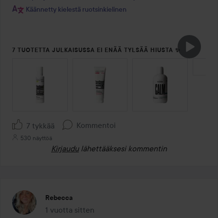
Käännetty kielestä ruotsinkielinen
7 TUOTETTA JULKAISUSSA EI ENÄÄ TYLSÄÄ HIUSTA ✨
OHITA OSIO
Kommentoi
7 tykkää
530 näyttöä
Kirjaudu
lähettääksesi kommentin
Rebecca
1 vuotta sitten
Viesti luotiin 1 vuotta sitten