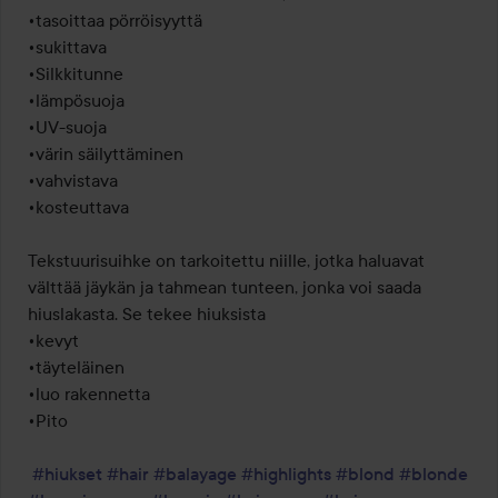
•tasoittaa pörröisyyttä

•sukittava 

•Silkkitunne 

•lämpösuoja

•UV-suoja

•värin säilyttäminen

•vahvistava 

•kosteuttava 

Tekstuurisuihke on tarkoitettu niille, jotka haluavat 
välttää jäykän ja tahmean tunteen, jonka voi saada 
hiuslakasta. Se tekee hiuksista 

•kevyt

•täyteläinen

•luo rakennetta

•Pito

#hiukset
#hair
#balayage
#highlights
#blond
#blonde