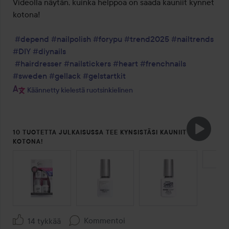
Videolla näytän, kuinka helppoa on saada kauniit kynnet 
kotona!

#depend
#nailpolish
#forypu
#trend2025
#nailtrends
#DIY
#diynails
#hairdresser
#nailstickers
#heart
#frenchnails
#sweden
#gellack
#gelstartkit
Käännetty kielestä ruotsinkielinen
10 TUOTETTA JULKAISUSSA TEE KYNSISTÄSI KAUNIIT
KOTONA!
OHITA OSIO
Kommentoi
14 tykkää