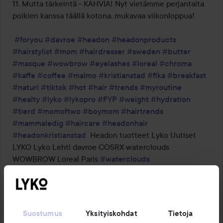
11. Mutta tärkeintä - KAHVIA! Nyt vietämme perjantaita 
poikien kanssa täällä kotona, mukavaa viikonloppua!

#foryou
#davroe
#headon
#headonproducts
#hairstylist
#mom
#hairdresser
#sweden
#butter
#masque
#wowbrow
#eyelashes
#loreal
#chroma
#kaffe
#coffee
#malmo
#kristianstad
#fika
#breakfast
#naturi
#tiktok
#hot
#hair
#trends
#myroutine
#healty
#lyko
#lykopro
#FYP
#weight
#hydration
#tierd
#momoftwo
#boymom
#hairtrends
#mammaledig
#haircare
#headonhair
#headonkristianstad
  Headon tuotteet Lyko Uutiset 
LYKO Lyko Lehti davroe COSRX waterclouds 
WOWBROW Loreal Paris 
#waterclouds
Käännetty kielestä englanti
Suostumus
Yksityiskohdat
Tietoja
10 TUOTETTA JULKAISUSSA MOMOF2 HIUS JA