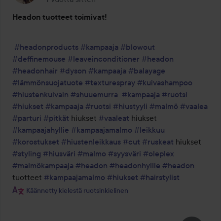
Headon tuotteet toimivat!
#headonproducts
#kampaaja
#blowout
#deffinemouse
#leaveinconditioner
#headon
#headonhair
#dyson
#kampaaja
#balayage
#lämmönsuojatuote
#texturespray
#kuivashampoo
#hiustenkuivain
#shuuemurra
#kampaaja
#ruotsi
#hiukset
#kampaaja
#ruotsi
#hiustyyli
#malmö
#vaalea
#parturi
#pitkät
 hiukset 
#vaaleat
 hiukset 
#kampaajahyllie
#kampaajamalmo
#leikkuu
#korostukset
#hiustenleikkaus
#cut
#ruskeat
 hiukset 
#styling
#hiusväri
#malmo
#syysväri
#oleplex
#malmökampaaja
#headon
#headonhyllie
#headon
tuotteet 
#kampaajamalmo
#hiukset
#hairstylist
Käännetty kielestä ruotsinkielinen