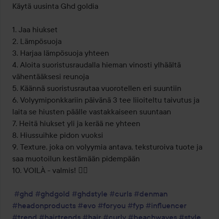
Käytä uusinta Ghd goldia 

1. Jaa hiukset 

2. Lämpösuoja 

3. Harjaa lämpösuoja yhteen

4. Aloita suoristusraudalla hieman vinosti ylhäältä 
vähentääksesi reunoja 

5. Käännä suoristusrautaa vuorotellen eri suuntiin 

6. Volyymiponkkariin päivänä 3 tee liioiteltu taivutus ja 
laita se hiusten päälle vastakkaiseen suuntaan

7. Heitä hiukset yli ja kerää ne yhteen 

8. Hiussuihke pidon vuoksi 

9. Texture, joka on volyymia antava, teksturoiva tuote ja 
saa muotoilun kestämään pidempään 

10. VOILÀ - valmis! ✌🏻

#ghd
#ghdgold
#ghdstyle
#curls
#denman
#headonproducts
#evo
#foryou
#fyp
#influencer
#trend
#hairtrends
#hair
#curly
#beachwaves
#style