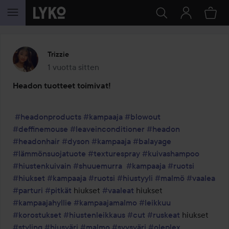
SIIRTYÄ JHK SISÄLTÖÖN
Trizzie
1 vuotta sitten
Viesti luotiin 1 vuotta sitten
Headon tuotteet toimivat!
#headonproducts
#kampaaja
#blowout
#deffinemouse
#leaveinconditioner
#headon
#headonhair
#dyson
#kampaaja
#balayage
#lämmönsuojatuote
#texturespray
#kuivashampoo
#hiustenkuivain
#shuuemurra
#kampaaja
#ruotsi
#hiukset
#kampaaja
#ruotsi
#hiustyyli
#malmö
#vaalea
#parturi
#pitkät
 hiukset 
#vaaleat
 hiukset 
#kampaajahyllie
#kampaajamalmo
#leikkuu
#korostukset
#hiustenleikkaus
#cut
#ruskeat
 hiukset 
#styling
#hiusväri
#malmo
#syysväri
#oleplex