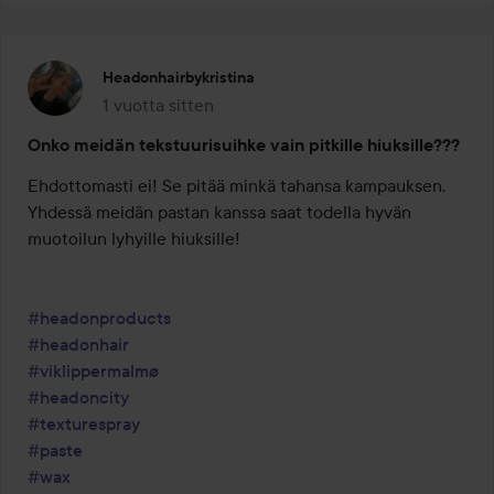
Headonhairbykristina
1 vuotta sitten
Viesti luotiin 1 vuotta sitten
Onko meidän tekstuurisuihke vain pitkille hiuksille???
Ehdottomasti ei! Se pitää minkä tahansa kampauksen. 
Yhdessä meidän pastan kanssa saat todella hyvän 
muotoilun lyhyille hiuksille! 

#headonproducts
#headonhair
#viklippermalmø
#headoncity
#texturespray
#paste
#wax