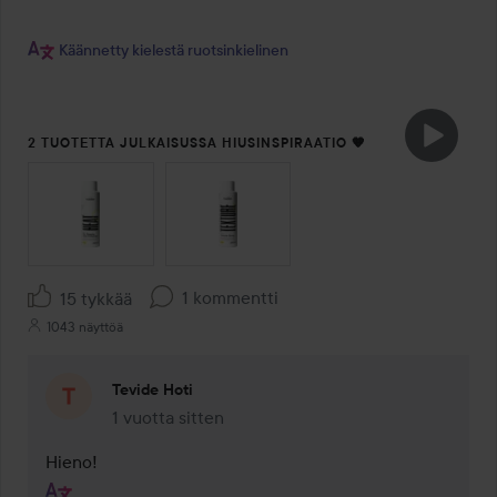
Käännetty kielestä ruotsinkielinen
2 TUOTETTA JULKAISUSSA HIUSINSPIRAATIO 🧡
OHITA OSIO
1 kommentti
15 tykkää
1043 näyttöä
Tevide Hoti
1 vuotta sitten
Kommentti lisättiin 1 vuotta sitten
Hieno! 