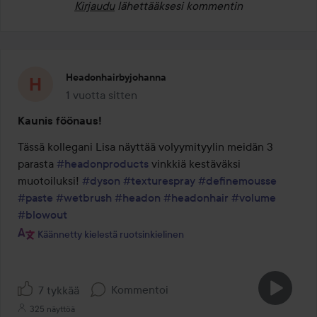
Kirjaudu
lähettääksesi kommentin
Headonhairbyjohanna
1 vuotta sitten
Viesti luotiin 1 vuotta sitten
Kaunis föönaus!
Tässä kollegani Lisa näyttää volyymityylin meidän 3 
parasta 
#headonproducts
 vinkkiä kestäväksi 
muotoiluksi! 
#dyson
#texturespray
#definemousse
#paste
#wetbrush
#headon
#headonhair
#volume
#blowout
Käännetty kielestä ruotsinkielinen
Kommentoi
7 tykkää
325 näyttöä