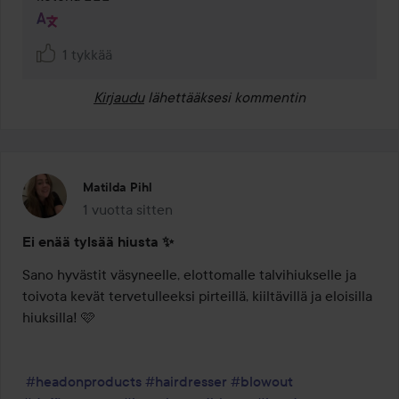
1 tykkää
Kirjaudu
lähettääksesi kommentin
Matilda Pihl
1 vuotta sitten
Viesti luotiin 1 vuotta sitten
Ei enää tylsää hiusta ✨
Sano hyvästit väsyneelle, elottomalle talvihiukselle ja 
toivota kevät tervetulleeksi pirteillä, kiiltävillä ja eloisilla 
hiuksilla! 🩷

#headonproducts
#hairdresser
#blowout