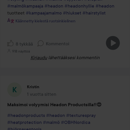
#malmökampaaja
#headon
#headonhyllie
#headon
tuotteet 
#kampaajamalmo
#hiukset
#hairstylist
Käännetty kielestä ruotsinkielinen
Kommentoi
8 tykkää
918 näyttöä
Kirjaudu
lähettääksesi kommentin
Kristin
1 vuotta sitten
Viesti luotiin 1 vuotta sitten
Maksimoi volyymisi Headon Productsilla!!😍
#headonproducts
#headon
#texturespray
#heatprotection
#malmö
#OBHNordica
#björnaxentools