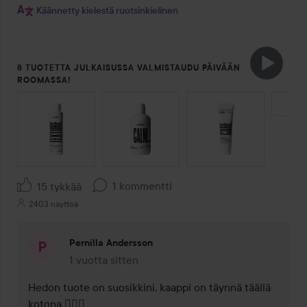
Käännetty kielestä ruotsinkielinen
8 TUOTETTA JULKAISUSSA VALMISTAUDU PÄIVÄÄN
ROOMASSA!
OHITA OSIO
1 kommentti
15 tykkää
2403 näyttöä
Pernilla Andersson
1 vuotta sitten
Kommentti lisättiin 1 vuotta sitten
Hedon tuote on suosikkini, kaappi on täynnä täällä 
kotona 👌🏻🥰