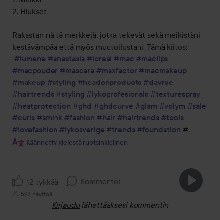
2. Hiukset 

Rakastan näitä merkkejä, jotka tekevät sekä meikistäni 
kestävämpää että myös muotoilustani. Tämä kiitos: 

#lumene
#anastasia
#loreal
#mac
#maclips
#macpouder
#mascara
#maxfactor
#macmakeup
#makeup
#styling
#headonproducts
#davroe
#hairtrends
#styling
#lykoprofesionals
#texturespray
#heatprotection
#ghd
#ghdcurve
#glam
#volym
#sale
#curls
#smink
#fashion
#hair
#hairtrends
#tools
#lovefashion
#lykosverige
#trends
#foundation
 #
Käännetty kielestä ruotsinkielinen
Kommentoi
12 tykkää
592 näyttöä
Kirjaudu
lähettääksesi kommentin