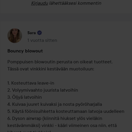
Kirjaudu
lähettääksesi kommentin
Sara
1 vuotta sitten
Viesti luotiin 1 vuotta sitten
Bouncy blowout
Pomppuisen blowoutin perusta on oikeat tuotteet.

Tässä ovat vinkkini kestävään muotoiluun:

1. Kosteuttava leave-in 

2. Volyymivaahto juurista latvoihin

3. Öljyä latvoihin

4. Kuivaa juuret kuivaksi ja nosta pyöröharjalla

5. Käytä föönisuihketta kosteuttamaan latvoja uudelleen

6. Dyson airwrap (kiinnitä hiukset ylös vieläkin 
kestävämmäksi) vinkki - kääri viimeinen osa niin, että 