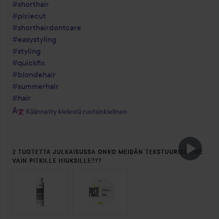
#shorthair
#pixiecut
#shorthairdontcare
#easystyling
#styling
#quickfix
#blondehair
#summerhair
#hair
Käännetty kielestä ruotsinkielinen
2 TUOTETTA JULKAISUSSA ONKO MEIDÄN TEKSTUURISUIHKE
VAIN PITKILLE HIUKSILLE???
OHITA OSIO