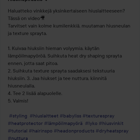
Haluatteko vinkkejä yksinkertaiseen hiuslaitteeseen? 
Tässä on video🎥 

Tarvitset vain kolme kumilenkkiä, muutaman hiusneulan 
ja texture sprayta.

1. Kuivaa hiuksiin hieman volyymia, käytän 
lämpöilmapyöröä. Suihkuta heat dry shaping sprayta 
ennen, jotta saat pitoa. 

2. Suihkuta texture sprayta saadaksesi tekstuuria 
hiuksiin. 3. Jaa hiukset ja tee nuttura, kiinnitä 
hiusneulalla.

4. Tee 2 lisää alapuolelle. 

5. Valmis! 

#styling
#hiuslaitteet
#babyliss
#texturespray
#heatprotector
#lämpöilmapyörä
#lyko
#hiusvinkit
#tutorial
#hairinspo
#headonproducts
#dryheatspray
#nuttura