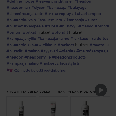
#deffinemouse
#leaveinconditioner
#headon
#headonhair
#dyson
#kampaaja
#balayage
#lämmönsuojatuote
#texturespray
#kuivashampoo
#hiustenkuivain
#shuuemurra
#kampaaja
#ruotsi
#hiukset
#kampaaja
#ruotsi
#hiustyyli
#malmö
#blondi
#parturi
#pitkät
 hiukset 
#blondit
 hiukset 
#kampaajahyllie
#kampaajamalmo
#leikkaus
#raidoitus
#hiustenleikkaus
#leikkaus
#ruskeat
 hiukset 
#muotoilu
#hiusväri
#malmo
#syysväri
#oleplex
#malmökampaaja
#headon
#headonhyllie
#headonproducts
#kampaajamalmo
#hiukset
#hiusstylisti
Käännetty kielestä ruotsinkielinen
7 TUOTETTA JULKAISUSSA EI ENÄÄ TYLSÄÄ HIUSTA ✨
OHITA OSIO