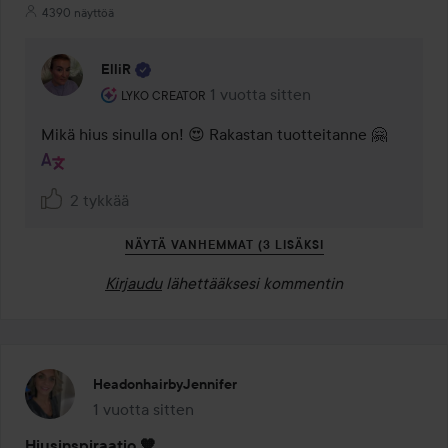
4390 näyttöä
ElliR
Käyttäjän rooli: Lyko Creator.
1 vuotta sitten
Kommentti lisättiin 1 vuotta sitten
LYKO CREATOR
Mikä hius sinulla on! 😍 Rakastan tuotteitanne 🤗
2 tykkää
NÄYTÄ VANHEMMAT (3 LISÄKSI
Kirjaudu
lähettääksesi kommentin
HeadonhairbyJennifer
1 vuotta sitten
Viesti luotiin 1 vuotta sitten
Hiusinspiraatio 🧡