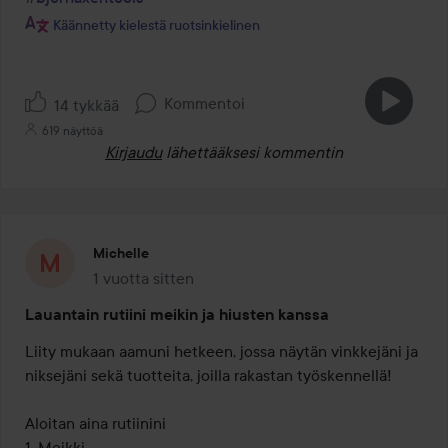
Käännetty kielestä ruotsinkielinen
Kommentoi
14 tykkää
619 näyttöä
Kirjaudu
lähettääksesi kommentin
Michelle
1 vuotta sitten
Viesti luotiin 1 vuotta sitten
Lauantain rutiini meikin ja hiusten kanssa
Liity mukaan aamuni hetkeen, jossa näytän vinkkejäni ja 
niksejäni sekä tuotteita, joilla rakastan työskennellä! 

Aloitan aina rutiinini 

1. Meikki
