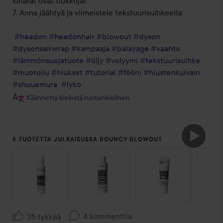
kiharat ovat tiukkoja! 

7. Anna jäähtyä ja viimeistele tekstuurisuihkeella

#headon
#headonhair
#blowout
#dyson
#dysonsairwrap
#kampaaja
#balayage
#vaahto
#lämmönsuojatuote
#öljy
#volyymi
#tekstuurisuihke
#muotoilu
#hiukset
#tutorial
#fööni
#hiustenkuivain
#shuuemura
#lyko
Käännetty kielestä ruotsinkielinen
6 TUOTETTA JULKAISUSSA BOUNCY BLOWOUT
OHITA OSIO
4 kommenttia
35 tykkää