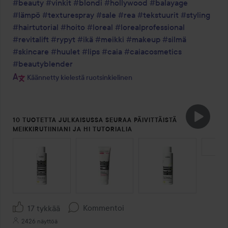
#beauty
#vinkit
#blondi
#hollywood
#balayage
#lämpö
#texturespray
#sale
#rea
#tekstuurit
#styling
#hairtutorial
#hoito
#loreal
#lorealprofessional
#revitalift
#rypyt
#ikä
#meikki
#makeup
#silmä
#skincare
#huulet
#lips
#caia
#caiacosmetics
#beautyblender
Käännetty kielestä ruotsinkielinen
10 TUOTETTA JULKAISUSSA SEURAA PÄIVITTÄISTÄ
MEIKKIRUTIINIANI JA HI TUTORIALIA
OHITA OSIO
Kommentoi
17 tykkää
2426 näyttöä