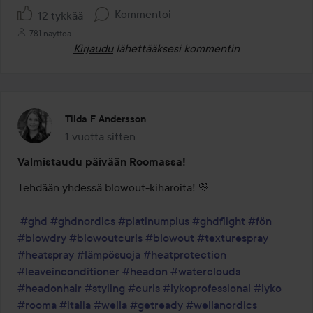
Kommentoi
12 tykkää
781 näyttöä
Kirjaudu
lähettääksesi kommentin
Tilda F Andersson
1 vuotta sitten
Viesti luotiin 1 vuotta sitten
Valmistaudu päivään Roomassa!
Tehdään yhdessä blowout-kiharoita! 💛

#ghd
#ghdnordics
#platinumplus
#ghdflight
#fön
#blowdry
#blowoutcurls
#blowout
#texturespray
#heatspray
#lämpösuoja
#heatprotection
#leaveinconditioner
#headon
#waterclouds
#headonhair
#styling
#curls
#lykoprofessional
#lyko
#rooma
#italia
#wella
#getready
#wellanordics