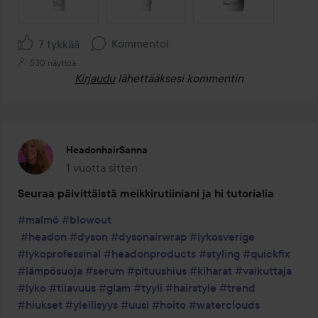
Kommentoi
7 tykkää
530 näyttöä
Kirjaudu
lähettääksesi kommentin
HeadonhairSanna
1 vuotta sitten
Viesti luotiin 1 vuotta sitten
Seuraa päivittäistä meikkirutiiniani ja hi tutorialia
#malmö
#blowout
#headon
#dyson
#dysonairwrap
#lykosverige
#lykoprofessinal
#headonproducts
#styling
#quickfix
#lämpösuoja
#serum
#pituushius
#kiharat
#vaikuttaja
#lyko
#tilavuus
#glam
#tyyli
#hairstyle
#trend
#hiukset
#ylellisyys
#uusi
#hoito
#waterclouds