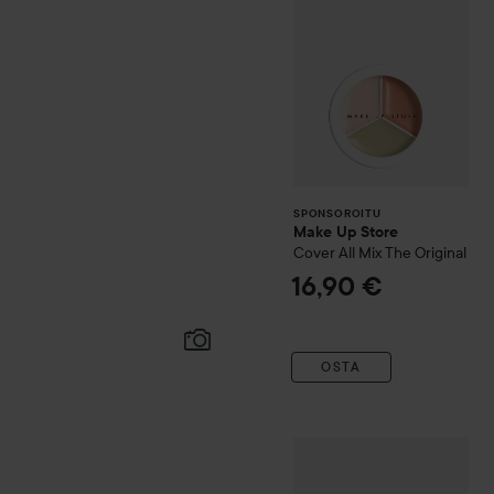
SPONSOROITU
Make Up Store
Cover All Mix
The Original
16,90 €
OSTA
essence
extreme shine vol