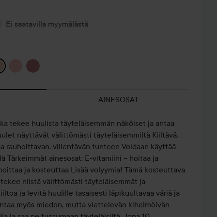
Ei saatavilla myymälästä
AINESOSAT
, joka tekee huulista täyteläisemmän näköiset ja antaa
ulet näyttävät välittömästi täyteläisemmiltä Kiiltävä,
a rauhoittavan, viilentävän tunteen Voidaan käyttää
lä Tärkeimmät ainesosat: E-vitamiini – hoitaa ja
oittaa ja kosteuttaa Lisää volyymia! Tämä kosteuttava
a tekee niistä välittömästi täyteläisemmät ja
toa ja levitä huulille tasaisesti läpikuultavaa väriä ja
 antaa myös miedon, mutta viettelevän kihelmöivän
ia ja saa ne tuntumaan täyteläisiltä. Jopa 10