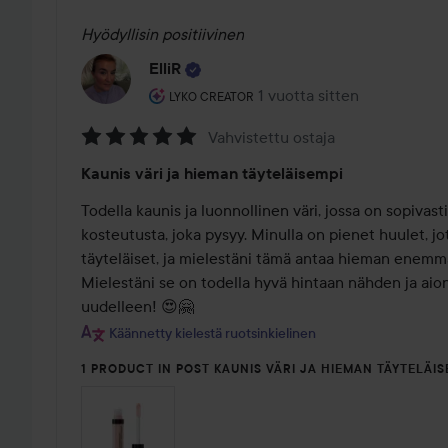
Hyödyllisin positiivinen
ElliR
Käyttäjän rooli: Lyko Creator.
1 vuotta sitten
Viesti luotiin 1 vuotta sitten
LYKO CREATOR
Vahvistettu ostaja
Arvosana:
Kaunis väri ja hieman täyteläisempi
5
/
Todella kaunis ja luonnollinen väri, jossa on sopivasti
5
kosteutusta, joka pysyy. Minulla on pienet huulet, jot
täyteläiset, ja mielestäni tämä antaa hieman enemmän
Mielestäni se on todella hyvä hintaan nähden ja aio
uudelleen! 😍🤗
Käännetty kielestä ruotsinkielinen
1 PRODUCT IN POST KAUNIS VÄRI JA HIEMAN TÄYTELÄIS