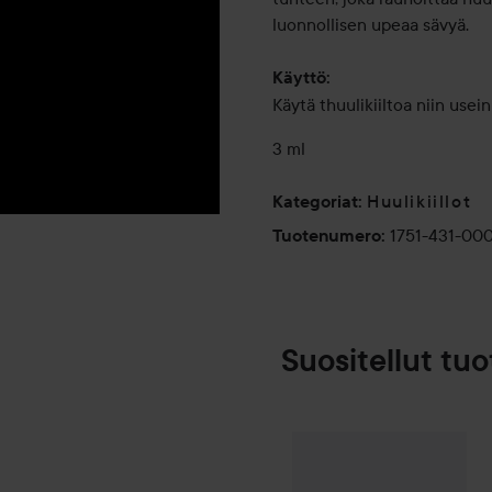
luonnollisen upeaa sävyä.
Käyttö:
Käytä thuulikiiltoa niin usei
3 ml
Huulikiillot
Kategoriat
:
1751-431-00
Tuotenumero
:
Suositellut tuo
Make Up Store
SPONSOROITU