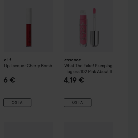
e.l.f.
essence
Lip Lacquer
Cherry Bomb
What The Fake! Plumping
Lipgloss
102 Pink About It
6 €
4,19 €
OSTA
OSTA
ume lipgloss
01 Crystal Clear
Rimmel
Thrill Seeker Glassy Gloss 
9,60
2,90 €
NYX PROFESSIONAL MAKEUP
Butter Gloss
Creme Brulee
Suositeltu