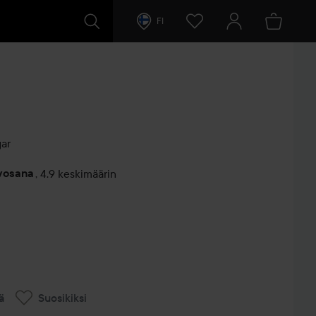
FI
ar
rvosana
,
4.9 keskimäärin
entit
ä
Suosikiksi