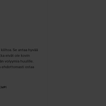
 kiiltoa. Se antaa hyvää 
ka eivät ole kovin 
 volyymia huulille. 
n ehdottomasti ostaa 
EMPI