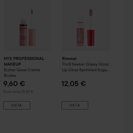
NYX PROFESSIONAL
Rimmel
Thrill Seeker Glassy Gloss
MAKEUP
Butter Gloss
Creme
Lip Gloss
Sprinkled Sugar
Brulee
700
9,60 €
12,05 €
Suositeltu hinta 10,50 €
Suos. hinta 10,50 €
OSTA
OSTA