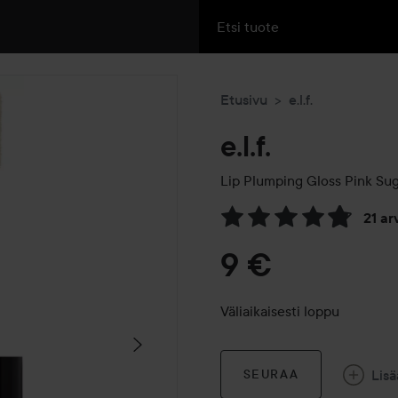
Etusivu
e.l.f.
e.l.f.
Lip Plumping Gloss
Pink Sug
21 a
Siirtyä jhk Arvosana & komm
9 €
Väliaikaisesti loppu
Lisä
SEURAA