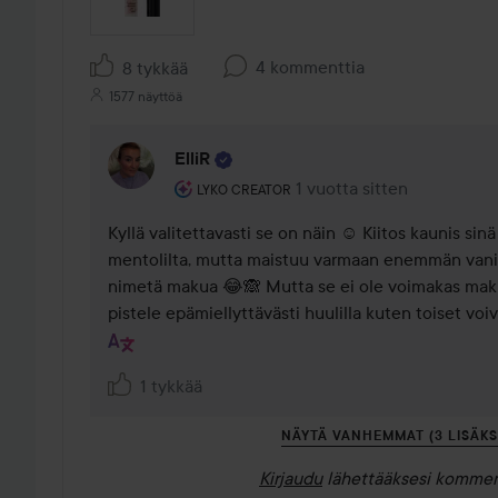
4 kommenttia
8 tykkää
1577 näyttöä
ElliR
Käyttäjän rooli: Lyko Creator.
1 vuotta sitten
Kommentti lisättiin 1 vuott
LYKO CREATOR
Kyllä valitettavasti se on näin ☺️ Kiitos kaunis sin
mentolilta, mutta maistuu varmaan enemmän vanilja
nimetä makua 😂🙈 Mutta se ei ole voimakas maku 
pistele epämiellyttävästi huulilla kuten toiset voi
1 tykkää
NÄYTÄ VANHEMMAT (3 LISÄKS
Kirjaudu
lähettääksesi kommen