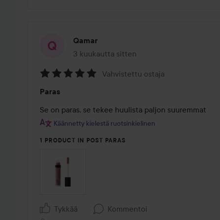
Qamar
3 kuukautta sitten
Viesti luotiin 3 kuukautta sitten
Vahvistettu ostaja
Arvosana:
Paras
5
/
Se on paras, se tekee huulista paljon suuremmat
5
Käännetty kielestä ruotsinkielinen
1 PRODUCT IN POST PARAS
Tykkää
Kommentoi