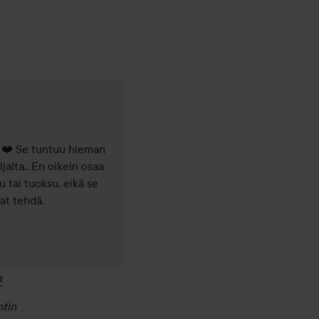
a sitten
ä ❤️ Se tuntuu hieman 
lta.. En oikein osaa 
tai tuoksu, eikä se 
vat tehdä.
I
tin