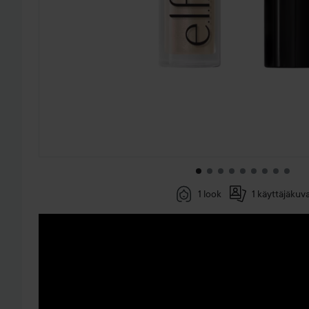
1 look
1 käyttäjäkuv