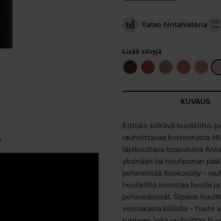
Katso hintahistoria
Lisää sävyjä
KUVAUS
Erittäin kiiltävä huulikiilto
rauhoittavaa kosteutusta. Hu
a
läpikuultava lopputulos Anta
yksinään tai huulipunan pääl
pehmentää Kookosöljy - rauh
huulikiilto korostaa huulia j
pehmeämmät. Sipaise huulikiil
voimakasta kiillolla – tuote
tunteen, joka rauhoittaa huul