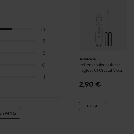
13
5
2
essence
extreme shine volume
0
lipgloss
01 Crystal Clear
1
2,90 €
OSTA
YSYMYS