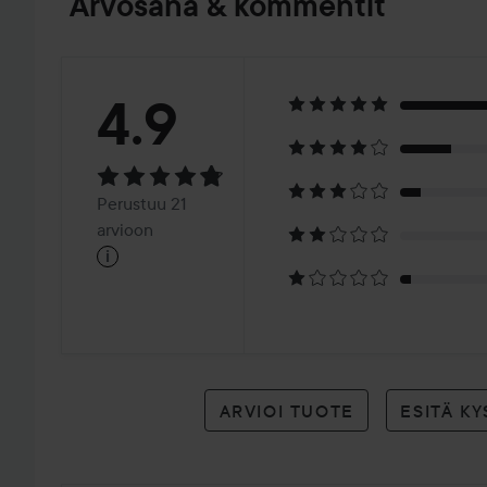
Arvosana & kommentit
Arvosana:
4.9
4.9
Perustuu
Perustuu 21
21
arvioon
i
arvioon
ARVIOI TUOTE
ESITÄ K