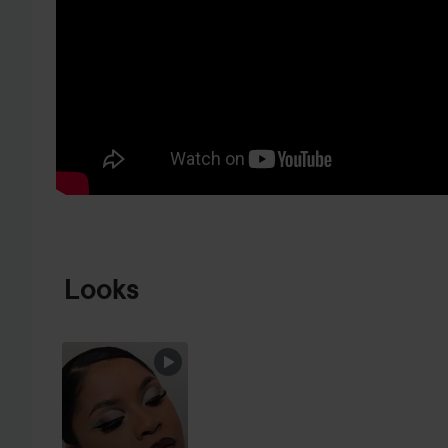
SIIRTYÄ JHK TUOTETIEDOT
Looks