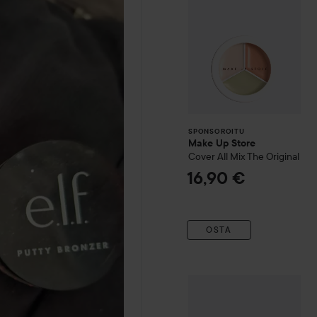
SPONSOROITU
Make Up Store
Cover All Mix
The Original
16,90 €
OSTA
WOW-hinta
Catrice
Under 