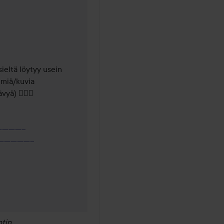
autta sitten
ieltä löytyy usein 
imiä/kuvia 
ä) 🕵🏼‍♀️

---------
-----------
tin