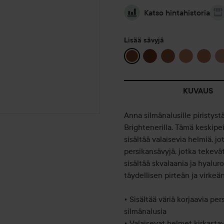
Katso hintahistoria
Lisää sävyjä
KUVAUS
Anna silmänalusille piristyst
Brightenerilla. Tämä keskipe
sisältää valaisevia helmiä, j
persikansävyjä, jotka tekevä
sisältää skvalaania ja hyalu
täydellisen pirteän ja virkeä
• Sisältää väriä korjaavia p
silmänalusia
• Valaisevat helmet kirkasta