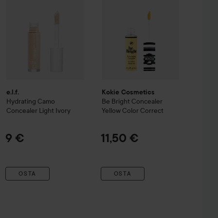
e.l.f.
Kokie Cosmetics
Hydrating Camo
Be Bright Concealer
Concealer
Light Ivory
Yellow Color Correct
9 €
11,50 €
OSTA
OSTA