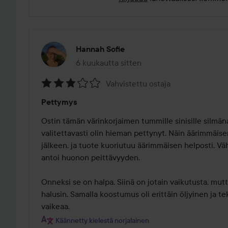
Hannah Sofie
6 kuukautta sitten
Viesti luotiin 6 kuukautta sitten
Vahvistettu ostaja
Arvosana:
Pettymys
3
/
Ostin tämän värinkorjaimen tummille sinisille silmänal
5
valitettavasti olin hieman pettynyt. Näin äärimmäise
jälkeen, ja tuote kuoriutuu äärimmäisen helposti. Vä
antoi huonon peittävyyden.

Onneksi se on halpa. Siinä on jotain vaikutusta, mu
halusin. Samalla koostumus oli erittäin öljyinen ja te
vaikeaa.
Käännetty kielestä norjalainen