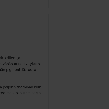
uksilleni ja 
n vähän eroa levityksen 
hän pigmenttiä, tuote 
tta paljon vähemmän kuin 
kee meikin laittamisesta 