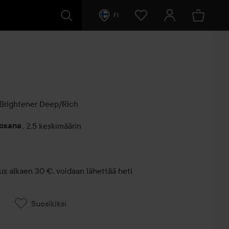
FI
Brightener
Deep/Rich
vosana
,
2.5 keskimäärin
entit
us alkaen 30 €, voidaan lähettää heti
Suosikiksi