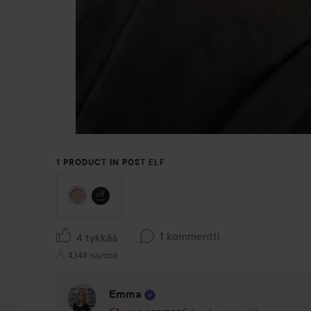
1 PRODUCT IN POST ELF
1 kommentti
4 tykkää
4348 näyttöä
Emma