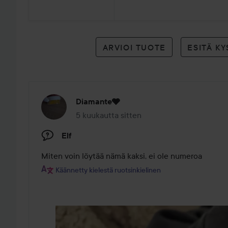
arvioon
ARVIOI TUOTE
ESITÄ K
Diamante🩶
5 kuukautta sitten
Viesti luotiin 5 kuukautta sitten
Elf
Miten voin löytää nämä kaksi, ei ole numeroa
Käännetty kielestä ruotsinkielinen