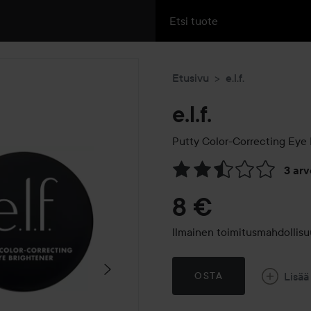
Etusivu
e.l.f.
e.l.f.
Putty Color-Correcting Eye 
3 ar
Siirtyä jhk Arvosana & komm
8 €
Ilmainen toimitusmahdollisu
Lisää
OSTA