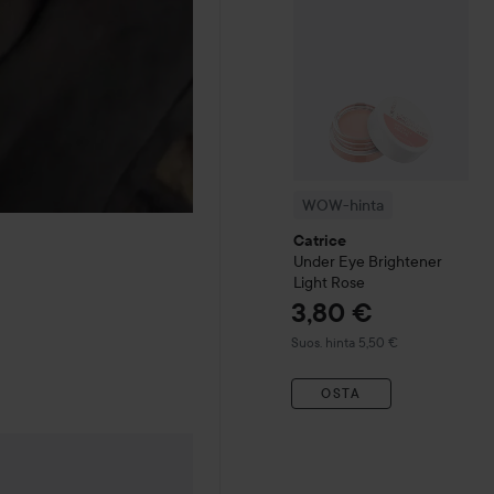
WOW-hinta
Catrice
Under Eye Brightener
Light Rose
3,80 €
Suositeltu hinta 5,50 €
Suos. hinta 5,50 €
OSTA