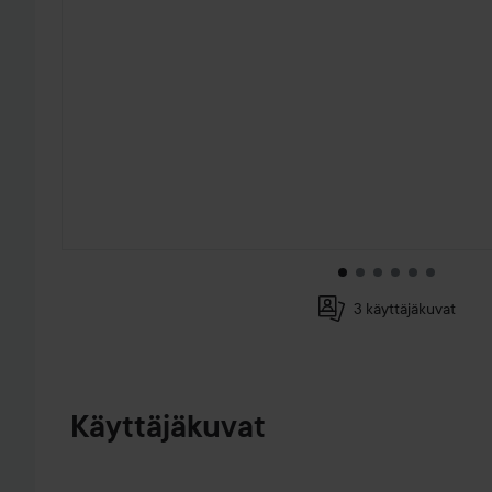
3 käyttäjäkuvat
SIIRTYÄ JHK TUOTETIEDOT
Käyttäjäkuvat