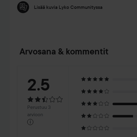
Lisää kuvia Lyko Communityssa
Arvosana & kommentit
Arvosana:
2.5
2.5
Perustuu
Perustuu 3
3
arvioon
i