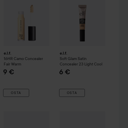
e.l.f.
e.l.f.
16HR Camo Concealer
Soft Glam Satin
Fair Warm
Concealer
23 Light Cool
9 €
6 €
OSTA
OSTA
e.l.f.
Hydrating Camo Concealer
3,80 €
Kokie Cosmetics
Light Ivory
Be Bright Concea
9 €
Eye Brightener Light Rose
Suositeltu hinta 5,50 €