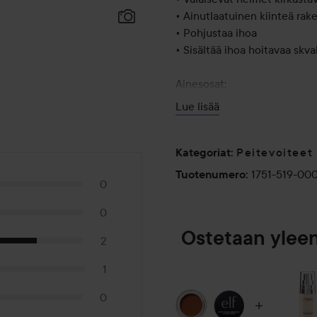
• Ainutlaatuinen kiinteä rak
• Pohjustaa ihoa
• Sisältää ihoa hoitavaa skv
Ainesosat:
• Skvalaani
Lue lisää
• Hyaluronihappo
Sopii hyvin: Normaalille, kuiv
Peitevoiteet
Kategoriat
:
1751-519-00
Tuotenumero
:
0
E.l.f.-tuotteet eivät sisällä 
triklosaania, triklokarbaania 
0
Ostetaan ylee
Ylpeästi 100 % vegaani, julm
2
lempeys on aina muodissa.
1
Tämä tuote on valmistettu Re
0