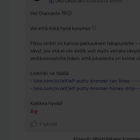
Käyttäjän rooli: Lyko Creator.
5 kuukautta sitten
Kommentti lisättiin 5 kuuk
LYKO CREATOR
Hei Diamante 👋😊 

Voi että mikä hyvä kysymys 🤍

Fiksu vinkki on katsoa pakkauksen takapuolelle – s
sävy! Jos sitä ei ole siellä, voit myös verrata sävyn
verkkosivustolla (näen, että jokaisesta on kolme sävy
Linkitän ne täällä: 

- 
lyko.com/sv/elf/elf-putty-bronzer-tan-lines-----------
- 
lyko.com/sv/elf/elf-putty-bronzer-honey-drip---------
Kaikkea hyvää!
1 tykkää
Kirjaudu
lähettääksesi kommen