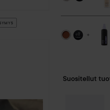
Käyttö:
Taputtele kevyesti silmänymp
sen jälkeen peitevoidetta.
YSYMYS
4,2 g
Suositellut tuo
Make Up Store
SPONSOROITU