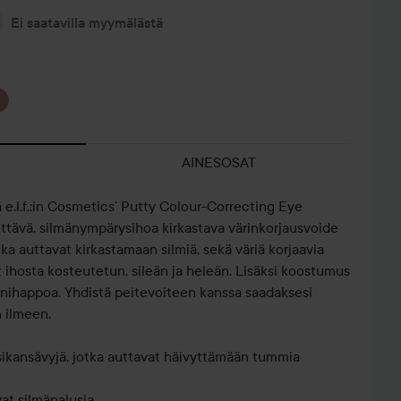
Ei saatavilla myymälästä
AINESOSAT
ä e.l.f.:in Cosmetics’ Putty Colour-Correcting Eye
ittävä, silmänympärysihoa kirkastava värinkorjausvoide
otka auttavat kirkastamaan silmiä, sekä väriä korjaavia
t ihosta kosteutetun, sileän ja heleän. Lisäksi koostumus
ronihappoa. Yhdistä peitevoiteen kanssa saadaksesi
n ilmeen.
ersikansävyjä, jotka auttavat häivyttämään tummia
vat silmänalusia